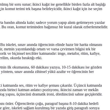
lmış bir soru sunar; ikinci kağıt ise genellikle birden fazla alt başlığı
çin komut terimi tek başına belirleyicidir, ikinci kağıt için ise seçim
ta bandın altında kalır; sadece yorum yapıp alıntı getirmeyen yazılar
şır. Bu oran, komut teriminden bağımsız bir kural olarak ezberlenmelidir.
Bu iskelet, sınav anında öğrencinin elinde hazır bir harita olmasını
ür, metnin yayımlandığı ortam ve varsa çevirmen bilgisi tek bir
torik ve biçimsel tercihler
katmanıdır: imge, metafor, ritim, kafiye,
rilim, okurda bıraktığı etki.
tnin ilk okumasına, 60 dakikası yazıya, 10-15 dakikası ise gözden
u yöntem, sınav anında zihinsel yükü azaltır ve öğrencinin her
inci katmanda ses, ritim ve kafiye şeması çıkarılır. Üçüncü katmanda
yazıda birinci katman anlatıcı pozisyonu, ikincisi zaman ve mekân
log yapısı, üçüncüsü dramatik ironi, dördüncüsü sahne geçişleridir.
ını önler. Öğrencilerin çoğu, paragraf başına 8-10 dakika hedefi
me göre, iskeleti sağlam kurulmuş bir yazıda giriş paragrafı soruya