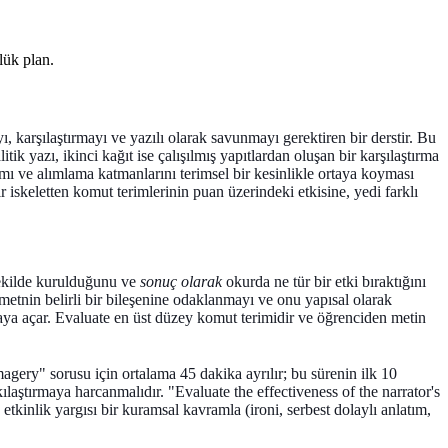
lük plan.
 karşılaştırmayı ve yazılı olarak savunmayı gerektiren bir derstir. Bu
ik yazı, ikinci kağıt ise çalışılmış yapıtlardan oluşan bir karşılaştırma
lamı ve alımlama katmanlarını terimsel bir kesinlikle ortaya koyması
r iskeletten komut terimlerinin puan üzerindeki etkisine, yedi farklı
kilde kurulduğunu ve
sonuç olarak
okurda ne tür bir etki bıraktığını
 metnin belirli bir bileşenine odaklanmayı ve onu yapısal olarak
aya açar.
Evaluate
en üst düzey komut terimidir ve öğrenciden metin
agery" sorusu için ortalama 45 dakika ayrılır; bu sürenin ilk 10
laştırmaya harcanmalıdır. "Evaluate the effectiveness of the narrator's
k etkinlik yargısı bir kuramsal kavramla (ironi, serbest dolaylı anlatım,