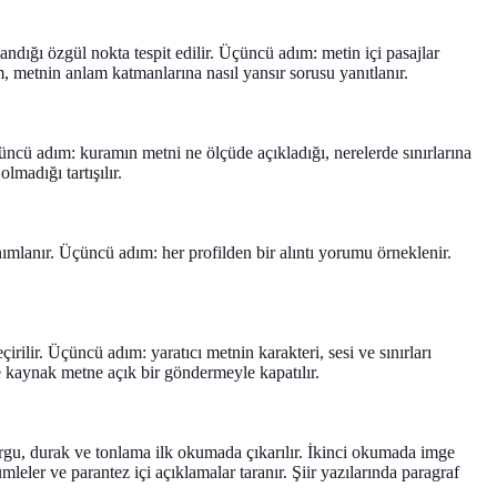
dığı özgül nokta tespit edilir. Üçüncü adım: metin içi pasajlar
, metnin anlam katmanlarına nasıl yansır sorusu yanıtlanır.
Üçüncü adım: kuramın metni ne ölçüde açıkladığı, nerelerde sınırlarına
madığı tartışılır.
anımlanır. Üçüncü adım: her profilden bir alıntı yorumu örneklenir.
irilir. Üçüncü adım: yaratıcı metnin karakteri, sesi ve sınırları
e kaynak metne açık bir göndermeyle kapatılır.
ü, vurgu, durak ve tonlama ilk okumada çıkarılır. İkinci okumada imge
mleler ve parantez içi açıklamalar taranır. Şiir yazılarında paragraf