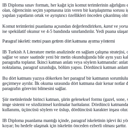
IB Diploma sınav formatı, her kağıt için komut terimlerinin ağırlığını eşi
olan, öğrencinin seçim yapmasına izin veren bir karşılaştırma sorusu içeri
yapılan yapıtların ortak ve ayrıştırıcı özellikleri önceden çıkarılmış olm
Komut terimlerini puanlama açısından değerlendirirken,
kanıt
ve
yor
ise spekülatif okunur ve 4-5 bandında sınırlandırılır. Yedi puana ulaşan
Paragraf iskeleti: metni puan getiren dört katmana ayırma yöntemi
IB Turkish A Literature metin analizinde en sağlam çalışma stratejisi, 
sağlar ve sınav saatinde yeni bir metin okunduğunda bile aynı yazı ka
paragrafta toplanır. İkinci katman
anlatı veya söylem katmanı
dır: anla
noktalama, paragraf uzunluğu, bölüm yapısı. Dördüncü katman
anlam
Bu dört katmanı yazıya dökerken her paragraf bir katmanın sorumluluğ
geçirmeye ayrılır. İlk okuma sırasında dört katmana dair kenar notlar d
paragrafın görevini bilmesini sağlar.
Şiir metinlerinde birinci katman, şiirin geleneksel formu (gazel, sone,
imge sistemi ve sözdizimsel kırılmalar haritalanır. Dördüncü katmanda 
kullanımı, üçüncüsü söylem ve üslup, dördüncüsü karakter inşası olur. 
IB Diploma puanlama mantığı içinde, paragraf iskeletinin işlevi iki y
koyar; bu hedefe ulaşmak için iskeletin önceden ezberli olması şarttır.