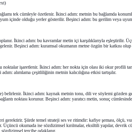
ext)
ağlamı tek cümleyle özetlenir. İkinci adım: metnin bu bağlamda konumlan
yum içinde olduğu yerler gösterilir. Beşinci adım: bu gerilim veya uyum
lanır. İkinci adım: bu kavramlar metin içi karşılıklarıyla eşleştirilir. 
engelenir. Beşinci adım: kuramsal okumanın metne özgün bir katkısı olup ol
oktalar işaretlenir. İkinci adım: her nokta için olası iki okur profili t
ım: alımlama çeşitliliğinin metnin kalıcılığına etkisi tartışılır.
e) belirlenir. İkinci adım: kaynak metnin tonu, dili ve söylemi gözden geç
 bağlantı noktası korunur. Beşinci adım: yaratıcı metin, sonuç cümlesind
leri gerektirir. Şiirde temel strateji ses ve ritimdir: kafiye şeması, ölç
ir. Üçüncü okumada ise sözdizimsel kırılmalar, eksiltili yapılar, devrik cü
 sözdizimsel tercihe odaklanır.