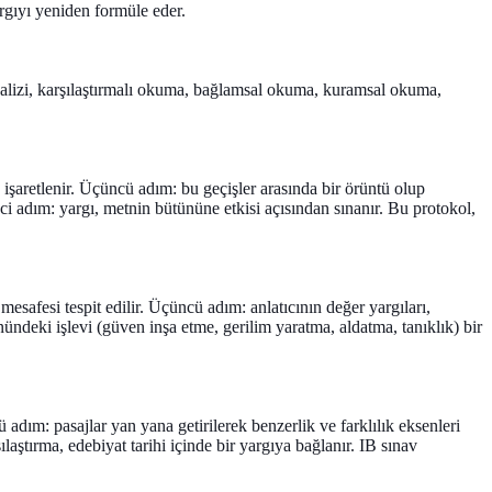
argıyı yeniden formüle eder.
s analizi, karşılaştırmalı okuma, bağlamsal okuma, kuramsal okuma,
 işaretlenir. Üçüncü adım: bu geçişler arasında bir örüntü olup
ci adım: yargı, metnin bütününe etkisi açısından sınanır. Bu protokol,
 mesafesi tespit edilir. Üçüncü adım: anlatıcının değer yargıları,
tünündeki işlevi (güven inşa etme, gerilim yaratma, aldatma, tanıklık) bir
ü adım: pasajlar yan yana getirilerek benzerlik ve farklılık eksenleri
ılaştırma, edebiyat tarihi içinde bir yargıya bağlanır. IB sınav