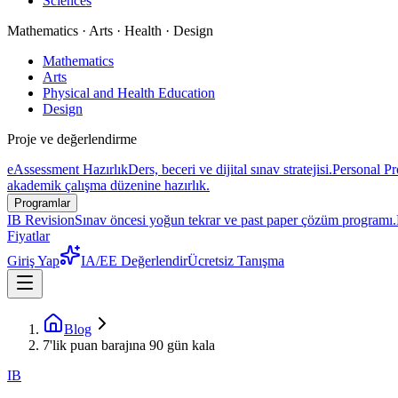
Sciences
Mathematics · Arts · Health · Design
Mathematics
Arts
Physical and Health Education
Design
Proje ve değerlendirme
eAssessment Hazırlık
Ders, beceri ve dijital sınav stratejisi.
Personal Pr
akademik çalışma düzenine hazırlık.
Programlar
IB Revision
Sınav öncesi yoğun tekrar ve past paper çözüm programı.
Fiyatlar
Giriş Yap
IA/EE Değerlendir
Ücretsiz Tanışma
Blog
7'lik puan barajına 90 gün kala
IB