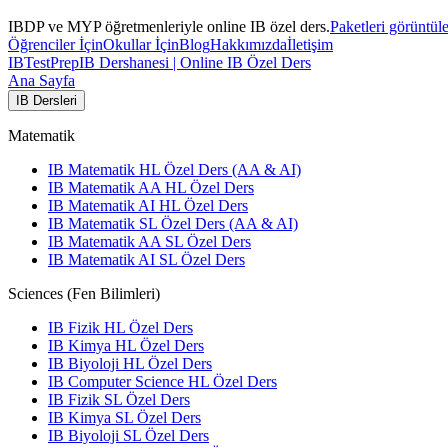
IBDP ve MYP öğretmenleriyle online IB özel ders.
Paketleri görüntül
Öğrenciler İçin
Okullar İçin
Blog
Hakkımızda
İletişim
IB
TestPrep
IB Dershanesi | Online IB Özel Ders
Ana Sayfa
IB Dersleri
Matematik
IB Matematik HL Özel Ders (AA & AI)
IB Matematik AA HL Özel Ders
IB Matematik AI HL Özel Ders
IB Matematik SL Özel Ders (AA & AI)
IB Matematik AA SL Özel Ders
IB Matematik AI SL Özel Ders
Sciences (Fen Bilimleri)
IB Fizik HL Özel Ders
IB Kimya HL Özel Ders
IB Biyoloji HL Özel Ders
IB Computer Science HL Özel Ders
IB Fizik SL Özel Ders
IB Kimya SL Özel Ders
IB Biyoloji SL Özel Ders