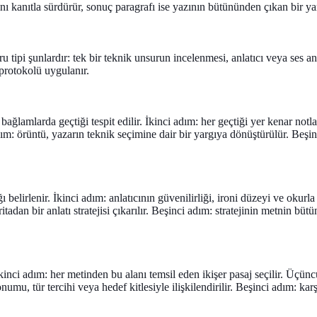
ını kanıtla sürdürür, sonuç paragrafı ise yazının bütününden çıkan bir y
oru tipi şunlardır: tek bir teknik unsurun incelenmesi, anlatıcı veya se
 protokolü uygulanır.
ğlamlarda geçtiği tespit edilir. İkinci adım: her geçtiği yer kenar notla
m: örüntü, yazarın teknik seçimine dair bir yargıya dönüştürülür. Beşin
 belirlenir. İkinci adım: anlatıcının güvenilirliği, ironi düzeyi ve okurla
tadan bir anlatı stratejisi çıkarılır. Beşinci adım: stratejinin metnin bü
İkinci adım: her metinden bu alanı temsil eden ikişer pasaj seçilir. Üçünc
mu, tür tercihi veya hedef kitlesiyle ilişkilendirilir. Beşinci adım: karş