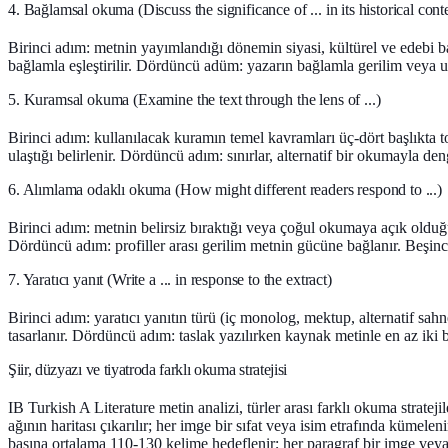
4. Bağlamsal okuma (Discuss the significance of ... in its historical cont
Birinci adım: metnin yayımlandığı dönemin siyasi, kültürel ve edebi b
bağlamla eşleştirilir. Dördüncü adüm: yazarın bağlamla gerilim veya u
5. Kuramsal okuma (Examine the text through the lens of ...)
Birinci adım: kullanılacak kuramın temel kavramları üç-dört başlıkta top
ulaştığı belirlenir. Dördüncü adım: sınırlar, alternatif bir okumayla d
6. Alımlama odaklı okuma (How might different readers respond to ...)
Birinci adım: metnin belirsiz bıraktığı veya çoğul okumaya açık olduğu n
Dördüncü adım: profiller arası gerilim metnin gücüne bağlanır. Beşinci ad
7. Yaratıcı yanıt (Write a ... in response to the extract)
Birinci adım: yaratıcı yanıtın türü (iç monolog, mektup, alternatif sahn
tasarlanır. Dördüncü adım: taslak yazılırken kaynak metinle en az iki
Şiir, düzyazı ve tiyatroda farklı okuma stratejisi
IB Turkish A Literature metin analizi, türler arası farklı okuma strateji
ağının haritası çıkarılır; her imge bir sıfat veya isim etrafında kümelen
başına ortalama 110-130 kelime hedeflenir; her paragraf bir imge veya