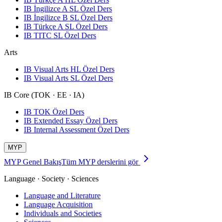
IB İngilizce A SL Özel Ders
IB İngilizce B SL Özel Ders
IB Türkçe A SL Özel Ders
IB TITC SL Özel Ders
Arts
IB Visual Arts HL Özel Ders
IB Visual Arts SL Özel Ders
IB Core (TOK · EE · IA)
IB TOK Özel Ders
IB Extended Essay Özel Ders
IB Internal Assessment Özel Ders
MYP
MYP Genel Bakış
Tüm MYP derslerini gör
Language · Society · Sciences
Language and Literature
Language Acquisition
Individuals and Societies