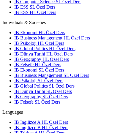
IB Computer Science SL Özel Ders
IB ESS SL Özel Ders
IB ESS HL Özel Ders
Individuals & Societies
IB Ekonomi HL Özel Ders
IB Business Management HL Özel Ders
IB Psikoloji HL Özel Ders
IB Global Politics HL Özel Ders
IB Dünya Tarihi HL Özel Ders
IB Geography HL Özel Ders
IB Felsefe HL Özel Ders
IB Ekonomi SL Özel Ders
IB Business Management SL Özel Ders
IB Psikoloji SL Özel Ders
IB Global Politics SL Özel Ders
IB Dünya Tarihi SL Özel Ders
IB Geography SL Özel Ders
IB Felsefe SL Özel Ders
Languages
IB İngilizce A HL Özel Ders
IB İngilizce B HL Özel Ders
IB Türkçe A HL Özel Ders