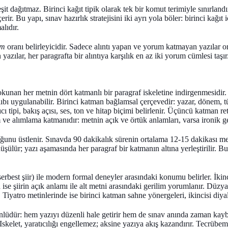
t dağıtmaz. Birinci kağıt tipik olarak tek bir komut terimiyle sınırlandırı
r. Bu yapı, sınav hazırlık stratejisini iki ayrı yola böler: birinci kağıt i
alıdır.
um
oranı belirleyicidir. Sadece alıntı yapan ve yorum katmayan yazılar or
 yazılar, her paragrafta bir alıntıya karşılık en az iki yorum cümlesi ta
okunan her metnin dört katmanlı bir paragraf iskeletine indirgenmesidir. 
lıbı uygulanabilir. Birinci katman
bağlamsal çerçeve
dir: yazar, dönem, t
tıcı tipi, bakış açısı, ses, ton ve hitap biçimi belirlenir. Üçüncü katman
re
 ve alımlama
katmanıdır: metnin açık ve örtük anlamları, varsa ironik ge
unu üstlenir. Sınavda 90 dakikalık sürenin ortalama 12-15 dakikası me
üşülür; yazı aşamasında her paragraf bir katmanın altına yerleştirilir. B
 serbest şiir) ile modern formal deneyler arasındaki konumu belirler. İk
ise şiirin açık anlamı ile alt metni arasındaki gerilim yorumlanır. Düz
Tiyatro metinlerinde ise birinci katman sahne yönergeleri, ikincisi diya
önlüdür: hem yazıyı düzenli hale getirir hem de sınav anında zaman kayb
 Iskelet, yaratıcılığı engellemez; aksine yazıya akış kazandırır. Tecrübe