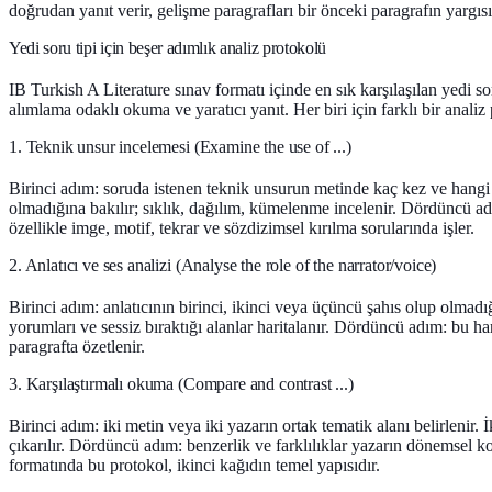
doğrudan yanıt verir, gelişme paragrafları bir önceki paragrafın yargıs
Yedi soru tipi için beşer adımlık analiz protokolü
IB Turkish A Literature sınav formatı içinde en sık karşılaşılan yedi s
alımlama odaklı okuma ve yaratıcı yanıt. Her biri için farklı bir analiz
1. Teknik unsur incelemesi (Examine the use of ...)
Birinci adım: soruda istenen teknik unsurun metinde kaç kez ve hangi ba
olmadığına bakılır; sıklık, dağılım, kümelenme incelenir. Dördüncü adı
özellikle imge, motif, tekrar ve sözdizimsel kırılma sorularında işler.
2. Anlatıcı ve ses analizi (Analyse the role of the narrator/voice)
Birinci adım: anlatıcının birinci, ikinci veya üçüncü şahıs olup olmadığı
yorumları ve sessiz bıraktığı alanlar haritalanır. Dördüncü adım: bu hari
paragrafta özetlenir.
3. Karşılaştırmalı okuma (Compare and contrast ...)
Birinci adım: iki metin veya iki yazarın ortak tematik alanı belirlenir. 
çıkarılır. Dördüncü adım: benzerlik ve farklılıklar yazarın dönemsel konu
formatında bu protokol, ikinci kağıdın temel yapısıdır.