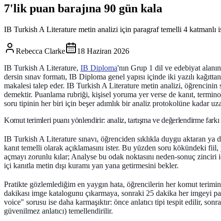
7'lik puan barajına 90 gün kala
IB Turkish A Literature metin analizi için paragraf temelli 4 katmanlı 
Rebecca Clarke
18 Haziran 2026
IB Turkish A Literature,
IB Diploma
'nın Grup 1 dil ve edebiyat alanı
dersin sınav formatı, IB Diploma genel yapısı içinde iki yazılı kağıttan
makalesi talep eder. IB Turkish A Literature metin analizi, öğrencinin 
demektir. Puanlama rubriği, kişisel yoruma yer verse de kanıt, terminolo
soru tipinin her biri için beşer adımlık bir analiz protokolüne kadar uza
Komut terimleri puanı yönlendirir: analiz, tartışma ve değerlendirme farkı
IB Turkish A Literature sınavı, öğrenciden sıklıkla duygu aktaran ya d
kanıt temelli olarak açıklamasını ister. Bu yüzden soru kökündeki fiil,
açmayı zorunlu kılar;
Analyse
bu odak noktasını neden-sonuç zinciri i
içi kanıtla metin dışı kuramı yan yana getirmesini bekler.
Pratikte gözlemlediğim en yaygın hata, öğrencilerin her komut terimini
dakikası imge katalogunu çıkarmaya, sonraki 25 dakika her imgeyi parag
voice" sorusu ise daha karmaşıktır: önce anlatıcı tipi tespit edilir, sonr
güvenilmez anlatıcı) temellendirilir.