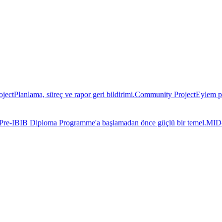
oject
Planlama, süreç ve rapor geri bildirimi.
Community Project
Eylem pl
Pre-IB
IB Diploma Programme'a başlamadan önce güçlü bir temel.
MID