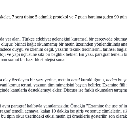
iskelet, 7 soru tipine 5 adımlık protokol ve 7 puan barajına giden 90 gün
nda yer alan, Türkçe edebiyat geleneğini kuramsal bir çerçevede okumayı,
 oluşur: birinci kağıt okunmamış bir metin üzerinden yönlendirilmiş analit
sadece duygu ve izlenim değil, yazarın teknik tercihlerini, tarihsel bağ
ji ve yapı üçlüsüne sıkı bir bağlılık bekler. Bu yazı, paragraf temelli bi
nan somut bir hazırlık stratejisi sunar.
a olay özetleyen bir yazı yerine, metnin
nasıl
kurulduğunu,
neden
bu şe
 yani komut terimi, yazının tüm mimarisini baştan belirler.
Examine
fiili
çinde kanıtlarla desteklemeyi ekler;
Discuss
ise farklı okumaları tartışm
 aynı paragraf kalıbıyla yanıtlamasıdır. Örneğin "Examine the use of im
raf temelli açmaya, kalan 10 dakika ise giriş ve sonuç cümlelerini sıkı
a bu tipin okur üzerindeki etkisi metin içi örneklerle gösterilir, son olara