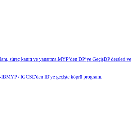
anı, süreç kanıtı ve yansıtma.
MYP’den DP’ye Geçiş
DP dersleri ve
-IB
MYP / IGCSE'den IB'ye geçişte köprü programı.