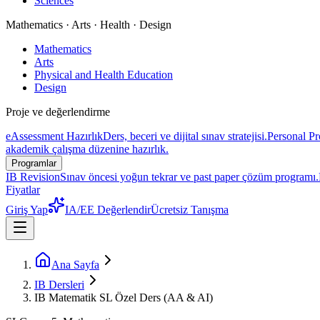
Sciences
Mathematics · Arts · Health · Design
Mathematics
Arts
Physical and Health Education
Design
Proje ve değerlendirme
eAssessment Hazırlık
Ders, beceri ve dijital sınav stratejisi.
Personal Pr
akademik çalışma düzenine hazırlık.
Programlar
IB Revision
Sınav öncesi yoğun tekrar ve past paper çözüm programı.
Fiyatlar
Giriş Yap
IA/EE Değerlendir
Ücretsiz Tanışma
Ana Sayfa
IB Dersleri
IB Matematik SL Özel Ders (AA & AI)