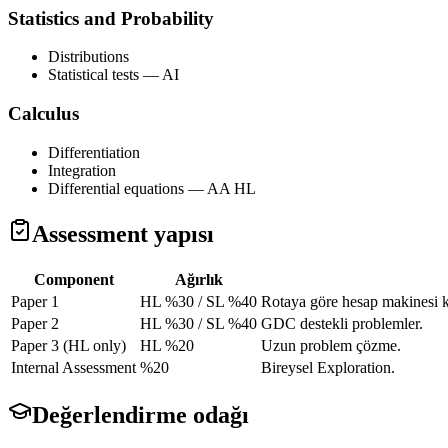
Statistics and Probability
Distributions
Statistical tests — AI
Calculus
Differentiation
Integration
Differential equations — AA HL
Assessment yapısı
Component
Ağırlık
Paper 1
HL %30 / SL %40
Rotaya göre hesap makinesi k
Paper 2
HL %30 / SL %40
GDC destekli problemler.
Paper 3 (HL only)
HL %20
Uzun problem çözme.
Internal Assessment
%20
Bireysel Exploration.
Değerlendirme odağı