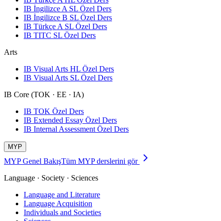
IB İngilizce A SL Özel Ders
IB İngilizce B SL Özel Ders
IB Türkçe A SL Özel Ders
IB TITC SL Özel Ders
Arts
IB Visual Arts HL Özel Ders
IB Visual Arts SL Özel Ders
IB Core (TOK · EE · IA)
IB TOK Özel Ders
IB Extended Essay Özel Ders
IB Internal Assessment Özel Ders
MYP
MYP Genel Bakış
Tüm MYP derslerini gör
Language · Society · Sciences
Language and Literature
Language Acquisition
Individuals and Societies