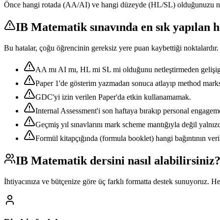
Önce hangi rotada (AA/AI) ve hangi düzeyde (HL/SL) olduğunuzu netleş
IB Matematik
sınavında en sık yapılan h
Bu hatalar, çoğu öğrencinin gereksiz yere puan kaybettiği noktalardır.
AA mı AI mı, HL mi SL mi olduğunu netleştirmeden gelişig
Paper 1'de gösterim yazmadan sonuca atlayıp method mark
GDC'yi izin verilen Paper'da etkin kullanamamak.
Internal Assessment'i son haftaya bırakıp personal engageme
Geçmiş yıl sınavlarını mark scheme mantığıyla değil yalnı
Formül kitapçığında (formula booklet) hangi bağıntının ve
IB Matematik
dersini nasıl alabilirsiniz
İhtiyacınıza ve bütçenize göre üç farklı formatta destek sunuyoruz. H