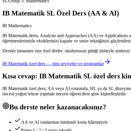
SL
Group 5: Mathematics
IB Matematik SL Özel Ders (AA & AI)
IB Mathematics
IB Matematik dersi, Analysis and Approaches (AA) ve Applications and 
öğretmenlerimizle eksiklerinizi kapatır ve sınav tekniğinizi güçlendirir
Dersler tamamen size özel ilerler: okulunuzun gittiği üniteyle senkron ç
IB Matematik
özel ders — tüm seviyeler ve programlar
Kısa cevap:
IB Matematik
SL
özel ders ki
IB Matematik özel ders; AA veya AI rotasında, HL ya da SL düzeyind
öncesi yoğun tekrar yapmak isteyen öğrencilere göre kişiselleştirilir.
Bu derste neler kazanacaksınız?
AA ve AI rotalarının tümünde konu hâkimiyeti
Paper 1 / 2 / 3 sınav tekniği