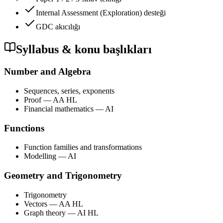
Internal Assessment (Exploration) desteği
GDC akıcılığı
Syllabus & konu başlıkları
Number and Algebra
Sequences, series, exponents
Proof — AA HL
Financial mathematics — AI
Functions
Function families and transformations
Modelling — AI
Geometry and Trigonometry
Trigonometry
Vectors — AA HL
Graph theory — AI HL