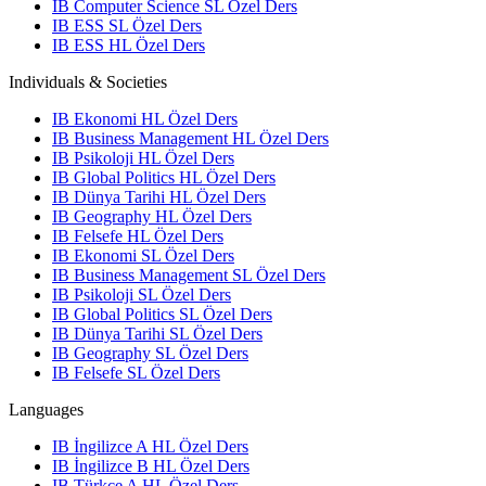
IB Computer Science SL Özel Ders
IB ESS SL Özel Ders
IB ESS HL Özel Ders
Individuals & Societies
IB Ekonomi HL Özel Ders
IB Business Management HL Özel Ders
IB Psikoloji HL Özel Ders
IB Global Politics HL Özel Ders
IB Dünya Tarihi HL Özel Ders
IB Geography HL Özel Ders
IB Felsefe HL Özel Ders
IB Ekonomi SL Özel Ders
IB Business Management SL Özel Ders
IB Psikoloji SL Özel Ders
IB Global Politics SL Özel Ders
IB Dünya Tarihi SL Özel Ders
IB Geography SL Özel Ders
IB Felsefe SL Özel Ders
Languages
IB İngilizce A HL Özel Ders
IB İngilizce B HL Özel Ders
IB Türkçe A HL Özel Ders