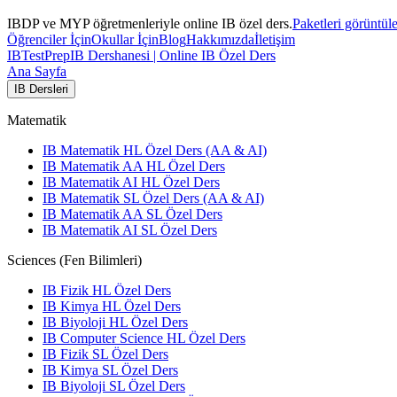
IBDP ve MYP öğretmenleriyle online IB özel ders.
Paketleri görüntül
Öğrenciler İçin
Okullar İçin
Blog
Hakkımızda
İletişim
IB
TestPrep
IB Dershanesi | Online IB Özel Ders
Ana Sayfa
IB Dersleri
Matematik
IB Matematik HL Özel Ders (AA & AI)
IB Matematik AA HL Özel Ders
IB Matematik AI HL Özel Ders
IB Matematik SL Özel Ders (AA & AI)
IB Matematik AA SL Özel Ders
IB Matematik AI SL Özel Ders
Sciences (Fen Bilimleri)
IB Fizik HL Özel Ders
IB Kimya HL Özel Ders
IB Biyoloji HL Özel Ders
IB Computer Science HL Özel Ders
IB Fizik SL Özel Ders
IB Kimya SL Özel Ders
IB Biyoloji SL Özel Ders