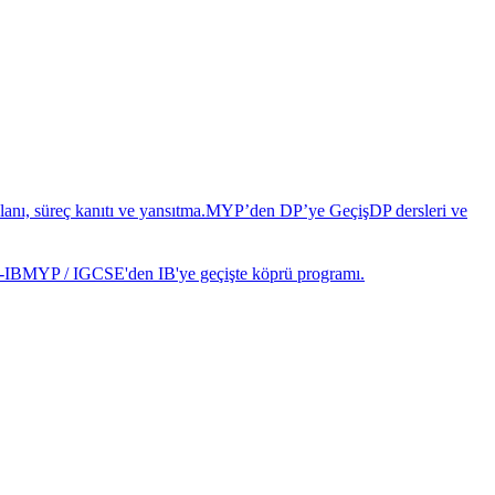
anı, süreç kanıtı ve yansıtma.
MYP’den DP’ye Geçiş
DP dersleri ve
-IB
MYP / IGCSE'den IB'ye geçişte köprü programı.