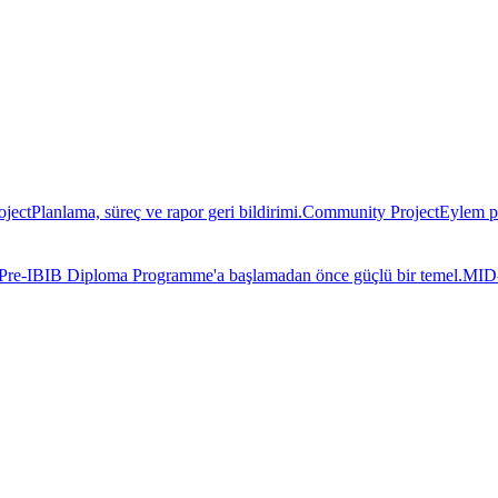
oject
Planlama, süreç ve rapor geri bildirimi.
Community Project
Eylem pl
Pre-IB
IB Diploma Programme'a başlamadan önce güçlü bir temel.
MID