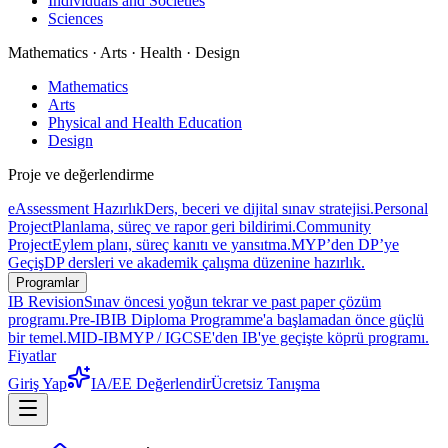
Individuals and Societies
Sciences
Mathematics · Arts · Health · Design
Mathematics
Arts
Physical and Health Education
Design
Proje ve değerlendirme
eAssessment Hazırlık
Ders, beceri ve dijital sınav stratejisi.
Personal
Project
Planlama, süreç ve rapor geri bildirimi.
Community
Project
Eylem planı, süreç kanıtı ve yansıtma.
MYP’den DP’ye
Geçiş
DP dersleri ve akademik çalışma düzenine hazırlık.
Programlar
IB Revision
Sınav öncesi yoğun tekrar ve past paper çözüm
programı.
Pre-IB
IB Diploma Programme'a başlamadan önce güçlü
bir temel.
MID-IB
MYP / IGCSE'den IB'ye geçişte köprü programı.
Fiyatlar
Giriş Yap
IA/EE Değerlendir
Ücretsiz Tanışma