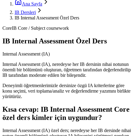
Ana Sayfa
IB Dersleri
IB Internal Assessment Özel Ders
Core
IB Core / Subject coursework
IB Internal Assessment Özel Ders
Internal Assessment (IA)
Internal Assessment (IA), neredeyse her IB dersinin nihai notunun
önemli bir bölümünü oluşturan, öğretmen tarafından değerlendirilip
IB tarafından moderate edilen bir bileşendir.
Deneyimli öğretmenlerimizle dersinize özgü IA kriterlerine göre
konu seçimi, veri toplama/analiz ve değerlendirme yazımını birlikte
yürütürüz.
Kısa cevap:
IB Internal Assessment
Core
özel ders kimler için uygundur?
Internal Assessment (IA) özel ders; neredeyse her IB dersinde nihai
notun önemli bölümünü oluşturan IA bileşenini yürütmesi gereken