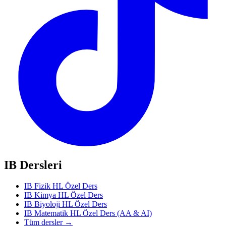
IB Dersleri
IB Fizik HL Özel Ders
IB Kimya HL Özel Ders
IB Biyoloji HL Özel Ders
IB Matematik HL Özel Ders (AA & AI)
Tüm dersler →