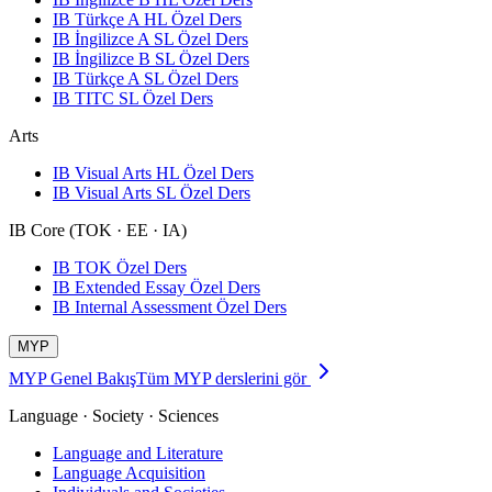
IB Türkçe A HL Özel Ders
IB İngilizce A SL Özel Ders
IB İngilizce B SL Özel Ders
IB Türkçe A SL Özel Ders
IB TITC SL Özel Ders
Arts
IB Visual Arts HL Özel Ders
IB Visual Arts SL Özel Ders
IB Core (TOK · EE · IA)
IB TOK Özel Ders
IB Extended Essay Özel Ders
IB Internal Assessment Özel Ders
MYP
MYP Genel Bakış
Tüm MYP derslerini gör
Language · Society · Sciences
Language and Literature
Language Acquisition