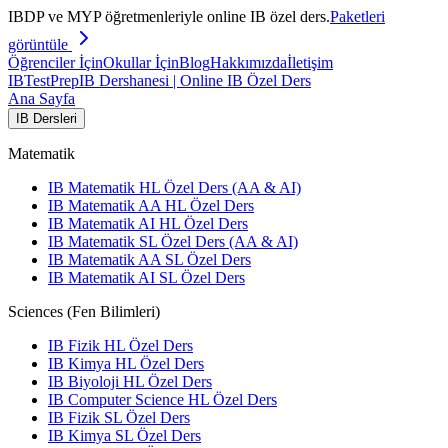
IBDP ve MYP öğretmenleriyle online IB özel ders.
Paketleri
görüntüle
Öğrenciler İçin
Okullar İçin
Blog
Hakkımızda
İletişim
IB
TestPrep
IB Dershanesi | Online IB Özel Ders
Ana Sayfa
IB Dersleri
Matematik
IB Matematik HL Özel Ders (AA & AI)
IB Matematik AA HL Özel Ders
IB Matematik AI HL Özel Ders
IB Matematik SL Özel Ders (AA & AI)
IB Matematik AA SL Özel Ders
IB Matematik AI SL Özel Ders
Sciences (Fen Bilimleri)
IB Fizik HL Özel Ders
IB Kimya HL Özel Ders
IB Biyoloji HL Özel Ders
IB Computer Science HL Özel Ders
IB Fizik SL Özel Ders
IB Kimya SL Özel Ders