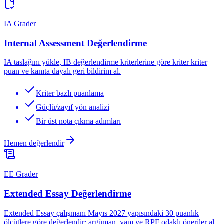
IA Grader
Internal Assessment Değerlendirme
IA taslağını yükle, IB değerlendirme kriterlerine göre kriter kriter
puan ve kanıta dayalı geri bildirim al.
Kriter bazlı puanlama
Güçlü/zayıf yön analizi
Bir üst nota çıkma adımları
Hemen değerlendir
EE Grader
Extended Essay Değerlendirme
Extended Essay çalışmanı Mayıs 2027 yapısındaki 30 puanlık
ölçütlere göre değerlendir; argüman, yapı ve RPF odaklı öneriler al.