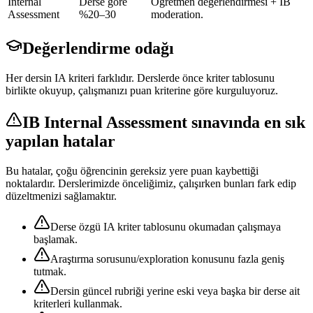
Internal
Derse göre
Öğretmen değerlendirmesi + IB
Assessment
%20–30
moderation.
Değerlendirme odağı
Her dersin IA kriteri farklıdır. Derslerde önce kriter tablosunu
birlikte okuyup, çalışmanızı puan kriterine göre kurguluyoruz.
IB Internal Assessment
sınavında en sık
yapılan hatalar
Bu hatalar, çoğu öğrencinin gereksiz yere puan kaybettiği
noktalardır. Derslerimizde önceliğimiz, çalışırken bunları fark edip
düzeltmenizi sağlamaktır.
Derse özgü IA kriter tablosunu okumadan çalışmaya
başlamak.
Araştırma sorusunu/exploration konusunu fazla geniş
tutmak.
Dersin güncel rubriği yerine eski veya başka bir derse ait
kriterleri kullanmak.