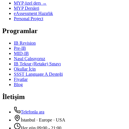
MYP özel ders →
MYP Dersleri
eAssessment Hazırlık
Personal Project
Programlar
IB Revision
Pre-IB
MID-IB
Nasıl Çalışıyoruz
IB Tekrar (Retake) Sınavı
Okullar İçin
SSST Language A Desteği
Fiyatlar
Blog
İletişim
Telefonla ara
İstanbul · Europe · USA
Her gün 09:00 - 21:00