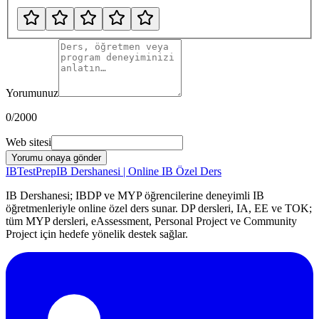
Yorumunuz
0
/2000
Web sitesi
Yorumu onaya gönder
IB
TestPrep
IB Dershanesi | Online IB Özel Ders
IB Dershanesi; IBDP ve MYP öğrencilerine deneyimli IB
öğretmenleriyle online özel ders sunar. DP dersleri, IA, EE ve TOK;
tüm MYP dersleri, eAssessment, Personal Project ve Community
Project için hedefe yönelik destek sağlar.