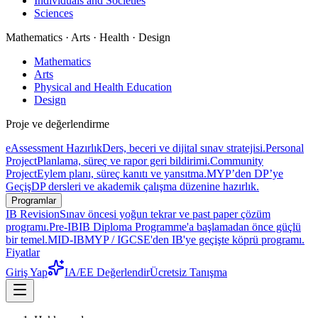
Individuals and Societies
Sciences
Mathematics · Arts · Health · Design
Mathematics
Arts
Physical and Health Education
Design
Proje ve değerlendirme
eAssessment Hazırlık
Ders, beceri ve dijital sınav stratejisi.
Personal
Project
Planlama, süreç ve rapor geri bildirimi.
Community
Project
Eylem planı, süreç kanıtı ve yansıtma.
MYP’den DP’ye
Geçiş
DP dersleri ve akademik çalışma düzenine hazırlık.
Programlar
IB Revision
Sınav öncesi yoğun tekrar ve past paper çözüm
programı.
Pre-IB
IB Diploma Programme'a başlamadan önce güçlü
bir temel.
MID-IB
MYP / IGCSE'den IB'ye geçişte köprü programı.
Fiyatlar
Giriş Yap
IA/EE Değerlendir
Ücretsiz Tanışma