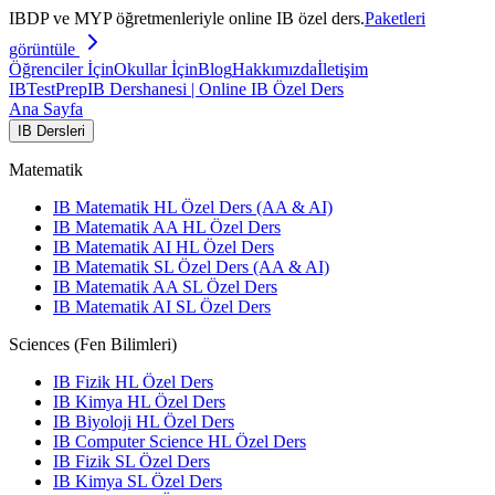
IBDP ve MYP öğretmenleriyle online IB özel ders.
Paketleri
görüntüle
Öğrenciler İçin
Okullar İçin
Blog
Hakkımızda
İletişim
IB
TestPrep
IB Dershanesi | Online IB Özel Ders
Ana Sayfa
IB Dersleri
Matematik
IB Matematik HL Özel Ders (AA & AI)
IB Matematik AA HL Özel Ders
IB Matematik AI HL Özel Ders
IB Matematik SL Özel Ders (AA & AI)
IB Matematik AA SL Özel Ders
IB Matematik AI SL Özel Ders
Sciences (Fen Bilimleri)
IB Fizik HL Özel Ders
IB Kimya HL Özel Ders
IB Biyoloji HL Özel Ders
IB Computer Science HL Özel Ders
IB Fizik SL Özel Ders
IB Kimya SL Özel Ders