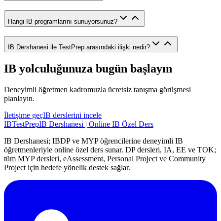
Hangi IB programlarını sunuyorsunuz?
IB Dershanesi ile TestPrep arasındaki ilişki nedir?
IB yolculuğunuza bugün başlayın
Deneyimli öğretmen kadromuzla ücretsiz tanışma görüşmesi
planlayın.
İletişime geç
IB derslerini incele
IB
TestPrep
IB Dershanesi | Online IB Özel Ders
IB Dershanesi; IBDP ve MYP öğrencilerine deneyimli IB
öğretmenleriyle online özel ders sunar. DP dersleri, IA, EE ve TOK;
tüm MYP dersleri, eAssessment, Personal Project ve Community
Project için hedefe yönelik destek sağlar.