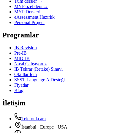
Tüm dersler →
MYP özel ders →
MYP Dersleri
eAssessment Hazırlık
Personal Project
Programlar
IB Revision
Pre-IB
MID-IB
Nasıl Çalışıyoruz
IB Tekrar (Retake) Sınavı
Okullar İçin
SSST Language A Desteği
Fiyatlar
Blog
İletişim
Telefonla ara
İstanbul · Europe · USA