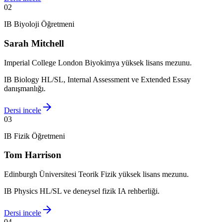
0
2
IB Biyoloji Öğretmeni
Sarah Mitchell
Imperial College London Biyokimya yüksek lisans mezunu.
IB Biology HL/SL, Internal Assessment ve Extended Essay
danışmanlığı.
Dersi incele
0
3
IB Fizik Öğretmeni
Tom Harrison
Edinburgh Üniversitesi Teorik Fizik yüksek lisans mezunu.
IB Physics HL/SL ve deneysel fizik IA rehberliği.
Dersi incele
0
4