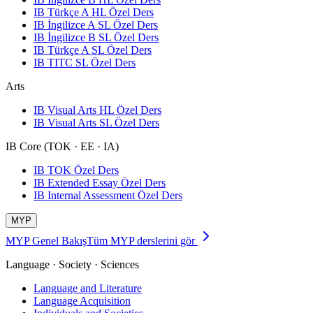
IB Türkçe A HL Özel Ders
IB İngilizce A SL Özel Ders
IB İngilizce B SL Özel Ders
IB Türkçe A SL Özel Ders
IB TITC SL Özel Ders
Arts
IB Visual Arts HL Özel Ders
IB Visual Arts SL Özel Ders
IB Core (TOK · EE · IA)
IB TOK Özel Ders
IB Extended Essay Özel Ders
IB Internal Assessment Özel Ders
MYP
MYP Genel Bakış
Tüm MYP derslerini gör
Language · Society · Sciences
Language and Literature
Language Acquisition