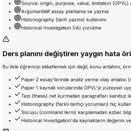
Source: origin, purpose, value, limitation (OPVL) a
Argümantatif essay planlama ve yazma
Historiography (tarih yazımı) kullanımı
Historical Investigation (IA) yürütme
Ders planını değiştiren yaygın hata ör
Bu liste öğrenciyi etiketlemek için değil; konu anlatımı, ö
Paper 2 essay'lerinde analiz yerine olay anlatısı 
Paper 1 kaynak sorularında OPVL'yi yüzeysel uygu
Tezi (thesis) net kurmadan paragrafları kanıtsız il
Historiography (farklı tarihçi yorumları) hiç kull
Soruyu (command term) karşılamadan ezber bilgi
Historical Investigation'da kaynakların değerini v