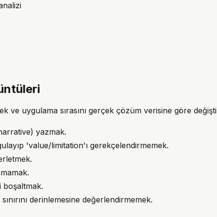
nalizi
üntüleri
rnek ve uygulama sırasını gerçek çözüm verisine göre değiştir
(narrative) yazmak.
layıp 'value/limitation'ı gerekçelendirmemek.
erletmek.
anmamak.
 boşaltmak.
e sınırını derinlemesine değerlendirmemek.