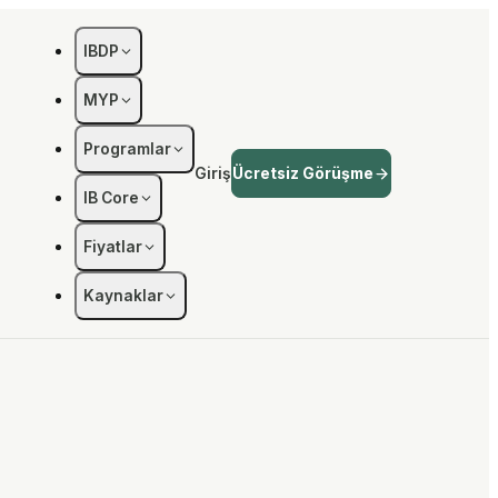
IBDP
MYP
Programlar
Giriş
Ücretsiz Görüşme
IB Core
Fiyatlar
Kaynaklar