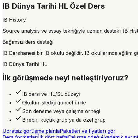
IB Dünya Tarihi HL Özel Ders
IB History
Source analysis ve essay tekniğiyle uzman destekli IB Hist
Bağımsız ders desteği
IB Dershanesi bir IB okulu değildir. IB okullarında eğitim
IB Dünya Tarihi
HL
İlk görüşmede neyi netleştiriyoruz?
IB dersi ve HL/SL düzeyi
Okulun işlediği güncel ünite
Son deneme veya çalışma örneği
Birebir, küçük grup ya da özel grup
Ücretsiz görüşme planla
Paketleri ve fiyatları gör
Ders formatları
İlk dört hafta
Çalışma odağı
Akademik ayrınt