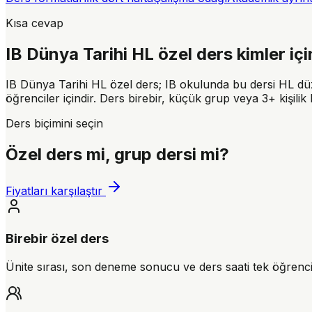
Kısa cevap
IB Dünya Tarihi
HL
özel ders kimler iç
IB Dünya Tarihi HL özel ders; IB okulunda bu dersi HL düze
öğrenciler içindir. Ders birebir, küçük grup veya 3+ kişilik 
Ders biçimini seçin
Özel ders mi, grup dersi mi?
Fiyatları karşılaştır
Birebir özel ders
Ünite sırası, son deneme sonucu ve ders saati tek öğrencin