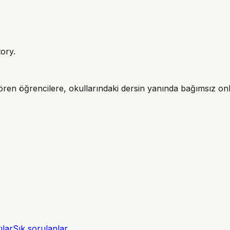
ory.
 gören öğrencilere, okullarındaki dersin yanında bağımsız on
ılar
Sık sorulanlar