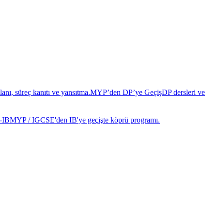
anı, süreç kanıtı ve yansıtma.
MYP’den DP’ye Geçiş
DP dersleri ve
-IB
MYP / IGCSE'den IB'ye geçişte köprü programı.