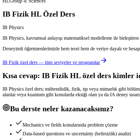
HL
Group 4: Sciences
IB Fizik HL Özel Ders
IB Physics
IB Physics, kavramsal anlayışı matematiksel modelleme ile birleştiren 
Deneyimli öğretmenlerimizle hem teori hem de veriye dayalı ve hesapla
IB Fizik
özel ders — tüm seviyeler ve programlar
Kısa cevap:
IB Fizik
HL
özel ders kimler 
IB Physics özel ders; mühendislik, fizik, tıp veya mimarlık gibi böl
alanlar veya kuantum gibi konularda eksiği olan ya da IA deney tasarı
Bu derste neler kazanacaksınız?
Mechanics ve fields konularında problem çözme
Data-based questions ve uncertainty (belirsizlik) analizi