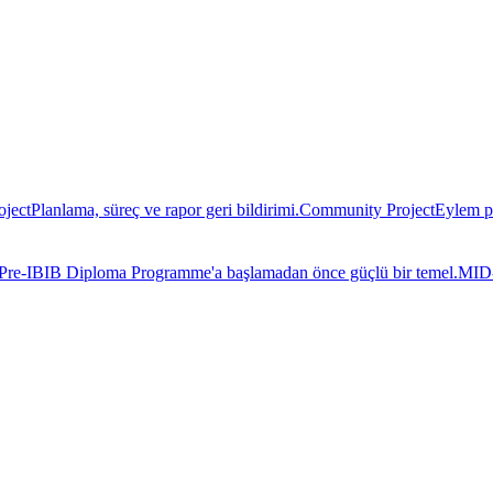
oject
Planlama, süreç ve rapor geri bildirimi.
Community Project
Eylem pl
Pre-IB
IB Diploma Programme'a başlamadan önce güçlü bir temel.
MID