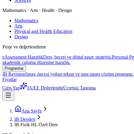
Sciences
Mathematics · Arts · Health · Design
Mathematics
Arts
Physical and Health Education
Design
Proje ve değerlendirme
eAssessment Hazırlık
Ders, beceri ve dijital sınav stratejisi.
Personal Pr
akademik çalışma düzenine hazırlık.
Programlar
IB Revision
Sınav öncesi yoğun tekrar ve past paper çözüm programı.
Fiyatlar
Giriş Yap
IA/EE Değerlendir
Ücretsiz Tanışma
Ana Sayfa
IB Dersleri
IB Fizik HL Özel Ders