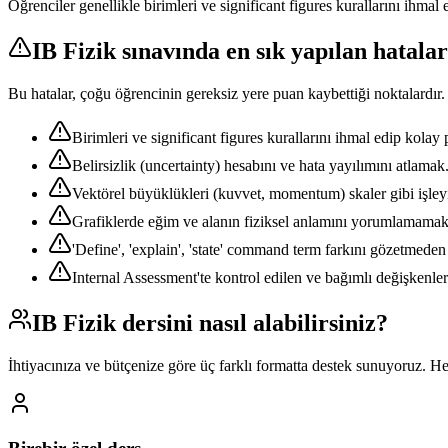
Öğrenciler genellikle birimleri ve significant figures kurallarını ihmal
IB Fizik
sınavında en sık yapılan hatalar
Bu hatalar, çoğu öğrencinin gereksiz yere puan kaybettiği noktalardır.
Birimleri ve significant figures kurallarını ihmal edip kola
Belirsizlik (uncertainty) hesabını ve hata yayılımını atlamak
Vektörel büyüklükleri (kuvvet, momentum) skaler gibi işley
Grafiklerde eğim ve alanın fiziksel anlamını yorumlamamak
'Define', 'explain', 'state' command term farkını gözetmede
Internal Assessment'te kontrol edilen ve bağımlı değişkenle
IB Fizik
dersini nasıl alabilirsiniz?
İhtiyacınıza ve bütçenize göre üç farklı formatta destek sunuyoruz. H