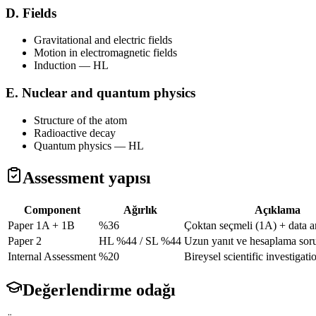
D. Fields
Gravitational and electric fields
Motion in electromagnetic fields
Induction — HL
E. Nuclear and quantum physics
Structure of the atom
Radioactive decay
Quantum physics — HL
Assessment yapısı
Component
Ağırlık
Açıklama
Paper 1A + 1B
%36
Çoktan seçmeli (1A) + data a
Paper 2
HL %44 / SL %44
Uzun yanıt ve hesaplama soru
Internal Assessment
%20
Bireysel scientific investigati
Değerlendirme odağı