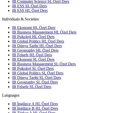
IB Computer Science SL Özel Ders
IB ESS SL Özel Ders
IB ESS HL Özel Ders
Individuals & Societies
IB Ekonomi HL Özel Ders
IB Business Management HL Özel Ders
IB Psikoloji HL Özel Ders
IB Global Politics HL Özel Ders
IB Dünya Tarihi HL Özel Ders
IB Geography HL Özel Ders
IB Felsefe HL Özel Ders
IB Ekonomi SL Özel Ders
IB Business Management SL Özel Ders
IB Psikoloji SL Özel Ders
IB Global Politics SL Özel Ders
IB Dünya Tarihi SL Özel Ders
IB Geography SL Özel Ders
IB Felsefe SL Özel Ders
Languages
IB İngilizce A HL Özel Ders
IB İngilizce B HL Özel Ders
IB Türkçe A HL Özel Ders