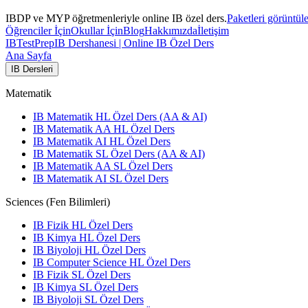
IBDP ve MYP öğretmenleriyle online IB özel ders.
Paketleri görüntül
Öğrenciler İçin
Okullar İçin
Blog
Hakkımızda
İletişim
IB
TestPrep
IB Dershanesi | Online IB Özel Ders
Ana Sayfa
IB Dersleri
Matematik
IB Matematik HL Özel Ders (AA & AI)
IB Matematik AA HL Özel Ders
IB Matematik AI HL Özel Ders
IB Matematik SL Özel Ders (AA & AI)
IB Matematik AA SL Özel Ders
IB Matematik AI SL Özel Ders
Sciences (Fen Bilimleri)
IB Fizik HL Özel Ders
IB Kimya HL Özel Ders
IB Biyoloji HL Özel Ders
IB Computer Science HL Özel Ders
IB Fizik SL Özel Ders
IB Kimya SL Özel Ders
IB Biyoloji SL Özel Ders