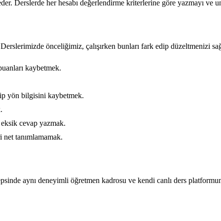
 eder. Derslerde her hesabı değerlendirme kriterlerine göre yazmayı ve un
 Derslerimizde önceliğimiz, çalışırken bunları fark edip düzeltmenizi sa
y puanları kaybetmek.
.
ip yön bilgisini kaybetmek.
.
n eksik cevap yazmak.
ri net tanımlamamak.
epsinde aynı deneyimli öğretmen kadrosu ve kendi canlı ders platformum