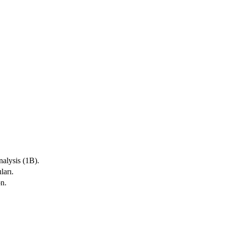
nalysis (1B).
ları.
on.