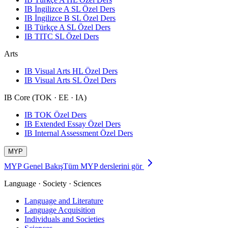
IB İngilizce A SL Özel Ders
IB İngilizce B SL Özel Ders
IB Türkçe A SL Özel Ders
IB TITC SL Özel Ders
Arts
IB Visual Arts HL Özel Ders
IB Visual Arts SL Özel Ders
IB Core (TOK · EE · IA)
IB TOK Özel Ders
IB Extended Essay Özel Ders
IB Internal Assessment Özel Ders
MYP
MYP Genel Bakış
Tüm MYP derslerini gör
Language · Society · Sciences
Language and Literature
Language Acquisition
Individuals and Societies