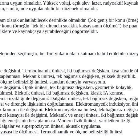
ına uygun olmalıdır. Yüksek voltaj, açık alev, lazer, radyoaktif kaynak g
u, sınıf içinde uygulanabilir bir düzenek olmalıdır.
am olarak anlatılabilecek derinlikte olmalıdır. Çok geniş bir konu (örneğ
konu (örneğin "tek bir direncin sıcaklık katsayısının ölçümü") ise puan
afiklere ve kaynakçaya ayırabileceğini öngörmelidir.
rinden seçilmiştir; her biri yukarıdaki 5 katmanı kabul edilebilir düze
 değişimi. Termodinamik ünitesi, iki bağımsız değişken, kısa sürede ölç
aplanması. Mekanik ünitesi, tek bağımsız değişken, yüksek duyarlılık.
lçme belirsizliği ünitesi, standart deneyin varyasyonu.
değişimi. Optik ünitesi, tek bağımsız değişken, geometrik kolaylık.
çülmesi. Elektrik ünitesi, iki bağımsız değişken, klasik IA konusu.
ci uzaklığı ile değişimi. Dalgalar ünitesi, tek bağımsız değişken, uygu
i ve dirençle ilişkisinin doğrulanması. Elektromanyetik induksiyon ünit
dek konumu ile değişimi. Elektromanyetizma ünitesi, tek bağımsız değişke
ci katsayısı ile değişimi. Mekanik ve enerji ünitesi, iki bağımsız değiş
ığı enerjisinin hesaplanması. Modern fizik ünitesi, yarıiletken fiziği.
Dalgalar ve süperpozisyon ünitesi, akustik uygulama.
yasası ile ölçülmesi. Termodinamik ve ölçme belirsizliği ünitesi.