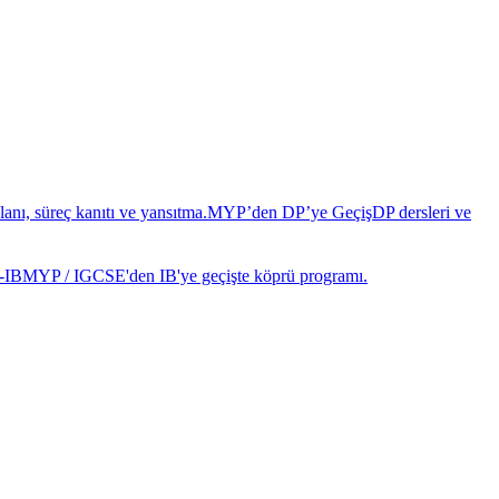
anı, süreç kanıtı ve yansıtma.
MYP’den DP’ye Geçiş
DP dersleri ve
-IB
MYP / IGCSE'den IB'ye geçişte köprü programı.