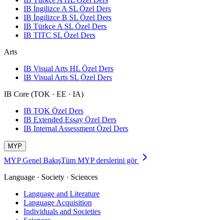
IB İngilizce A SL Özel Ders
IB İngilizce B SL Özel Ders
IB Türkçe A SL Özel Ders
IB TITC SL Özel Ders
Arts
IB Visual Arts HL Özel Ders
IB Visual Arts SL Özel Ders
IB Core (TOK · EE · IA)
IB TOK Özel Ders
IB Extended Essay Özel Ders
IB Internal Assessment Özel Ders
MYP
MYP Genel Bakış
Tüm MYP derslerini gör
Language · Society · Sciences
Language and Literature
Language Acquisition
Individuals and Societies