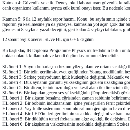
Katman 4: Güvenlik ve etik.
Deney, okul laboratuvarı güvenlik kurallar
canlı organizma kullanımı ayrıca etik kurul onayı ister. Bu nedenle kon
Katman 5: 6 ila 12 sayfalık rapor hacmi.
Konu, bu sayfa sınırı içinde t
raporun ya kesilmesine ya da yüzeysel kalmasına yol açar. Çok dar bir 
gövdesini 8 sayfada yazabileceğini, geri kalan 4 sayfayı tablolara, gr
12 somut başlık önerisi: SL ve HL için 6 + 6 dağılım
Bu başlıklar, IB Diploma Programme Physics müfredatının farklı ünitele
noktası olarak kullanmalı ve kendi ölçüm tasarımını eklemelidir.
SL öneri 1:
Suyun buharlaşma hızının yüzey alanı ve ortam sıcaklığı ile
SL öneri 2:
Bir telin gerilim-kuvvet grafiğinden Young modülünün hes
SL öneri 3:
Sarkaç periyodunun iplik kütlesiyle değişimi. Mekanik ve ö
SL öneri 4:
Düz aynanın görüntü yüksekliğinin gözlem uzaklığına göre 
SL öneri 5:
Bir direnç telinin uzunluğu ve kesit alanı ile direncinin öl
SL öneri 6:
Bir kapıdan geçen ses yüksekliğinin (Doppler etkisi) gözlem
HL öneri 1:
Bir sığaçın boşalma eğrisinden zaman sabitinin belirlenmes
HL öneri 2:
Bir bobinin indüktansının, içine yerleştirilen ferrit çekir
HL öneri 3:
Yay-kütle sisteminin sönümlü salınım genliğinin hava diren
HL öneri 4:
Bir LED'in ileri geriliminin sıcaklıkla değişimi ve bant aral
HL öneri 5:
Bir düdüğün temel frekansının ağız açıklığı ile değişimi. 
HL öneri 6:
Bir akışkanın viskozitesinin sıcaklıkla değişiminin Stokes 