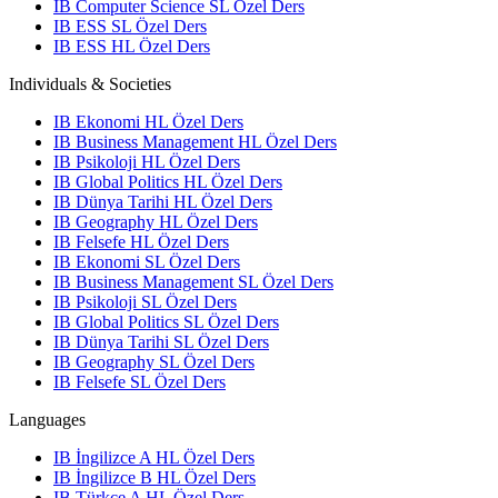
IB Computer Science SL Özel Ders
IB ESS SL Özel Ders
IB ESS HL Özel Ders
Individuals & Societies
IB Ekonomi HL Özel Ders
IB Business Management HL Özel Ders
IB Psikoloji HL Özel Ders
IB Global Politics HL Özel Ders
IB Dünya Tarihi HL Özel Ders
IB Geography HL Özel Ders
IB Felsefe HL Özel Ders
IB Ekonomi SL Özel Ders
IB Business Management SL Özel Ders
IB Psikoloji SL Özel Ders
IB Global Politics SL Özel Ders
IB Dünya Tarihi SL Özel Ders
IB Geography SL Özel Ders
IB Felsefe SL Özel Ders
Languages
IB İngilizce A HL Özel Ders
IB İngilizce B HL Özel Ders
IB Türkçe A HL Özel Ders