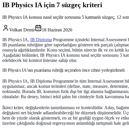
IB Physics IA için 7 süzgeç kriteri
IB Physics IA konusu nasıl seçilir sorusuna 5 katmanlı süzgeç, 12 somu
Volkan Demir
18 Haziran 2026
IB Physics IA,
IB Diploma
Programme içindeki Internal Assessment bile
IB puanlama rubriğine göre raporladığını gösteren tek parçalı çalışmad
oranıyla ağırlıklandırılır. Konu seçimi, bütün sürecin ilk ve en kriti
Aşağıdaki bölümler, IB Physics IA konusu nasıl seçilir sorusunu 5 kat
edebilecek bir kontrol listesine sahip olur.
IB Physics IA'nın puanlama rubriği seçimden önce zihne yerleştirilmeli
IB Physics IA, IB Diploma Programme'in tüm Internal Assessment bileşe
uygulanmaz; ancak komut terimleri (define, state, measure, determine,
noktasıdır. Burada IB, konunun fizik dışı bir ilgi alanına bağlanmasını
olmalıdır: Bu deney, birinci tekil şahıs bir cümleyle fizik kavramına b
İkinci kriter, değişkenlerin tanımlanması ve kontrolüdür. Aday, bağım
değişkeni net biçimde adlandırabileceği bir düzenek düşünmelidir. Üçün
hem de yüzde olarak göstermeli, en az bir grafiği uygun ölçek ve etik
üzerine çıktığında doğrusal regresyonun anlamlılığı tartışmalı hale gel