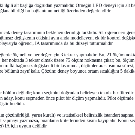
 ilgili alt başlığa doğrudan yazmalıdır. Örneğin LED deneyi için alt başl
lanabilirliği bu bağlantının netliği üzerinden değerlendirir.
ncak deney tasarımının beklenen derinliği farklıdır. SL öğrencileri genell
ğımsız değişkenin etkisini aynı anda modelleyen, ek bir kontrol değişken
layısıyla öğrenci, IA tasarımında da bu düzeyi tutturmalıdır.
eğerde ölçmeli ve her değer için 3 tekrar yapmalıdır. Bu, 21 ölçüm nokta
d, her noktada 3 tekrar olmak üzere 75 ölçüm noktasına çıkar; bu, ölçüm
hem:
İki bağımsız değişkenli bir tasarımda, ölçümler arası ısınma süresi
me bölümü zayıf kalır. Çözüm: deney boyunca ortam sıcaklığını 5 dakika
r bölüm değildir; konu seçimini doğrudan belirleyen teknik bir filtredir
n aday, konu seçmeden önce pilot bir ölçüm yapmalıdır. Pilot ölçümde 3
tirilmelidir.
ın çözünürlüğü, yarısı kuralı) ve istatistiksel belirsizlik (standart sapma
art sapmayı yazmazsa, puanlama kriterlerinden kısmi kayıp alır. Konu seç
) IA için uygun değildir.