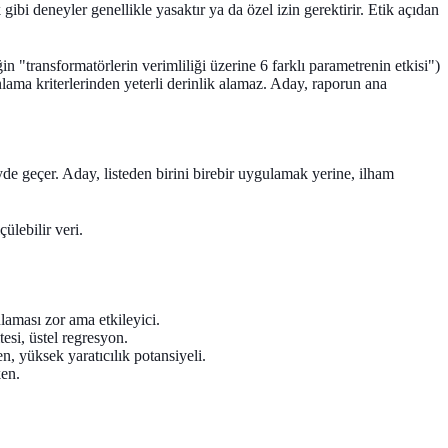
ibi deneyler genellikle yasaktır ya da özel izin gerektirir. Etik açıdan
in "transformatörlerin verimliliği üzerine 6 farklı parametrenin etkisi")
lama kriterlerinden yeterli derinlik alamaz. Aday, raporun ana
yde geçer. Aday, listeden birini birebir uygulamak yerine, ilham
ülebilir veri.
laması zor ama etkileyici.
esi, üstel regresyon.
n, yüksek yaratıcılık potansiyeli.
ken.