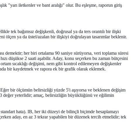
ık "yarı iletkenler ve bant aralığı" olur. Bu eşleşme, raporun giriş
ikle tek bağımsız değişkenli, doğrusal ya da ters orantılı bir ilişki
i ölçen ya da üstel/azalan bir ilişkiyi doğrulayan tasarımlar beklenir.
sı demektir; her biri ortalama 90 saniye sürüyorsa, veri toplama süresi
 hızı düşükse 2 saati aşabilir. Aday, konu seçerken bu zaman bütçesini
, ortam sıcaklığı değişimi, nem gibi kontrol edilemeyen değişkenler
da bir kaydetmek ve rapora ek bir grafik olarak eklemek.
. Eğer bir ölçümün belirsizliği yüzde 5'i aşıyorsa ve beklenen değişim
 değer yeterlidir; amaç, belirsizliğin büyüklüğünü ve eğilimin
, standart hata). IB, her iki düzeyi de bilinçli biçimde hesaplamayı
erken aday, en az 3 tekrar yapabilen bir düzenek tercih etmelidir; tek