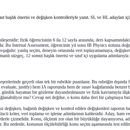
t başlık önerisi ve değişken kontrolleriyle yanıt. SL ve HL adayları içi
şenidir; fizik öğrencisinin 6 ila 12 sayfa arasında, ders kapsamındaki b
ır. Bu Internal Assessment, öğrencinin yıl sonu IB Physics notuna doğru
k kavşağıdır: yanlış seçim, deneyin ortasında veri toplayamamaya, değişk
manlı süzgeç, 12 somut başlık önerisi ve sınıf içi uygulama adımlarıyl
nlerinde geçerli olan tek bir rubrikle puanlanır. Bu rubriğin dışında fi
 evaluate, justify) hem IA raporunda hem de sınav kağıtlarında benzer b
, günlük hayattan bir gözleme dayandırılmasını ve fizik kavramıyla ilişk
ağlanabiliyor mu? Cevap net değilse, o konu daha ileri bir çalışmaya bıra
sız değişken, bağımlı değişken ve kontrol edilen değişkenleri raporun 
cü kriter, veri toplama ve işleme adımlarının kalitesidir. Aday, ham ver
etlerle çizmelidir. Konu, ölçümü zor olan bir büyüklüğe dayanıyorsa, ad
ir. Bu nedenle, konunun ölçülebilirliği konu seçim aşamasında test edilm