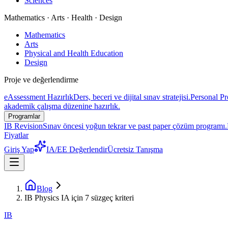
Sciences
Mathematics · Arts · Health · Design
Mathematics
Arts
Physical and Health Education
Design
Proje ve değerlendirme
eAssessment Hazırlık
Ders, beceri ve dijital sınav stratejisi.
Personal Pr
akademik çalışma düzenine hazırlık.
Programlar
IB Revision
Sınav öncesi yoğun tekrar ve past paper çözüm programı.
Fiyatlar
Giriş Yap
IA/EE Değerlendir
Ücretsiz Tanışma
Blog
IB Physics IA için 7 süzgeç kriteri
IB