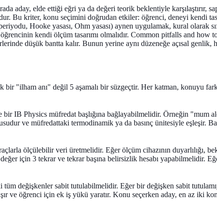
 aday, elde ettiği eğri ya da değeri teorik beklentiyle karşılaştırır, sa
mudur. Bu kriter, konu seçimini doğrudan etkiler: öğrenci, deneyi kendi ta
 periyodu, Hooke yasası, Ohm yasası) aynen uygulamak, kural olarak sıf
 öğrencinin kendi ölçüm tasarımı olmalıdır.
Common pitfalls and how to
erinde düşük bantta kalır. Bunun yerine aynı düzeneğe açısal genlik, ha
ek bir "ilham anı" değil 5 aşamalı bir süzgeçtir. Her katman, konuyu fa
bir IB Physics müfredat başlığına bağlayabilmelidir. Örneğin "mum ale
i sorusudur ve müfredattaki termodinamik ya da basınç ünitesiyle eşleşi
çlarla ölçülebilir veri üretmelidir. Eğer ölçüm cihazının duyarlılığı,
değer için 3 tekrar ve tekrar başına belirsizlik hesabı yapabilmelidir. 
tüm değişkenler sabit tutulabilmelidir. Eğer bir değişken sabit tutula
taşır ve öğrenci için ek iş yükü yaratır. Konu seçerken aday, en az iki