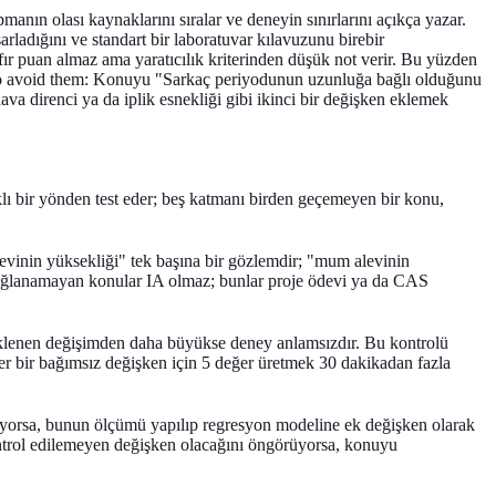
pmanın olası kaynaklarını sıralar ve deneyin sınırlarını açıkça yazar.
sarladığını ve standart bir laboratuvar kılavuzunu birebir
ır puan almaz ama yaratıcılık kriterinden düşük not verir. Bu yüzden
 avoid them:
Konuyu "Sarkaç periyodunun uzunluğa bağlı olduğunu
va direnci ya da iplik esnekliği gibi ikinci bir değişken eklemek
rklı bir yönden test eder; beş katmanı birden geçemeyen bir konu,
vinin yüksekliği" tek başına bir gözlemdir; "mum alevinin
r. Bağlanamayan konular IA olmaz; bunlar proje ödevi ya da CAS
 beklenen değişimden daha büyükse deney anlamsızdır. Bu kontrolü
Eğer bir bağımsız değişken için 5 değer üretmek 30 dakikadan fazla
mıyorsa, bunun ölçümü yapılıp regresyon modeline ek değişken olarak
 kontrol edilemeyen değişken olacağını öngörüyorsa, konuyu