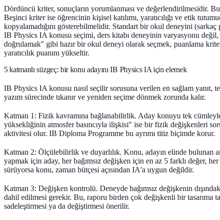
Dördüncü kriter, sonuçların yorumlanması ve değerlendirilmesidir. Burada
Beşinci kriter ise öğrencinin kişisel katılımı, yaratıcılığı ve etik tutu
kopyalamadığını gösterebilmelidir. Standart bir okul deneyini (sarkaç
IB Physics IA konusu seçimi, ders kitabı deneyinin varyasyonu değil,
doğrulamak" gibi hazır bir okul deneyi olarak seçmek, puanlama kriterl
yaratıcılık puanını yükseltir.
5 katmanlı süzgeç: bir konu adayını IB Physics IA için elemek
IB Physics IA konusu nasıl seçilir sorusuna verilen en sağlam yanıt, t
yazım sürecinde tıkanır ve yeniden seçime dönmek zorunda kalır.
Katman 1: Fizik kavramına bağlanabilirlik.
Aday konuyu tek cümleyle 
yüksekliğinin atmosfer basıncıyla ilişkisi" ise bir fizik değişkenler
aktivitesi olur. IB Diploma Programme bu ayrımı titiz biçimde korur.
Katman 2: Ölçülebilirlik ve duyarlılık.
Konu, adayın elinde bulunan ara
yapmak için aday, her bağımsız değişken için en az 5 farklı değer, her 
sürüyorsa konu, zaman bütçesi açısından IA'a uygun değildir.
Katman 3: Değişken kontrolü.
Deneyde bağımsız değişkenin dışındaki 
dahil edilmesi gerekir. Bu, raporu birden çok değişkenli bir tasarıma 
sadeleştirmesi ya da değiştirmesi önerilir.