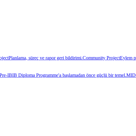
oject
Planlama, süreç ve rapor geri bildirimi.
Community Project
Eylem pl
Pre-IB
IB Diploma Programme'a başlamadan önce güçlü bir temel.
MID