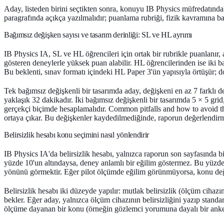
Aday, listeden birini seçtikten sonra, konuyu IB Physics müfredatındaki
paragrafında açıkça yazılmalıdır; puanlama rubriği, fizik kavramına bağ
Bağımsız değişken sayısı ve tasarım derinliği: SL ve HL ayrımı
IB Physics IA, SL ve HL öğrencileri için ortak bir rubrikle puanlanır, a
gösteren deneylerle yüksek puan alabilir. HL öğrencilerinden ise iki ba
Bu beklenti, sınav formatı içindeki HL Paper 3'ün yapısıyla örtüşür; do
Tek bağımsız değişkenli bir tasarımda aday, değişkeni en az 7 farklı d
yaklaşık 32 dakikadır. İki bağımsız değişkenli bir tasarımda 5 × 5 gri
gerçekçi biçimde hesaplamalıdır.
Common pitfalls and how to avoid t
ortaya çıkar. Bu değişkenler kaydedilmediğinde, raporun değerlendir
Belirsizlik hesabı konu seçimini nasıl yönlendirir
IB Physics IA'da belirsizlik hesabı, yalnızca raporun son sayfasında bi
yüzde 10'un altındaysa, deney anlamlı bir eğilim göstermez. Bu yüzde
yönünü görmektir. Eğer pilot ölçümde eğilim görünmüyorsa, konu değiş
Belirsizlik hesabı iki düzeyde yapılır: mutlak belirsizlik (ölçüm cihazın
bekler. Eğer aday, yalnızca ölçüm cihazının belirsizliğini yazıp stand
ölçüme dayanan bir konu (örneğin gözlemci yorumuna dayalı bir anket