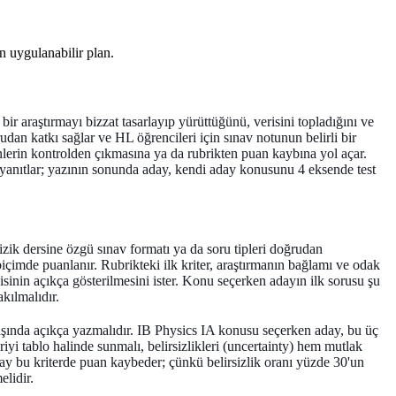
n uygulanabilir plan.
ir araştırmayı bizzat tasarlayıp yürüttüğünü, verisini topladığını ve
dan katkı sağlar ve HL öğrencileri için sınav notunun belirli bir
enlerin kontrolden çıkmasına ya da rubrikten puan kaybına yol açar.
a yanıtlar; yazının sonunda aday, kendi aday konusunu 4 eksende test
zik dersine özgü sınav formatı ya da soru tipleri doğrudan
içimde puanlanır. Rubrikteki ilk kriter, araştırmanın bağlamı ve odak
isinin açıkça gösterilmesini ister. Konu seçerken adayın ilk sorusu şu
kılmalıdır.
başında açıkça yazmalıdır. IB Physics IA konusu seçerken aday, bu üç
iyi tablo halinde sunmalı, belirsizlikleri (uncertainty) hem mutlak
ay bu kriterde puan kaybeder; çünkü belirsizlik oranı yüzde 30'un
elidir.