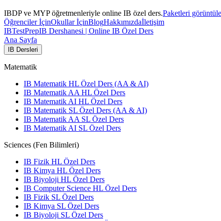
IBDP ve MYP öğretmenleriyle online IB özel ders.
Paketleri görüntül
Öğrenciler İçin
Okullar İçin
Blog
Hakkımızda
İletişim
IB
TestPrep
IB Dershanesi | Online IB Özel Ders
Ana Sayfa
IB Dersleri
Matematik
IB Matematik HL Özel Ders (AA & AI)
IB Matematik AA HL Özel Ders
IB Matematik AI HL Özel Ders
IB Matematik SL Özel Ders (AA & AI)
IB Matematik AA SL Özel Ders
IB Matematik AI SL Özel Ders
Sciences (Fen Bilimleri)
IB Fizik HL Özel Ders
IB Kimya HL Özel Ders
IB Biyoloji HL Özel Ders
IB Computer Science HL Özel Ders
IB Fizik SL Özel Ders
IB Kimya SL Özel Ders
IB Biyoloji SL Özel Ders