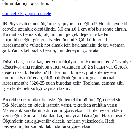
oturumları için geçerlidir.
Güncel EE yapısını incele
IB Physics dersinde ölçümler yapıyorsun değil mi? Her deneyde bir
cetvelle uzunluk ölçtüğünde, 5.0 cm ±0.1 cm gibi bir sonuç alırsın.
Bu
mutlak belirsizlik
, ölçümünün gerçek değeri ne kadar
kaçırabileceğini gösterir. Neden önemli? Çünkü Internal
Assessment'te yüksek not almak için hata analizini doğru yapman
şart. Yanlış belirsizlik hesabı, tüm deneyini çöpe atar.
Düşün bak, bir sarkaç periyodu ölçüyorsun. Kronometren 2.5 saniye
gösteriyor ama reaksiyon süren yüzünden ±0.2 s hatası var. Gerçek
değeri nasıl bulacaksın? Bu formülü bilmek, pratik deneylerini
kurtarır. IB müfredatı, ölçüm doğruluğunu vurgular. Internal
Assessment'te %20-25 puan buradan gelir. Toplama, çarpma gibi
işlemlerde belirsizliği yayman lazım.
Bu rehberde, mutlak belirsizliğin temel formülünü öğreneceksin.
Tek ölçümde en küçük işaretin yarısı, tekrarlıda aralığın yarısı.
Matematik kurallarını adım adım göreceksin. IB deney örnekleri
vereceğim. Sonra hatalardan kaçınmayı anlatacağım. Hazır mısın?
Ölçümlerin artık güvenilir olacak, notların yükselecek. Hadi
başlayalım, bir sonraki lab'ında farkı göreceksin.