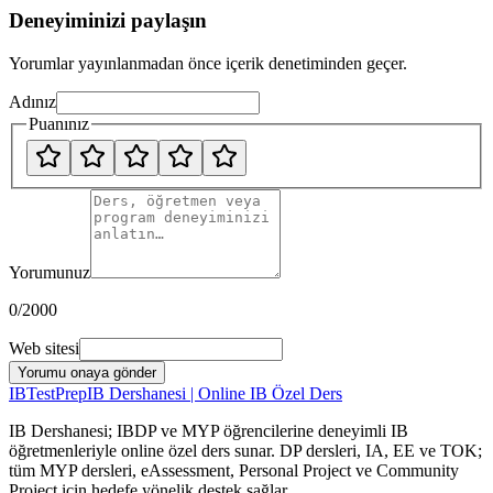
Deneyiminizi paylaşın
Yorumlar yayınlanmadan önce içerik denetiminden geçer.
Adınız
Puanınız
Yorumunuz
0
/2000
Web sitesi
Yorumu onaya gönder
IB
TestPrep
IB Dershanesi | Online IB Özel Ders
IB Dershanesi; IBDP ve MYP öğrencilerine deneyimli IB
öğretmenleriyle online özel ders sunar. DP dersleri, IA, EE ve TOK;
tüm MYP dersleri, eAssessment, Personal Project ve Community
Project için hedefe yönelik destek sağlar.