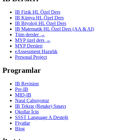
IB Fizik HL Özel Ders
IB Kimya HL Özel Ders
IB Biyoloji HL Özel Ders
IB Matematik HL Özel Ders (AA & AI)
Tüm dersler →
MYP özel ders →
MYP Dersleri
eAssessment Hazırlık
Personal Project
Programlar
IB Revision
Pre-IB
MID-IB
Nasıl Çalışıyoruz
IB Tekrar (Retake) Sınavı
Okullar İçin
SSST Language A Desteği
Fiyatlar
Blog