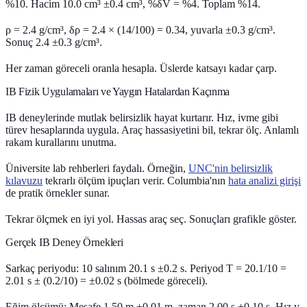
%10. Hacim 10.0 cm³ ±0.4 cm³, %δV = %4. Toplam %14.
ρ = 2.4 g/cm³, δρ = 2.4 × (14/100) = 0.34, yuvarla ±0.3 g/cm³.
Sonuç 2.4 ±0.3 g/cm³.
Her zaman göreceli oranla hesapla. Üslerde katsayı kadar çarp.
IB Fizik Uygulamaları ve Yaygın Hatalardan Kaçınma
IB deneylerinde mutlak belirsizlik hayat kurtarır. Hız, ivme gibi
türev hesaplarında uygula. Araç hassasiyetini bil, tekrar ölç. Anlamlı
rakam kurallarını unutma.
Üniversite lab rehberleri faydalı. Örneğin,
UNC'nin belirsizlik
kılavuzu
tekrarlı ölçüm ipuçları verir. Columbia'nın
hata analizi girişi
de pratik örnekler sunar.
Tekrar ölçmek
en iyi yol. Hassas araç seç. Sonuçları grafikle göster.
Gerçek IB Deney Örnekleri
Sarkaç periyodu: 10 salınım 20.1 s ±0.2 s. Periyod T = 20.1/10 =
2.01 s ± (0.2/10) = ±0.02 s (bölmede göreceli).
Eğim ölçümü: Mesafe 1.50 m ±0.01 m, zaman 2.00 s ±0.10 s. Hız v