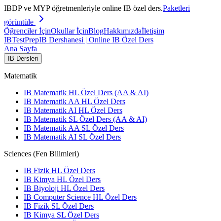
IBDP ve MYP öğretmenleriyle online IB özel ders.
Paketleri
görüntüle
Öğrenciler İçin
Okullar İçin
Blog
Hakkımızda
İletişim
IB
TestPrep
IB Dershanesi | Online IB Özel Ders
Ana Sayfa
IB Dersleri
Matematik
IB Matematik HL Özel Ders (AA & AI)
IB Matematik AA HL Özel Ders
IB Matematik AI HL Özel Ders
IB Matematik SL Özel Ders (AA & AI)
IB Matematik AA SL Özel Ders
IB Matematik AI SL Özel Ders
Sciences (Fen Bilimleri)
IB Fizik HL Özel Ders
IB Kimya HL Özel Ders
IB Biyoloji HL Özel Ders
IB Computer Science HL Özel Ders
IB Fizik SL Özel Ders
IB Kimya SL Özel Ders