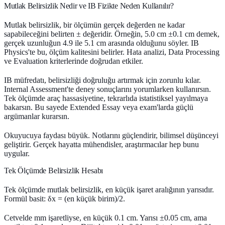
Mutlak Belirsizlik Nedir ve IB Fizikte Neden Kullanılır?
Mutlak belirsizlik, bir ölçümün gerçek değerden ne kadar
sapabileceğini belirten ± değeridir. Örneğin, 5.0 cm ±0.1 cm demek,
gerçek uzunluğun 4.9 ile 5.1 cm arasında olduğunu söyler. IB
Physics'te bu, ölçüm kalitesini belirler. Hata analizi, Data Processing
ve Evaluation kriterlerinde doğrudan etkiler.
IB müfredatı, belirsizliği doğruluğu artırmak için zorunlu kılar.
Internal Assessment'te deney sonuçlarını yorumlarken kullanırsın.
Tek ölçümde araç hassasiyetine, tekrarlıda istatistiksel yayılmaya
bakarsın. Bu sayede Extended Essay veya exam'larda güçlü
argümanlar kurarsın.
Okuyucuya faydası büyük. Notlarını güçlendirir, bilimsel düşünceyi
geliştirir. Gerçek hayatta mühendisler, araştırmacılar hep bunu
uygular.
Tek Ölçümde Belirsizlik Hesabı
Tek ölçümde mutlak belirsizlik, en küçük işaret aralığının yarısıdır.
Formül basit: δx = (en küçük birim)/2.
Cetvelde mm işaretliyse, en küçük 0.1 cm. Yarısı ±0.05 cm, ama