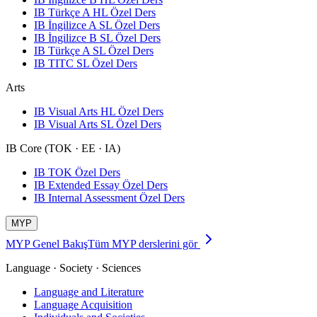
IB Türkçe A HL Özel Ders
IB İngilizce A SL Özel Ders
IB İngilizce B SL Özel Ders
IB Türkçe A SL Özel Ders
IB TITC SL Özel Ders
Arts
IB Visual Arts HL Özel Ders
IB Visual Arts SL Özel Ders
IB Core (TOK · EE · IA)
IB TOK Özel Ders
IB Extended Essay Özel Ders
IB Internal Assessment Özel Ders
MYP
MYP Genel Bakış
Tüm MYP derslerini gör
Language · Society · Sciences
Language and Literature
Language Acquisition