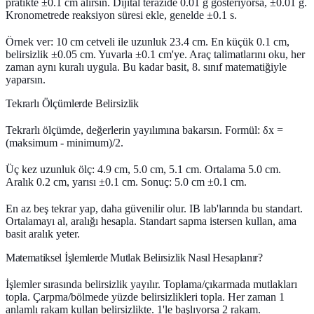
pratikte ±0.1 cm alırsın. Dijital terazide 0.01 g gösteriyorsa, ±0.01 g.
Kronometrede reaksiyon süresi ekle, genelde ±0.1 s.
Örnek ver: 10 cm cetveli ile uzunluk 23.4 cm. En küçük 0.1 cm,
belirsizlik ±0.05 cm. Yuvarla ±0.1 cm'ye. Araç talimatlarını oku, her
zaman aynı kuralı uygula. Bu kadar basit, 8. sınıf matematiğiyle
yaparsın.
Tekrarlı Ölçümlerde Belirsizlik
Tekrarlı ölçümde, değerlerin yayılımına bakarsın. Formül: δx =
(maksimum - minimum)/2.
Üç kez uzunluk ölç: 4.9 cm, 5.0 cm, 5.1 cm. Ortalama 5.0 cm.
Aralık 0.2 cm, yarısı ±0.1 cm. Sonuç: 5.0 cm ±0.1 cm.
En az beş tekrar yap, daha güvenilir olur. IB lab'larında bu standart.
Ortalamayı al, aralığı hesapla. Standart sapma istersen kullan, ama
basit aralık yeter.
Matematiksel İşlemlerde Mutlak Belirsizlik Nasıl Hesaplanır?
İşlemler sırasında belirsizlik yayılır. Toplama/çıkarmada mutlakları
topla. Çarpma/bölmede yüzde belirsizlikleri topla. Her zaman
1
anlamlı rakam
kullan belirsizlikte. 1'le başlıyorsa 2 rakam.