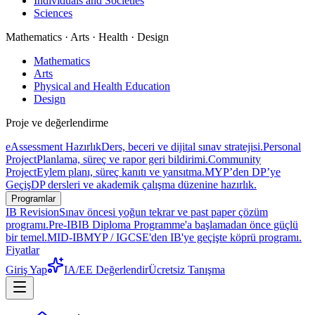
Individuals and Societies
Sciences
Mathematics · Arts · Health · Design
Mathematics
Arts
Physical and Health Education
Design
Proje ve değerlendirme
eAssessment Hazırlık
Ders, beceri ve dijital sınav stratejisi.
Personal
Project
Planlama, süreç ve rapor geri bildirimi.
Community
Project
Eylem planı, süreç kanıtı ve yansıtma.
MYP’den DP’ye
Geçiş
DP dersleri ve akademik çalışma düzenine hazırlık.
Programlar
IB Revision
Sınav öncesi yoğun tekrar ve past paper çözüm
programı.
Pre-IB
IB Diploma Programme'a başlamadan önce güçlü
bir temel.
MID-IB
MYP / IGCSE'den IB'ye geçişte köprü programı.
Fiyatlar
Giriş Yap
IA/EE Değerlendir
Ücretsiz Tanışma