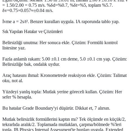
= 1.50/2.00 = 0.75 m/s. %δd=%0.7, %δt=%5, toplam %5.7.
δv=0.75×0.057≈±0.04 m/s.
İvme a = 2s/t². Benzer kuralları uygula. IA raporunda tablo yap.
Sık Yapılan Hatalar ve Çözümleri
Belirsizliği unutma: Her sonuca ekle. Çözüm: Formülü kontrol
listesine yaz.
Fazla anlamlı rakam: 5.00 ±0.1 cm deme, 5.0 ±0.1 cm yap. Çözüm:
Belirsizliğe bak, ondalık uydur.
Araç hatasını ihmal: Kronometrede reaksiyon ekle. Çözüm: Talimat
oku, not al.
Yüzdeyi yanlış topla: Mutlak yerine göreceli kullan. Çözüm: Her
sefer % hesapla.
Bu hatalar Grade Boundary'yi düşürür. Dikkat et, 7 alırsın.
Mutlak belirsizlik formüllerini kaptın mı? Tek ölçümde en küçük/2,
tekrarlıda aralık/2. Toplamada mutlakları, çarpma/bölmede %'leri
topla. IB Physics Internal Assessment'te bunları uygula, Extended