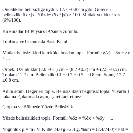
Ondalıkları belirsizliğe uydur. 12.7 ±0.8 cm gibi. Göreceli
belirsizlik: δx / |x|. Yüzde: (δx / |x|) × 100. Mutlak yeniden: x ×
(δ%/100).
Bu kurallar IB Physics IA'sında zorunlu.
Toplama ve Çıkarmada Basit Kural
Mutlak belirsizlikleri karekök almadan topla. Formül: δ(z) = δx + δy
+ ...
Örnek: Uzunluklar (2.0 ±0.1) cm + (8.2 ±0.2) cm + (2.5 ±0.5) cm.
Toplam 12.7 cm. Belirsizlik 0.1 + 0.2 + 0.5 = 0.8 cm. Sonuç 12.7
±0.8 cm.
Adım adım: Değerleri topla. Belirsizlikleri bağımsız topla. Yuvarla 1
rakama. Çıkarmada aynı, işaret fark etmez.
Çarpma ve Bölmede Yüzde Belirsizlik
Yüzde belirsizlikleri topla. Formül: %δz ≈ %δx + %δy + ...
Yoğunluk ρ = m / V. Kütle 24.0 g ±2.4 g, %δm = (2.4/24.0)×100 =