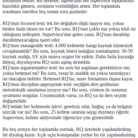
sormasını bekler. Bu nedenle, öğrencinin her supervisor toplantısına
hazırlıklı gitmesi, soruların verimliliğini artırır. Her toplantıda
sorulması önerilen beş somut soru şunlardır:
RQ'mun focused testi: tek bir değişken-ilişki taşıyor mu, yoksa
birden fazla eksen mi var?
Bu soru, RQ'nun çoklu mu yoksa tekil mi
olduğunu netleştirir. Supervisor'dan gelen yanıt, RQ'nun daraltılıp
daraltılmayacağına işaret eder.
RQ'mun manageable testi: 4.000 kelimede hangi kaynak kümesiyle
cevaplanabilir?
Bu soru, kaynak listesi taslağını somutlaştırır. 30-50
kaynak aralığı, EE için sınava uygun bir eşiktir. Daha fazla kaynağa
ihtiyaç duyuluyorsa RQ sınırı aşmış demektir.
RQ'mun argumentative testi: bu soru bir argüman gerektiriyor mu,
yoksa betimsel mi?
Bu soru, essay'in analitik mi yoksa tanımlayıcı
mı olacağını belirler. Betimsel RQ'lar, sınav formatının dışına kayar.
RQ'mun discipline-appropriate testi: seçtiğim ders grubunun
metodolojik sınırlarına uyuyor mu?
Bu soru, yöntem ile sorunun
uyumunu sorgular. Uyumsuzluk varsa, ya RQ ya da ders seçimi
değişmelidir.
RQ'mdaki her kelimenin işlevi: gereksiz sıfat, bağlaç ya da belgisiz
sözcük var mı?
Bu soru, 25 kelime sınırına saygı duymayı öğretir.
Supervisor, kelime atölyesinde öğrenciye yön gösterebilir.
Bu beş soruyu her toplantıda sormak, RQ üzerinde yapılandırılmış
bir diyalog kurar. Açık uçlu konuşmalar yerine bu tür yapılandırılmış