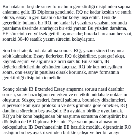
Bu hataların beşi de sınav formatının gerektirdiği disiplinden sapma
anlamına gelir. IB Diploma genelinde, RQ ne kadar keskin ve sınırlı
olursa, essay'in geri kalanı o kadar kolay inşa edilir. Tersi de
geçerlidir: bulanık bir RQ, ne kadar iyi yazılırsa yazılsın, sonunda
puanlama üzerinde sınırlayıcı bir etki yaratır. Bu yüzden daraltma,
EE sürecinin en yüksek getirili aşamasıdır; burada harcanan her saat,
sonraki 30-40 saatlik yazım sürecini kolaylaştırır.
Son bir stratejik not: daraltma sonrası RQ, yazım süreci boyunca
sabit kalmalıdır. Essay ilerlerken RQ değiştirilirse, paragraf akışı,
kaynak seçimi ve argüman zinciri sarsılır. Bu sarsıntı, IB
değerlendiricilerinin gözünden kaçmaz. RQ bir kez netleştikten
sonra, onu essay'in pusulası olarak korumak, sınav formatının
gerektirdiği disiplinin temelidir.
Sonuç olarak IB Extended Essay araştırma sorusu nasıl daraltılır
sorusu, sınav hazırlığının en erken ve en etkili müdahale noktasını
oluşturur. Süzgeç testleri, formül şablonu, boundary düzeltmeleri,
supervisor konuşma protokolü ve ders grubuna göre örnekler, RQ
daraltma sürecinin beş ayağıdır. Bu ayakları birlikte uygulamak,
RQ'yu bir konu başlığından bir araştırma sorusuna dönüştürür; bu
dönüşüm de IB Diploma EE'sinin 7'ye yakın puan almasının
önkoşuludur. IB Dershanesi'nin EE hazırlık modülü, öğrencinin RQ
taslağını bu beş ayak üzerinden birlikte çalışır ve her bir adayı