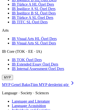
IB Türkçe A HL Özel Ders
IB İngilizce A SL Özel Ders
IB İngilizce B SL Özel Ders
IB Türkçe A SL Özel Ders
IB TITC SL Özel Ders
Arts
IB Visual Arts HL Özel Ders
IB Visual Arts SL Özel Ders
IB Core (TOK · EE · IA)
IB TOK Özel Ders
IB Extended Essay Özel Ders
IB Internal Assessment Özel Ders
MYP
MYP Genel Bakış
Tüm MYP derslerini gör
Language · Society · Sciences
Language and Literature
Language Acquisition