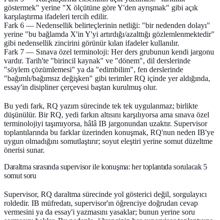
göstermek" yerine "X ölçütüne göre Y'den ayrışmak" gibi açık
karşılaştırma ifadeleri tercih edilir.
Fark 6 — Nedensellik belirteçlerinin netliği:
"bir nedenden dolayı"
yerine "bu bağlamda X'in Y'yi artırdığı/azalttığı gözlemlenmektedir"
gibi nedensellik zincirini görünür kılan ifadeler kullanılır.
Fark 7 — Sınava özel terminoloji:
Her ders grubunun kendi jargonu
vardır. Tarih'te "birincil kaynak" ve "dönem", dil derslerinde
"söylem çözümlemesi" ya da "edimbilim", fen derslerinde
"bağımlı/bağımsız değişken" gibi terimler RQ içinde yer aldığında,
essay'in disipliner çerçevesi baştan kurulmuş olur.
Bu yedi fark, RQ yazım sürecinde tek tek uygulanmaz; birlikte
düşünülür. Bir RQ, yedi farkın altısını karşılıyorsa ama sınava özel
terminolojiyi taşımıyorsa, hâlâ IB jargonundan uzaktır. Supervisor
toplantılarında bu farklar üzerinden konuşmak, RQ'nun neden IB'ye
uygun olmadığını somutlaştırır; soyut eleştiri yerine somut düzeltme
önerisi sunar.
Daraltma sırasında supervisor ile konuşma: her toplantıda sorulacak 5
somut soru
Supervisor, RQ daraltma sürecinde yol gösterici değil, sorgulayıcı
roldedir. IB müfredatı, supervisor'ın öğrenciye doğrudan cevap
vermesini ya da essay'i yazmasını yasaklar; bunun yerine soru