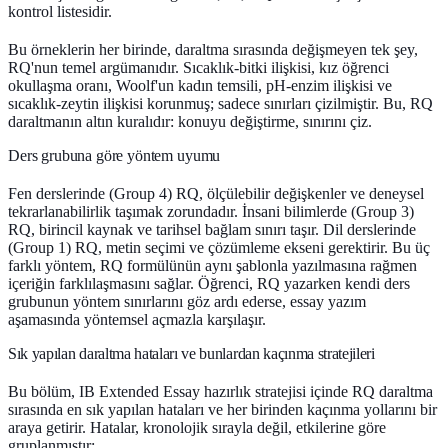
kontrol listesidir.
Bu örneklerin her birinde, daraltma sırasında değişmeyen tek şey,
RQ'nun temel argümanıdır. Sıcaklık-bitki ilişkisi, kız öğrenci
okullaşma oranı, Woolf'un kadın temsili, pH-enzim ilişkisi ve
sıcaklık-zeytin ilişkisi korunmuş; sadece sınırları çizilmiştir. Bu, RQ
daraltmanın altın kuralıdır: konuyu değiştirme, sınırını çiz.
Ders grubuna göre yöntem uyumu
Fen derslerinde (Group 4) RQ, ölçülebilir değişkenler ve deneysel
tekrarlanabilirlik taşımak zorundadır. İnsani bilimlerde (Group 3)
RQ, birincil kaynak ve tarihsel bağlam sınırı taşır. Dil derslerinde
(Group 1) RQ, metin seçimi ve çözümleme ekseni gerektirir. Bu üç
farklı yöntem, RQ formülünün aynı şablonla yazılmasına rağmen
içeriğin farklılaşmasını sağlar. Öğrenci, RQ yazarken kendi ders
grubunun yöntem sınırlarını göz ardı ederse, essay yazım
aşamasında yöntemsel açmazla karşılaşır.
Sık yapılan daraltma hataları ve bunlardan kaçınma stratejileri
Bu bölüm, IB Extended Essay hazırlık stratejisi içinde RQ daraltma
sırasında en sık yapılan hataları ve her birinden kaçınma yollarını bir
araya getirir. Hatalar, kronolojik sırayla değil, etkilerine göre
gruplanmıştır: