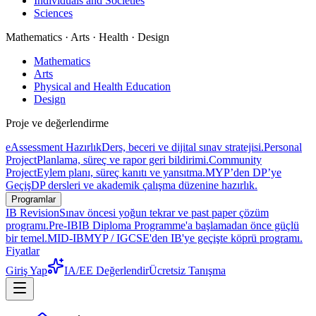
Individuals and Societies
Sciences
Mathematics · Arts · Health · Design
Mathematics
Arts
Physical and Health Education
Design
Proje ve değerlendirme
eAssessment Hazırlık
Ders, beceri ve dijital sınav stratejisi.
Personal
Project
Planlama, süreç ve rapor geri bildirimi.
Community
Project
Eylem planı, süreç kanıtı ve yansıtma.
MYP’den DP’ye
Geçiş
DP dersleri ve akademik çalışma düzenine hazırlık.
Programlar
IB Revision
Sınav öncesi yoğun tekrar ve past paper çözüm
programı.
Pre-IB
IB Diploma Programme'a başlamadan önce güçlü
bir temel.
MID-IB
MYP / IGCSE'den IB'ye geçişte köprü programı.
Fiyatlar
Giriş Yap
IA/EE Değerlendir
Ücretsiz Tanışma