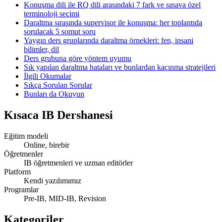
Konuşma dili ile RQ dili arasındaki 7 fark ve sınava özel
terminoloji seçimi
Daraltma sırasında supervisor ile konuşma: her toplantıda
sorulacak 5 somut soru
Yaygın ders gruplarında daraltma örnekleri: fen, insani
bilimler, dil
Ders grubuna göre yöntem uyumu
Sık yapılan daraltma hataları ve bunlardan kaçınma stratejileri
İlgili Okumalar
Sıkça Sorulan Sorular
Bunları da Okuyun
Kısaca
IB Dershanesi
Eğitim modeli
Online, birebir
Öğretmenler
IB öğretmenleri ve uzman editörler
Platform
Kendi yazılımımız
Programlar
Pre-IB, MID-IB, Revision
Kategoriler