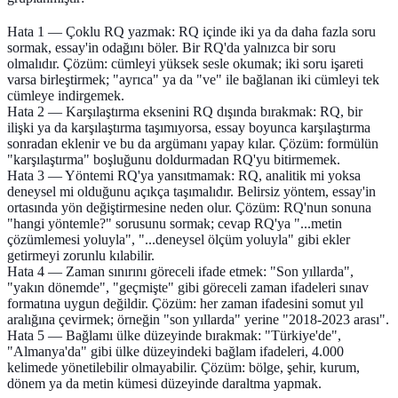
Hata 1 — Çoklu RQ yazmak:
RQ içinde iki ya da daha fazla soru
sormak, essay'in odağını böler. Bir RQ'da yalnızca bir soru
olmalıdır. Çözüm: cümleyi yüksek sesle okumak; iki soru işareti
varsa birleştirmek; "ayrıca" ya da "ve" ile bağlanan iki cümleyi tek
cümleye indirgemek.
Hata 2 — Karşılaştırma eksenini RQ dışında bırakmak:
RQ, bir
ilişki ya da karşılaştırma taşımıyorsa, essay boyunca karşılaştırma
sonradan eklenir ve bu da argümanı yapay kılar. Çözüm: formülün
"karşılaştırma" boşluğunu doldurmadan RQ'yu bitirmemek.
Hata 3 — Yöntemi RQ'ya yansıtmamak:
RQ, analitik mi yoksa
deneysel mi olduğunu açıkça taşımalıdır. Belirsiz yöntem, essay'in
ortasında yön değiştirmesine neden olur. Çözüm: RQ'nun sonuna
"hangi yöntemle?" sorusunu sormak; cevap RQ'ya "...metin
çözümlemesi yoluyla", "...deneysel ölçüm yoluyla" gibi ekler
getirmeyi zorunlu kılabilir.
Hata 4 — Zaman sınırını göreceli ifade etmek:
"Son yıllarda",
"yakın dönemde", "geçmişte" gibi göreceli zaman ifadeleri sınav
formatına uygun değildir. Çözüm: her zaman ifadesini somut yıl
aralığına çevirmek; örneğin "son yıllarda" yerine "2018-2023 arası".
Hata 5 — Bağlamı ülke düzeyinde bırakmak:
"Türkiye'de",
"Almanya'da" gibi ülke düzeyindeki bağlam ifadeleri, 4.000
kelimede yönetilebilir olmayabilir. Çözüm: bölge, şehir, kurum,
dönem ya da metin kümesi düzeyinde daraltma yapmak.