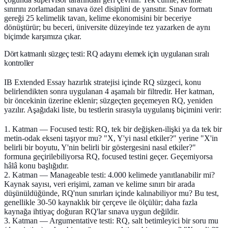
sınırını zorlamadan sınava özel disiplini de yansıtır. Sınav formatı
gereği 25 kelimelik tavan, kelime ekonomisini bir beceriye
dönüştürür; bu beceri, üniversite düzeyinde tez yazarken de aynı
biçimde karşımıza çıkar.
Dört katmanlı süzgeç testi: RQ adayını elemek için uygulanan sıralı
kontroller
IB Extended Essay hazırlık stratejisi içinde RQ süzgeci, konu
belirlendikten sonra uygulanan 4 aşamalı bir filtredir. Her katman,
bir öncekinin üzerine eklenir; süzgeçten geçemeyen RQ, yeniden
yazılır. Aşağıdaki liste, bu testlerin sırasıyla uygulanış biçimini verir:
1. Katman — Focused testi:
RQ, tek bir değişken-ilişki ya da tek bir
metin-odak ekseni taşıyor mu? "X, Y'yi nasıl etkiler?" yerine "X'in
belirli bir boyutu, Y'nin belirli bir göstergesini nasıl etkiler?"
formuna geçirilebiliyorsa RQ, focused testini geçer. Geçemiyorsa
hâlâ konu başlığıdır.
2. Katman — Manageable testi:
4.000 kelimede yanıtlanabilir mi?
Kaynak sayısı, veri erişimi, zaman ve kelime sınırı bir arada
düşünüldüğünde, RQ'nun sınırları içinde kalınabiliyor mu? Bu test,
genellikle 30-50 kaynaklık bir çerçeve ile ölçülür; daha fazla
kaynağa ihtiyaç doğuran RQ'lar sınava uygun değildir.
3. Katman — Argumentative testi:
RQ, salt betimleyici bir soru mu