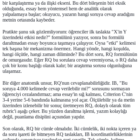
bir karşılaştırma ya da ilişki ekseni. Bu dört bileşenin biri eksik
olduğunda, essay hem yöntemsel hem de analitik olarak
yalpalamaya başlar; okuyucu, yazarın hangi soruya cevap aradığını
metnin ortasında kaybeder.
Pratikte şunu sık gözlemliyorum: öğrenciler ilk taslakta "X'in Y
üzerindeki etkisi nedir?" formülünü yazıyor, sonra bu formülü
daraltmadan essay boyunca taşımaya çalışıyor. Oysa "etki" kelimesi
tek başına bir mekanizma önermez. Hangi yönde, hangi koşulda,
hangi ölçütle, hangi zaman diliminde? Bu dört soru, RQ formülünün
de omurgasıdır. Eğer RQ bu sorulara cevap veremiyorsa, o RQ daha
çok bir konu başlığı olarak kalır; bir araştırma sorusu olgunluğuna
ulaşamaz.
Bir diğer anatomik unsur, RQ'nun cevaplanabilirliğidir. IB, "Bu
soruya 4.000 kelimede cevap verilebilir mi?" sorusunu sormayan
öğrenciyi cezalandırmaz; ama essay'in sığ kalması, Criterion C'nin
3-4 yerine 5-6 bandında kalmasına yol açar. Ölçülebilir ya da metin
üzerinden izlenebilir bir sonuç üretmeyen RQ, dolaylı olarak tüm
rubric'i aşağı çeker. Bu yüzden daraltma işlemi, yazım kolaylığı
değil, puanlama disiplini açısından yapılır.
Son olarak, RQ bir cümle olmalıdır. İki cümlelik, iki nokta içeren ya
da soru işareti ile bitmeyen RQ taslakları, IB koordinatörlüklerinin
çoğunda supervisor tarafından geri çevrilir. Tek cümle, kelime