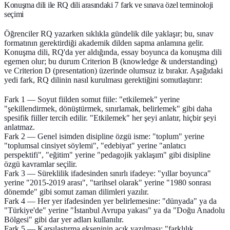
Konuşma dili ile RQ dili arasındaki 7 fark ve sınava özel terminoloji
seçimi
Öğrenciler RQ yazarken sıklıkla gündelik dile yaklaşır; bu, sınav
formatının gerektirdiği akademik dilden sapma anlamına gelir.
Konuşma dili, RQ'da yer aldığında, essay boyunca da konuşma dili
egemen olur; bu durum Criterion B (knowledge & understanding)
ve Criterion D (presentation) üzerinde olumsuz iz bırakır. Aşağıdaki
yedi fark, RQ dilinin nasıl kurulması gerektiğini somutlaştırır:
Fark 1 — Soyut fiilden somut fiile:
"etkilemek" yerine
"şekillendirmek, dönüştürmek, sınırlamak, belirlemek" gibi daha
spesifik fiiller tercih edilir. "Etkilemek" her şeyi anlatır, hiçbir şeyi
anlatmaz.
Fark 2 — Genel isimden disipline özgü isme:
"toplum" yerine
"toplumsal cinsiyet söylemi", "edebiyat" yerine "anlatıcı
perspektifi", "eğitim" yerine "pedagojik yaklaşım" gibi disipline
özgü kavramlar seçilir.
Fark 3 — Süreklilik ifadesinden sınırlı ifadeye:
"yıllar boyunca"
yerine "2015-2019 arası", "tarihsel olarak" yerine "1980 sonrası
dönemde" gibi somut zaman dilimleri yazılır.
Fark 4 — Her yer ifadesinden yer belirlemesine:
"dünyada" ya da
"Türkiye'de" yerine "İstanbul Avrupa yakası" ya da "Doğu Anadolu
Bölgesi" gibi dar yer adları kullanılır.
Fark 5 — Karşılaştırma ekseninin açık yazılması:
"farklılık