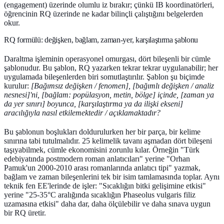
(engagement) üzerinde olumlu iz bırakır; çünkü IB koordinatörleri,
öğrencinin RQ üzerinde ne kadar bilinçli çalıştığını belgelerden
okur.
RQ formülü: değişken, bağlam, zaman-yer, karşılaştırma şablonu
Daraltma işleminin operasyonel omurgası, dört bileşenli bir cümle
şablonudur. Bu şablon, RQ yazarken tekrar tekrar uygulanabilir; her
uygulamada bileşenlerden biri somutlaştırılır. Şablon şu biçimde
kurulur:
[Bağımsız değişken / fenomen], [bağımlı değişken / analiz
nesnesi]'ni, [bağlam: popülasyon, metin, bölge] içinde, [zaman ya
da yer sınırı] boyunca, [karşılaştırma ya da ilişki ekseni]
aracılığıyla nasıl etkilemektedir / açıklamaktadır?
Bu şablonun boşlukları doldurulurken her bir parça, bir kelime
sınırına tabi tutulmalıdır. 25 kelimelik tavanı aşmadan dört bileşeni
taşıyabilmek, cümle ekonomisini zorunlu kılar. Örneğin "Türk
edebiyatında postmodern roman anlatıcıları" yerine "Orhan
Pamuk'un 2000-2010 arası romanlarında anlatıcı tipi" yazmak,
bağlam ve zaman bileşenlerini tek bir isim tamlamasında toplar. Aynı
teknik fen EE'lerinde de işler: "Sıcaklığın bitki gelişimine etkisi"
yerine "25-35°C aralığında sıcaklığın Phaseolus vulgaris filiz
uzamasına etkisi" daha dar, daha ölçülebilir ve daha sınava uygun
bir RQ üretir.