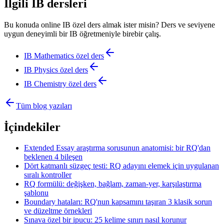
İlgili IB dersleri
Bu konuda online IB özel ders almak ister misin? Ders ve seviyene
uygun deneyimli bir IB öğretmeniyle birebir çalış.
IB Mathematics
özel ders
IB Physics
özel ders
IB Chemistry
özel ders
Tüm blog yazıları
İçindekiler
Extended Essay araştırma sorusunun anatomisi: bir RQ'dan
beklenen 4 bileşen
Dört katmanlı süzgeç testi: RQ adayını elemek için uygulanan
sıralı kontroller
RQ formülü: değişken, bağlam, zaman-yer, karşılaştırma
şablonu
Boundary hataları: RQ'nun kapsamını taşıran 3 klasik sorun
ve düzeltme örnekleri
Sınava özel bir ipucu: 25 kelime sınırı nasıl korunur