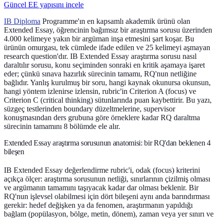
Güncel EE yapısını incele
IB Diploma
Programme'ın en kapsamlı akademik ürünü olan
Extended Essay, öğrencinin bağımsız bir araştırma sorusu üzerinden
4.000 kelimeye yakın bir argüman inşa etmesini şart koşar. Bu
ürünün omurgası, tek cümlede ifade edilen ve 25 kelimeyi aşmayan
research question'dır. IB Extended Essay araştırma sorusu nasıl
daraltılır sorusu, konu seçiminden sonraki en kritik aşamaya işaret
eder; çünkü sınava hazırlık sürecinin tamamı, RQ'nun netliğine
bağlıdır. Yanlış kurulmuş bir soru, hangi kaynak okunursa okunsun,
hangi yöntem izlenirse izlensin, rubric'in Criterion A (focus) ve
Criterion C (critical thinking) sütunlarında puan kaybettirir. Bu yazı,
süzgeç testlerinden boundary düzeltmelerine, supervisor
konuşmasından ders grubuna göre örneklere kadar RQ daraltma
sürecinin tamamını 8 bölümde ele alır.
Extended Essay araştırma sorusunun anatomisi: bir RQ'dan beklenen 4
bileşen
IB Extended Essay değerlendirme rubric'i, odak (focus) kriterini
açıkça ölçer: araştırma sorusunun netliği, sınırlarının çizilmiş olması
ve argümanın tamamını taşıyacak kadar dar olması beklenir. Bir
RQ'nun işlevsel olabilmesi için dört bileşeni aynı anda barındırması
gerekir: hedef değişken ya da fenomen, araştırmanın yapıldığı
bağlam (popülasyon, bölge, metin, dönem), zaman veya yer sınırı ve