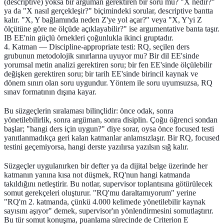
(descriptive) yoksa bir argüman gerektiren bir soru mu? "X nedir?"
ya da "X nasıl gerçekleşir?" biçimindeki sorular, descriptive bantta
kalır. "X, Y bağlamında neden Z'ye yol açar?" veya "X, Y'yi Z
ölçütüne göre ne ölçüde açıklayabilir?" ise argumentative banta taşır.
IB EE'nin güçlü örnekleri çoğunlukla ikinci gruptadır.
4. Katman — Discipline-appropriate testi:
RQ, seçilen ders
grubunun metodolojik sınırlarına uyuyor mu? Bir dil EE'sinde
yorumsal metin analizi gerektiren soru; bir fen EE'sinde ölçülebilir
değişken gerektiren soru; bir tarih EE'sinde birincil kaynak ve
dönem sınırı olan soru uygundur. Yöntem ile soru uyumsuzsa, RQ
sınav formatının dışına kayar.
Bu süzgeçlerin sıralaması bilinçlidir: önce odak, sonra
yönetilebilirlik, sonra argüman, sonra disiplin. Çoğu öğrenci sondan
başlar; "hangi ders için uygun?" diye sorar, oysa önce focused testi
yanıtlanmadıkça geri kalan katmanlar anlamsızlaşır. Bir RQ, focused
testini geçemiyorsa, hangi derste yazılırsa yazılsın sığ kalır.
Süzgeçler uygulanırken bir defter ya da dijital belge üzerinde her
katmanın yanına kısa not düşmek, RQ'nun hangi katmanda
takıldığını netleştirir. Bu notlar, supervisor toplantısına götürülecek
somut gerekçeleri oluşturur. "RQ'mu daraltamıyorum" yerine
"RQ'm 2. katmanda, çünkü 4.000 kelimede yönetilebilir kaynak
sayısını aşıyor" demek, supervisor'ın yönlendirmesini somutlaştırır.
Bu tür somut konuşma, puanlama sürecinde de Criterion E