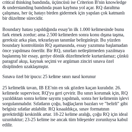
critical thinking bandında, üçüncüsü ise Criterion B'nin knowledge
& understanding bandında puan kaybına yol açar. RQ daraltma
çalışması, her üç hatayı birden gidermek için yapılan çok katmanlı
bir düzeltme sürecidir.
Boundary hatası yapıldığında essay'in ilk 1.000 kelimesinde bunu
fark etmek zordur; ama 2.500 kelimeden sonra konu dışına taşma,
gereksiz arka plan, tekrarlayan tanımlar belirginleşir. Bu yüzden
boundary kontrolünün RQ aşamasında, essay yazımına başlamadan
önce yapılması önerilir. Bir RQ, sınırları netleştirmeden yazılmaya
başlanmış bir essay, geriye dönük düzeltmelerle kurtarılamaz; çünkü
paragraf akışı, kaynak seçimi ve argüman zinciri sınava özel
disiplinden uzaklaşmıştır.
Sınava özel bir ipucu: 25 kelime sınırı nasıl korunur
25 kelimelik tavan, IB EE'nin en sık gözden kaçan kuralıdır. 26.
kelimede supervisor, RQ'yu geri çevirir. Bu sınırı korumak için, RQ
yazıldıktan sonra kelime sayımı yapılmalı, sonra her kelimenin işlevi
sorgulanmalıdır. Sıfatların çoğu, bağlaçların bazıları ve "belirli" gibi
belgisiz sıfatlar atılabilir. RQ kısaaldıkça, sınav formatının
gerektirdiği keskinlik artar. 18-22 kelime aralığı, çoğu RQ için ideal
uzunluktur; 23-25 kelime ise ancak tüm bileşenler zorunluysa kabul
edilir.