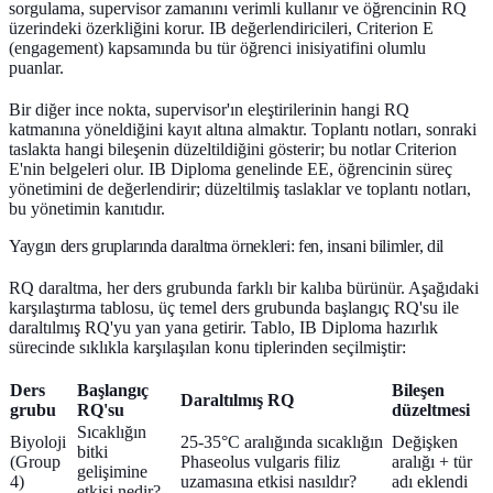
sorgulama, supervisor zamanını verimli kullanır ve öğrencinin RQ
üzerindeki özerkliğini korur. IB değerlendiricileri, Criterion E
(engagement) kapsamında bu tür öğrenci inisiyatifini olumlu
puanlar.
Bir diğer ince nokta, supervisor'ın eleştirilerinin hangi RQ
katmanına yöneldiğini kayıt altına almaktır. Toplantı notları, sonraki
taslakta hangi bileşenin düzeltildiğini gösterir; bu notlar Criterion
E'nin belgeleri olur. IB Diploma genelinde EE, öğrencinin süreç
yönetimini de değerlendirir; düzeltilmiş taslaklar ve toplantı notları,
bu yönetimin kanıtıdır.
Yaygın ders gruplarında daraltma örnekleri: fen, insani bilimler, dil
RQ daraltma, her ders grubunda farklı bir kalıba bürünür. Aşağıdaki
karşılaştırma tablosu, üç temel ders grubunda başlangıç RQ'su ile
daraltılmış RQ'yu yan yana getirir. Tablo, IB Diploma hazırlık
sürecinde sıklıkla karşılaşılan konu tiplerinden seçilmiştir:
Ders
Başlangıç
Bileşen
Daraltılmış RQ
grubu
RQ'su
düzeltmesi
Sıcaklığın
Biyoloji
25-35°C aralığında sıcaklığın
Değişken
bitki
(Group
Phaseolus vulgaris filiz
aralığı + tür
gelişimine
4)
uzamasına etkisi nasıldır?
adı eklendi
etkisi nedir?