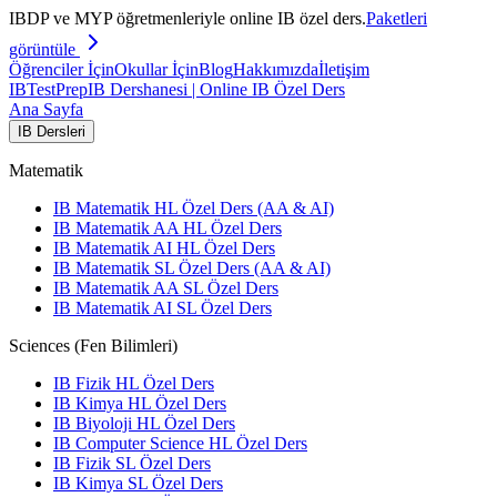
IBDP ve MYP öğretmenleriyle online IB özel ders.
Paketleri
görüntüle
Öğrenciler İçin
Okullar İçin
Blog
Hakkımızda
İletişim
IB
TestPrep
IB Dershanesi | Online IB Özel Ders
Ana Sayfa
IB Dersleri
Matematik
IB Matematik HL Özel Ders (AA & AI)
IB Matematik AA HL Özel Ders
IB Matematik AI HL Özel Ders
IB Matematik SL Özel Ders (AA & AI)
IB Matematik AA SL Özel Ders
IB Matematik AI SL Özel Ders
Sciences (Fen Bilimleri)
IB Fizik HL Özel Ders
IB Kimya HL Özel Ders
IB Biyoloji HL Özel Ders
IB Computer Science HL Özel Ders
IB Fizik SL Özel Ders
IB Kimya SL Özel Ders