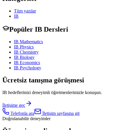
Tüm yazılar
IB
Popüler IB Dersleri
IB Mathematics
IB Physics
IB Chemistry
IB Biology
IB Economics
IB Psychology
Ücretsiz tanışma görüşmesi
IB hedeflerinizi deneyimli öğretmenlerimizle konuşun.
İletişime geç
Telefonla ara
İletişim sayfasına git
Doğrulanabilir deneyimler