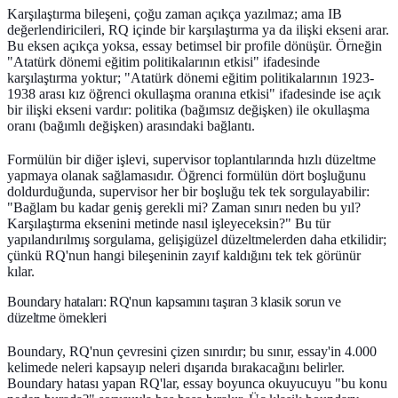
Karşılaştırma bileşeni, çoğu zaman açıkça yazılmaz; ama IB
değerlendiricileri, RQ içinde bir karşılaştırma ya da ilişki ekseni arar.
Bu eksen açıkça yoksa, essay betimsel bir profile dönüşür. Örneğin
"Atatürk dönemi eğitim politikalarının etkisi" ifadesinde
karşılaştırma yoktur; "Atatürk dönemi eğitim politikalarının 1923-
1938 arası kız öğrenci okullaşma oranına etkisi" ifadesinde ise açık
bir ilişki ekseni vardır: politika (bağımsız değişken) ile okullaşma
oranı (bağımlı değişken) arasındaki bağlantı.
Formülün bir diğer işlevi, supervisor toplantılarında hızlı düzeltme
yapmaya olanak sağlamasıdır. Öğrenci formülün dört boşluğunu
doldurduğunda, supervisor her bir boşluğu tek tek sorgulayabilir:
"Bağlam bu kadar geniş gerekli mi? Zaman sınırı neden bu yıl?
Karşılaştırma eksenini metinde nasıl işleyeceksin?" Bu tür
yapılandırılmış sorgulama, gelişigüzel düzeltmelerden daha etkilidir;
çünkü RQ'nun hangi bileşeninin zayıf kaldığını tek tek görünür
kılar.
Boundary hataları: RQ'nun kapsamını taşıran 3 klasik sorun ve
düzeltme örnekleri
Boundary, RQ'nun çevresini çizen sınırdır; bu sınır, essay'in 4.000
kelimede neleri kapsayıp neleri dışarıda bırakacağını belirler.
Boundary hatası yapan RQ'lar, essay boyunca okuyucuyu "bu konu