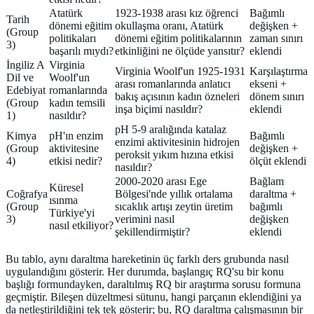
Atatürk
1923-1938 arası kız öğrenci
Bağımlı
Tarih
dönemi eğitim
okullaşma oranı, Atatürk
değişken +
(Group
politikaları
dönemi eğitim politikalarının
zaman sınırı
3)
başarılı mıydı?
etkinliğini ne ölçüde yansıtır?
eklendi
İngiliz A
Virginia
Virginia Woolf'un 1925-1931
Karşılaştırma
Dil ve
Woolf'un
arası romanlarında anlatıcı
ekseni +
Edebiyat
romanlarında
bakış açısının kadın özneleri
dönem sınırı
(Group
kadın temsili
inşa biçimi nasıldır?
eklendi
1)
nasıldır?
pH 5-9 aralığında katalaz
Kimya
pH'ın enzim
Bağımlı
enzimi aktivitesinin hidrojen
(Group
aktivitesine
değişken +
peroksit yıkım hızına etkisi
4)
etkisi nedir?
ölçüt eklendi
nasıldır?
2000-2020 arası Ege
Bağlam
Küresel
Coğrafya
Bölgesi'nde yıllık ortalama
daraltma +
ısınma
(Group
sıcaklık artışı zeytin üretim
bağımlı
Türkiye'yi
3)
verimini nasıl
değişken
nasıl etkiliyor?
şekillendirmiştir?
eklendi
Bu tablo, aynı daraltma hareketinin üç farklı ders grubunda nasıl
uygulandığını gösterir. Her durumda, başlangıç RQ'su bir konu
başlığı formundayken, daraltılmış RQ bir araştırma sorusu formuna
geçmiştir. Bileşen düzeltmesi sütunu, hangi parçanın eklendiğini ya
da netleştirildiğini tek tek gösterir; bu, RQ daraltma çalışmasının bir