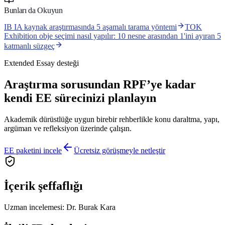
Bunları da Okuyun
IB IA kaynak araştırmasında 5 aşamalı tarama yöntemi
TOK
Exhibition obje seçimi nasıl yapılır: 10 nesne arasından 1'ini ayıran 5
katmanlı süzgeç
Extended Essay desteği
Araştırma sorusundan RPF’ye kadar
kendi EE sürecinizi planlayın
Akademik dürüstlüğe uygun birebir rehberlikle konu daraltma, yapı,
argüman ve refleksiyon üzerinde çalışın.
EE paketini incele
Ücretsiz görüşmeyle netleştir
İçerik şeffaflığı
Uzman incelemesi:
Dr. Burak Kara