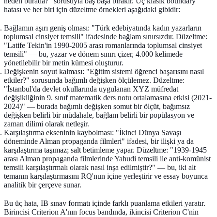
neden burada?" sorusuyla baş başa bırakır. Üç klasik boundary
hatası ve her biri için düzeltme örnekleri aşağıdaki gibidir:
Bağlamın aşırı geniş olması:
"Türk edebiyatında kadın yazarların
toplumsal cinsiyet temsili" ifadesinde bağlam sınırsızdır. Düzeltme:
"Latife Tekin'in 1990-2005 arası romanlarında toplumsal cinsiyet
temsili" — bu, yazar ve dönem sınırı çizer, 4.000 kelimede
yönetilebilir bir metin kümesi oluşturur.
Değişkenin soyut kalması:
"Eğitim sistemi öğrenci başarısını nasıl
etkiler?" sorusunda bağımlı değişken ölçülemez. Düzeltme:
"İstanbul'da devlet okullarında uygulanan XYZ müfredat
değişikliğinin 9. sınıf matematik ders notu ortalamasına etkisi (2021-
2024)" — burada bağımlı değişken somut bir ölçüt, bağımsız
değişken belirli bir müdahale, bağlam belirli bir popülasyon ve
zaman dilimi olarak netleşir.
Karşılaştırma ekseninin kaybolması:
"İkinci Dünya Savaşı
döneminde Alman propaganda filmleri" ifadesi, bir ilişki ya da
karşılaştırma taşımaz; salt betimleme yapar. Düzeltme: "1939-1945
arası Alman propaganda filmlerinde Yahudi temsili ile anti-komünist
temsili karşılaştırmalı olarak nasıl inşa edilmiştir?" — bu, iki alt
temanın karşılaştırmasını RQ'nun içine yerleştirir ve essay boyunca
analitik bir çerçeve sunar.
Bu üç hata, IB sınav formatı içinde farklı puanlama etkileri yaratır.
Birincisi Criterion A'nın focus bandında, ikincisi Criterion C'nin