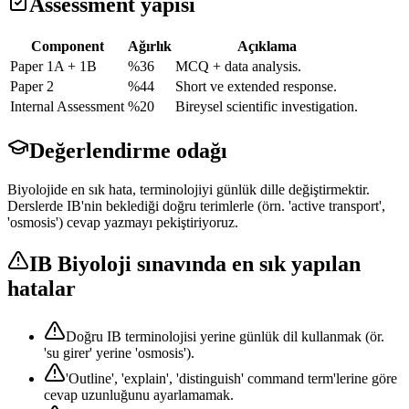
Assessment yapısı
Component
Ağırlık
Açıklama
Paper 1A + 1B
%36
MCQ + data analysis.
Paper 2
%44
Short ve extended response.
Internal Assessment
%20
Bireysel scientific investigation.
Değerlendirme odağı
Biyolojide en sık hata, terminolojiyi günlük dille değiştirmektir.
Derslerde IB'nin beklediği doğru terimlerle (örn. 'active transport',
'osmosis') cevap yazmayı pekiştiriyoruz.
IB Biyoloji
sınavında en sık yapılan
hatalar
Doğru IB terminolojisi yerine günlük dil kullanmak (ör.
'su girer' yerine 'osmosis').
'Outline', 'explain', 'distinguish' command term'lerine göre
cevap uzunluğunu ayarlamamak.