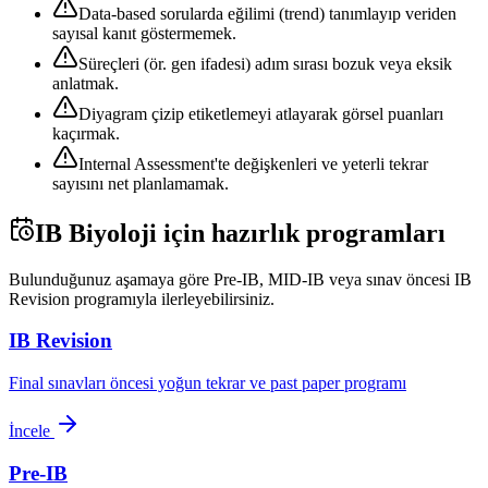
Data-based sorularda eğilimi (trend) tanımlayıp veriden
sayısal kanıt göstermemek.
Süreçleri (ör. gen ifadesi) adım sırası bozuk veya eksik
anlatmak.
Diyagram çizip etiketlemeyi atlayarak görsel puanları
kaçırmak.
Internal Assessment'te değişkenleri ve yeterli tekrar
sayısını net planlamamak.
IB Biyoloji
için hazırlık programları
Bulunduğunuz aşamaya göre Pre-IB, MID-IB veya sınav öncesi IB
Revision programıyla ilerleyebilirsiniz.
IB Revision
Final sınavları öncesi yoğun tekrar ve past paper programı
İncele
Pre-IB