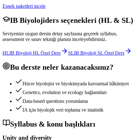
Esnek paketleri incele
IB Biyoloji
ders seçenekleri (HL & SL)
Seviyenize uygun dersin detay sayfasına geçerek syllabus,
assessment ve sınav tekniği planını inceleyebilirsiniz.
HL
IB Biyoloji HL Özel Ders
SL
IB Biyoloji SL Özel Ders
Bu derste neler kazanacaksınız?
Hücre biyolojisi ve biyokimyada kavramsal hâkimiyet
Genetics, evolution ve ecology bağlantıları
Data-based questions yorumlama
IA için biyolojik veri toplama ve istatistik
Syllabus & konu başlıkları
Unity and diversity