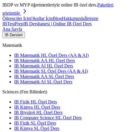
IBDP ve MYP öğretmenleriyle online IB özel ders.
Paketleri
görüntüle
Öğrenciler İçin
Okullar İçin
Blog
Hakkımızda
İletişim
IB
TestPrep
IB Dershanesi | Online IB Özel Ders
Ana Sayfa
IB Dersleri
Matematik
IB Matematik HL Özel Ders (AA & AI)
IB Matematik AA HL Özel Ders
IB Matematik AI HL Özel Ders
IB Matematik SL Özel Ders (AA & AI)
IB Matematik AA SL Özel Ders
IB Matematik AI SL Özel Ders
Sciences (Fen Bilimleri)
IB Fizik HL Özel Ders
IB Kimya HL Özel Ders
IB Biyoloji HL Özel Ders
IB Computer Science HL Özel Ders
IB Fizik SL Özel Ders
IB Kimya SL Özel Ders