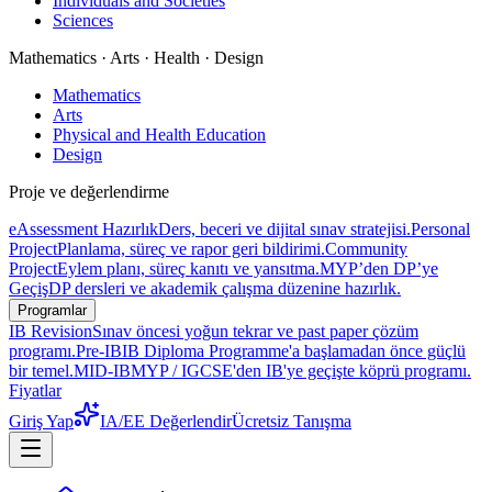
Individuals and Societies
Sciences
Mathematics · Arts · Health · Design
Mathematics
Arts
Physical and Health Education
Design
Proje ve değerlendirme
eAssessment Hazırlık
Ders, beceri ve dijital sınav stratejisi.
Personal
Project
Planlama, süreç ve rapor geri bildirimi.
Community
Project
Eylem planı, süreç kanıtı ve yansıtma.
MYP’den DP’ye
Geçiş
DP dersleri ve akademik çalışma düzenine hazırlık.
Programlar
IB Revision
Sınav öncesi yoğun tekrar ve past paper çözüm
programı.
Pre-IB
IB Diploma Programme'a başlamadan önce güçlü
bir temel.
MID-IB
MYP / IGCSE'den IB'ye geçişte köprü programı.
Fiyatlar
Giriş Yap
IA/EE Değerlendir
Ücretsiz Tanışma