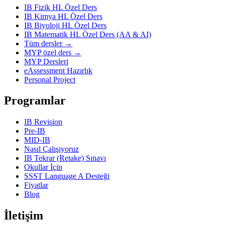
IB Fizik HL Özel Ders
IB Kimya HL Özel Ders
IB Biyoloji HL Özel Ders
IB Matematik HL Özel Ders (AA & AI)
Tüm dersler →
MYP özel ders →
MYP Dersleri
eAssessment Hazırlık
Personal Project
Programlar
IB Revision
Pre-IB
MID-IB
Nasıl Çalışıyoruz
IB Tekrar (Retake) Sınavı
Okullar İçin
SSST Language A Desteği
Fiyatlar
Blog
İletişim