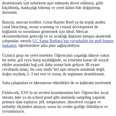
desteklemek için nehirlerin aşırı miktarda divert edilmesi, gölü
küçültmüş, balıkçılığı bitirmiş ve yerel iklimi bile değiştirmiş
durumda.
İkincisi, mercan resifleri. Great Barrier Reef ya da tropik atoller,
coral bleaching, ocean warming ve coastal development ile
bağlantılı su sorunlarını göstermek için ideal. Mercan
ekosistemlerinin geleceği ve su sıcaklığı ilişkisini tartışan akademik
çalışmalar, mesela
UC Santa Barbara’nın yayınladığı bir atoll futures
makalesi
, öğretmenlere arka plan sağlayabiliyor.
Üçüncü grup ise yerel örnekler. Öğrencinin yaşadığı ülkeye yakın
bir nehir, göl veya baraj seçildiğinde, su yönetimi kararı ile sosyal
etkiler arasındaki bağ çok daha somut hale geliyor. IB exam
cevabında amaç, bu case study’leri aşırı detayla anlatmak değil,
doğru seçilmiş 2–3 net veri ve sonuç ile argümanı desteklemek.
Saha çalışmaları ve laboratuvar etkinlikleri ile su kalitesini incelemek
Fieldwork, ESS’in en sevilen kısımlarından biri. Öğrenciler, local
stream, lake ya da school pond gibi alanlarda sampling yaparak
primary data topluyor. pH, temperature, dissolved oxygen ve
turbidity ölçümleri alınıyor, sonra bu veriler grafiğe dökülüyor ve
yorumlanıyor.