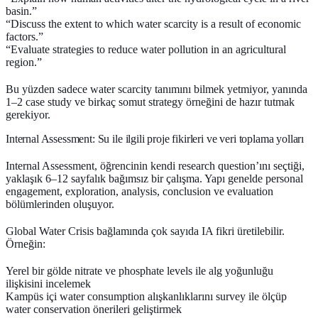
basin.”
“Discuss the extent to which water scarcity is a result of economic
factors.”
“Evaluate strategies to reduce water pollution in an agricultural
region.”
Bu yüzden sadece water scarcity tanımını bilmek yetmiyor, yanında
1–2 case study ve birkaç somut strategy örneğini de hazır tutmak
gerekiyor.
Internal Assessment: Su ile ilgili proje fikirleri ve veri toplama yolları
Internal Assessment, öğrencinin kendi research question’ını seçtiği,
yaklaşık 6–12 sayfalık bağımsız bir çalışma. Yapı genelde personal
engagement, exploration, analysis, conclusion ve evaluation
bölümlerinden oluşuyor.
Global Water Crisis bağlamında çok sayıda IA fikri üretilebilir.
Örneğin:
Yerel bir gölde nitrate ve phosphate levels ile alg yoğunluğu
ilişkisini incelemek
Kampüs içi water consumption alışkanlıklarını survey ile ölçüp
water conservation önerileri geliştirmek