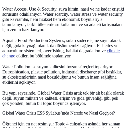
Water Access, Use & Security
, suya kimin, nasıl ve ne kadar eriştiği
sorusuna odaklanıyor. Water scarcity, water stress ve water security
gibi kavramlar, hem fiziksel hem ekonomik boyutlarıyla
tanımlanıyor; farklı ülkelerde su kullanımı ve su adaleti tartışmaları
için zemin hazırlanıyor.
Aquatic Food Production Systems
, suları sadece içme suyu olarak
değil, gıda kaynağı olarak da düşünmemizi sağlıyor. Fisheries ve
aquaculture sistemleri, overfishing, habitat degradation ve
climate
change
etkileri bu bölümde toplanıyor.
Water Pollution
ise suyun kalitesini bozan süreçleri toparlıyor.
Eutrophication, plastic pollution, industrial discharge gibi başlıklar,
su ekosistemlerinin nasıl bozulduğunu ve bunun insan sağlığına
etkilerini açıklıyor.
Bu yapı sayesinde, Global Water Crisis artık tek bir alt başlık olarak
değil, suyun miktarı ve kalitesi, erişim ve gıda güvenliği gibi pek
çok yönden, bütün bir topic boyunca işleniyor.
Global Water Crisis ESS Syllabus’ında Nerede ve Nasıl Geçiyor?
Öğrenci için en net resim şu: Topic 4 çalışırken aslında her zaman