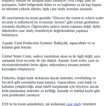
erişmesi, önemli bir tartışma alanı yaratıyor. Orta Doğu’daki su
paylaşımı, Sahel bölgesinde iklim ve su bağlantısı ya da kişi başına
su tüketimi yüksek ülkeler, tipik case study konuları arasında.
IB sınavlarında bu kısım genelde “Discuss the extent to which water
security is influenced by economic factors” gibi yorum gerektiren
sorularla ölçülüyor. Öğrenciden sadece tanım yapması değil, farklı
ülkelerden case study örnekleriyle değerlendirme yapması
bekleniyor.
Aquatic Food Production Systems: Balıkçılık, aquaculture ve su
krizinin gıda boyutu
Global Water Crisis, sadece musluktan akan su ile ilgili değil; aynı
zamanda food security ile sıkı ilişkili. Aquatic food webs, yani su
ekosistemlerindeki besin ağları, milyonlarca insanın protein
kaynağını oluşturuyor.
Fisheries, doğal balık stoklarına dayalı sistemler, overfishing ve
bycatch gibi sorunlarla karşı karşıya. Aquaculture, yani balık ve
kabuklu yetiştiriciliği, artan talebi karşılamak için büyüyor, ancak
kötü planlanmış sistemler su kirliliği, hastalık ve habitat kaybı gibi
yeni problemler yaratıyor.
ESS’te bu kısım anlatılırken, sık kullanılan
case study
örnekleri