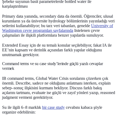
Şebeke suyunun basit parametrelerde bottled water ile
karşılaştırılması
Primary data yanında, secondary data da önemli. Öğrenciler, ulusal
kurumların ya da üniversite hydrology bölümlerinin yayınladığı veri
setlerini kullanabiliyor; bu tarz veri tabanları, genelde
University of
Washington çevre programları sayfalarında
listelenen çevre
çalışmaları ile ilişkili platformlara benzer yapılarda sunuluyor.
Extended Essay için de su temalı konular seçilebiliyor, fakat IA ile
EE’nin kapsam ve derinlik açısından farklı yapılar olduğunu
unutmamak gerekiyor.
Command terms ve su case study’lerinde güçlü yazılı cevaplar
vermek
IB command terms, Global Water Crisis sorularını çözerken çok
önemli.
Describe
, sadece ne olduğunu anlatmanı isterken,
explain
sebep–sonuç ilişkisini kurmanı bekliyor.
Discuss
farklı bakış
açılarını tartmanı,
evaluate
ise güçlü ve zayıf yönleri yazıp, reasoned
judgment vermeni gerektiriyor.
Su ile ilgili 6–8 marklık
bir case study
cevabını kabaca şöyle
organize edebilirsin: