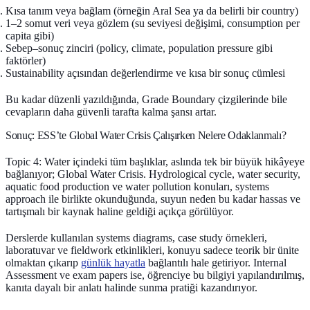
Kısa tanım veya bağlam (örneğin Aral Sea ya da belirli bir country)
1–2 somut veri veya gözlem (su seviyesi değişimi, consumption per
capita gibi)
Sebep–sonuç zinciri (policy, climate, population pressure gibi
faktörler)
Sustainability açısından değerlendirme ve kısa bir sonuç cümlesi
Bu kadar düzenli yazıldığında, Grade Boundary çizgilerinde bile
cevapların daha güvenli tarafta kalma şansı artar.
Sonuç: ESS’te Global Water Crisis Çalışırken Nelere Odaklanmalı?
Topic 4: Water içindeki tüm başlıklar, aslında tek bir büyük hikâyeye
bağlanıyor;
Global Water Crisis
. Hydrological cycle, water security,
aquatic food production ve water pollution konuları, systems
approach ile birlikte okunduğunda, suyun neden bu kadar hassas ve
tartışmalı bir kaynak haline geldiği açıkça görülüyor.
Derslerde kullanılan systems diagrams, case study örnekleri,
laboratuvar ve fieldwork etkinlikleri, konuyu sadece teorik bir ünite
olmaktan çıkarıp
günlük hayatla
bağlantılı hale getiriyor. Internal
Assessment ve exam papers ise, öğrenciye bu bilgiyi yapılandırılmış,
kanıta dayalı bir anlatı halinde sunma pratiği kazandırıyor.