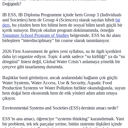
Değiştirdi?
IB ESS, IB Diploma Programme içinde hem Group 3 (Individuals
and Societies) hem de Group 4 (Sciences) olarak sayılan hibrit
bir
ders
, bu yüzden hem fen bilimi hem de sosyal bilim tarafı güçlü bir
içerik sunuyor. Birçok okulun program dokümanında, örneğin
Signature School Program of Studies
belgesinde, ESS bu iki alanı
birleştiren “interdisciplinary” bir course olarak tanımlanıyor.
2026 First Assessment ile gelen yeni syllabus, su ile ilgili içerikleri
daha iyi organize ediyor. Topic 4 artık sadece “su kirliliği” ya da “su
döngüsü” listesi değil, Global Water Crisis’i anlamaya yönelik bir
çerçeve gibi tasarlanmış durumda.
Başlıklar basit görünüyor, ancak aralarındaki bağlantı çok güçlü:
Water Systems, Water Access, Use & Security, Aquatic Food
Production Systems ve Water Pollution birlikte okunduğunda, suyun
hem doğal hem ekonomik hem de etik yönleri adım adım ortaya
çıkıyor.
Environmental Systems and Societies (ESS) dersinin amacı nedir?
ESS’in ana amacı, öğrenciye “systems thinking” kazandırmak. Yani
bir problemi, tek tek parçalar yerine, bütün sistemin ilişkileri içinde