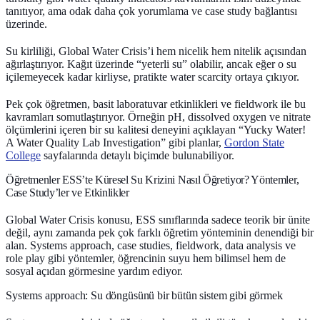
tanıtıyor, ama odak daha çok yorumlama ve case study bağlantısı
üzerinde.
Su kirliliği, Global Water Crisis’i hem nicelik hem nitelik açısından
ağırlaştırıyor. Kağıt üzerinde “yeterli su” olabilir, ancak eğer o su
içilemeyecek kadar kirliyse, pratikte water scarcity ortaya çıkıyor.
Pek çok öğretmen, basit laboratuvar etkinlikleri ve fieldwork ile bu
kavramları somutlaştırıyor. Örneğin pH, dissolved oxygen ve nitrate
ölçümlerini içeren bir su kalitesi deneyini açıklayan “Yucky Water!
A Water Quality Lab Investigation” gibi planlar,
Gordon State
College
sayfalarında detaylı biçimde bulunabiliyor.
Öğretmenler ESS’te Küresel Su Krizini Nasıl Öğretiyor? Yöntemler,
Case Study’ler ve Etkinlikler
Global Water Crisis konusu, ESS sınıflarında sadece teorik bir ünite
değil, aynı zamanda pek çok farklı öğretim yönteminin denendiği bir
alan. Systems approach, case studies, fieldwork, data analysis ve
role play gibi yöntemler, öğrencinin suyu hem bilimsel hem de
sosyal açıdan görmesine yardım ediyor.
Systems approach: Su döngüsünü bir bütün sistem gibi görmek