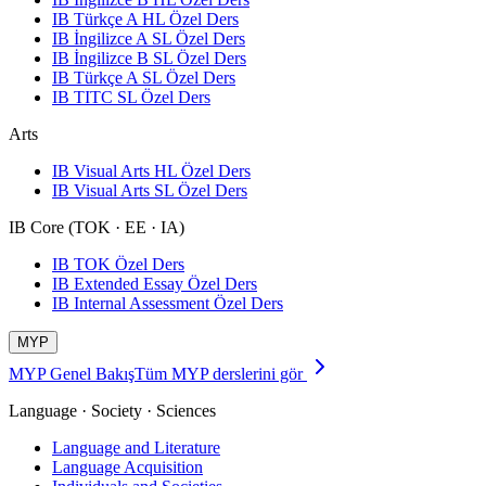
IB Türkçe A HL Özel Ders
IB İngilizce A SL Özel Ders
IB İngilizce B SL Özel Ders
IB Türkçe A SL Özel Ders
IB TITC SL Özel Ders
Arts
IB Visual Arts HL Özel Ders
IB Visual Arts SL Özel Ders
IB Core (TOK · EE · IA)
IB TOK Özel Ders
IB Extended Essay Özel Ders
IB Internal Assessment Özel Ders
MYP
MYP Genel Bakış
Tüm MYP derslerini gör
Language · Society · Sciences
Language and Literature
Language Acquisition