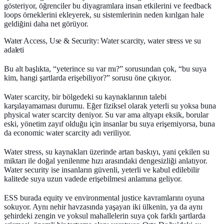
gösteriyor, öğrenciler bu diyagramlara insan etkilerini ve feedback
loops örneklerini ekleyerek, su sistemlerinin neden kırılgan hale
geldiğini daha net görüyor.
Water Access, Use & Security: Water scarcity, water stress ve su
adaleti
Bu alt başlıkta, “yeterince su var mı?” sorusundan çok, “bu suya
kim, hangi şartlarda erişebiliyor?” sorusu öne çıkıyor.
Water scarcity
, bir bölgedeki su kaynaklarının talebi
karşılayamaması durumu. Eğer fiziksel olarak yeterli su yoksa buna
physical water scarcity deniyor. Su var ama altyapı eksik, borular
eski, yönetim zayıf olduğu için insanlar bu suya erişemiyorsa, buna
da economic water scarcity adı veriliyor.
Water stress
, su kaynakları üzerinde artan baskıyı, yani çekilen su
miktarı ile doğal yenilenme hızı arasındaki dengesizliği anlatıyor.
Water security
ise insanların güvenli, yeterli ve kabul edilebilir
kalitede suya uzun vadede erişebilmesi anlamına geliyor.
ESS burada equity ve environmental justice kavramlarını oyuna
sokuyor. Aynı nehir havzasında yaşayan iki ülkenin, ya da aynı
şehirdeki zengin ve yoksul mahallelerin suya çok farklı şartlarda