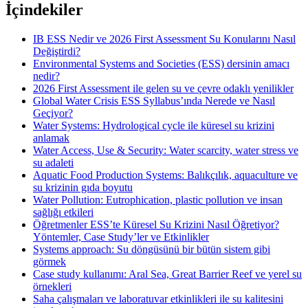
İçindekiler
IB ESS Nedir ve 2026 First Assessment Su Konularını Nasıl
Değiştirdi?
Environmental Systems and Societies (ESS) dersinin amacı
nedir?
2026 First Assessment ile gelen su ve çevre odaklı yenilikler
Global Water Crisis ESS Syllabus’ında Nerede ve Nasıl
Geçiyor?
Water Systems: Hydrological cycle ile küresel su krizini
anlamak
Water Access, Use & Security: Water scarcity, water stress ve
su adaleti
Aquatic Food Production Systems: Balıkçılık, aquaculture ve
su krizinin gıda boyutu
Water Pollution: Eutrophication, plastic pollution ve insan
sağlığı etkileri
Öğretmenler ESS’te Küresel Su Krizini Nasıl Öğretiyor?
Yöntemler, Case Study’ler ve Etkinlikler
Systems approach: Su döngüsünü bir bütün sistem gibi
görmek
Case study kullanımı: Aral Sea, Great Barrier Reef ve yerel su
örnekleri
Saha çalışmaları ve laboratuvar etkinlikleri ile su kalitesini