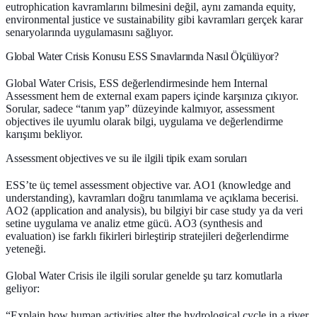
eutrophication kavramlarını bilmesini değil, aynı zamanda equity,
environmental justice ve sustainability gibi kavramları gerçek karar
senaryolarında uygulamasını sağlıyor.
Global Water Crisis Konusu ESS Sınavlarında Nasıl Ölçülüyor?
Global Water Crisis, ESS değerlendirmesinde hem Internal
Assessment hem de external exam papers içinde karşınıza çıkıyor.
Sorular, sadece “tanım yap” düzeyinde kalmıyor, assessment
objectives ile uyumlu olarak bilgi, uygulama ve değerlendirme
karışımı bekliyor.
Assessment objectives ve su ile ilgili tipik exam soruları
ESS’te üç temel assessment objective var.
AO1 (knowledge and
understanding)
, kavramları doğru tanımlama ve açıklama becerisi.
AO2 (application and analysis)
, bu bilgiyi bir case study ya da veri
setine uygulama ve analiz etme gücü.
AO3 (synthesis and
evaluation)
ise farklı fikirleri birleştirip stratejileri değerlendirme
yeteneği.
Global Water Crisis ile ilgili sorular genelde şu tarz komutlarla
geliyor:
“Explain how human activities alter the hydrological cycle in a river