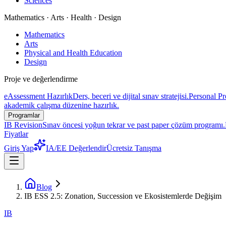
Sciences
Mathematics · Arts · Health · Design
Mathematics
Arts
Physical and Health Education
Design
Proje ve değerlendirme
eAssessment Hazırlık
Ders, beceri ve dijital sınav stratejisi.
Personal Pr
akademik çalışma düzenine hazırlık.
Programlar
IB Revision
Sınav öncesi yoğun tekrar ve past paper çözüm programı.
Fiyatlar
Giriş Yap
IA/EE Değerlendir
Ücretsiz Tanışma
Blog
IB ESS 2.5: Zonation, Succession ve Ekosistemlerde Değişim
IB