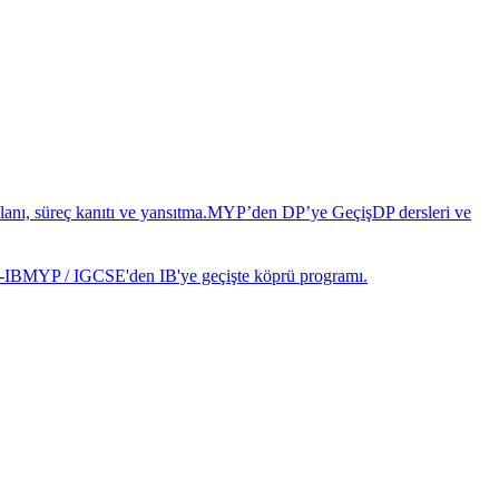
anı, süreç kanıtı ve yansıtma.
MYP’den DP’ye Geçiş
DP dersleri ve
-IB
MYP / IGCSE'den IB'ye geçişte köprü programı.