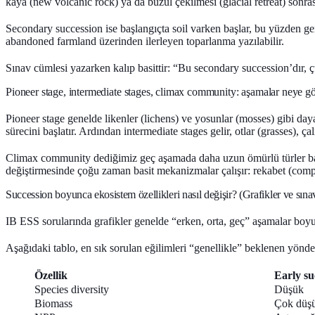
kaya (new volcanic rock) ya da buzul çekilmesi (glacial retreat) sonras
Secondary succession
ise başlangıçta
soil varken
başlar, bu yüzden gen
abandoned farmland üzerinden ilerleyen toparlanma yazılabilir.
Sınav cümlesi yazarken kalıp basittir: “Bu secondary succession’dır, 
Pioneer stage, intermediate stages, climax community: aşamalar neye gö
Pioneer stage
genelde likenler (lichens) ve yosunlar (mosses) gibi dayan
sürecini başlatır. Ardından
intermediate stages
gelir, otlar (grasses), ç
Climax community
dediğimiz geç aşamada daha uzun ömürlü türler ba
değiştirmesinde çoğu zaman basit mekanizmalar çalışır: rekabet (competit
Succession boyunca ekosistem özellikleri nasıl değişir? (Grafikler ve sınav
IB ESS sorularında grafikler genelde “erken, orta, geç” aşamalar boyun
Aşağıdaki tablo, en sık sorulan eğilimleri “genellikle” beklenen yönde
Özellik
Early su
Species diversity
Düşük
Biomass
Çok düş