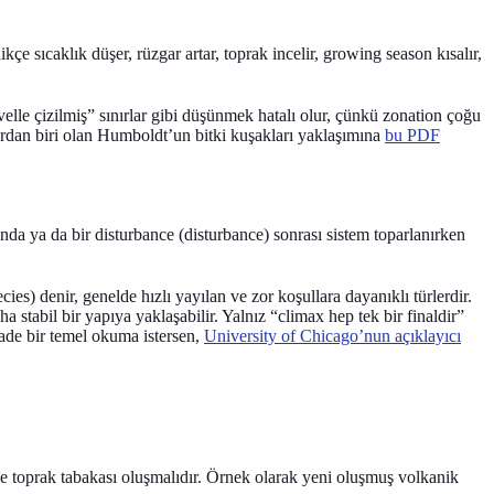
ikçe sıcaklık düşer, rüzgar artar, toprak incelir, growing season kısalır,
velle çizilmiş” sınırlar gibi düşünmek hatalı olur, çünkü zonation çoğu
klardan biri olan Humboldt’un bitki kuşakları yaklaşımına
bu PDF
ğında ya da bir
disturbance (disturbance)
sonrası sistem toparlanırken
ecies)
denir, genelde hızlı yayılan ve zor koşullara dayanıklı türlerdir.
a stabil bir yapıya yaklaşabilir. Yalnız “climax hep tek bir finaldir”
 sade bir temel okuma istersen,
University of Chicago’nun açıklayıcı
e toprak tabakası oluşmalıdır. Örnek olarak yeni oluşmuş volkanik