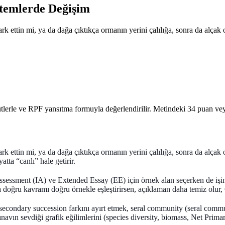
stemlerde Değişim
ark ettin mi, ya da dağa çıktıkça ormanın yerini çalılığa, sonra da alça
ütlerle ve RPF yansıtma formuyla değerlendirilir. Metindeki 34 puan v
ark ettin mi, ya da dağa çıktıkça ormanın yerini çalılığa, sonra da alçak
tta “canlı” hale getirir.
Assessment (IA)
ve
Extended Essay (EE)
için örnek alan seçerken de işin
 doğru kavramı doğru örnekle eşleştirirsen, açıklaman daha temiz olur, 
secondary succession
farkını ayırt etmek,
seral community (seral comm
navın sevdiği grafik eğilimlerini (species diversity, biomass,
Net Primar