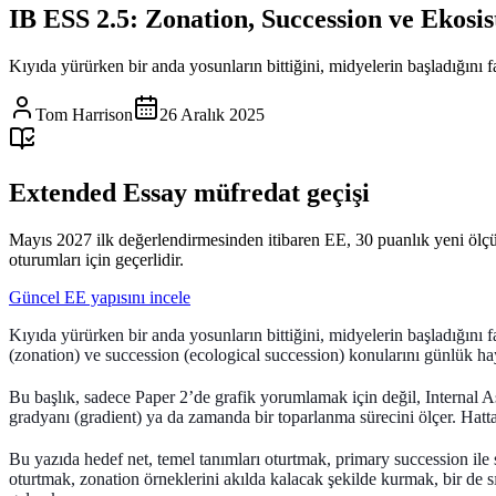
IB ESS 2.5: Zonation, Succession ve Ekosi
Kıyıda yürürken bir anda yosunların bittiğini, midyelerin başladığını f
Tom Harrison
26 Aralık 2025
Extended Essay müfredat geçişi
Mayıs 2027 ilk değerlendirmesinden itibaren EE, 30 puanlık yeni ölç
oturumları için geçerlidir.
Güncel EE yapısını incele
Kıyıda yürürken bir anda yosunların bittiğini, midyelerin başladığını f
(zonation)
ve
succession (ecological succession)
konularını günlük haya
Bu başlık, sadece Paper 2’de grafik yorumlamak için değil,
Internal 
gradyanı (gradient) ya da zamanda bir toparlanma sürecini ölçer. Hatta
Bu yazıda hedef net, temel tanımları oturtmak,
primary succession
ile
oturtmak, zonation örneklerini akılda kalacak şekilde kurmak, bir de sı