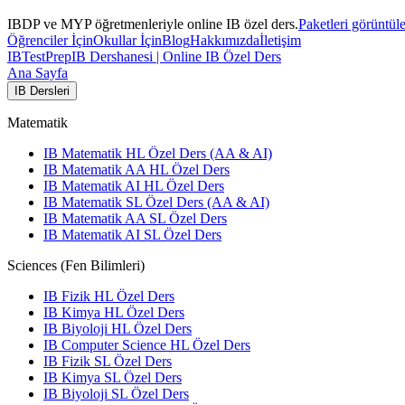
IBDP ve MYP öğretmenleriyle online IB özel ders.
Paketleri görüntül
Öğrenciler İçin
Okullar İçin
Blog
Hakkımızda
İletişim
IB
TestPrep
IB Dershanesi | Online IB Özel Ders
Ana Sayfa
IB Dersleri
Matematik
IB Matematik HL Özel Ders (AA & AI)
IB Matematik AA HL Özel Ders
IB Matematik AI HL Özel Ders
IB Matematik SL Özel Ders (AA & AI)
IB Matematik AA SL Özel Ders
IB Matematik AI SL Özel Ders
Sciences (Fen Bilimleri)
IB Fizik HL Özel Ders
IB Kimya HL Özel Ders
IB Biyoloji HL Özel Ders
IB Computer Science HL Özel Ders
IB Fizik SL Özel Ders
IB Kimya SL Özel Ders
IB Biyoloji SL Özel Ders