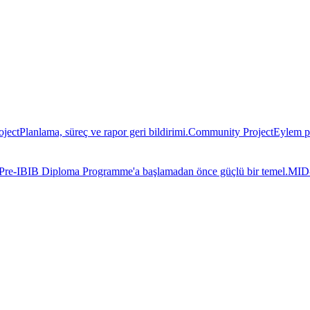
oject
Planlama, süreç ve rapor geri bildirimi.
Community Project
Eylem pl
Pre-IB
IB Diploma Programme'a başlamadan önce güçlü bir temel.
MID