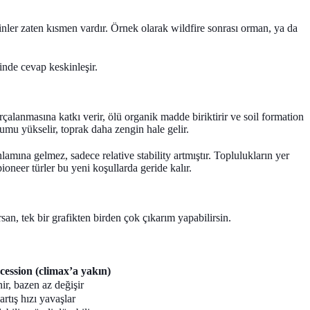
nler zaten kısmen vardır. Örnek olarak wildfire sonrası orman, ya da
inde cevap keskinleşir.
rçalanmasına katkı verir, ölü organik madde biriktirir ve soil formation
ulumu yükselir, toprak daha zengin hale gelir.
anlamına gelmez, sadece
relative stability
artmıştır. Toplulukların yer
ioneer türler bu yeni koşullarda geride kalır.
an, tek bir grafikten birden çok çıkarım yapabilirsin.
cession (climax’a yakın)
ir, bazen az değişir
rtış hızı yavaşlar