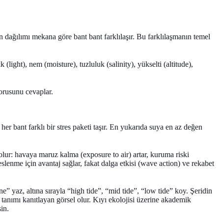
rın dağılımı mekana göre bant bant farklılaşır. Bu farklılaşmanın temel
(light), nem (moisture), tuzluluk (salinity), yükselti (altitude),
sorusunu cevaplar.
 her bant farklı bir stres paketi taşır. En yukarıda suya en az değen
 olur: havaya maruz kalma (exposure to air) artar, kuruma riski
eslenme için avantaj sağlar, fakat dalga etkisi (wave action) ve rekabet
one” yaz, altına sırayla “high tide”, “mid tide”, “low tide” koy. Şeridin
 tanımı kanıtlayan görsel olur. Kıyı ekolojisi üzerine akademik
in.