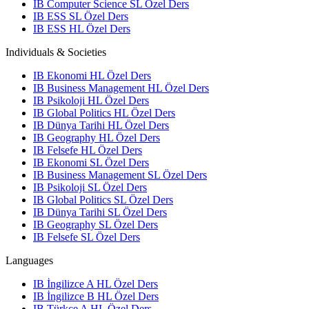
IB Computer Science SL Özel Ders
IB ESS SL Özel Ders
IB ESS HL Özel Ders
Individuals & Societies
IB Ekonomi HL Özel Ders
IB Business Management HL Özel Ders
IB Psikoloji HL Özel Ders
IB Global Politics HL Özel Ders
IB Dünya Tarihi HL Özel Ders
IB Geography HL Özel Ders
IB Felsefe HL Özel Ders
IB Ekonomi SL Özel Ders
IB Business Management SL Özel Ders
IB Psikoloji SL Özel Ders
IB Global Politics SL Özel Ders
IB Dünya Tarihi SL Özel Ders
IB Geography SL Özel Ders
IB Felsefe SL Özel Ders
Languages
IB İngilizce A HL Özel Ders
IB İngilizce B HL Özel Ders
IB Türkçe A HL Özel Ders