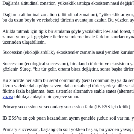
Dağlarda altitudinal zonation, yükseklik arttıkça ekosistem nasıl değişir
Dağlarda
altitudinal zonation (altitudinal zonation)
, “yükseklik artıyor
bu da uzun boylu ve rekabetçi türlerin avantajını azaltır. Bu yüzden ay
Akılda tutmak için tipik bir sıralama şöyle yazılabilir:
lowland forest
,
zaman yumuşak geçişlerle ilerler ve microclimate farkları sınırları oy
üzerinden ulaşabilirsin.
Succession (ekolojik ardıllık), ekosistemler zamanla nasıl yeniden kurulur
Succession (ecological succession)
, bir alanda türlerin ve ekosistem y
gözlenir. Süreç, “bir tür gelir, ortamı biraz değiştirir, sonra başka türl
Bu zincirde her adım bir
seral community (seral community)
ya da
ser
Uzun vadede daha gölge seven, daha rekabetçi türler yerleşebilir ve 
fikrine fazla bağlanma, bazı sistemler
alternative stable states (alternat
yazısı
oldukça anlaşılır bir çerçeve sunar.
Primary succession ve secondary succession farkı (IB ESS için kritik)
IB ESS’te en çok puan kazandıran ayrım genelde şudur:
soil var mı,
Primary succession
, başlangıçta
soil yokken
başlar, bu yüzden yavaş i