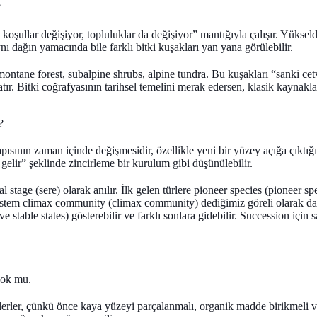
?
, koşullar değişiyor, topluluklar da değişiyor” mantığıyla çalışır. Yükseld
nı dağın yamacında bile farklı bitki kuşakları yan yana görülebilir.
montane forest
,
subalpine shrubs
,
alpine tundra
. Bu kuşakları “sanki cet
natır. Bitki coğrafyasının tarihsel temelini merak edersen, klasik kayna
?
apısının zaman içinde değişmesidir, özellikle yeni bir yüzey açığa çıktı
er gelir” şeklinde zincirleme bir kurulum gibi düşünülebilir.
al stage (sere)
olarak anılır. İlk gelen türlere
pioneer species (pioneer sp
sistem
climax community (climax community)
dediğimiz göreli olarak dah
ive stable states)
gösterebilir ve farklı sonlara gidebilir. Succession için
 yok mu
.
lerler, çünkü önce kaya yüzeyi parçalanmalı, organik madde birikmeli v