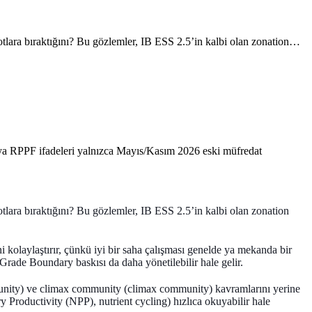
k otlara bıraktığını? Bu gözlemler, IB ESS 2.5’in kalbi olan zonation…
eya RPPF ifadeleri yalnızca Mayıs/Kasım 2026 eski müfredat
 otlara bıraktığını? Bu gözlemler, IB ESS 2.5’in kalbi olan
zonation
i kolaylaştırır, çünkü iyi bir saha çalışması genelde ya mekanda bir
Grade Boundary baskısı da daha yönetilebilir hale gelir.
unity)
ve
climax community (climax community)
kavramlarını yerine
y Productivity (NPP)
, nutrient cycling) hızlıca okuyabilir hale