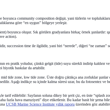
ce boyunca community composition değişir
, yani türlerin ve toplulukla
ralıklarına göre “en uygun” bölgeye yerleşir.
ient)
boyunca oluşur. Sık görülen gradyanlara birkaç örnek şunlardır: ışık 
ave action).
dir, succession time ile ilgilidir
, yani biri “nerede”, diğeri “ne zaman” 
ın en pratik yoludur, çünkü gelgit (tide) suyu sürekli indirip kaldırır ve
i biyotik baskılar da artabilir.
,
mid tide zone
,
low tide zone
. Üste doğru çıktıkça ana zorluklar şunlar
sedilir. Aşağı indikçe su içinde kalma süresi uzar, bu da fotosentez ve b
le tarif edilebilir: Sayfanın soluna dikey bir şerit çiz, en üste “splash z
aha fazla hava maruziyeti” diye etiketlenir. Bu kadar basit bir şema bile
runa
UCSB Marine Science Institute yıllık raporu
üzerinden göz atabilirs