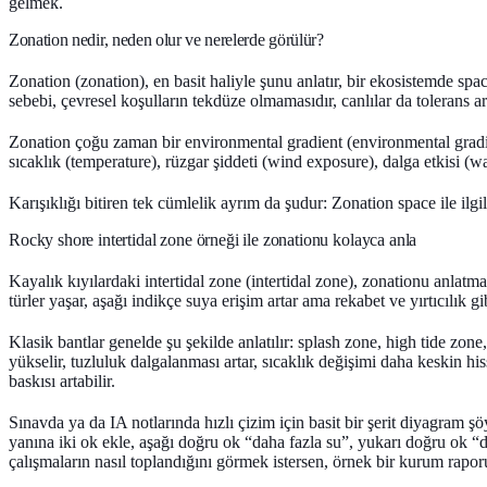
gelmek.
Zonation nedir, neden olur ve nerelerde görülür?
Zonation (zonation)
, en basit haliyle şunu anlatır, bir ekosistemde
spa
sebebi, çevresel koşulların tekdüze olmamasıdır, canlılar da tolerans a
Zonation çoğu zaman bir
environmental gradient (environmental grad
sıcaklık (temperature), rüzgar şiddeti (wind exposure), dalga etkisi (w
Karışıklığı bitiren tek cümlelik ayrım da şudur:
Zonation space ile ilgili
Rocky shore intertidal zone örneği ile zonationu kolayca anla
Kayalık kıyılardaki
intertidal zone (intertidal zone)
, zonationu anlatman
türler yaşar, aşağı indikçe suya erişim artar ama rekabet ve yırtıcılık gib
Klasik bantlar genelde şu şekilde anlatılır:
splash zone
,
high tide zone
yükselir, tuzluluk dalgalanması artar, sıcaklık değişimi daha keskin his
baskısı artabilir.
Sınavda ya da IA notlarında hızlı çizim için basit bir şerit diyagram şöy
yanına iki ok ekle, aşağı doğru ok “daha fazla su”, yukarı doğru ok “d
çalışmaların nasıl toplandığını görmek istersen, örnek bir kurum rapo