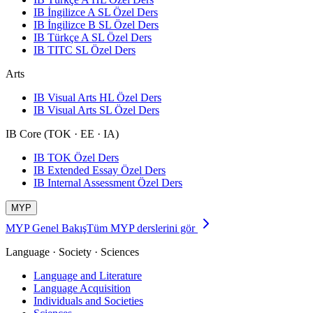
IB İngilizce A SL Özel Ders
IB İngilizce B SL Özel Ders
IB Türkçe A SL Özel Ders
IB TITC SL Özel Ders
Arts
IB Visual Arts HL Özel Ders
IB Visual Arts SL Özel Ders
IB Core (TOK · EE · IA)
IB TOK Özel Ders
IB Extended Essay Özel Ders
IB Internal Assessment Özel Ders
MYP
MYP Genel Bakış
Tüm MYP derslerini gör
Language · Society · Sciences
Language and Literature
Language Acquisition
Individuals and Societies