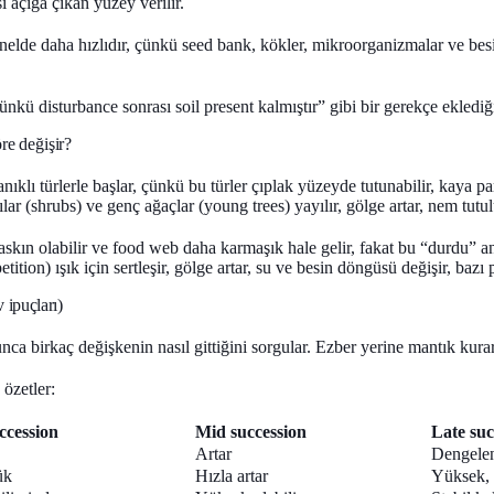
ı açığa çıkan yüzey verilir.
elde daha hızlıdır, çünkü seed bank, kökler, mikroorganizmalar ve besi
çünkü disturbance sonrası
soil present
kalmıştır” gibi bir gerekçe eklediğ
re değişir?
ıklı türlerle başlar, çünkü bu türler çıplak yüzeyde tutunabilir, kaya pa
alılar (shrubs) ve genç ağaçlar (young trees) yayılır, gölge artar, nem tut
skın olabilir ve food web daha karmaşık hale gelir, fakat bu “durdu” 
ion) ışık için sertleşir, gölge artar, su ve besin döngüsü değişir, bazı p
 ipuçları)
ca birkaç değişkenin nasıl gittiğini sorgular. Ezber yerine mantık kurars
 özetler:
ccession
Mid succession
Late suc
Artar
Dengelen
ük
Hızla artar
Yüksek, a