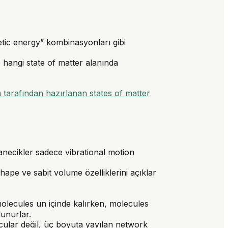
netic energy” kombinasyonları gibi
e hangi state of matter alanında
 tarafından hazırlanan states of matter
 tanecikler sadece vibrational motion
ape ve sabit volume özelliklerini açıklar
 molecules un içinde kalırken, molecules
lunurlar.
cular değil, üç boyuta yayılan network