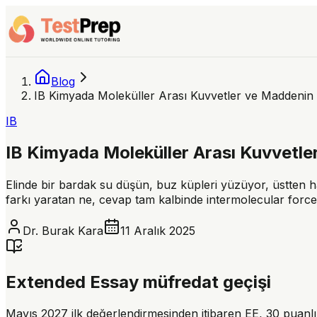
Blog
IB Kimyada Moleküller Arası Kuvvetler ve Maddenin 
IB
IB Kimyada Moleküller Arası Kuvvetle
Elinde bir bardak su düşün, buz küpleri yüzüyor, üstten hafi
farkı yaratan ne, cevap tam kalbinde intermolecular forc
Dr. Burak Kara
11 Aralık 2025
Extended Essay müfredat geçişi
Mayıs 2027 ilk değerlendirmesinden itibaren EE, 30 puanlı