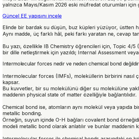
yalnızca Mayıs/Kasım 2026 eski müfredat oturumları için ge
Güncel EE yapısını incele
Elinde bir bardak su düşün, buz küpleri yüzüyor, üstten hafi
Aynı madde, üç farklı hâl, peki farkı yaratan ne, cevap t
Bu yazı, özellikle IB Chemistry öğrencileri için, Topic 4/
bir dille netleştirmek için yazıldı; Internal Assessment 
Intermolecular forces nedir ve neden chemical bond değildi
Intermolecular forces (IMFs), moleküllerin birbirini nasıl çe
kapsar.
Bu kuvvetler, bir su molekülünü diğer su molekülüne yaklaşt
maddenin physical state of matter özelliğiyle bağlantılıdır.
Chemical bond ise, atomların aynı molekül veya yapıda birb
metallic bonding.
Örneğin, suyun içinde O-H bağları covalent bond örneğidir,
modeli metallic bond olarak anlatılır ve bunlar maddenin kim
Intermolecular forces ile chemical bonds arasındaki en kriti