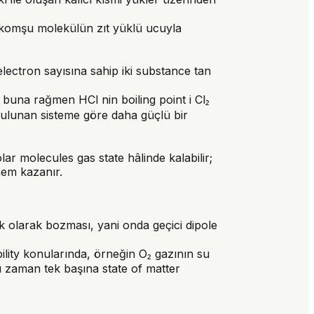
ve komşu molekülün zıt yüklü ucuyla
ectron sayısına sahip iki substance tan
, buna rağmen HCl nin boiling point i Cl₂
bulunan sisteme göre daha güçlü bir
r molecules gas state hâlinde kalabilir;
nem kazanır.
k olarak bozması, yani onda geçici dipole
lity konularında, örneğin O₂ gazının su
u zaman tek başına state of matter