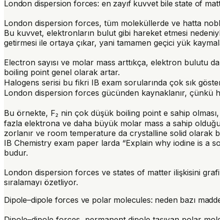
London dispersion forces: en zayıf kuvvet bile state of matter
London dispersion forces, tüm moleküllerde ve hatta nobl
Bu kuvvet, elektronların bulut gibi hareket etmesi nedeniy
getirmesi ile ortaya çıkar, yani tamamen geçici yük kaymal
Electron sayısı ve molar mass arttıkça, elektron bulutu d
boiling point genel olarak artar.
Halogens serisi bu fikri IB exam sorularında çok sık gösterir
London dispersion forces gücünden kaynaklanır, çünkü he
Bu örnekte, F₂ nin çok düşük boiling point e sahip olması, 
fazla elektrona ve daha büyük molar mass a sahip olduğu 
zorlanır ve room temperature da crystalline solid olarak 
IB Chemistry exam paper larda “Explain why iodine is a so
budur.
London dispersion forces ve states of matter ilişkisini gra
sıralamayı özetliyor.
Dipole–dipole forces ve polar molecules: neden bazı maddel
Dipole–dipole forces, permanent dipole taşıyan polar molec