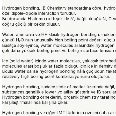
Hydrogen bonding, IB Chemistry standardına göre, hydrog
özel dipole–dipole interaction türüdür.
Bu durumda H atomu ciddi şekilde δ⁺, bağlı olduğu N, O v
doğru güçlü bir çekim oluşur.
Water, ammonia ve HF klasik hydrogen bonding örnekleridir
çünkü H₂O nun unusually high boiling point değeri, güçlü
Basitçe söyleyince, water molecules arasındaki hydrogen 
çok daha yüksek boiling point ve belirgin surface tension d
Ice (solid water) içinde water molecules, yaklaşık tetrahed
molecules arası boşluklar fazla olduğu için ice in densit
Liquid water da ise hydrogen bonding hâlâ güçlüdür, fakat
relatively high boiling point kombinasyonunu oluşturur.
Hydrogen bonding, sadece state of matter üzerinde değil, m
substances genellikle lower volatility gösterir ve IB sorul
Hydrogen bonding örneklerini, organik chemistry tarafınd
karşılaştırmalarında karşına çıkar.
Hydrogen bonding ve diğer IMF türlerinin özetini daha aka