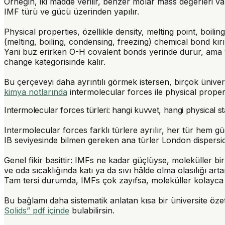
Örneğin, iki madde verilir, benzer molar mass değerleri v
IMF türü ve gücü üzerinden yapılır.
Physical properties, özellikle density, melting point, boiling
(melting, boiling, condensing, freezing) chemical bond kır
Yani buz erirken O-H covalent bonds yerinde durur, ama
change kategorisinde kalır.
Bu çerçeveyi daha ayrıntılı görmek istersen, birçok ünive
kimya notlarında
intermolecular forces ile physical propertie
Intermolecular forces türleri: hangi kuvvet, hangi physical s
Intermolecular forces farklı türlere ayrılır, her tür hem 
IB seviyesinde bilmen gereken ana türler London dispersio
Genel fikir basittir:
IMFs ne kadar güçlüyse, moleküller bir
ve oda sıcaklığında katı ya da sıvı hâlde olma olasılığı arta
Tam tersi durumda, IMFs çok zayıfsa, moleküller kolayca 
Bu bağlamı daha sistematik anlatan kısa bir üniversite özet
Solids” pdf içinde
bulabilirsin.