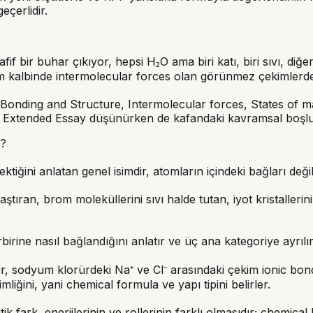
çerlidir.
f bir buhar çıkıyor, hepsi H₂O ama biri katı, biri sıvı, diğer
am kalbinde
intermolecular forces
olan görünmez çekimlerde 
5 (Bonding and Structure, Intermolecular forces, States of m
veya Extended Essay düşünürken de kafandaki kavramsal boşlu
r?
ktiğini anlatan genel isimdir, atomların içindeki bağları deği
ıran, brom moleküllerini sıvı halde tutan, iyot kristallerin
irine nasıl bağlandığını anlatır ve üç ana kategoriye ayrılı
 sodyum klorürdeki Na⁺ ve Cl⁻ arasındaki çekim ionic bond, 
liğini, yani chemical formula ve yapı tipini belirler.
k fark, enerjilerinin ve rollerinin farklı olmasıdır; chemica