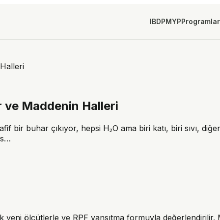
IBDP
MYP
Programlar
Halleri
r ve Maddenin Halleri
f bir buhar çıkıyor, hepsi H₂O ama biri katı, biri sıvı, diğer
es…
k yeni ölçütlerle ve RPF yansıtma formuyla değerlendirilir.