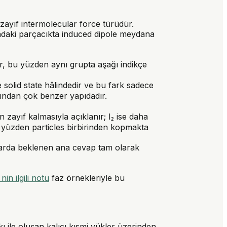
zayıf intermolecular force türüdür.
nındaki parçacıkta induced dipole meydana
r, bu yüzden aynı grupta aşağı indikçe
se solid state hâlindedir ve bu fark sadece
ından çok benzer yapıdadır.
 zayıf kalmasıyla açıklanır; I₂ ise daha
 yüzden particles birbirinden kopmakta
ularda beklenen ana cevap tam olarak
in ilgili notu
faz örnekleriyle bu
 ile oluşan kalıcı kısmi yükler üzerinden