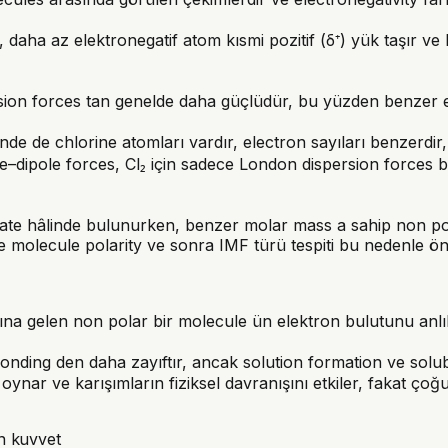
, daha az elektronegatif atom kısmi pozitif (δ⁺) yük taşır 
ion forces tan genelde daha güçlüdür, bu yüzden benzer el
inde de chlorine atomları vardır, electron sayıları benzerdir
e–dipole forces, Cl₂ için sadece London dispersion forces 
tate hâlinde bulunurken, benzer molar mass a sahip non pola
e molecule polarity ve sonra IMF türü tespiti bu nedenle ö
ına gelen non polar bir molecule ün elektron bulutunu anlı
ding den daha zayıftır, ancak solution formation ve solubi
nar ve karışımların fiziksel davranışını etkiler, fakat çoğ
n kuvvet