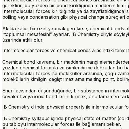
gerektirir, bu yüzden bir bond kırıldığında maddenin kimliğ
Intermolecular forces kırıldığında ya da zayıflatıldığında i
boiling veya condensation gibi physical change süreçleri o
Akılda kalıcı bir özet yapmak gerekirse,
chemical bonds ato
“toplumsal mesafesini” ayarlar
; IB Chemistry diliyle söyle
üzerinde etkili olur.
Intermolecular forces ve chemical bonds arasındaki temel 
Chemical bond kavramı, bir maddenin hangi elementlerden 
yüzden chemical formula ve isimlendirme doğrudan bu bağ 
Intermolecular forces ise moleküller arasında, çoğu zama
moleküllerin kimliğini değiştirmez ama melting point, boiling 
Enerji açısından düşündüğünde, bir substance ın intermole
covalent veya ionic bond larını kırmak, onu tamamen farkl
IB Chemistry dilinde: physical property ile intermolecular forc
IB Chemistry syllabus içinde physical state of matter (solid
bu tabloyu intermolecular forces ile bağlamanı bekler.