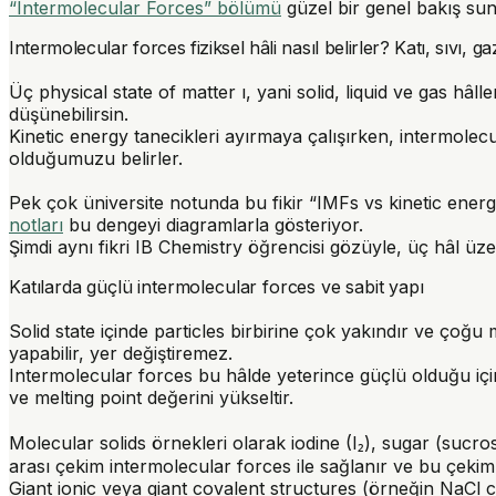
“Intermolecular Forces” bölümü
güzel bir genel bakış su
Intermolecular forces fiziksel hâli nasıl belirler? Katı, sıvı, 
Üç physical state of matter ı, yani solid, liquid ve gas hâl
düşünebilirsin.
Kinetic energy tanecikleri ayırmaya çalışırken, intermolec
olduğumuzu belirler.
Pek çok üniversite notunda bu fikir “IMFs vs kinetic energy
notları
bu dengeyi diagramlarla gösteriyor.
Şimdi aynı fikri IB Chemistry öğrencisi gözüyle, üç hâl üz
Katılarda güçlü intermolecular forces ve sabit yapı
Solid state içinde particles birbirine çok yakındır ve çoğu 
yapabilir, yer değiştiremez.
Intermolecular forces bu hâlde yeterince güçlü olduğu içi
ve melting point değerini yükseltir.
Molecular solids örnekleri olarak iodine (I₂), sugar (sucr
arası çekim intermolecular forces ile sağlanır ve bu çekiml
Giant ionic veya giant covalent structures (örneğin NaCl 