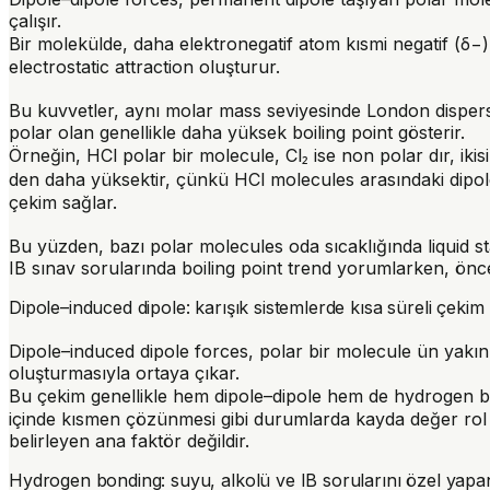
çalışır.
Bir molekülde, daha elektronegatif atom kısmi negatif (δ−)
electrostatic attraction oluşturur.
Bu kuvvetler, aynı molar mass seviyesinde London dispers
polar olan genellikle daha yüksek boiling point gösterir.
Örneğin, HCl polar bir molecule, Cl₂ ise non polar dır, ikis
den daha yüksektir, çünkü HCl molecules arasındaki dipol
çekim sağlar.
Bu yüzden, bazı polar molecules oda sıcaklığında liquid s
IB sınav sorularında boiling point trend yorumlarken, önc
Dipole–induced dipole: karışık sistemlerde kısa süreli çekim
Dipole–induced dipole forces, polar bir molecule ün yakın
oluşturmasıyla ortaya çıkar.
Bu çekim genellikle hem dipole–dipole hem de hydrogen bon
içinde kısmen çözünmesi gibi durumlarda kayda değer rol oy
belirleyen ana faktör değildir.
Hydrogen bonding: suyu, alkolü ve IB sorularını özel yapa