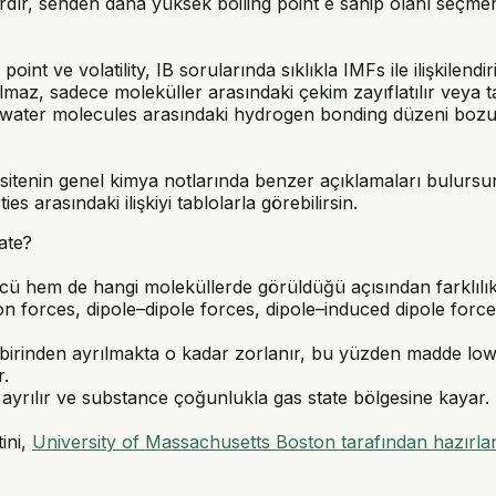
ardır, senden daha yüksek boiling point e sahip olanı seçm
 point ve volatility, IB sorularında sıklıkla IMFs ile ilişkilen
ılmaz, sadece moleküller arasındaki çekim zayıflatılır veya 
 water molecules arasındaki hydrogen bonding düzeni bozu
rsitenin genel kimya notlarında benzer açıklamaları bulurs
s arasındaki ilişkiyi tablolarla görebilirsin.
tate?
gücü hem de hangi moleküllerde görüldüğü açısından farklılık
n forces, dipole–dipole forces, dipole–induced dipole forc
birinden ayrılmakta o kadar zorlanır
, bu yüzden madde lower 
r.
ayrılır ve substance çoğunlukla gas state bölgesine kayar.
ini,
University of Massachusetts Boston tarafından hazırla