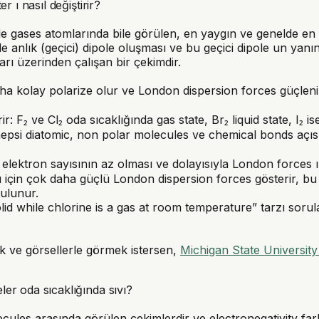
 ı nasıl değiştirir?
e gases atomlarında bile görülen, en yaygın ve genelde en 
le anlık (geçici) dipole oluşması ve bu geçici dipole un ya
arı üzerinden çalışan bir çekimdir.
aha kolay polarize olur ve London dispersion forces güçleni
: F₂ ve Cl₂ oda sıcaklığında gas state, Br₂ liquid state, I₂ i
psi diatomic, non polar molecules ve chemical bonds açıs
elektron sayısının az olması ve dolayısıyla London forces ın
için çok daha güçlü London dispersion forces gösterir, bu
bulunur.
lid while chlorine is a gas at room temperature” tarzı sor
fik ve görsellerle görmek istersen,
Michigan State University n
er oda sıcaklığında sıvı?
ules arasında görülen çekimlerdir ve electronegativity farkı