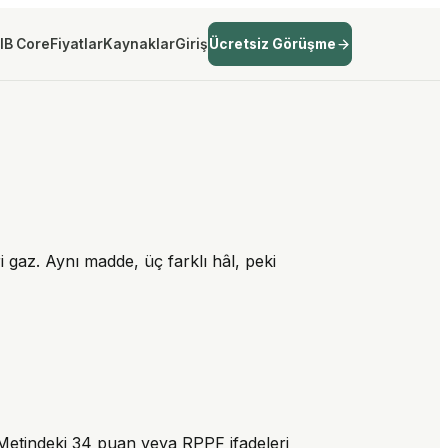
IB Core
Fiyatlar
Kaynaklar
Giriş
Ücretsiz Görüşme
i gaz. Aynı madde, üç farklı hâl, peki
 Metindeki 34 puan veya RPPF ifadeleri