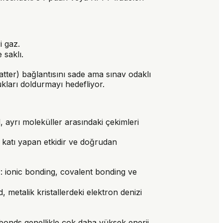
i gaz.
saklı.
atter) bağlantısını sade ama sınav odaklı
kları doldurmayı hedefliyor.
l, ayrı moleküller arasındaki çekimleri
i katı yapan etkidir ve doğrudan
r: ionic bonding, covalent bonding ve
metalik kristallerdeki elektron denizi
l bonds genellikle çok daha yüksek enerji