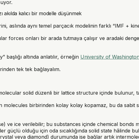
nuyor.
gazı akılda kalıcı bir modelle düşünmek
lerini, aslında aynı temel parçacık modelinin farklı “IMF + ki
ular forces onları bir arada tutmaya çalışır ve aradaki deng
” başlığı altında anlatılır, örneğin
University of Washington
erinden tek tek bağlayalım.
molecular solid düzenli bir lattice structure içinde bulunur,
n molecules birbirinden kolay kolay kopamaz, bu da sabit sh
ose) ve ice verilebilir; bu substances içinde chemical bonds
er güçlü olduğu için oda sıcaklığında solid state hâlinde bu
crystal veya diamond) durumunda ise bağlar artık intermole