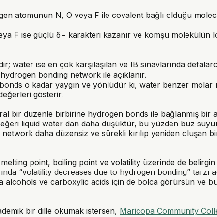
en atomunun N, O veya F ile covalent bağlı olduğu molecu
eya F ise güçlü δ− karakteri kazanır ve komşu molekülün l
; water ise en çok karşılaşılan ve IB sınavlarında defalar
 hydrogen bonding network ile açıklanır.
bonds o kadar yaygın ve yönlüdür ki, water benzer molar m
eğerleri gösterir.
ral bir düzenle birbirine hydrogen bonds ile bağlanmış bir a
y değeri liquid water dan daha düşüktür, bu yüzden buz suyu
 network daha düzensiz ve sürekli kırılıp yeniden oluşan b
elting point, boiling point ve volatility üzerinde de belirgi
arında “volatility decreases due to hydrogen bonding” tarzı a
a alcohols ve carboxylic acids için de bolca görürsün ve b
demik bir dille okumak istersen,
Maricopa Community Colleg