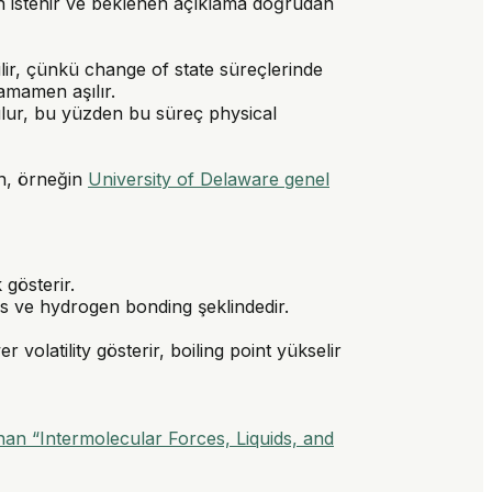
en istenir ve beklenen açıklama doğrudan
dirilir, çünkü change of state süreçlerinde
tamamen aşılır.
lur, bu yüzden bu süreç physical
un, örneğin
University of Delaware genel
 gösterir.
es ve hydrogen bonding şeklindedir.
volatility gösterir, boiling point yükselir
nan “Intermolecular Forces, Liquids, and