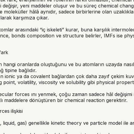
i değişir, yeni maddeler oluşur ve bu süreç chemical change 
se moleküller hâlâ aynıdır, sadece birbirlerine olan uzaklıkla
larak karşımıza çıkar.
mlar arasındaki “iç iskeleti” kurar
, buna karşılık
intermolec
yince, bonds composition ve structure belirler, IMFs ise phy
fark
hangi oranlarda oluştuğunu ve bu atomların uzayda nasıl di
tipine bağlıdır.
n ionic ya da covalent bağlardan çok daha zayıf çekim kuvv
point, volatility, viscosity ve solubility gibi physical proper
cular forces ını yenmek, çoğu zaman sadece hâl değişimi içi
ı maddelere dönüştüren bir chemical reaction gerektirir.
es ilişkisi
, liquid, gas) genellikle kinetic theory ve particle model il