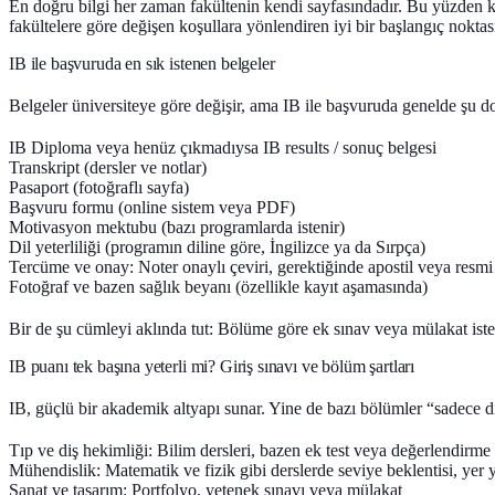
En doğru bilgi her zaman fakültenin kendi sayfasındadır. Bu yüzden k
fakültelere göre değişen koşullara yönlendiren iyi bir başlangıç noktas
IB ile başvuruda en sık istenen belgeler
Belgeler üniversiteye göre değişir, ama IB ile başvuruda genelde şu dos
IB Diploma
veya henüz çıkmadıysa
IB results / sonuç belgesi
Transkript
(dersler ve notlar)
Pasaport
(fotoğraflı sayfa)
Başvuru formu
(online sistem veya PDF)
Motivasyon mektubu
(bazı programlarda istenir)
Dil yeterliliği
(programın diline göre, İngilizce ya da Sırpça)
Tercüme ve onay
: Noter onaylı çeviri, gerektiğinde apostil veya resm
Fotoğraf
ve bazen sağlık beyanı (özellikle kayıt aşamasında)
Bir de şu cümleyi aklında tut:
Bölüme göre ek sınav veya mülakat isten
IB puanı tek başına yeterli mi? Giriş sınavı ve bölüm şartları
IB, güçlü bir akademik altyapı sunar. Yine de bazı bölümler “sadece d
Tıp ve diş hekimliği
: Bilim dersleri, bazen ek test veya değerlendirme
Mühendislik
: Matematik ve fizik gibi derslerde seviye beklentisi, yer 
Sanat ve tasarım
: Portfolyo, yetenek sınavı veya mülakat