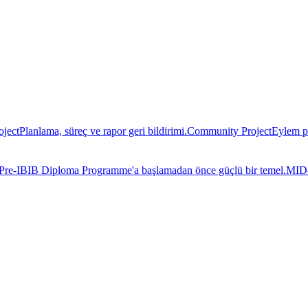
oject
Planlama, süreç ve rapor geri bildirimi.
Community Project
Eylem pl
Pre-IB
IB Diploma Programme'a başlamadan önce güçlü bir temel.
MID