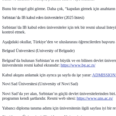
Bunu bir engel gibi görme. Daha çok, “kapıdan girmek için anahtarın 
Sırbistan’da IB kabul eden üniversiteler (2025 listesi)
Sırbistan’da IB kabul eden üniversiteler için tek bir resmi ulusal li
kontrol etmek.
Aşağıdaki okullar, Türkiye’den ve uluslararası öğrencilerden başvuru a
Belgrad Üniversitesi (University of Belgrade)
Belgrad’da bulunan
Sırbistan’ın en büyük ve en bilinen devlet ünivers
üniversitenin resmi kabul ekranıdır:
https://www.bg.ac.rs/
Kabul akışını anlamak için ayrıca şu sayfa da işe yarar:
ADMISSIONS –
Novi Sad Üniversitesi (University of Novi Sad)
Novi Sad’da yer alan, Sırbistan’ın güçlü devlet üniversitelerinden biri.
programın kendi şartlarıdır. Resmi web sitesi:
https://www.uns.ac.rs/
Yabancı diploma tanıma adımı için üniversitenin ilgili sayfası iyi bir re