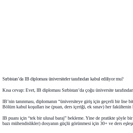
Sırbistan’da IB diploması üniversiteler tarafından kabul ediliyor mu?
Kısa cevap: Evet,
IB diploması Sırbistan’da çoğu üniversite tarafından 
IB’nin tanınması
, diplomanın “üniversiteye giriş için geçerli bir lise b
Bölüm kabul koşulları
ise (puan, ders içeriği, ek sınav) her fakültenin 
IB puanı için “tek bir ulusal baraj” bekleme. Yine de pratikte şöyle bi
bazı mühendislikler) dosyanın güçlü görünmesi için
30+
ve ders eşleşm