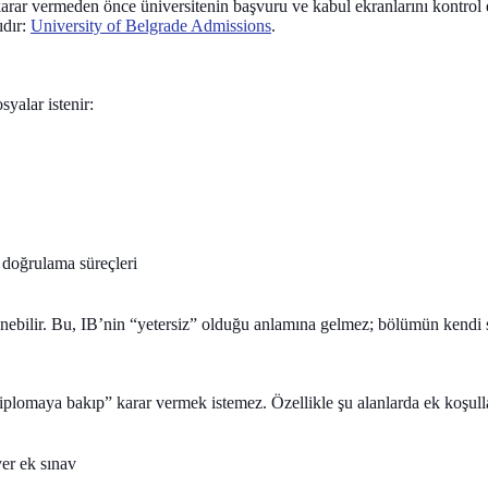
arar vermeden önce üniversitenin başvuru ve kabul ekranlarını kontrol 
ıdır:
University of Belgrade Admissions
.
yalar istenir:
i doğrulama süreçleri
ebilir.
Bu, IB’nin “yetersiz” olduğu anlamına gelmez; bölümün kendi 
iplomaya bakıp” karar vermek istemez. Özellikle şu alanlarda ek koşulla
yer ek sınav