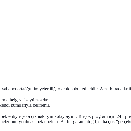
yabancı ortaöğretim yeterliliği olarak kabul edilebilir
. Ama burada kriti
itirme belgesi” sayılmasıdır.
kendi kurallarıyla belirlenir.
r beklentiyle yola çıkmak işini kolaylaştırır: Birçok program için
24+
pua
elerinin iyi olması beklenebilir. Bu bir garanti değil, daha çok “gerçekç