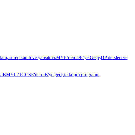
anı, süreç kanıtı ve yansıtma.
MYP’den DP’ye Geçiş
DP dersleri ve
-IB
MYP / IGCSE'den IB'ye geçişte köprü programı.