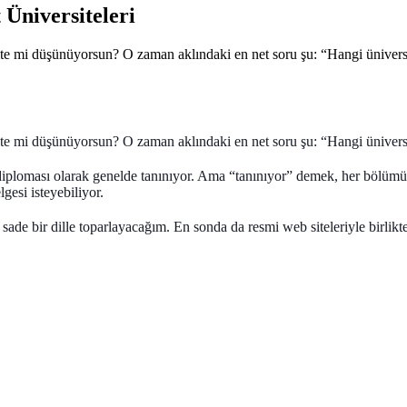
 Üniversiteleri
ite mi düşünüyorsun? O zaman aklındaki en net soru şu: “Hangi üniversit
site mi düşünüyorsun? O zaman aklındaki en net soru şu:
“Hangi üniversi
e diploması olarak genelde tanınıyor. Ama “tanınıyor” demek, her bölümün
lgesi isteyebiliyor.
ade bir dille toparlayacağım. En sonda da resmi web siteleriyle birlikte,