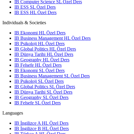
IB Computer Science SL Özel Ders
IB ESS SL Özel Ders
IB ESS HL Özel Ders
Individuals & Societies
IB Ekonomi HL Özel Ders
IB Business Management HL Özel Ders
IB Psikoloji HL Özel Ders
IB Global Politics HL Özel Ders
IB Dünya Tarihi HL Özel Ders
IB Geography HL Özel Ders
IB Felsefe HL Özel Ders
IB Ekonomi SL Özel Ders
IB Business Management SL Özel Ders
IB Psikoloji SL Özel Ders
IB Global Politics SL Özel Ders
IB Dünya Tarihi SL Özel Ders
IB Geography SL Özel Ders
IB Felsefe SL Özel Ders
Languages
IB İngilizce A HL Özel Ders
IB İngilizce B HL Özel Ders
IB Türkçe A HL Özel Ders