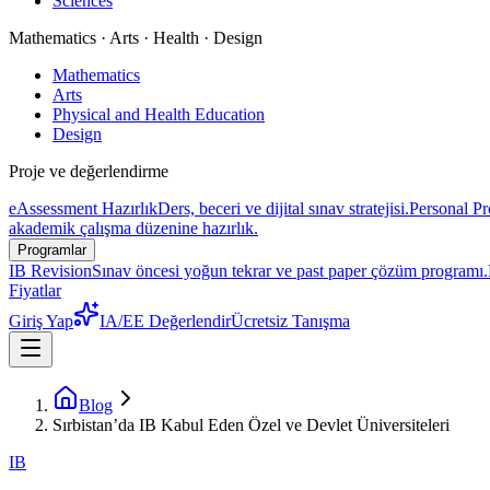
Sciences
Mathematics · Arts · Health · Design
Mathematics
Arts
Physical and Health Education
Design
Proje ve değerlendirme
eAssessment Hazırlık
Ders, beceri ve dijital sınav stratejisi.
Personal Pr
akademik çalışma düzenine hazırlık.
Programlar
IB Revision
Sınav öncesi yoğun tekrar ve past paper çözüm programı.
Fiyatlar
Giriş Yap
IA/EE Değerlendir
Ücretsiz Tanışma
Blog
Sırbistan’da IB Kabul Eden Özel ve Devlet Üniversiteleri
IB