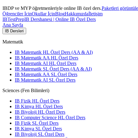
IBDP ve MYP öğretmenleriyle online IB özel ders.
Paketleri görüntül
Öğrenciler İçin
Okullar İçin
Blog
Hakkımızda
İletişim
IB
TestPrep
IB Dershanesi | Online IB Özel Ders
Ana Sayfa
IB Dersleri
Matematik
IB Matematik HL Özel Ders (AA & AI)
IB Matematik AA HL Özel Ders
IB Matematik AI HL Özel Ders
IB Matematik SL Özel Ders (AA & AI)
IB Matematik AA SL Özel Ders
IB Matematik AI SL Özel Ders
Sciences (Fen Bilimleri)
IB Fizik HL Özel Ders
IB Kimya HL Özel Ders
IB Biyoloji HL Özel Ders
IB Computer Science HL Özel Ders
IB Fizik SL Özel Ders
IB Kimya SL Özel Ders
IB Biyoloji SL Özel Ders