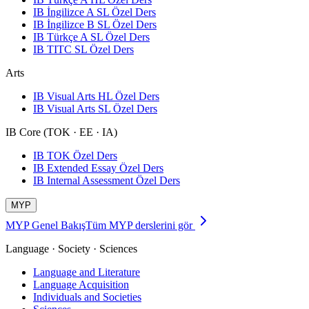
IB İngilizce A SL Özel Ders
IB İngilizce B SL Özel Ders
IB Türkçe A SL Özel Ders
IB TITC SL Özel Ders
Arts
IB Visual Arts HL Özel Ders
IB Visual Arts SL Özel Ders
IB Core (TOK · EE · IA)
IB TOK Özel Ders
IB Extended Essay Özel Ders
IB Internal Assessment Özel Ders
MYP
MYP Genel Bakış
Tüm MYP derslerini gör
Language · Society · Sciences
Language and Literature
Language Acquisition
Individuals and Societies