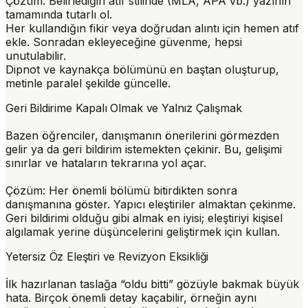
Çözüm:
Belirlediğin atıf stilinde (MLA, APA vb.) yazının
tamamında tutarlı ol.
Her kullandığın fikir veya doğrudan alıntı için hemen atıf
ekle. Sonradan ekleyeceğine güvenme, hepsi
unutulabilir.
Dipnot ve kaynakça bölümünü en baştan oluşturup,
metinle paralel şekilde güncelle.
Geri Bildirime Kapalı Olmak ve Yalnız Çalışmak
Bazen öğrenciler, danışmanın önerilerini görmezden
gelir ya da geri bildirim istemekten çekinir. Bu, gelişimi
sınırlar ve hataların tekrarına yol açar.
Çözüm:
Her önemli bölümü bitirdikten sonra
danışmanına göster. Yapıcı eleştiriler almaktan çekinme.
Geri bildirimi olduğu gibi almak en iyisi; eleştiriyi kişisel
algılamak yerine düşüncelerini geliştirmek için kullan.
Yetersiz Öz Eleştiri ve Revizyon Eksikliği
İlk hazırlanan taslağa “oldu bitti” gözüyle bakmak büyük
hata. Birçok önemli detay kaçabilir, örneğin aynı