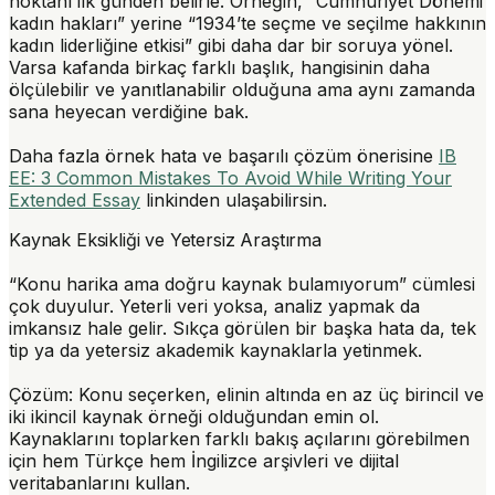
noktanı ilk günden belirle. Örneğin, “Cumhuriyet Dönemi
kadın hakları” yerine “1934’te seçme ve seçilme hakkının
kadın liderliğine etkisi” gibi daha dar bir soruya yönel.
Varsa kafanda birkaç farklı başlık, hangisinin daha
ölçülebilir ve yanıtlanabilir olduğuna ama aynı zamanda
sana heyecan verdiğine bak.
Daha fazla örnek hata ve başarılı çözüm önerisine
IB
EE: 3 Common Mistakes To Avoid While Writing Your
Extended Essay
linkinden ulaşabilirsin.
Kaynak Eksikliği ve Yetersiz Araştırma
“Konu harika ama doğru kaynak bulamıyorum” cümlesi
çok duyulur. Yeterli veri yoksa, analiz yapmak da
imkansız hale gelir. Sıkça görülen bir başka hata da, tek
tip ya da yetersiz akademik kaynaklarla yetinmek.
Çözüm:
Konu seçerken, elinin altında en az üç birincil ve
iki ikincil kaynak örneği olduğundan emin ol.
Kaynaklarını toplarken farklı bakış açılarını görebilmen
için hem Türkçe hem İngilizce arşivleri ve dijital
veritabanlarını kullan.