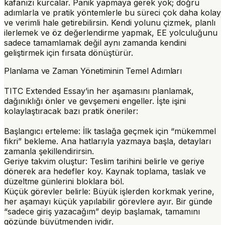
kafanızı kurcalar. Panik yapmaya gerek yok; doğru
adımlarla ve pratik yöntemlerle bu süreci çok daha kolay
ve verimli hale getirebilirsin. Kendi yolunu çizmek, planlı
ilerlemek ve öz değerlendirme yapmak, EE yolculuğunu
sadece tamamlamak değil aynı zamanda kendini
geliştirmek için fırsata dönüştürür.
Planlama ve Zaman Yönetiminin Temel Adımları
TITC Extended Essay’in her aşamasını planlamak,
dağınıklığı önler ve gevşemeni engeller. İşte işini
kolaylaştıracak bazı pratik öneriler:
Başlangıcı erteleme:
İlk taslağa geçmek için “mükemmel
fikri” bekleme. Ana hatlarıyla yazmaya başla, detayları
zamanla şekillendirirsin.
Geriye takvim oluştur:
Teslim tarihini belirle ve geriye
dönerek ara hedefler koy. Kaynak toplama, taslak ve
düzeltme günlerini bloklara böl.
Küçük görevler belirle:
Büyük işlerden korkmak yerine,
her aşamayı küçük yapılabilir görevlere ayır. Bir günde
“sadece giriş yazacağım” deyip başlamak, tamamını
gözünde büyütmenden iyidir.