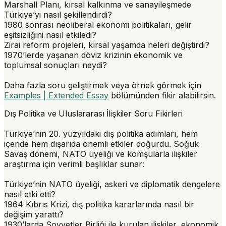
Marshall Planı, kırsal kalkınma ve sanayileşmede
Türkiye’yi nasıl şekillendirdi?
1980 sonrası neoliberal ekonomi politikaları, gelir
eşitsizliğini nasıl etkiledi?
Zirai reform projeleri, kırsal yaşamda neleri değiştirdi?
1970’lerde yaşanan döviz krizinin ekonomik ve
toplumsal sonuçları neydi?
Daha fazla soru geliştirmek veya örnek görmek için
Examples | Extended Essay
bölümünden fikir alabilirsin.
Dış Politika ve Uluslararası İlişkiler Soru Fikirleri
Türkiye’nin 20. yüzyıldaki dış politika adımları, hem
içeride hem dışarıda önemli etkiler doğurdu. Soğuk
Savaş dönemi, NATO üyeliği ve komşularla ilişkiler
araştırma için verimli başlıklar sunar:
Türkiye’nin NATO üyeliği, askeri ve diplomatik dengelere
nasıl etki etti?
1964 Kıbrıs Krizi, dış politika kararlarında nasıl bir
değişim yarattı?
1930’larda Sovyetler Birliği ile kurulan ilişkiler, ekonomik