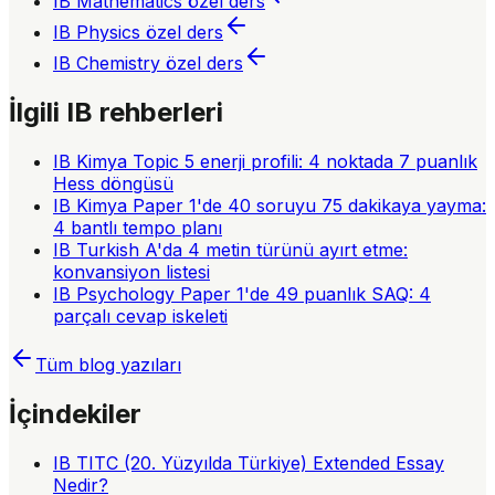
IB Mathematics
özel ders
IB Physics
özel ders
IB Chemistry
özel ders
İlgili IB rehberleri
IB Kimya Topic 5 enerji profili: 4 noktada 7 puanlık
Hess döngüsü
IB Kimya Paper 1'de 40 soruyu 75 dakikaya yayma:
4 bantlı tempo planı
IB Turkish A'da 4 metin türünü ayırt etme:
konvansiyon listesi
IB Psychology Paper 1'de 49 puanlık SAQ: 4
parçalı cevap iskeleti
Tüm blog yazıları
İçindekiler
IB TITC (20. Yüzyılda Türkiye) Extended Essay
Nedir?