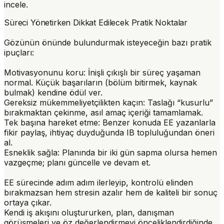
incele.
Süreci Yönetirken Dikkat Edilecek Pratik Noktalar
Gözünün önünde bulundurmak isteyeceğin bazı pratik
ipuçları:
Motivasyonunu koru:
İnişli çıkışlı bir süreç yaşaman
normal. Küçük başarıların (bölüm bitirmek, kaynak
bulmak) kendine ödül ver.
Gereksiz mükemmeliyetçilikten kaçın:
Taslağı “kusurlu”
bırakmaktan çekinme, asıl amaç içeriği tamamlamak.
Tek başına hareket etme:
Benzer konuda EE yazanlarla
fikir paylaş, ihtiyaç duyduğunda IB topluluğundan öneri
al.
Esneklik sağla:
Planında bir iki gün sapma olursa hemen
vazgeçme; planı güncelle ve devam et.
EE sürecinde adım adım ilerleyip, kontrolü elinden
bırakmazsan hem stresin azalır hem de kaliteli bir sonuç
ortaya çıkar.
Kendi iş akışını oluştururken, plan, danışman
görüşmeleri ve öz değerlendirmeyi önceliklendirdiğinde,