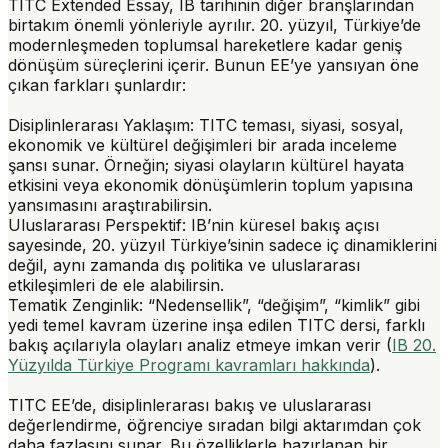
TITC Extended Essay, IB tarihinin diğer branşlarından
birtakım önemli yönleriyle ayrılır. 20. yüzyıl, Türkiye’de
modernleşmeden toplumsal hareketlere kadar geniş
dönüşüm süreçlerini içerir. Bunun EE’ye yansıyan öne
çıkan farkları şunlardır:
Disiplinlerarası Yaklaşım:
TITC teması, siyasi, sosyal,
ekonomik ve kültürel değişimleri bir arada inceleme
şansı sunar. Örneğin; siyasi olayların kültürel hayata
etkisini veya ekonomik dönüşümlerin toplum yapısına
yansımasını araştırabilirsin.
Uluslararası Perspektif:
IB’nin küresel bakış açısı
sayesinde, 20. yüzyıl Türkiye’sinin sadece iç dinamiklerini
değil, aynı zamanda dış politika ve uluslararası
etkileşimleri de ele alabilirsin.
Tematik Zenginlik:
“Nedensellik”, “değişim”, “kimlik” gibi
yedi temel kavram üzerine inşa edilen TITC dersi, farklı
bakış açılarıyla olayları analiz etmeye imkan verir (
IB 20.
Yüzyılda Türkiye Programı kavramları hakkında
).
TITC EE’de, disiplinlerarası bakış ve uluslararası
değerlendirme, öğrenciye sıradan bilgi aktarımdan çok
daha fazlasını sunar. Bu özelliklerle hazırlanan bir