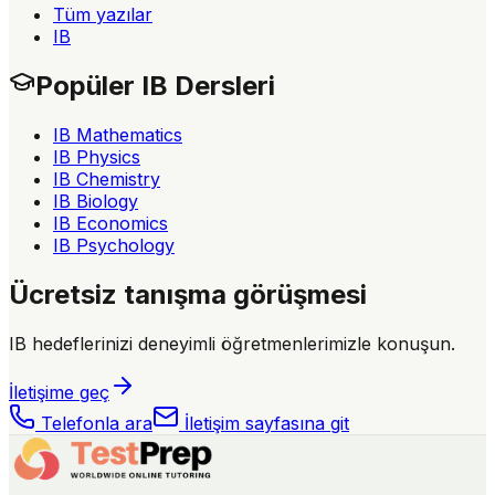
Tüm yazılar
IB
Popüler IB Dersleri
IB Mathematics
IB Physics
IB Chemistry
IB Biology
IB Economics
IB Psychology
Ücretsiz tanışma görüşmesi
IB hedeflerinizi deneyimli öğretmenlerimizle konuşun.
İletişime geç
Telefonla ara
İletişim sayfasına git