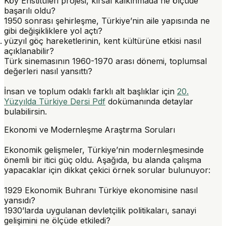
Köy Enstitüleri projesi, kırsal kalkınmada ne ölçüde
başarılı oldu?
1950 sonrası şehirleşme, Türkiye’nin aile yapısında ne
gibi değişikliklere yol açtı?
yüzyıl göç hareketlerinin, kent kültürüne etkisi nasıl
açıklanabilir?
Türk sinemasının 1960-1970 arası dönemi, toplumsal
değerleri nasıl yansıttı?
İnsan ve toplum odaklı farklı alt başlıklar için
20.
Yüzyılda Türkiye Dersi Pdf
dokümanında detaylar
bulabilirsin.
Ekonomi ve Modernleşme Araştırma Soruları
Ekonomik gelişmeler, Türkiye’nin modernleşmesinde
önemli bir itici güç oldu. Aşağıda, bu alanda çalışma
yapacaklar için dikkat çekici örnek sorular bulunuyor:
1929 Ekonomik Buhranı Türkiye ekonomisine nasıl
yansıdı?
1930’larda uygulanan devletçilik politikaları, sanayi
gelişimini ne ölçüde etkiledi?