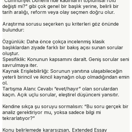
“Cumhuriyet Dönemi’nde kadınların toplumsal rolü
değişti mi?” gibi çok genel bir başlık yerine, belirli bir
tarih aralığı, reform veya olay seçmen doğru olur.
Araştırma sorusu seçerken şu kriterleri göz önünde
bulundur:
Özgünlük:
Daha önce çokça incelenmiş klasik
başlıklardan ziyade farklı bir bakış açısı sunan sorular
oluştur.
Spesifiklik:
Konunun kapsamını daralt. Geniş sorular seni
savrulmaya iter.
Kaynak Erişilebilirliği:
Sorunun yanıtına ulaşabileceğin
yeterli birincil ve ikincil kaynağın olup olmadığından emin
ol.
Tartışma Alanı:
Cevabı “evet/hayır” olan sorulardan
kaçın. Açık uçlu sorular, eleştirel düşünceni yansıtır.
Kendine sıkça şu soruyu sormalısın: “Bu soru gerçek bir
analiz gerektiriyor mu, yoksa sadece bilgi mi
tekrarlatıyor?”
Konu belirlemede kararsızsan, Extended Essay