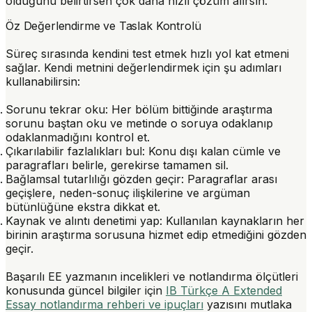
olduğunu belirtirsen çok daha hızlı çözüm alırsın.
Öz Değerlendirme ve Taslak Kontrolü
Süreç sırasında kendini test etmek hızlı yol kat etmeni
sağlar. Kendi metnini değerlendirmek için şu adımları
kullanabilirsin:
Sorunu tekrar oku:
Her bölüm bittiğinde araştırma
sorunu baştan oku ve metinde o soruya odaklanıp
odaklanmadığını kontrol et.
Çıkarılabilir fazlalıkları bul:
Konu dışı kalan cümle ve
paragrafları belirle, gerekirse tamamen sil.
Bağlamsal tutarlılığı gözden geçir:
Paragraflar arası
geçişlere, neden-sonuç ilişkilerine ve argüman
bütünlüğüne ekstra dikkat et.
Kaynak ve alıntı denetimi yap:
Kullanılan kaynakların her
birinin araştırma sorusuna hizmet edip etmediğini gözden
geçir.
Başarılı EE yazmanın incelikleri ve notlandırma ölçütleri
konusunda güncel bilgiler için
IB Türkçe A Extended
Essay notlandırma rehberi ve ipuçları
yazısını mutlaka