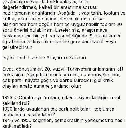
yazılacak ödevlerde farklı bakış açılarını
değerlendirmek, kaliteli bir araştırma sorusu
hazırlamanın anahtarıdır. Aşağıda,
siyasi tarih
,
toplum ve
kültür
,
ekonomi ve modernleşme
ile
dış politika
alanlarında hem özgün hem de uygulanabilir toplam 20
soru önerisi bulabilirsin. Listelerimiz, araştırmaya
başlaman için bir yol haritası niteliğinde. Soruları kendi
ilgi alanına ve kaynak erişimine göre daraltabilir veya
geliştirebilirsin.
Siyasi Tarih Üzerine Araştırma Soruları
Siyasi dönüşümler, 20. yüzyıl Türkiye’sini anlamanın kilit
noktasıdır. Aşağıdaki örnek sorular, cumhuriyetin ilanı,
çok partili hayata geçiş ve darbe süreçleri gibi kritik
olayları analiz etmene yardımcı olur:
1923’te Cumhuriyet’in ilanı, ülkenin siyasi kimliğini nasıl
şekillendirdi?
1930’larda uygulanan tek parti politikaları, toplumsal
muhalefeti nasıl etkiledi?
1946 ve 1950 seçimleri, demokrasinin yerleşmesine nasıl
katkı sağladı?