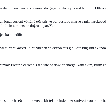
de ile, bir kesitten birim zamanda geçen toplam yük miktarıdır. IB Physics
ional current yönünü gösterir ve bu, positive charge sanki hareket ediy
 yönünün tam tersine doğru kayar. Yani:
ru kabul edilir.
l current kastedilir, bu yüzden “elektron ters gidiyor” bilgisini aklın
anımlar:
Electric current is the rate of flow of charge.
Yani akım, birim z
tasıdır. Örneğin bir devrede, bir telin içinden her saniye 2 coulomb char