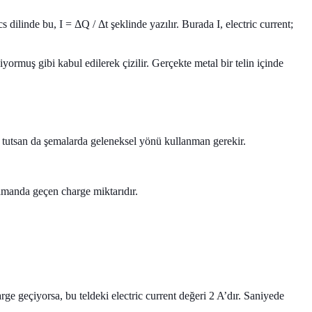
 dilinde bu, I = ΔQ / Δt şeklinde yazılır. Burada I, electric current;
ormuş gibi kabul edilerek çizilir. Gerçekte metal bir telin içinde
da tutsan da şemalarda geleneksel yönü kullanman gerekir.
amanda geçen charge miktarıdır.
ge geçiyorsa, bu teldeki electric current değeri 2 A’dır. Saniyede