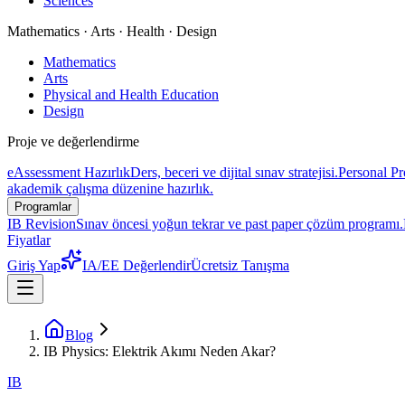
Sciences
Mathematics · Arts · Health · Design
Mathematics
Arts
Physical and Health Education
Design
Proje ve değerlendirme
eAssessment Hazırlık
Ders, beceri ve dijital sınav stratejisi.
Personal Pr
akademik çalışma düzenine hazırlık.
Programlar
IB Revision
Sınav öncesi yoğun tekrar ve past paper çözüm programı.
Fiyatlar
Giriş Yap
IA/EE Değerlendir
Ücretsiz Tanışma
Blog
IB Physics: Elektrik Akımı Neden Akar?
IB