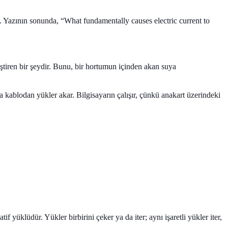
k. Yazının sonunda, “What fundamentally causes electric current to
ğiştiren bir şeydir. Bunu, bir hortumun içinden akan suya
da kablodan yükler akar. Bilgisayarın çalışır, çünkü anakart üzerindeki
if yüklüdür. Yükler birbirini çeker ya da iter; aynı işaretli yükler iter,