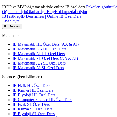
IBDP ve MYP öğretmenleriyle online IB özel ders.
Paketleri görüntül
Öğrenciler İçin
Okullar İçin
Blog
Hakkımızda
İletişim
IB
TestPrep
IB Dershanesi | Online IB Özel Ders
Ana Sayfa
IB Dersleri
Matematik
IB Matematik HL Özel Ders (AA & AI)
IB Matematik AA HL Özel Ders
IB Matematik AI HL Özel Ders
IB Matematik SL Özel Ders (AA & AI)
IB Matematik AA SL Özel Ders
IB Matematik AI SL Özel Ders
Sciences (Fen Bilimleri)
IB Fizik HL Özel Ders
IB Kimya HL Özel Ders
IB Biyoloji HL Özel Ders
IB Computer Science HL Özel Ders
IB Fizik SL Özel Ders
IB Kimya SL Özel Ders
IB Biyoloji SL Özel Ders