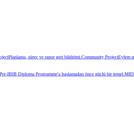
oject
Planlama, süreç ve rapor geri bildirimi.
Community Project
Eylem pl
Pre-IB
IB Diploma Programme'a başlamadan önce güçlü bir temel.
MID