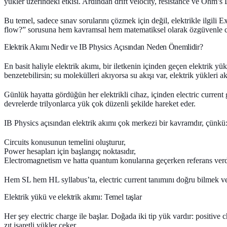
yükler üzerindeki etkisi. Ardından drift velocity, resistance ve Ohm’s
Bu temel, sadece sınav sorularını çözmek için değil, elektrikle ilgili
flow?” sorusuna hem kavramsal hem matematiksel olarak özgüvenle ce
Elektrik Akımı Nedir ve IB Physics Açısından Neden Önemlidir?
En basit haliyle elektrik akımı, bir iletkenin içinden geçen elektrik y
benzetebilirsin; su molekülleri akıyorsa su akışı var, elektrik yükleri a
Günlük hayatta gördüğün her elektrikli cihaz, içinden electric current 
devrelerde trilyonlarca yük çok düzenli şekilde hareket eder.
IB Physics açısından elektrik akımı çok merkezi bir kavramdır, çünkü
Circuits konusunun temelini oluşturur,
Power hesapları için başlangıç noktasıdır,
Electromagnetism ve hatta quantum konularına geçerken referans verdi
Hem SL hem HL syllabus’ta, electric current tanımını doğru bilmek ve
Elektrik yükü ve elektrik akımı: Temel taşlar
Her şey electric charge ile başlar. Doğada iki tip yük vardır: positive c
zıt işaretli yükler çeker.