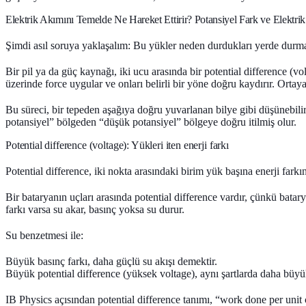
Elektrik Akımını Temelde Ne Hareket Ettirir? Potansiyel Fark ve Elektri
Şimdi asıl soruya yaklaşalım: Bu yükler neden durdukları yerde durmay
Bir pil ya da güç kaynağı, iki ucu arasında bir potential difference (volt
üzerinde force uygular ve onları belirli bir yöne doğru kaydırır. Ortaya 
Bu süreci, bir tepeden aşağıya doğru yuvarlanan bilye gibi düşünebilir
potansiyel” bölgeden “düşük potansiyel” bölgeye doğru itilmiş olur.
Potential difference (voltage): Yükleri iten enerji farkı
Potential difference, iki nokta arasındaki
birim yük başına enerji farkın
Bir bataryanın uçları arasında potential difference vardır, çünkü batar
farkı varsa su akar, basınç yoksa su durur.
Su benzetmesi ile:
Büyük basınç farkı, daha güçlü su akışı demektir.
Büyük potential difference (yüksek voltage), aynı şartlarda daha büyük 
IB Physics açısından potential difference tanımı, “work done per unit c