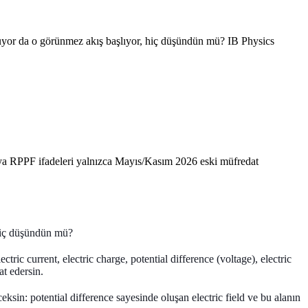
oluyor da o görünmez akış başlıyor, hiç düşündün mü? IB Physics
eya RPPF ifadeleri yalnızca Mayıs/Kasım 2026 eski müfredat
 hiç düşündün mü?
ectric current
, electric charge, potential difference (voltage), electric
t edersin.
ksin: potential difference sayesinde oluşan electric field ve bu alanın