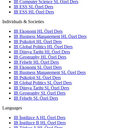
IB Computer Science SL Özel Ders
IB ESS SL Özel Ders
IB ESS HL Özel Ders
Individuals & Societies
IB Ekonomi HL Özel Ders
IB Business Management HL Özel Ders
IB Psikoloji HL Özel Ders
IB Global Politics HL Özel Ders
IB Dünya Tarihi HL Özel Ders
IB Geography HL Özel Ders
IB Felsefe HL Özel Ders
IB Ekonomi SL Özel Ders
IB Business Management SL Özel Ders
IB Psikoloji SL Özel Ders
IB Global Politics SL Özel Ders
IB Dünya Tarihi SL Özel Ders
IB Geography SL Özel Ders
IB Felsefe SL Özel Ders
Languages
IB İngilizce A HL Özel Ders
IB İngilizce B HL Özel Ders
IB Türkçe A HL Özel Ders