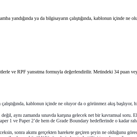
lamba yandığında ya da bilgisayarın çalıştığında, kablonun içinde ne 
ütlerle ve RPF yansıtma formuyla değerlendirilir. Metindeki 34 puan v
 çalıştığında, kablonun içinde ne oluyor da o görünmez akış başlıyor,
 değil, aynı zamanda sınavda karşına gelecek net bir kavramsal soru.
El
m Paper 1 ve Paper 2’de hem de Grade Boundary hedeflerinde o kadar raha
eceksin, sonra akımı gerçekten harekete geçiren şeyin ne olduğunu görece