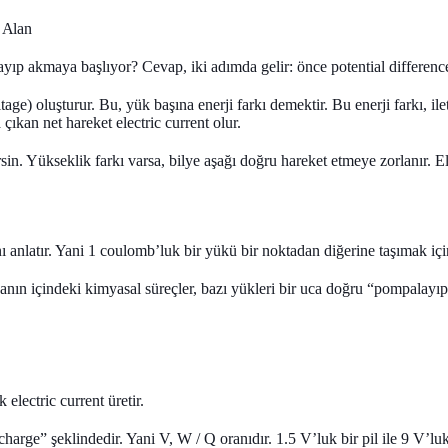
k Alan
ıp akmaya başlıyor? Cevap, iki adımda gelir: önce potential difference, 
age) oluşturur. Bu, yük başına enerji farkı demektir. Bu enerji farkı, iletk
çıkan net hareket electric current olur.
sin. Yükseklik farkı varsa, bilye aşağı doğru hareket etmeye zorlanır. E
ı
anlatır. Yani 1 coulomb’luk bir yükü bir noktadan diğerine taşımak için g
yanın içindeki kimyasal süreçler, bazı yükleri bir uca doğru “pompalayıp”
electric current üretir.
harge” şeklindedir. Yani V, W / Q oranıdır. 1.5 V’luk bir pil ile 9 V’luk