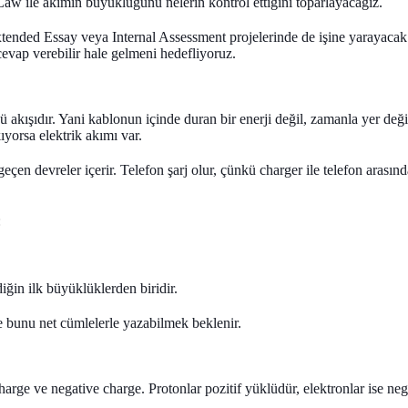
 Law ile akımın büyüklüğünü nelerin kontrol ettiğini toparlayacağız.
 Extended Essay veya Internal Assessment projelerinde de işine yarayaca
vap verebilir hale gelmeni hedefliyoruz.
ükü akışıdır. Yani kablonun içinde duran bir enerji değil, zamanla yer de
kıyorsa elektrik akımı var.
geçen devreler içerir. Telefon şarj olur, çünkü charger ile telefon arasın
:
ğin ilk büyüklüklerden biridir.
 bunu net cümlelerle yazabilmek beklenir.
harge ve negative charge. Protonlar pozitif yüklüdür, elektronlar ise negat