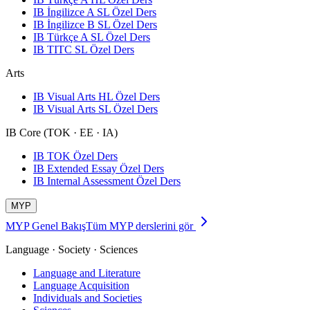
IB İngilizce A SL Özel Ders
IB İngilizce B SL Özel Ders
IB Türkçe A SL Özel Ders
IB TITC SL Özel Ders
Arts
IB Visual Arts HL Özel Ders
IB Visual Arts SL Özel Ders
IB Core (TOK · EE · IA)
IB TOK Özel Ders
IB Extended Essay Özel Ders
IB Internal Assessment Özel Ders
MYP
MYP Genel Bakış
Tüm MYP derslerini gör
Language · Society · Sciences
Language and Literature
Language Acquisition
Individuals and Societies