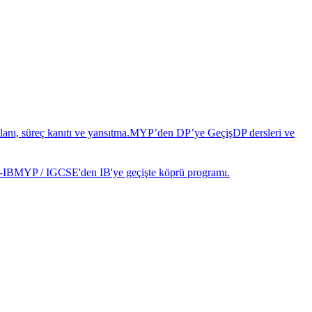
anı, süreç kanıtı ve yansıtma.
MYP’den DP’ye Geçiş
DP dersleri ve
-IB
MYP / IGCSE'den IB'ye geçişte köprü programı.