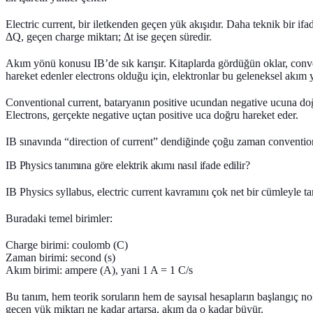
Electric current, bir iletkenden geçen yük akışıdır. Daha teknik bir ifa
ΔQ, geçen charge miktarı; Δt ise geçen süredir.
Akım yönü konusu IB’de sık karışır. Kitaplarda gördüğün oklar, convent
hareket edenler electrons olduğu için, elektronlar bu geleneksel akım
Conventional current, bataryanın positive ucundan negative ucuna doğ
Electrons, gerçekte negative uçtan positive uca doğru hareket eder.
IB sınavında “direction of current” dendiğinde çoğu zaman conventiona
IB Physics tanımına göre elektrik akımı nasıl ifade edilir?
IB Physics syllabus, electric current kavramını çok net bir cümleyle t
Buradaki temel birimler:
Charge birimi: coulomb (C)
Zaman birimi: second (s)
Akım birimi: ampere (A), yani 1 A = 1 C/s
Bu tanım, hem teorik soruların hem de sayısal hesapların başlangıç nok
geçen yük miktarı ne kadar artarsa, akım da o kadar büyür.