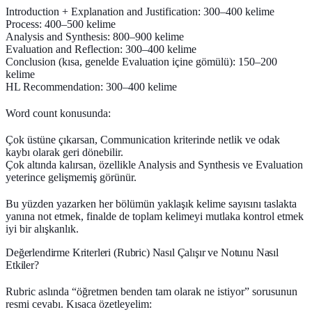
Introduction + Explanation and Justification:
300–400 kelime
Process:
400–500 kelime
Analysis and Synthesis:
800–900 kelime
Evaluation and Reflection:
300–400 kelime
Conclusion (kısa, genelde Evaluation içine gömülü):
150–200
kelime
HL Recommendation:
300–400 kelime
Word count konusunda:
Çok
üstüne çıkarsan
, Communication kriterinde netlik ve odak
kaybı olarak geri dönebilir.
Çok
altında kalırsan
, özellikle Analysis and Synthesis ve Evaluation
yeterince gelişmemiş görünür.
Bu yüzden yazarken her bölümün yaklaşık kelime sayısını taslakta
yanına not etmek, finalde de toplam kelimeyi mutlaka kontrol etmek
iyi bir alışkanlık.
Değerlendirme Kriterleri (Rubric) Nasıl Çalışır ve Notunu Nasıl
Etkiler?
Rubric aslında “öğretmen benden tam olarak ne istiyor” sorusunun
resmi cevabı. Kısaca özetleyelim: