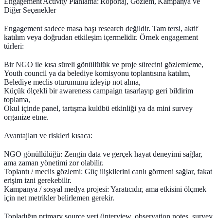
Engagement Activity Planlama: Röportaj, Gözlem, Kampanya ve
Diğer Seçenekler
Engagement sadece masa başı research değildir. Tam tersi, aktif
katılım veya doğrudan etkileşim içermelidir. Örnek engagement
türleri:
Bir NGO ile kısa süreli gönüllülük ve proje sürecini gözlemleme,
Youth council ya da belediye komisyonu toplantısına katılım,
Belediye meclis oturumunu izleyip not alma,
Küçük ölçekli bir awareness campaign tasarlayıp geri bildirim
toplama,
Okul içinde panel, tartışma kulübü etkinliği ya da mini survey
organize etme.
Avantajları ve riskleri kısaca:
NGO gönüllülüğü:
Zengin data ve gerçek hayat deneyimi sağlar,
ama zaman yönetimi zor olabilir.
Toplantı / meclis gözlemi:
Güç ilişkilerini canlı görmeni sağlar, fakat
erişim izni gerekebilir.
Kampanya / sosyal medya projesi:
Yaratıcıdır, ama etkisini ölçmek
için net metrikler belirlemen gerekir.
Topladığın
primary source
veri (interview, observation notes, survey