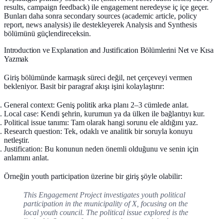
results, campaign feedback) ile engagement neredeyse iç içe geçer.
Bunları daha sonra
secondary sources
(academic article, policy
report, news analysis) ile destekleyerek Analysis and Synthesis
bölümünü güçlendireceksin.
Introduction ve Explanation and Justification Bölümlerini Net ve Kısa
Yazmak
Giriş bölümünde karmaşık süreci değil, net çerçeveyi vermen
bekleniyor. Basit bir paragraf akışı işini kolaylaştırır:
General context:
Geniş politik arka planı 2–3 cümlede anlat.
Local case:
Kendi şehrin, kurumun ya da ülken ile bağlantıyı kur.
Political issue tanımı:
Tam olarak hangi sorunu ele aldığını yaz.
Research question:
Tek, odaklı ve analitik bir soruyla konuyu
netleştir.
Justification:
Bu konunun neden önemli olduğunu ve senin için
anlamını anlat.
Örneğin youth participation üzerine bir giriş şöyle olabilir:
This Engagement Project investigates youth political
participation in the municipality of X, focusing on the
local youth council. The political issue explored is the