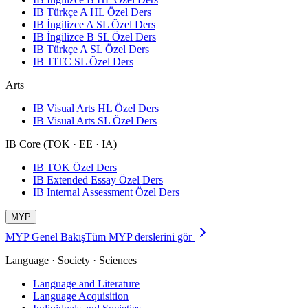
IB Türkçe A HL Özel Ders
IB İngilizce A SL Özel Ders
IB İngilizce B SL Özel Ders
IB Türkçe A SL Özel Ders
IB TITC SL Özel Ders
Arts
IB Visual Arts HL Özel Ders
IB Visual Arts SL Özel Ders
IB Core (TOK · EE · IA)
IB TOK Özel Ders
IB Extended Essay Özel Ders
IB Internal Assessment Özel Ders
MYP
MYP Genel Bakış
Tüm MYP derslerini gör
Language · Society · Sciences
Language and Literature
Language Acquisition