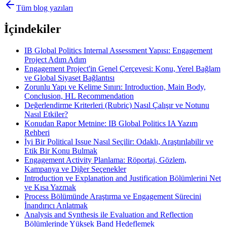
Tüm blog yazıları
İçindekiler
IB Global Politics Internal Assessment Yapısı: Engagement
Project Adım Adım
Engagement Project'in Genel Çerçevesi: Konu, Yerel Bağlam
ve Global Siyaset Bağlantısı
Zorunlu Yapı ve Kelime Sınırı: Introduction, Main Body,
Conclusion, HL Recommendation
Değerlendirme Kriterleri (Rubric) Nasıl Çalışır ve Notunu
Nasıl Etkiler?
Konudan Rapor Metnine: IB Global Politics IA Yazım
Rehberi
İyi Bir Political Issue Nasıl Seçilir: Odaklı, Araştırılabilir ve
Etik Bir Konu Bulmak
Engagement Activity Planlama: Röportaj, Gözlem,
Kampanya ve Diğer Seçenekler
Introduction ve Explanation and Justification Bölümlerini Net
ve Kısa Yazmak
Process Bölümünde Araştırma ve Engagement Sürecini
İnandırıcı Anlatmak
Analysis and Synthesis ile Evaluation and Reflection
Bölümlerinde Yüksek Band Hedeflemek