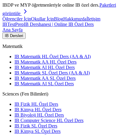
IBDP ve MYP öğretmenleriyle online IB özel ders.
Paketleri
görüntüle
Öğrenciler İçin
Okullar İçin
Blog
Hakkımızda
İletişim
IB
TestPrep
IB Dershanesi | Online IB Özel Ders
Ana Sayfa
IB Dersleri
Matematik
IB Matematik HL Özel Ders (AA & AI)
IB Matematik AA HL Özel Ders
IB Matematik AI HL Özel Ders
IB Matematik SL Özel Ders (AA & AI)
IB Matematik AA SL Özel Ders
IB Matematik AI SL Özel Ders
Sciences (Fen Bilimleri)
IB Fizik HL Özel Ders
IB Kimya HL Özel Ders
IB Biyoloji HL Özel Ders
IB Computer Science HL Özel Ders
IB Fizik SL Özel Ders
IB Kimya SL Özel Ders