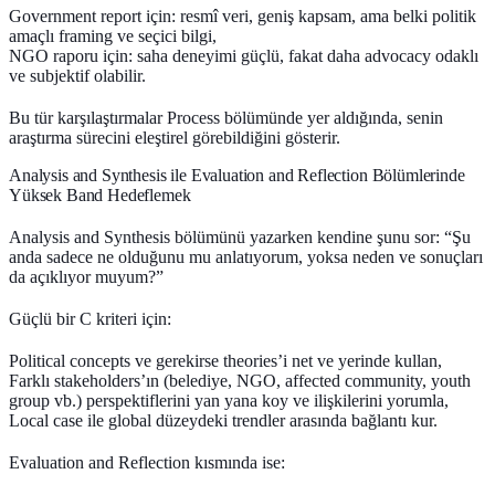
Government report için: resmî veri, geniş kapsam, ama belki politik
amaçlı framing ve seçici bilgi,
NGO raporu için: saha deneyimi güçlü, fakat daha advocacy odaklı
ve subjektif olabilir.
Bu tür karşılaştırmalar Process bölümünde yer aldığında, senin
araştırma sürecini eleştirel görebildiğini gösterir.
Analysis and Synthesis ile Evaluation and Reflection Bölümlerinde
Yüksek Band Hedeflemek
Analysis and Synthesis
bölümünü yazarken kendine şunu sor: “Şu
anda sadece ne olduğunu mu anlatıyorum, yoksa neden ve sonuçları
da açıklıyor muyum?”
Güçlü bir C kriteri için:
Political concepts ve gerekirse theories’i net ve yerinde kullan,
Farklı stakeholders’ın (belediye, NGO, affected community, youth
group vb.) perspektiflerini yan yana koy ve ilişkilerini yorumla,
Local case ile global düzeydeki trendler arasında bağlantı kur.
Evaluation and Reflection
kısmında ise: