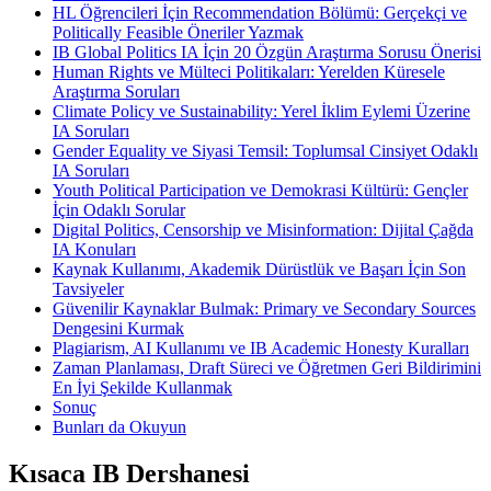
HL Öğrencileri İçin Recommendation Bölümü: Gerçekçi ve
Politically Feasible Öneriler Yazmak
IB Global Politics IA İçin 20 Özgün Araştırma Sorusu Önerisi
Human Rights ve Mülteci Politikaları: Yerelden Küresele
Araştırma Soruları
Climate Policy ve Sustainability: Yerel İklim Eylemi Üzerine
IA Soruları
Gender Equality ve Siyasi Temsil: Toplumsal Cinsiyet Odaklı
IA Soruları
Youth Political Participation ve Demokrasi Kültürü: Gençler
İçin Odaklı Sorular
Digital Politics, Censorship ve Misinformation: Dijital Çağda
IA Konuları
Kaynak Kullanımı, Akademik Dürüstlük ve Başarı İçin Son
Tavsiyeler
Güvenilir Kaynaklar Bulmak: Primary ve Secondary Sources
Dengesini Kurmak
Plagiarism, AI Kullanımı ve IB Academic Honesty Kuralları
Zaman Planlaması, Draft Süreci ve Öğretmen Geri Bildirimini
En İyi Şekilde Kullanmak
Sonuç
Bunları da Okuyun
Kısaca
IB Dershanesi