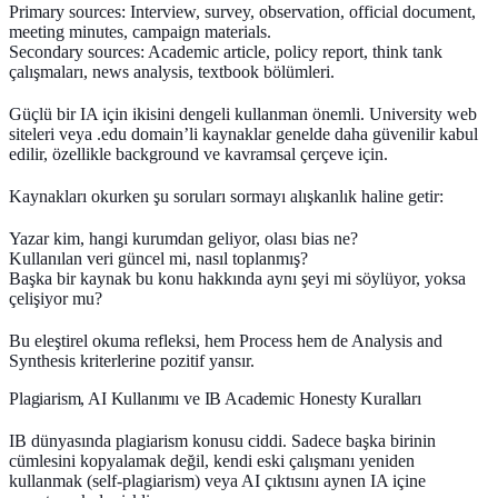
Primary sources:
Interview, survey, observation, official document,
meeting minutes, campaign materials.
Secondary sources:
Academic article, policy report, think tank
çalışmaları, news analysis, textbook bölümleri.
Güçlü bir IA için ikisini dengeli kullanman önemli. University web
siteleri veya .edu domain’li kaynaklar genelde daha güvenilir kabul
edilir, özellikle background ve kavramsal çerçeve için.
Kaynakları okurken şu soruları sormayı alışkanlık haline getir:
Yazar kim, hangi kurumdan geliyor, olası bias ne?
Kullanılan veri güncel mi, nasıl toplanmış?
Başka bir kaynak bu konu hakkında aynı şeyi mi söylüyor, yoksa
çelişiyor mu?
Bu eleştirel okuma refleksi, hem Process hem de Analysis and
Synthesis kriterlerine pozitif yansır.
Plagiarism, AI Kullanımı ve IB Academic Honesty Kuralları
IB dünyasında
plagiarism
konusu ciddi. Sadece başka birinin
cümlesini kopyalamak değil, kendi eski çalışmanı yeniden
kullanmak (self-plagiarism) veya AI çıktısını aynen IA içine