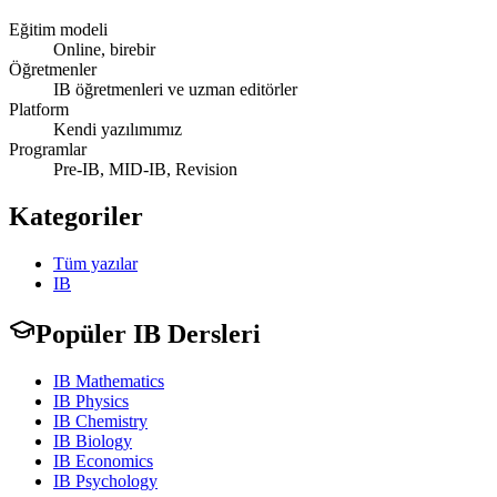
Eğitim modeli
Online, birebir
Öğretmenler
IB öğretmenleri ve uzman editörler
Platform
Kendi yazılımımız
Programlar
Pre-IB, MID-IB, Revision
Kategoriler
Tüm yazılar
IB
Popüler IB Dersleri
IB Mathematics
IB Physics
IB Chemistry
IB Biology
IB Economics
IB Psychology