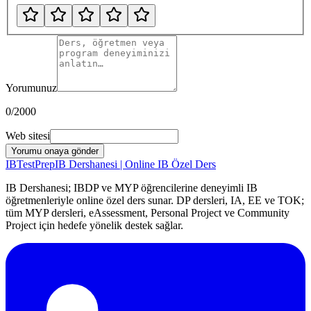
Yorumunuz
0
/2000
Web sitesi
Yorumu onaya gönder
IB
TestPrep
IB Dershanesi | Online IB Özel Ders
IB Dershanesi; IBDP ve MYP öğrencilerine deneyimli IB
öğretmenleriyle online özel ders sunar. DP dersleri, IA, EE ve TOK;
tüm MYP dersleri, eAssessment, Personal Project ve Community
Project için hedefe yönelik destek sağlar.