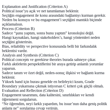
Explanation and Justification (Criterion A)
Political issue’yu açık ve net tanımlaman beklenir.
Seçtiğin engagement ile konu arasındaki bağlantıyı kurman gerekir.
Neden bu konuyu ve bu engagement’i seçtiğini mantıklı biçimde
açıklamalısın.
Process (Criterion B)
Sadece “şunu yaptım, sonra bunu yaptım” kronolojisi değil.
Hangi kaynakları, hangi stakeholders’ı, hangi yöntemleri neden
seçtiğini gösterirsin.
Bias, reliability ve perspective konusunda belli bir farkındalık
beklentisi vardır.
Analysis and Synthesis (Criterion C)
Political concepts ve gerekirse theories burada sahneye çıkar.
Farklı aktörlerin perspektiflerini bir araya getirip anlamlı yorumlar
yaparsın.
Sadece tanım ve özet değil, neden-sonuç ilişkisi ve bağlantı kurma
beklenir.
Yüksek band için burası genelde en belirleyici kısım, Grade
Boundary yukarısına çıkmak istiyorsan C kriteri çok güçlü olmalı.
Evaluation and Reflection (Criterion D)
Engagement tasarımını, data kalitesini, sınırlılıkları ve kendi
öğrenmeni sorgularsın.
“Ne öğrendim, neyi farklı yapardım, bu issue’nun daha geniş politik
anlamı ne” sorularına cevap verirsin.