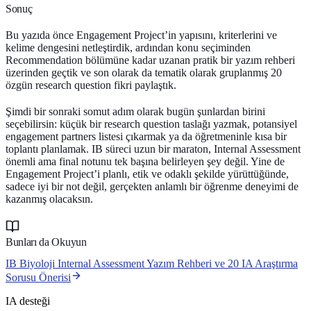
Sonuç
Bu yazıda önce Engagement Project’in yapısını, kriterlerini ve
kelime dengesini netleştirdik, ardından konu seçiminden
Recommendation bölümüne kadar uzanan pratik bir yazım rehberi
üzerinden geçtik ve son olarak da tematik olarak gruplanmış 20
özgün
research question
fikri paylaştık.
Şimdi bir sonraki somut adım olarak bugün şunlardan birini
seçebilirsin: küçük bir research question taslağı yazmak, potansiyel
engagement partners listesi çıkarmak ya da öğretmeninle kısa bir
toplantı planlamak. IB süreci uzun bir maraton, Internal Assessment
önemli ama final notunu tek başına belirleyen şey değil. Yine de
Engagement Project’i planlı, etik ve odaklı şekilde yürüttüğünde,
sadece iyi bir not değil, gerçekten anlamlı bir öğrenme deneyimi de
kazanmış olacaksın.
Bunları da Okuyun
IB Biyoloji Internal Assessment Yazım Rehberi ve 20 IA Araştırma
Sorusu Önerisi
IA desteği