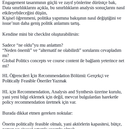
Engagement tasarımının güçlü ve zayıf yönlerine dürüstçe bak,
Data sınırlılıklarını açıkla, bu sınırlılıkların analysis sonuçlarını nasıl
etkileyebileceğini düşün,
Kişisel öğrenmeni, politika yapımına bakışının nasıl değiştiğini ve
issue’nun daha geniş politik anlamını tartış.
Kendine mini bir checklist oluşturabilirsin:
Sadece “ne oldu”yu mu anlattım?
“Neden önemli” ve “alternatif ne olabilirdi” sorularını cevapladım
mı?
Global Politics concepts ve course content ile bağlantı yeterince net
mi?
HL Öğrencileri İçin Recommendation Bölümü: Gerçekçi ve
Politically Feasible Öneriler Yazmak
HL için Recommendation, Analysis and Synthesis üzerine kurulu,
yani yeni bilgi eklemek için değil, mevcut bulgulardan hareketle
policy recommendation
üretmek için var.
Burada dikkat etmen gereken noktalar:
Önerin
politically feasible
olmalı, yani aktörlerin kapasitesi, bütçe,