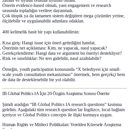
zaman ve siyasal ortamla uyumlu olmalı.
Önerin
evidence-based
olmalı, yani engagement ve research
sırasında topladığın verilere dayanmalı.
Çok ütopik ya da tamamen sistem değiştiren mega çözümler yerine,
ölçülebilir ve uygulanabilir adımlara odaklan.
400 kelimelik basit bir yapı kullanabilirsin:
Kısa giriş: Hangi issue için öneri getirdiğini hatırlat.
Önerinin net açıklaması: Kim, ne yapacak, nasıl yapacak?
Gerekçelendirme: Hangi data ve argument bu öneriyi destekliyor?
Risk ve sınırlılıklar: Ne ters gidebilir, nasıl azaltılabilir?
Örneğin, youth participation konusunda “X belediyesi için small-
scale youth consultation mekanizması” önermek, hem gerçekçi hem
de data ile desteklenebilir bir yol olabilir.
IB Global Politics IA İçin 20 Özgün Araştırma Sorusu Önerisi
Şimdi aradığın “IB Global Politics IA research questions” kısmına
gelelim. Aşağıdaki tüm research question’lar İngilizce, local bağlam
içeriyor ve Global Politics concepts ile ilişki kurmaya uygun.
Human Rights ve Mülteci Politikaları: Yerelden Küresele Araştırma