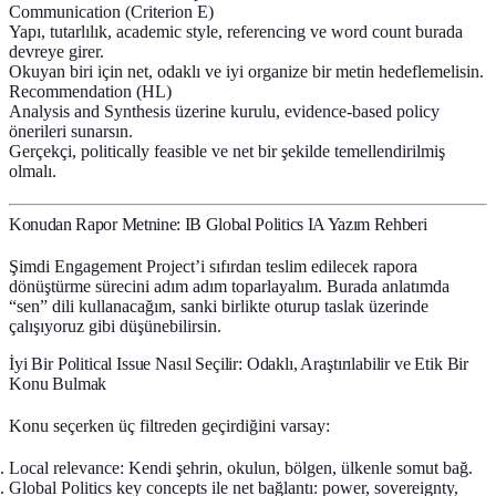
Communication (Criterion E)
Yapı, tutarlılık, academic style, referencing ve word count burada
devreye girer.
Okuyan biri için net, odaklı ve iyi organize bir metin hedeflemelisin.
Recommendation (HL)
Analysis and Synthesis üzerine kurulu, evidence-based policy
önerileri sunarsın.
Gerçekçi, politically feasible ve net bir şekilde temellendirilmiş
olmalı.
Konudan Rapor Metnine: IB Global Politics IA Yazım Rehberi
Şimdi Engagement Project’i sıfırdan teslim edilecek rapora
dönüştürme sürecini adım adım toparlayalım. Burada anlatımda
“sen” dili kullanacağım, sanki birlikte oturup taslak üzerinde
çalışıyoruz gibi düşünebilirsin.
İyi Bir Political Issue Nasıl Seçilir: Odaklı, Araştırılabilir ve Etik Bir
Konu Bulmak
Konu seçerken üç filtreden geçirdiğini varsay:
Local relevance:
Kendi şehrin, okulun, bölgen, ülkenle somut bağ.
Global Politics key concepts ile net bağlantı:
power, sovereignty,