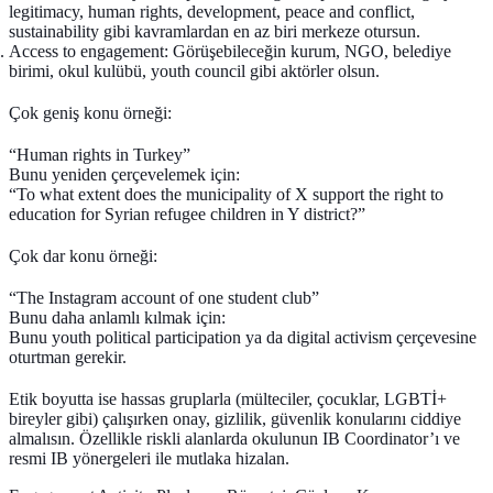
legitimacy, human rights, development, peace and conflict,
sustainability gibi kavramlardan en az biri merkeze otursun.
Access to engagement:
Görüşebileceğin kurum, NGO, belediye
birimi, okul kulübü, youth council gibi aktörler olsun.
Çok geniş konu örneği:
“Human rights in Turkey”
Bunu yeniden çerçevelemek için:
“To what extent does the municipality of X support the right to
education for Syrian refugee children in Y district?”
Çok dar konu örneği:
“The Instagram account of one student club”
Bunu daha anlamlı kılmak için:
Bunu youth political participation ya da digital activism çerçevesine
oturtman gerekir.
Etik boyutta ise hassas gruplarla (mülteciler, çocuklar, LGBTİ+
bireyler gibi) çalışırken onay, gizlilik, güvenlik konularını ciddiye
almalısın. Özellikle riskli alanlarda okulunun IB Coordinator’ı ve
resmi IB yönergeleri ile mutlaka hizalan.