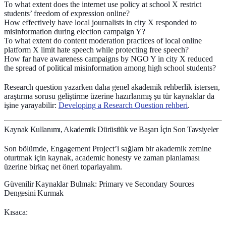
To what extent does the internet use policy at school X restrict
students’ freedom of expression online?
How effectively have local journalists in city X responded to
misinformation during election campaign Y?
To what extent do content moderation practices of local online
platform X limit hate speech while protecting free speech?
How far have awareness campaigns by NGO Y in city X reduced
the spread of political misinformation among high school students?
Research question yazarken daha genel akademik rehberlik istersen,
araştırma sorusu geliştirme üzerine hazırlanmış şu tür kaynaklar da
işine yarayabilir:
Developing a Research Question rehberi
.
Kaynak Kullanımı, Akademik Dürüstlük ve Başarı İçin Son Tavsiyeler
Son bölümde, Engagement Project’i sağlam bir akademik zemine
oturtmak için kaynak, academic honesty ve zaman planlaması
üzerine birkaç net öneri toparlayalım.
Güvenilir Kaynaklar Bulmak: Primary ve Secondary Sources
Dengesini Kurmak
Kısaca: