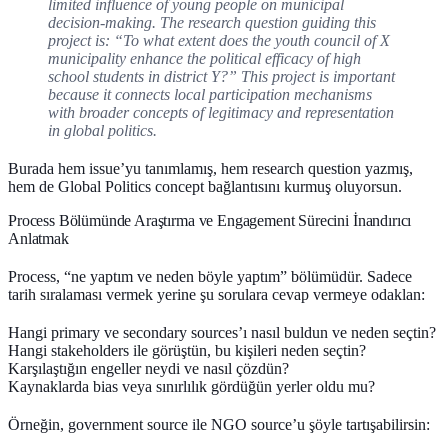
limited influence of young people on municipal
decision-making. The research question guiding this
project is:
“To what extent does the youth council of X
municipality enhance the political efficacy of high
school students in district Y?”
This project is important
because it connects local participation mechanisms
with broader concepts of legitimacy and representation
in global politics.
Burada hem issue’yu tanımlamış, hem research question yazmış,
hem de Global Politics concept bağlantısını kurmuş oluyorsun.
Process Bölümünde Araştırma ve Engagement Sürecini İnandırıcı
Anlatmak
Process, “ne yaptım ve neden böyle yaptım” bölümüdür. Sadece
tarih sıralaması vermek yerine şu sorulara cevap vermeye odaklan:
Hangi
primary
ve
secondary sources
’ı nasıl buldun ve neden seçtin?
Hangi stakeholders ile görüştün, bu kişileri neden seçtin?
Karşılaştığın engeller neydi ve nasıl çözdün?
Kaynaklarda bias veya sınırlılık gördüğün yerler oldu mu?
Örneğin, government source ile NGO source’u şöyle tartışabilirsin: