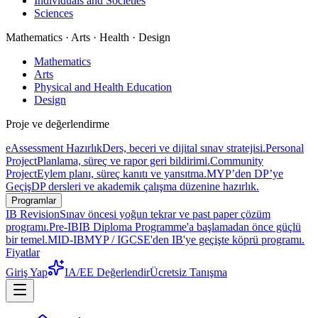
Individuals and Societies
Sciences
Mathematics · Arts · Health · Design
Mathematics
Arts
Physical and Health Education
Design
Proje ve değerlendirme
eAssessment Hazırlık
Ders, beceri ve dijital sınav stratejisi.
Personal
Project
Planlama, süreç ve rapor geri bildirimi.
Community
Project
Eylem planı, süreç kanıtı ve yansıtma.
MYP’den DP’ye
Geçiş
DP dersleri ve akademik çalışma düzenine hazırlık.
Programlar
IB Revision
Sınav öncesi yoğun tekrar ve past paper çözüm
programı.
Pre-IB
IB Diploma Programme'a başlamadan önce güçlü
bir temel.
MID-IB
MYP / IGCSE'den IB'ye geçişte köprü programı.
Fiyatlar
Giriş Yap
IA/EE Değerlendir
Ücretsiz Tanışma