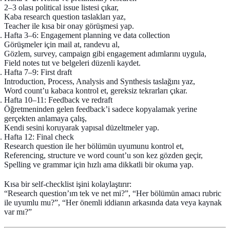
2–3 olası political issue listesi çıkar,
Kaba research question taslakları yaz,
Teacher ile kısa bir onay görüşmesi yap.
Hafta 3–6:
Engagement planning ve data collection
Görüşmeler için mail at, randevu al,
Gözlem, survey, campaign gibi engagement adımlarını uygula,
Field notes tut ve belgeleri düzenli kaydet.
Hafta 7–9:
First draft
Introduction, Process, Analysis and Synthesis taslağını yaz,
Word count’u kabaca kontrol et, gereksiz tekrarları çıkar.
Hafta 10–11:
Feedback ve redraft
Öğretmeninden gelen feedback’i sadece kopyalamak yerine
gerçekten anlamaya çalış,
Kendi sesini koruyarak yapısal düzeltmeler yap.
Hafta 12:
Final check
Research question ile her bölümün uyumunu kontrol et,
Referencing, structure ve word count’u son kez gözden geçir,
Spelling ve grammar için hızlı ama dikkatli bir okuma yap.
Kısa bir self-checklist işini kolaylaştırır:
“Research question’ım tek ve net mi?”, “Her bölümün amacı rubric
ile uyumlu mu?”, “Her önemli iddianın arkasında data veya kaynak
var mı?”