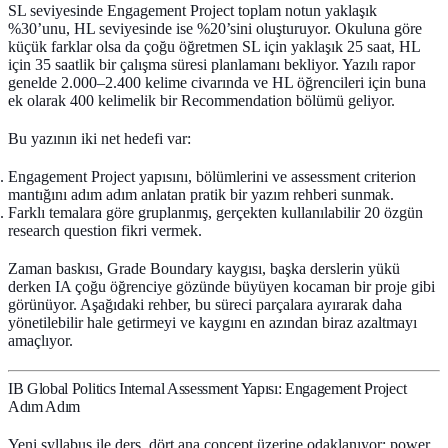
SL seviyesinde Engagement Project toplam notun yaklaşık
%30’unu, HL seviyesinde ise %20’sini oluşturuyor. Okuluna göre
küçük farklar olsa da çoğu öğretmen SL için yaklaşık 25 saat, HL
için 35 saatlik bir çalışma süresi planlamanı bekliyor. Yazılı rapor
genelde 2.000–2.400 kelime civarında ve HL öğrencileri için buna
ek olarak 400 kelimelik bir
Recommendation
bölümü geliyor.
Bu yazının iki net hedefi var:
Engagement Project yapısını, bölümlerini ve assessment criterion
mantığını adım adım anlatan pratik bir yazım rehberi sunmak.
Farklı temalara göre gruplanmış, gerçekten kullanılabilir 20 özgün
research question
fikri vermek.
Zaman baskısı, Grade Boundary kaygısı, başka derslerin yükü
derken IA çoğu öğrenciye gözünde büyüyen kocaman bir proje gibi
görünüyor. Aşağıdaki rehber, bu süreci parçalara ayırarak daha
yönetilebilir hale getirmeyi ve kaygını en azından biraz azaltmayı
amaçlıyor.
IB Global Politics Internal Assessment Yapısı: Engagement Project
Adım Adım
Yeni syllabus ile ders, dört ana concept üzerine odaklanıyor:
power,