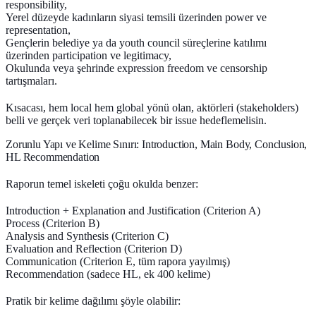
responsibility,
Yerel düzeyde kadınların siyasi temsili üzerinden power ve
representation,
Gençlerin belediye ya da youth council süreçlerine katılımı
üzerinden participation ve legitimacy,
Okulunda veya şehrinde expression freedom ve censorship
tartışmaları.
Kısacası, hem
local
hem
global
yönü olan, aktörleri (stakeholders)
belli ve gerçek veri toplanabilecek bir issue hedeflemelisin.
Zorunlu Yapı ve Kelime Sınırı: Introduction, Main Body, Conclusion,
HL Recommendation
Raporun temel iskeleti çoğu okulda benzer:
Introduction + Explanation and Justification (Criterion A)
Process (Criterion B)
Analysis and Synthesis (Criterion C)
Evaluation and Reflection (Criterion D)
Communication (Criterion E, tüm rapora yayılmış)
Recommendation (sadece HL, ek 400 kelime)
Pratik bir kelime dağılımı şöyle olabilir: