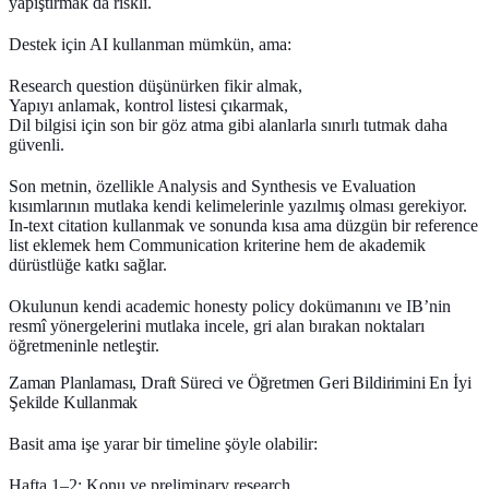
yapıştırmak da riskli.
Destek için AI kullanman mümkün, ama:
Research question düşünürken fikir almak,
Yapıyı anlamak, kontrol listesi çıkarmak,
Dil bilgisi için son bir göz atma gibi alanlarla sınırlı tutmak daha
güvenli.
Son metnin, özellikle Analysis and Synthesis ve Evaluation
kısımlarının mutlaka kendi kelimelerinle yazılmış olması gerekiyor.
In-text citation kullanmak ve sonunda kısa ama düzgün bir reference
list eklemek hem Communication kriterine hem de akademik
dürüstlüğe katkı sağlar.
Okulunun kendi academic honesty policy dokümanını ve IB’nin
resmî yönergelerini mutlaka incele, gri alan bırakan noktaları
öğretmeninle netleştir.
Zaman Planlaması, Draft Süreci ve Öğretmen Geri Bildirimini En İyi
Şekilde Kullanmak
Basit ama işe yarar bir timeline şöyle olabilir:
Hafta 1–2:
Konu ve preliminary research