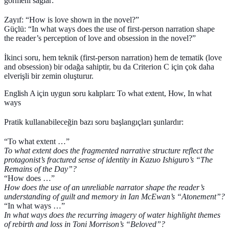
görmeni sağlar:
Zayıf: “How is love shown in the novel?”
Güçlü: “In what ways does the use of first-person narration shape
the reader’s perception of love and obsession in the novel?”
İkinci soru, hem teknik (first-person narration) hem de tematik (love
and obsession) bir odağa sahiptir, bu da Criterion C için çok daha
elverişli bir zemin oluşturur.
English A için uygun soru kalıpları: To what extent, How, In what
ways
Pratik kullanabileceğin bazı soru başlangıçları şunlardır:
“To what extent …”
To what extent does the fragmented narrative structure reflect the
protagonist’s fractured sense of identity in Kazuo Ishiguro’s “The
Remains of the Day”?
“How does …”
How does the use of an unreliable narrator shape the reader’s
understanding of guilt and memory in Ian McEwan’s “Atonement”?
“In what ways …”
In what ways does the recurring imagery of water highlight themes
of rebirth and loss in Toni Morrison’s “Beloved”?