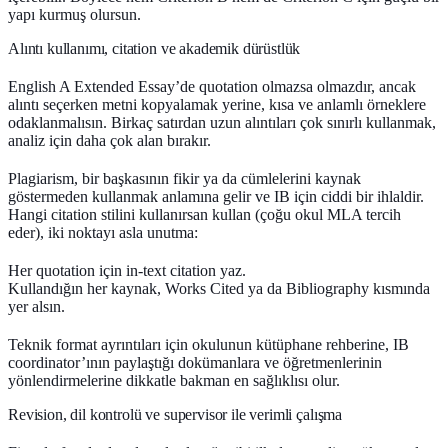
yapı kurmuş olursun.
Alıntı kullanımı, citation ve akademik dürüstlük
English A Extended Essay’de quotation olmazsa olmazdır, ancak
alıntı seçerken metni kopyalamak yerine,
kısa ve anlamlı
örneklere
odaklanmalısın. Birkaç satırdan uzun alıntıları çok sınırlı kullanmak,
analiz için daha çok alan bırakır.
Plagiarism, bir başkasının fikir ya da cümlelerini kaynak
göstermeden kullanmak anlamına gelir ve IB için ciddi bir ihlaldir.
Hangi citation stilini kullanırsan kullan (çoğu okul MLA tercih
eder), iki noktayı asla unutma:
Her quotation için in-text citation yaz.
Kullandığın her kaynak, Works Cited ya da Bibliography kısmında
yer alsın.
Teknik format ayrıntıları için okulunun kütüphane rehberine, IB
coordinator’ının paylaştığı dokümanlara ve öğretmenlerinin
yönlendirmelerine dikkatle bakman en sağlıklısı olur.
Revision, dil kontrolü ve supervisor ile verimli çalışma