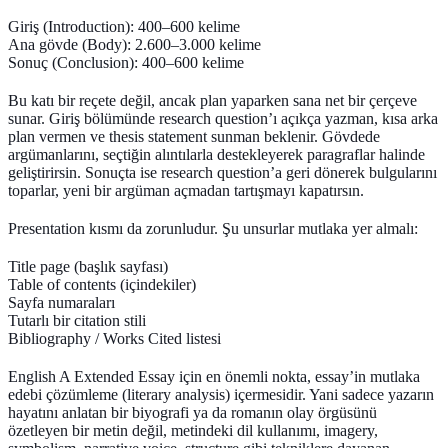
Giriş (Introduction): 400–600 kelime
Ana gövde (Body): 2.600–3.000 kelime
Sonuç (Conclusion): 400–600 kelime
Bu katı bir reçete değil, ancak plan yaparken sana net bir çerçeve
sunar. Giriş bölümünde research question’ı açıkça yazman, kısa arka
plan vermen ve thesis statement sunman beklenir. Gövdede
argümanlarını, seçtiğin alıntılarla destekleyerek paragraflar halinde
geliştirirsin. Sonuçta ise research question’a geri dönerek bulgularını
toparlar, yeni bir argüman açmadan tartışmayı kapatırsın.
Presentation kısmı da zorunludur. Şu unsurlar mutlaka yer almalı:
Title page (başlık sayfası)
Table of contents (içindekiler)
Sayfa numaraları
Tutarlı bir citation stili
Bibliography / Works Cited listesi
English A Extended Essay için en önemli nokta, essay’in mutlaka
edebi çözümleme (literary analysis)
içermesidir. Yani sadece yazarın
hayatını anlatan bir biyografi ya da romanın olay örgüsünü
özetleyen bir metin değil, metindeki dil kullanımı, imagery,