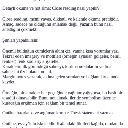
Detaylı okuma ve not alma: Close reading nasıl yapılır?
Close reading, metni yavaş, dikkatli ve kalemle okuma pratiğidir.
Amaç, sadece ne olduğunu anlamak değil, yazarın bunu
nasıl
anlattığını çözmektir.
Şunları yapabilirsin:
Önemli bulduğun cümlelerin altını çiz, yanına kısa yorumlar yaz.
Tekrar eden imagery ve motifleri (örneğin aynalar, gölgeler, belirli
renkler) renk kodlarıyla işaretle.
Karakterin ilk göründüğü sahneyi, kırılma noktalarını ve final
sahnesini özel olarak not al.
Margin notes yazarak, aklına gelen soruları ve bağlantıları anında
kaydet.
Örneğin, bir karakter her geçtiğinde yağmur yağıyorsa, bu basit bir
tesadüf olmayabilir. Bunu not almak, ileride symbolism üzerine
kuracağın argüman için sağlam bir temel sunar.
Outline hazırlama ve argüman kurma: Thesis statement yazmak
Outline, essay’inin iskeletidir. Kafandaki fikirleri kağıda, oradan da