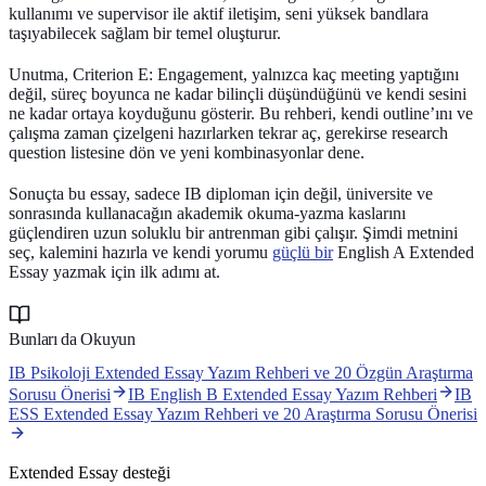
kullanımı ve supervisor ile aktif iletişim, seni yüksek bandlara
taşıyabilecek sağlam bir temel oluşturur.
Unutma, Criterion E: Engagement, yalnızca kaç meeting yaptığını
değil, süreç boyunca ne kadar bilinçli düşündüğünü ve kendi sesini
ne kadar ortaya koyduğunu gösterir. Bu rehberi, kendi outline’ını ve
çalışma zaman çizelgeni hazırlarken tekrar aç, gerekirse research
question listesine dön ve yeni kombinasyonlar dene.
Sonuçta bu essay, sadece IB diploman için değil, üniversite ve
sonrasında kullanacağın akademik okuma-yazma kaslarını
güçlendiren uzun soluklu bir antrenman gibi çalışır. Şimdi metnini
seç, kalemini hazırla ve kendi yorumu
güçlü bir
English A Extended
Essay yazmak için ilk adımı at.
Bunları da Okuyun
IB Psikoloji Extended Essay Yazım Rehberi ve 20 Özgün Araştırma
Sorusu Önerisi
IB English B Extended Essay Yazım Rehberi
IB
ESS Extended Essay Yazım Rehberi ve 20 Araştırma Sorusu Önerisi
Extended Essay desteği