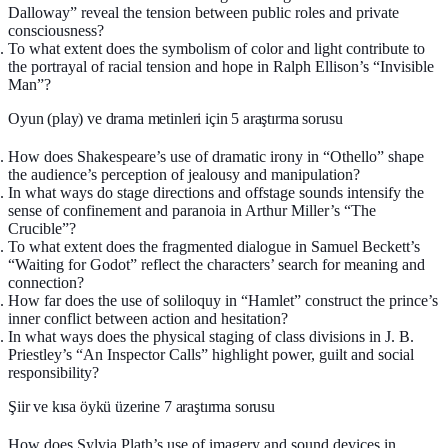
Dalloway” reveal the tension between public roles and private
consciousness?
To what extent does the symbolism of color and light contribute to
the portrayal of racial tension and hope in Ralph Ellison’s “Invisible
Man”?
Oyun (play) ve drama metinleri için 5 araştırma sorusu
How does Shakespeare’s use of dramatic irony in “Othello” shape
the audience’s perception of jealousy and manipulation?
In what ways do stage directions and offstage sounds intensify the
sense of confinement and paranoia in Arthur Miller’s “The
Crucible”?
To what extent does the fragmented dialogue in Samuel Beckett’s
“Waiting for Godot” reflect the characters’ search for meaning and
connection?
How far does the use of soliloquy in “Hamlet” construct the prince’s
inner conflict between action and hesitation?
In what ways does the physical staging of class divisions in J. B.
Priestley’s “An Inspector Calls” highlight power, guilt and social
responsibility?
Şiir ve kısa öykü üzerine 7 araştırma sorusu
How does Sylvia Plath’s use of imagery and sound devices in