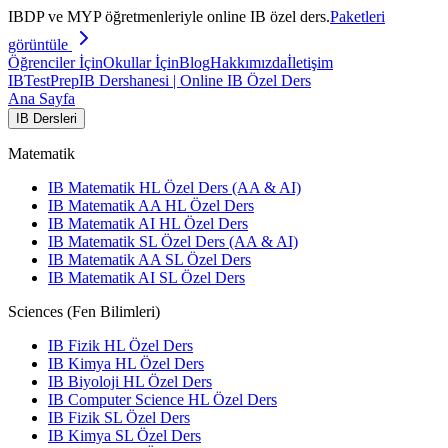
IBDP ve MYP öğretmenleriyle online IB özel ders.
Paketleri
görüntüle
Öğrenciler İçin
Okullar İçin
Blog
Hakkımızda
İletişim
IB
TestPrep
IB Dershanesi | Online IB Özel Ders
Ana Sayfa
IB Dersleri
Matematik
IB Matematik HL Özel Ders (AA & AI)
IB Matematik AA HL Özel Ders
IB Matematik AI HL Özel Ders
IB Matematik SL Özel Ders (AA & AI)
IB Matematik AA SL Özel Ders
IB Matematik AI SL Özel Ders
Sciences (Fen Bilimleri)
IB Fizik HL Özel Ders
IB Kimya HL Özel Ders
IB Biyoloji HL Özel Ders
IB Computer Science HL Özel Ders
IB Fizik SL Özel Ders
IB Kimya SL Özel Ders