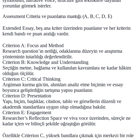
symbolism, narrative voice, structure gibi tekniklere dayanan
yorumlar görmek isterler.
Assessment Criteria ve puanlama mantığı (A, B, C, D, E)
Extended Essay, beş ana kriter üzerinden puanlanır ve her kriterin
kendi bandı ve puan aralığı vardır.
Criterion A: Focus and Method
Research question’ın netliği, odaklanma düzeyin ve araştırma
yönteminin tutarlılığı değerlendirilir.
Criterion B: Knowledge and Understanding
Seçtiğin metne, bağlama ve kullanılan kavramlara ne kadar hâkim
olduğun ölçülür.
Criterion C: Critical Thinking
Argüman kurma gücün, alıntıları analiz etme biçimin ve essay
boyunca geliştirdiğin tartışma yapısı puanlanır.
Criterion D: Presentation
Yapı, biçim, başlıklar, citation, tablo ve görsellerin düzenli ve
akademik standartlara uygun olup olmadığına bakılır.
Criterion E: Engagement
Researcher’s Reflection Space ve viva voce üzerinden, süreçle ne
kadar içten ve bilinçli şekilde uğraştığın görülür.
Özellikle
Criterion C
, yüksek bandlara çıkmak için merkezi bir role