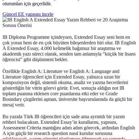
oturumları için geçerlidir.
Güncel EE yapısını incele
IB Diploma Programme içindeysen, Extended Essay seni hem en
çok yoran hem de en çok büyüten bileşenlerden biri olur.
IB English
A Extended Essay
, 4.000 kelimelik bağımsız bir araştırma ve
akademik yazı süreci olarak, senden tam anlamıyla “küçük bir lisans
öğrencisi” gibi düşünmeni bekler.
Özellikle English A: Literature ve English A: Language and
Literature öğrencileri için Extended Essay, yalnızca uzun bir
kompozisyon değil, sistemli okuma, analiz ve yazma becerilerini
gösterdiğin bir vitrin görevi görür. Evet, sonuçta aldığın not IB
toplam puanına eklenen core puanlarına etki eder ve Grade
Boundary çizgilerini aşman, üniversite başvurularında da güçlü bir
mesaj verir.
Bu yazıda Türk IB öğrencileri için sade ama ayrıntılı bir yazım
rehberi bulacaksın. Extended Essay’in kurallarını, yapısını,
Assessment Criteria mantığını adım adım görecek, ardından English
A için güçlü bir research question nasıl kurulur sorusuna
odaklanacak, yazım sürecini planlamayı öğrenecek ve sonunda