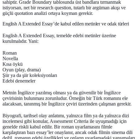
sahiptir. Grade Boundary tablosunda üst bandlara tırmanmak
istiyorsan, net bir research question, tutarlı bir argüman akışı ve
güçlü quotation analizi ortaya koyman gerekir.
English A Extended Essay’de kabul edilen metinler ve odak türleri
English A Extended Essay, temelde
edebi metinler
üzerine
kurulmalıdır. Yani:
Roman
Novella
Kısa öykü
Oyun (play, drama)
Şiir ya da şiir koleksiyonları
Edebi denemeler
Metnin İngilizce yazılmış olması ya da güvenilir bir İngilizce
çevirisinin bulunması zorunludur. Örneğin bir Türk romanını ele
alacaksan, tanınmış bir İngilizce çeviri üzerinden çalışman gerekir.
Biyografi, tarihsel olay anlatımı, yalnızca film ya da yalnızca dizi
incelemesi gibi konular, Assessment Criteria ile uyuşmadığı için
genelde riskli kabul edilir. Bir roman uyarlamasını filmle
karşılaştıran bazı essay’ler onaylanır, ancak odak filmin sinema dili
değil, romanın edebi özellikleri ve onların uyarlamadaki yansımaları