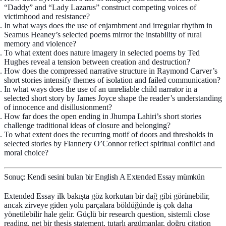
“Daddy” and “Lady Lazarus” construct competing voices of
victimhood and resistance?
In what ways does the use of enjambment and irregular rhythm in
Seamus Heaney’s selected poems mirror the instability of rural
memory and violence?
To what extent does nature imagery in selected poems by Ted
Hughes reveal a tension between creation and destruction?
How does the compressed narrative structure in Raymond Carver’s
short stories intensify themes of isolation and failed communication?
In what ways does the use of an unreliable child narrator in a
selected short story by James Joyce shape the reader’s understanding
of innocence and disillusionment?
How far does the open ending in Jhumpa Lahiri’s short stories
challenge traditional ideas of closure and belonging?
To what extent does the recurring motif of doors and thresholds in
selected stories by Flannery O’Connor reflect spiritual conflict and
moral choice?
Sonuç: Kendi sesini bulan bir English A Extended Essay mümkün
Extended Essay ilk bakışta göz korkutan bir dağ gibi görünebilir,
ancak zirveye giden yolu parçalara böldüğünde iş çok daha
yönetilebilir hale gelir. Güçlü bir
research question
, sistemli close
reading, net bir thesis statement, tutarlı argümanlar, doğru citation