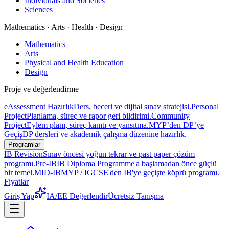
Individuals and Societies
Sciences
Mathematics · Arts · Health · Design
Mathematics
Arts
Physical and Health Education
Design
Proje ve değerlendirme
eAssessment Hazırlık
Ders, beceri ve dijital sınav stratejisi.
Personal
Project
Planlama, süreç ve rapor geri bildirimi.
Community
Project
Eylem planı, süreç kanıtı ve yansıtma.
MYP’den DP’ye
Geçiş
DP dersleri ve akademik çalışma düzenine hazırlık.
Programlar
IB Revision
Sınav öncesi yoğun tekrar ve past paper çözüm
programı.
Pre-IB
IB Diploma Programme'a başlamadan önce güçlü
bir temel.
MID-IB
MYP / IGCSE'den IB'ye geçişte köprü programı.
Fiyatlar
Giriş Yap
IA/EE Değerlendir
Ücretsiz Tanışma