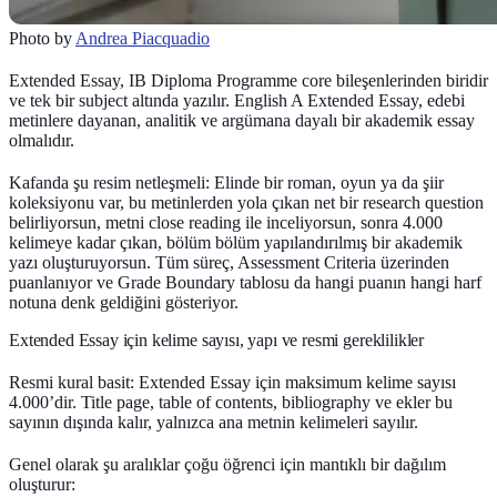
Photo by
Andrea Piacquadio
Extended Essay, IB Diploma Programme core bileşenlerinden biridir
ve tek bir subject altında yazılır. English A Extended Essay, edebi
metinlere dayanan, analitik ve argümana dayalı bir akademik essay
olmalıdır.
Kafanda şu resim netleşmeli: Elinde bir roman, oyun ya da şiir
koleksiyonu var, bu metinlerden yola çıkan net bir research question
belirliyorsun, metni close reading ile inceliyorsun, sonra 4.000
kelimeye kadar çıkan, bölüm bölüm yapılandırılmış bir akademik
yazı oluşturuyorsun. Tüm süreç, Assessment Criteria üzerinden
puanlanıyor ve Grade Boundary tablosu da hangi puanın hangi harf
notuna denk geldiğini gösteriyor.
Extended Essay için kelime sayısı, yapı ve resmi gereklilikler
Resmi kural basit: Extended Essay için maksimum kelime sayısı
4.000’dir. Title page, table of contents, bibliography ve ekler bu
sayının dışında kalır, yalnızca ana metnin kelimeleri sayılır.
Genel olarak şu aralıklar çoğu öğrenci için mantıklı bir dağılım
oluşturur: