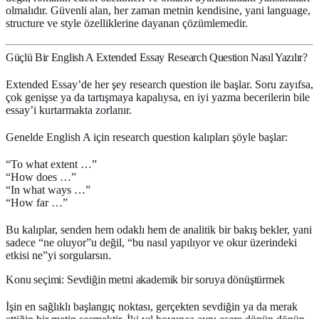
olmalıdır. Güvenli alan, her zaman metnin kendisine, yani language,
structure ve style özelliklerine dayanan çözümlemedir.
Güçlü Bir English A Extended Essay Research Question Nasıl Yazılır?
Extended Essay’de her şey research question ile başlar. Soru zayıfsa,
çok genişse ya da tartışmaya kapalıysa, en iyi yazma becerilerin bile
essay’i kurtarmakta zorlanır.
Genelde English A için research question kalıpları şöyle başlar:
“To what extent …”
“How does …”
“In what ways …”
“How far …”
Bu kalıplar, senden hem odaklı hem de analitik bir bakış bekler, yani
sadece “ne oluyor”u değil, “bu nasıl yapılıyor ve okur üzerindeki
etkisi ne”yi sorgularsın.
Konu seçimi: Sevdiğin metni akademik bir soruya dönüştürmek
İşin en sağlıklı başlangıç noktası, gerçekten sevdiğin ya da merak