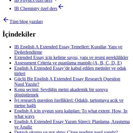
IB Physics
özel ders
IB Chemistry
özel ders
Tüm blog yazıları
İçindekiler
IB English A Extended Essay Temelleri: Kurallar, Yapı ve
Değerlendirme
Extended Essay için kelime sayısı, yapı ve resmi gereklilikler
Assessment Criteria ve puanlama mantığı (A, B, C, D, E)
English A Extended Essay’de kabul edilen metinler ve odak
türleri
Güçlü Bir English A Extended Essay Research Question
Nasıl Yazılır?
Konu seçimi: Sevdiğin metni akademik bir soruya
dönüştürmek
İyi research question özellikleri: Odaklı, tartışmaya açık ve
metne bağlı
English A için uygun soru kalıpları: To what extent, How, In
what ways
English A Extended Essay Yazım Süreci: Planlama, Araştırma
ve Analiz
Detaylı okuma ve not alma: Close reading nasıl yapılır?