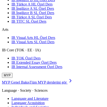
IB Türkçe A HL Özel Ders
IB İngilizce A SL Özel Ders
IB İngilizce B SL Özel Ders
IB Türkçe A SL Özel Ders
IB TITC SL Özel Ders
Arts
IB Visual Arts HL Özel Ders
IB Visual Arts SL Özel Ders
IB Core (TOK · EE · IA)
IB TOK Özel Ders
IB Extended Essay Özel Ders
IB Internal Assessment Özel Ders
MYP
MYP Genel Bakış
Tüm MYP derslerini gör
Language · Society · Sciences
Language and Literature
Language Acquisition