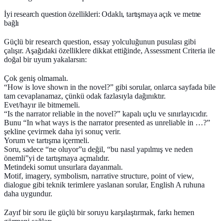
İyi research question özellikleri: Odaklı, tartışmaya açık ve metne
bağlı
Güçlü bir research question, essay yolculuğunun pusulası gibi
çalışır. Aşağıdaki özelliklere dikkat ettiğinde, Assessment Criteria ile
doğal bir uyum yakalarsın:
Çok geniş olmamalı.
“How is love shown in the novel?” gibi sorular, onlarca sayfada bile
tam cevaplanamaz, çünkü odak fazlasıyla dağınıktır.
Evet/hayır ile bitmemeli.
“Is the narrator reliable in the novel?” kapalı uçlu ve sınırlayıcıdır.
Bunu “In what ways is the narrator presented as unreliable in …?”
şekline çevirmek daha iyi sonuç verir.
Yorum ve tartışma içermeli.
Soru, sadece “ne oluyor”u değil, “bu nasıl yapılmış ve neden
önemli”yi de tartışmaya açmalıdır.
Metindeki somut unsurlara dayanmalı.
Motif, imagery, symbolism, narrative structure, point of view,
dialogue gibi teknik terimlere yaslanan sorular, English A ruhuna
daha uygundur.
Zayıf bir soru ile güçlü bir soruyu karşılaştırmak, farkı hemen