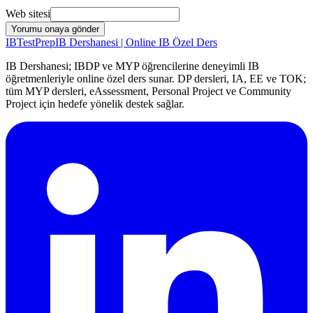
Web sitesi
Yorumu onaya gönder
IB
TestPrep
IB Dershanesi | Online IB Özel Ders
IB Dershanesi; IBDP ve MYP öğrencilerine deneyimli IB
öğretmenleriyle online özel ders sunar. DP dersleri, IA, EE ve TOK;
tüm MYP dersleri, eAssessment, Personal Project ve Community
Project için hedefe yönelik destek sağlar.