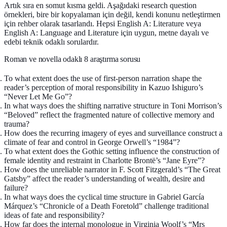
Artık sıra en somut kısma geldi. Aşağıdaki research question
örnekleri, bire bir kopyalaman için değil, kendi konunu netleştirmen
için rehber olarak tasarlandı. Hepsi English A: Literature veya
English A: Language and Literature için uygun, metne dayalı ve
edebi teknik odaklı sorulardır.
Roman ve novella odaklı 8 araştırma sorusu
To what extent does the use of first-person narration shape the
reader’s perception of moral responsibility in Kazuo Ishiguro’s
“Never Let Me Go”?
In what ways does the shifting narrative structure in Toni Morrison’s
“Beloved” reflect the fragmented nature of collective memory and
trauma?
How does the recurring imagery of eyes and surveillance construct a
climate of fear and control in George Orwell’s “1984”?
To what extent does the Gothic setting influence the construction of
female identity and restraint in Charlotte Brontë’s “Jane Eyre”?
How does the unreliable narrator in F. Scott Fitzgerald’s “The Great
Gatsby” affect the reader’s understanding of wealth, desire and
failure?
In what ways does the cyclical time structure in Gabriel García
Márquez’s “Chronicle of a Death Foretold” challenge traditional
ideas of fate and responsibility?
How far does the internal monologue in Virginia Woolf’s “Mrs