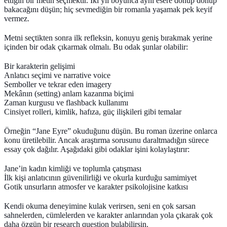
ettiğin bir metin seçmektir. İki yıl boyunca aynı esere dönüp dönüp
bakacağını düşün; hiç sevmediğin bir romanla yaşamak pek keyif
vermez.
Metni seçtikten sonra ilk refleksin, konuyu geniş bırakmak yerine
içinden
bir odak
çıkarmak olmalı. Bu odak şunlar olabilir:
Bir karakterin gelişimi
Anlatıcı seçimi ve narrative voice
Semboller ve tekrar eden imagery
Mekânın (setting) anlam kazanma biçimi
Zaman kurgusu ve flashback kullanımı
Cinsiyet rolleri, kimlik, hafıza, güç ilişkileri gibi temalar
Örneğin “Jane Eyre” okuduğunu düşün. Bu roman üzerine onlarca
konu üretilebilir. Ancak araştırma sorusunu daraltmadığın sürece
essay çok dağılır. Aşağıdaki gibi odaklar işini kolaylaştırır:
Jane’in kadın kimliği ve toplumla çatışması
İlk kişi anlatıcının güvenilirliği ve okurla kurduğu samimiyet
Gotik unsurların atmosfer ve karakter psikolojisine katkısı
Kendi okuma deneyimine kulak verirsen, seni en çok sarsan
sahnelerden, cümlelerden ve karakter anlarından yola çıkarak çok
daha özgün bir research question bulabilirsin.