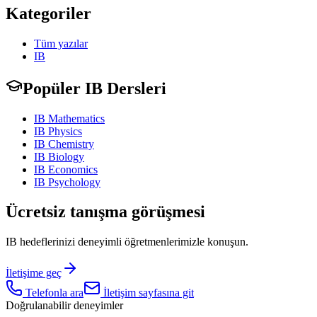
Kategoriler
Tüm yazılar
IB
Popüler IB Dersleri
IB Mathematics
IB Physics
IB Chemistry
IB Biology
IB Economics
IB Psychology
Ücretsiz tanışma görüşmesi
IB hedeflerinizi deneyimli öğretmenlerimizle konuşun.
İletişime geç
Telefonla ara
İletişim sayfasına git
Doğrulanabilir deneyimler