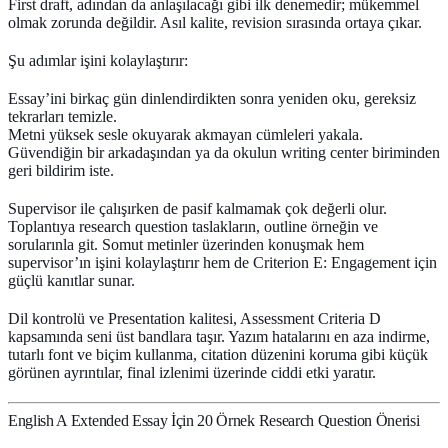
First draft, adından da anlaşılacağı gibi ilk denemedir; mükemmel
olmak zorunda değildir. Asıl kalite, revision sırasında ortaya çıkar.
Şu adımlar işini kolaylaştırır:
Essay’ini birkaç gün dinlendirdikten sonra yeniden oku, gereksiz
tekrarları temizle.
Metni yüksek sesle okuyarak akmayan cümleleri yakala.
Güvendiğin bir arkadaşından ya da okulun writing center biriminden
geri bildirim iste.
Supervisor ile çalışırken de pasif kalmamak çok değerli olur.
Toplantıya research question taslakların, outline örneğin ve
sorularınla git. Somut metinler üzerinden konuşmak hem
supervisor’ın işini kolaylaştırır hem de Criterion E: Engagement için
güçlü kanıtlar sunar.
Dil kontrolü ve Presentation kalitesi, Assessment Criteria D
kapsamında seni üst bandlara taşır. Yazım hatalarını en aza indirme,
tutarlı font ve biçim kullanma, citation düzenini koruma gibi küçük
görünen ayrıntılar, final izlenimi üzerinde ciddi etki yaratır.
English A Extended Essay İçin 20 Örnek Research Question Önerisi