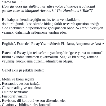
“How far …”
How far does the shifting narrative voice challenge traditional
gender roles in Margaret Atwood’s “The Handmaid’s Tale”?
Bu kalıpları kendi seçtiğin metin, tema ve tekniklerle
doldurduğunda, kısa sürede birkaç farklı research question taslağı
elde edebilirsin. Supervisor ile görüşmeden önce 2–3 farklı versiyon
yazmak, daha hızlı netleşmene yardım eder.
English A Extended Essay Yazım Süreci: Planlama, Araştırma ve Analiz
Extended Essay için tek seferde yazılmış bir “gece yarısı maratonu”
fikrini aklından tamamen çıkarmalısın. Sağlıklı bir süreç, zamana
yayılmış, küçük ama düzenli adımlardan oluşur.
Genel akış şu şekilde ilerler:
Metin ve konu seçimi
Research question taslağı
Close reading ve not alma
Outline hazırlama
First draft yazımı
Revision, dil kontrolü ve son düzenlemeler
Citation ve bibliography kontrolü