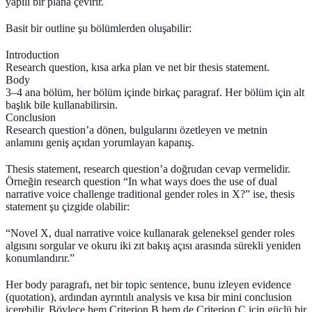
yapılı bir plana çevirir.
Basit bir outline şu bölümlerden oluşabilir:
Introduction
Research question, kısa arka plan ve net bir thesis statement.
Body
3–4 ana bölüm, her bölüm içinde birkaç paragraf. Her bölüm için alt
başlık bile kullanabilirsin.
Conclusion
Research question’a dönen, bulgularını özetleyen ve metnin
anlamını geniş açıdan yorumlayan kapanış.
Thesis statement, research question’a doğrudan cevap vermelidir.
Örneğin research question “In what ways does the use of dual
narrative voice challenge traditional gender roles in X?” ise, thesis
statement şu çizgide olabilir:
“Novel X, dual narrative voice kullanarak geleneksel gender roles
algısını sorgular ve okuru iki zıt bakış açısı arasında sürekli yeniden
konumlandırır.”
Her body paragrafı, net bir
topic sentence
, bunu izleyen
evidence
(quotation)
, ardından ayrıntılı
analysis
ve kısa bir
mini conclusion
içerebilir. Böylece hem Criterion B hem de Criterion C için güçlü bir