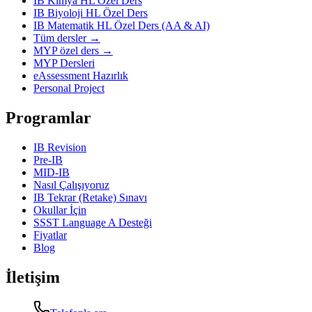
IB Kimya HL Özel Ders
IB Biyoloji HL Özel Ders
IB Matematik HL Özel Ders (AA & AI)
Tüm dersler →
MYP özel ders →
MYP Dersleri
eAssessment Hazırlık
Personal Project
Programlar
IB Revision
Pre-IB
MID-IB
Nasıl Çalışıyoruz
IB Tekrar (Retake) Sınavı
Okullar İçin
SSST Language A Desteği
Fiyatlar
Blog
İletişim