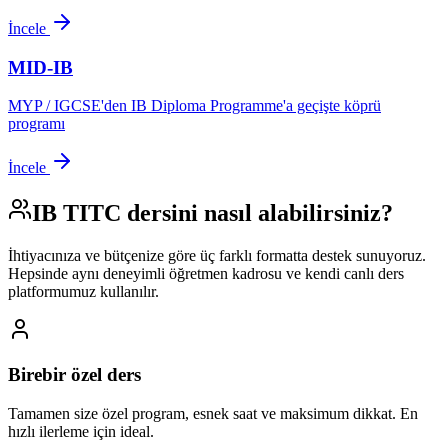
İncele
MID-IB
MYP / IGCSE'den IB Diploma Programme'a geçişte köprü
programı
İncele
IB TITC
dersini nasıl alabilirsiniz?
İhtiyacınıza ve bütçenize göre üç farklı formatta destek sunuyoruz.
Hepsinde aynı deneyimli öğretmen kadrosu ve kendi canlı ders
platformumuz kullanılır.
Birebir özel ders
Tamamen size özel program, esnek saat ve maksimum dikkat. En
hızlı ilerleme için ideal.