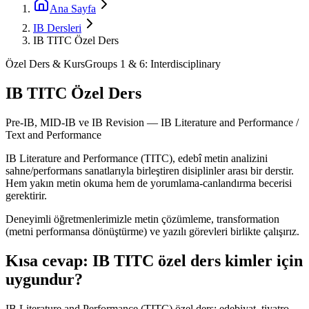
Ana Sayfa
IB Dersleri
IB TITC Özel Ders
Özel Ders & Kurs
Groups 1 & 6: Interdisciplinary
IB TITC Özel Ders
Pre-IB, MID-IB ve IB Revision —
IB Literature and Performance /
Text and Performance
IB Literature and Performance (TITC), edebî metin analizini
sahne/performans sanatlarıyla birleştiren disiplinler arası bir derstir.
Hem yakın metin okuma hem de yorumlama-canlandırma becerisi
gerektirir.
Deneyimli öğretmenlerimizle metin çözümleme, transformation
(metni performansa dönüştürme) ve yazılı görevleri birlikte çalışırız.
Kısa cevap:
IB TITC
özel ders kimler için
uygundur?
IB Literature and Performance (TITC) özel ders; edebiyat, tiyatro,