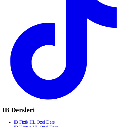
IB Dersleri
IB Fizik HL Özel Ders