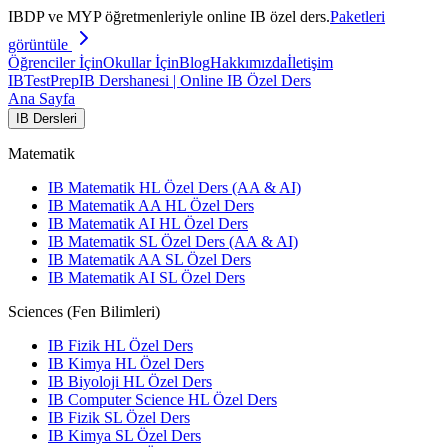
IBDP ve MYP öğretmenleriyle online IB özel ders.
Paketleri
görüntüle
Öğrenciler İçin
Okullar İçin
Blog
Hakkımızda
İletişim
IB
TestPrep
IB Dershanesi | Online IB Özel Ders
Ana Sayfa
IB Dersleri
Matematik
IB Matematik HL Özel Ders (AA & AI)
IB Matematik AA HL Özel Ders
IB Matematik AI HL Özel Ders
IB Matematik SL Özel Ders (AA & AI)
IB Matematik AA SL Özel Ders
IB Matematik AI SL Özel Ders
Sciences (Fen Bilimleri)
IB Fizik HL Özel Ders
IB Kimya HL Özel Ders
IB Biyoloji HL Özel Ders
IB Computer Science HL Özel Ders
IB Fizik SL Özel Ders
IB Kimya SL Özel Ders