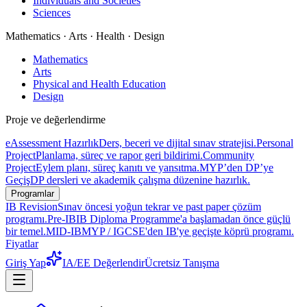
Individuals and Societies
Sciences
Mathematics · Arts · Health · Design
Mathematics
Arts
Physical and Health Education
Design
Proje ve değerlendirme
eAssessment Hazırlık
Ders, beceri ve dijital sınav stratejisi.
Personal
Project
Planlama, süreç ve rapor geri bildirimi.
Community
Project
Eylem planı, süreç kanıtı ve yansıtma.
MYP’den DP’ye
Geçiş
DP dersleri ve akademik çalışma düzenine hazırlık.
Programlar
IB Revision
Sınav öncesi yoğun tekrar ve past paper çözüm
programı.
Pre-IB
IB Diploma Programme'a başlamadan önce güçlü
bir temel.
MID-IB
MYP / IGCSE'den IB'ye geçişte köprü programı.
Fiyatlar
Giriş Yap
IA/EE Değerlendir
Ücretsiz Tanışma