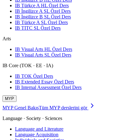
IB Türkçe A HL Özel Ders
IB İngilizce A SL Özel Ders
IB İngilizce B SL Özel Ders
IB Türkçe A SL Özel Ders
IB TITC SL Özel Ders
Arts
IB Visual Arts HL Özel Ders
IB Visual Arts SL Özel Ders
IB Core (TOK · EE · IA)
IB TOK Özel Ders
IB Extended Essay Özel Ders
IB Internal Assessment Özel Ders
MYP
MYP Genel Bakış
Tüm MYP derslerini gör
Language · Society · Sciences
Language and Literature
Language Acquisition