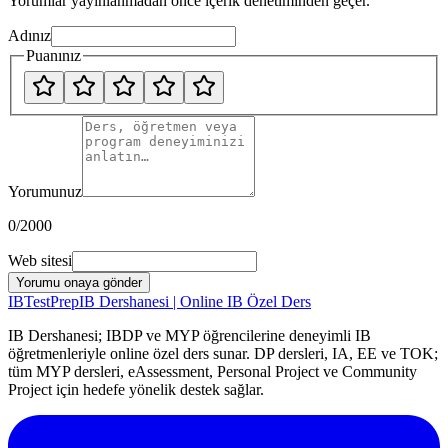
Yorumlar yayınlanmadan önce içerik denetiminden geçer.
Adınız
Puanınız
Yorumunuz
0
/2000
Web sitesi
Yorumu onaya gönder
IB
TestPrep
IB Dershanesi | Online IB Özel Ders
IB Dershanesi; IBDP ve MYP öğrencilerine deneyimli IB
öğretmenleriyle online özel ders sunar. DP dersleri, IA, EE ve TOK;
tüm MYP dersleri, eAssessment, Personal Project ve Community
Project için hedefe yönelik destek sağlar.