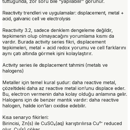
tuttuğunda, zor soru bile “yapılabilir” görünür.
Reactivity trendleri ve uygulamalar: displacement, metal +
acid, galvanic cell ve electrolysis
Reactivity 3.2, sadece denklem dengeleme değildir,
tepkimenin olup olmayacağını yorumlama kısmı da
vardır. Burada activity series fikri, displacement
tepkimeleri, metal + acid redox yorumu ve cell farklarını
aynı çatı altında görmek işini kolaylaştırır.
Activity series ile displacement tahmini (metals ve
halogens)
Metaller için temel kural şudur: daha reactive metal,
çözeltideki daha az reactive metal ion’unu
displace
eder.
Bu, electron vermenin daha kolay olduğu anlamına gelir.
Halogens için de benzer mantık vardır: daha reactive
halogen, halide ion’ları oxidise edebilir.
Kısa senaryo fikirleri:
Birincisi, Zn(s) ile CuSO₄(aq) karıştırılırsa Cu²⁺ reduced
olur, Cu(s) çöker.