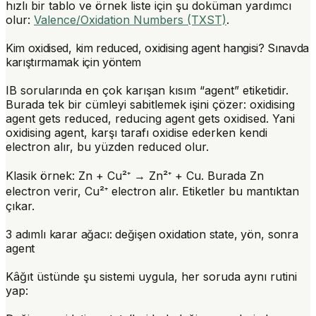
hızlı bir tablo ve örnek liste için şu doküman yardımcı
olur:
Valence/Oxidation Numbers (TXST)
.
Kim oxidised, kim reduced, oxidising agent hangisi? Sınavda
karıştırmamak için yöntem
IB sorularında en çok karışan kısım “agent” etiketidir.
Burada tek bir cümleyi sabitlemek işini çözer:
oxidising
agent gets reduced
, reducing agent gets oxidised. Yani
oxidising agent, karşı tarafı oxidise ederken kendi
electron alır, bu yüzden reduced olur.
Klasik örnek: Zn + Cu²⁺ → Zn²⁺ + Cu. Burada Zn
electron verir, Cu²⁺ electron alır. Etiketler bu mantıktan
çıkar.
3 adımlı karar ağacı: değişen oxidation state, yön, sonra
agent
Kâğıt üstünde şu sistemi uygula, her soruda aynı rutini
yap: