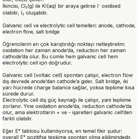
İkincisi, Cl₂(g) ile KI(aq) bir araya gelirse I⁻ oxidised
olabilir, I₂ oluşabilir.
Galvanic cell ve electrolytic cell temelleri: anode, cathode,
electron flow, salt bridge
Öğrencilerin en çok karıştırdığı noktayı netleştirelim:
oxidation her zaman anode’da
,
reduction her zaman
cathode’da
olur. Bu cümle hem galvanic cell hem
electrolytic cell için doğrudur.
Galvanic cell
(voltaic cell) spontan çalışır, electron flow
dış devrede anode’dan cathode’a gider.
Salt bridge
, iki
yarı hücrede charge balance sağlar, yoksa tepkime kısa
sürede durur.
Electrolytic cell
dış güç kaynağı ile çalışır, yani tepkime
zorlanır. Yine oxidation anode’da, reduction cathode’da
olur, ama elektrotların + ve - işaretleri galvanic cell’den
farklı olabilir.
Eğer E° tablosu kullanılıyorsa, en temel fikir şudur:
overall E° pozitifse tepkime spontan olma eğilimindedir.