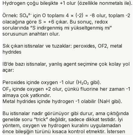
Hydrogen çoğu bileşikte
+1
olur (özellikle nonmetals ile).
Örnek: SO₄²⁻ için O toplamı 4 × (-2) = -8 olur, toplam -2
olacağına göre S = +6 çıkar. Bu sonuç, redox
sorularında “S indirgenmiş mi yükseltgenmiş mi”
sorusunun anahtarı olur.
Sık çıkan istisnalar ve tuzaklar: peroxides, OF2, metal
hydrides
IB’de bazı istisnalar, yanlış agent seçimine çok kolay yol
açar:
Peroxides
içinde oxygen
-1
olur (H₂O₂ gibi).
OF₂
içinde oxygen
+2
olur, çünkü fluorine her zaman -1
almaya çok yatkındır.
Metal hydrides
içinde hydrogen
-1
olabilir (NaH gibi).
Bu istisnalar nadir görünüyor gibi durur, ama çıktığında
genelde soru “trick” değildir, sadece dikkat testidir. İyi
yöntem, oxygen ve hydrogen kuralını uygulamadan
önce bileşiğin türünü kısaca kontrol etmektir. İstersen