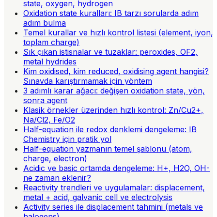
state, oxygen, hydrogen
Oxidation state kuralları: IB tarzı sorularda adım
adım bulma
Temel kurallar ve hızlı kontrol listesi (element, iyon,
toplam charge)
Sık çıkan istisnalar ve tuzaklar: peroxides, OF2,
metal hydrides
Kim oxidised, kim reduced, oxidising agent hangisi?
Sınavda karıştırmamak için yöntem
3 adımlı karar ağacı: değişen oxidation state, yön,
sonra agent
Klasik örnekler üzerinden hızlı kontrol: Zn/Cu2+,
Na/Cl2, Fe/O2
Half-equation ile redox denklemi dengeleme: IB
Chemistry için pratik yol
Half-equation yazmanın temel şablonu (atom,
charge, electron)
Acidic ve basic ortamda dengeleme: H+, H2O, OH-
ne zaman eklenir?
Reactivity trendleri ve uygulamalar: displacement,
metal + acid, galvanic cell ve electrolysis
Activity series ile displacement tahmini (metals ve
halogens)