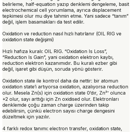
belirleme, half-equation yazıp denklemi dengeleme, basit
electrochemical cell yorumlama, ayrıca displacement
tepkimesi olur mu diye tahmin etme. Yani sadece “tanım”
değil, işlem basamakları da test edilir.
Oxidation ve reduction nasıl hızlı hatırlanır (OIL RIG ve
oxidation state değişimi)
Hızlı hafıza kuralı:
OIL RIG
. “Oxidation Is Loss”,
“Reduction Is Gain”, yani oxidation elektron kaybı,
reduction elektron kazanımıdır. Bu kuralı ezber gibi
değil, işaret gibi düşün, soruda yönü gösterir.
Oxidation state ile kontrol daha da nettir: bir atomun
oxidation state’i
artıyorsa oxidation
,
azalıyorsa reduction
olur. Mesela Zn(s) için oxidation state 0’dır, Zn²⁺ olunca
+2 olur, sayı arttığı için Zn oxidised olur. Elektronları
denklemde çoğu zaman charge üzerinden takip
edebilirsin, çünkü electron sayısı charge dengesini
düzeltmek için yazılır.
4 farklı redox tanımı: electron transfer, oxidation state,