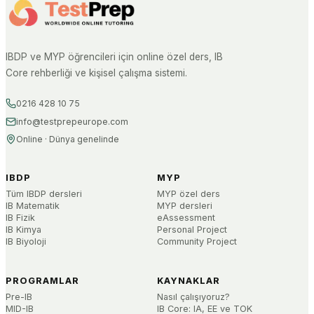
IBDP ve MYP öğrencileri için online özel ders, IB
Core rehberliği ve kişisel çalışma sistemi.
0216 428 10 75
info@testprepeurope.com
Online · Dünya genelinde
IBDP
MYP
Tüm IBDP dersleri
MYP özel ders
IB Matematik
MYP dersleri
IB Fizik
eAssessment
IB Kimya
Personal Project
IB Biyoloji
Community Project
PROGRAMLAR
KAYNAKLAR
Pre-IB
Nasıl çalışıyoruz?
MID-IB
IB Core: IA, EE ve TOK