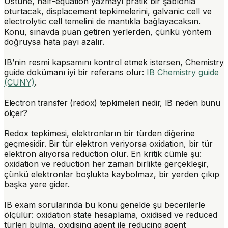
Üstüne, half-equation yazmayı pratik bir şablonla
oturtacak, displacement tepkimelerini, galvanic cell ve
electrolytic cell temelini de mantıkla bağlayacaksın.
Konu, sınavda puan getiren yerlerden, çünkü yöntem
doğruysa hata payı azalır.
IB’nin resmi kapsamını kontrol etmek istersen, Chemistry
guide dokümanı iyi bir referans olur:
IB Chemistry guide
(CUNY)
.
Electron transfer (redox) tepkimeleri nedir, IB neden bunu
ölçer?
Redox tepkimesi, elektronların bir türden diğerine
geçmesidir. Bir tür elektron veriyorsa
oxidation
, bir tür
elektron alıyorsa
reduction
olur. En kritik cümle şu:
oxidation ve reduction
her zaman birlikte
gerçekleşir,
çünkü elektronlar boşlukta kaybolmaz, bir yerden çıkıp
başka yere gider.
IB exam sorularında bu konu genelde şu becerilerle
ölçülür: oxidation state hesaplama, oxidised ve reduced
türleri bulma, oxidising agent ile reducing agent