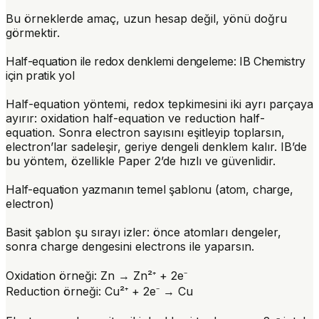
Bu örneklerde amaç, uzun hesap değil, yönü doğru
görmektir.
Half-equation ile redox denklemi dengeleme: IB Chemistry
için pratik yol
Half-equation yöntemi, redox tepkimesini iki ayrı parçaya
ayırır: oxidation half-equation ve reduction half-
equation. Sonra electron sayısını eşitleyip toplarsın,
electron’lar sadeleşir, geriye dengeli denklem kalır. IB’de
bu yöntem, özellikle Paper 2’de hızlı ve güvenlidir.
Half-equation yazmanın temel şablonu (atom, charge,
electron)
Basit şablon şu sırayı izler: önce atomları dengeler,
sonra charge dengesini
electrons
ile yaparsın.
Oxidation örneği: Zn → Zn²⁺ + 2e⁻
Reduction örneği: Cu²⁺ + 2e⁻ → Cu