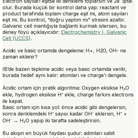
Electron sayıları eşitse iki denklemi toplarsın ve 2e⁻ iptal
olur. Burada küçük bir kontrol daha yap: reactant ve
product tarafında toplam charge eşit mi, atom sayıları
eşit mi. Bu kontrol, “doğru yaptım mı” stresini azaltır.
Galvanic cell mantığıyla bağlantı kurmak istersen, bu
deney föyü açıklayıcıdır:
Electrochemistry I, Galvanic
Cell (UCCS)
.
Acidic ve basic ortamda dengeleme: H+, H2O, OH- ne
zaman eklenir?
IB’de bazen tepkime acidic veya basic ortamda verilir,
burada hedef aynı kalır: atomları ve charge’ı dengele.
Acidic
ortam için pratik algoritma: Oxygen eksikse H₂O
ekle, hydrogen eksikse H⁺ ekle, charge farkını electrons
ile kapat.
Basic
ortam için kısa yol: önce acidic gibi dengelersin,
sonra denklemdeki H⁺ sayısı kadar OH⁻ eklersin, H⁺ +
OH⁻ → H₂O yapıp iki tarafta sadeleştirirsin.
Bu akışın en büyük faydası şudur: adımları sabit