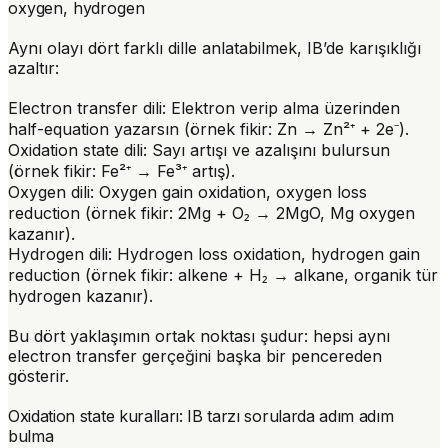
oxygen, hydrogen
Aynı olayı dört farklı dille anlatabilmek, IB’de karışıklığı
azaltır:
Electron transfer dili
: Elektron verip alma üzerinden
half-equation yazarsın (örnek fikir: Zn → Zn²⁺ + 2e⁻).
Oxidation state dili
: Sayı artışı ve azalışını bulursun
(örnek fikir: Fe²⁺ → Fe³⁺ artış).
Oxygen dili
: Oxygen gain oxidation, oxygen loss
reduction (örnek fikir: 2Mg + O₂ → 2MgO, Mg oxygen
kazanır).
Hydrogen dili
: Hydrogen loss oxidation, hydrogen gain
reduction (örnek fikir: alkene + H₂ → alkane, organik tür
hydrogen kazanır).
Bu dört yaklaşımın ortak noktası şudur: hepsi aynı
electron transfer gerçeğini başka bir pencereden
gösterir.
Oxidation state kuralları: IB tarzı sorularda adım adım
bulma