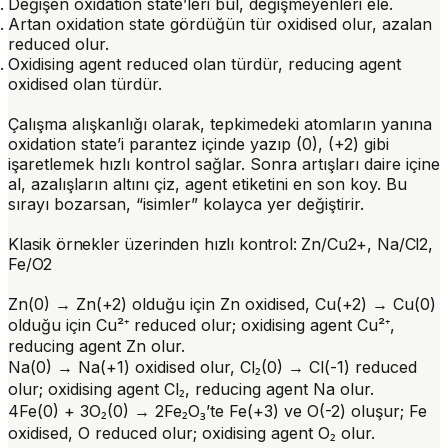
Değişen oxidation state’leri bul, değişmeyenleri ele.
Artan oxidation state gördüğün tür
oxidised
olur, azalan
reduced
olur.
Oxidising agent
reduced olan türdür,
reducing agent
oxidised olan türdür.
Çalışma alışkanlığı olarak, tepkimedeki atomların yanına
oxidation state’i parantez içinde yazıp (0), (+2) gibi
işaretlemek hızlı kontrol sağlar. Sonra artışları daire içine
al, azalışların altını çiz, agent etiketini en son koy. Bu
sırayı bozarsan, “isimler” kolayca yer değiştirir.
Klasik örnekler üzerinden hızlı kontrol: Zn/Cu2+, Na/Cl2,
Fe/O2
Zn(0) → Zn(+2) olduğu için Zn
oxidised
, Cu(+2) → Cu(0)
olduğu için Cu²⁺
reduced
olur; oxidising agent Cu²⁺,
reducing agent Zn olur.
Na(0) → Na(+1) oxidised olur, Cl₂(0) → Cl(-1) reduced
olur; oxidising agent Cl₂, reducing agent Na olur.
4Fe(0) + 3O₂(0) → 2Fe₂O₃’te Fe(+3) ve O(-2) oluşur; Fe
oxidised, O reduced olur; oxidising agent O₂ olur.