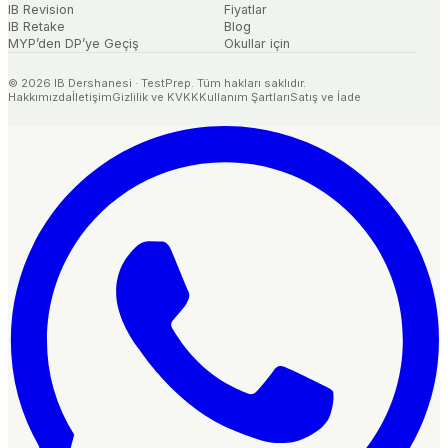
IB Revision
Fiyatlar
IB Retake
Blog
MYP’den DP’ye Geçiş
Okullar için
©
2026
IB Dershanesi · TestPrep. Tüm hakları saklıdır.
Hakkımızda
İletişim
Gizlilik ve KVKK
Kullanım Şartları
Satış ve İade