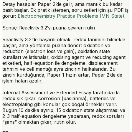
Detay hesaplar Paper 2’de gelir, ama mantık bu kadar
basit başlar. Ek pratik istersen, soru setleri için şu PDF iş
görür:
Electrochemistry Practice Problems (MN State)
.
Sonuç: Reactivity 3.2’yi puana çeviren rutin
Reactivity 3.2’de başarılı olmak, redox tanımını bilmekle
başlar, ama yöntemle puana döner: oxidation ve
reduction (electron loss ve gain), oxidation state
kuralları ve istisnalar, oxidising agent ve reducing agent
etiketleri, half-equation ile dengeleme, displacement
tahmini ve cell mantığı aynı zincirin halkalarıdır. Bu
zinciri kurduğunda, Paper 1 hızın artar, Paper 2’de de
işlem hatan azalır.
Internal Assessment ve Extended Essay tarafında da
redox sık çıkar, corrosion (paslanma), batteries ve
electroplating gibi konular çok doğal örnekler verir.
Bugün 10 dakika ayırıp, 15 oxidation state alıştırması ve
2-3 half-equation dengeleme yaparsan,
redox
soruları
“şans” olmaktan çıkar, rutin olur.