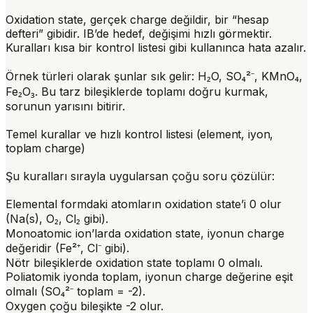
Oxidation state, gerçek charge değildir, bir “hesap
defteri” gibidir. IB’de hedef, değişimi hızlı görmektir.
Kuralları kısa bir kontrol listesi gibi kullanınca hata azalır.
Örnek türleri olarak şunlar sık gelir: H₂O, SO₄²⁻, KMnO₄,
Fe₂O₃. Bu tarz bileşiklerde toplamı doğru kurmak,
sorunun yarısını bitirir.
Temel kurallar ve hızlı kontrol listesi (element, iyon,
toplam charge)
Şu kuralları sırayla uygularsan çoğu soru çözülür:
Elemental formdaki atomların oxidation state’i
0
olur
(Na(s), O₂, Cl₂ gibi).
Monoatomic ion’larda oxidation state, iyonun
charge
değeridir (Fe²⁺, Cl⁻ gibi).
Nötr bileşiklerde oxidation state toplamı
0
olmalı.
Poliatomik iyonda toplam, iyonun
charge
değerine eşit
olmalı (SO₄²⁻ toplam = -2).
Oxygen çoğu bileşikte
-2
olur.