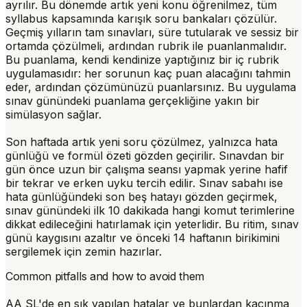
ayrılır. Bu dönemde artık yeni konu öğrenilmez, tüm
syllabus kapsamında karışık soru bankaları çözülür.
Geçmiş yılların tam sınavları, süre tutularak ve sessiz bir
ortamda çözülmeli, ardından rubrik ile puanlanmalıdır.
Bu puanlama, kendi kendinize yaptığınız bir iç rubrik
uygulamasıdır: her sorunun kaç puan alacağını tahmin
eder, ardından çözümünüzü puanlarsınız. Bu uygulama
sınav günündeki puanlama gerçekliğine yakın bir
simülasyon sağlar.
Son haftada artık yeni soru çözülmez, yalnızca hata
günlüğü ve formül özeti gözden geçirilir. Sınavdan bir
gün önce uzun bir çalışma seansı yapmak yerine hafif
bir tekrar ve erken uyku tercih edilir. Sınav sabahı ise
hata günlüğündeki son beş hatayı gözden geçirmek,
sınav günündeki ilk 10 dakikada hangi komut terimlerine
dikkat edileceğini hatırlamak için yeterlidir. Bu ritim, sınav
günü kaygısını azaltır ve önceki 14 haftanın birikimini
sergilemek için zemin hazırlar.
Common pitfalls and how to avoid them
AA SL'de en sık yapılan hatalar ve bunlardan kaçınma