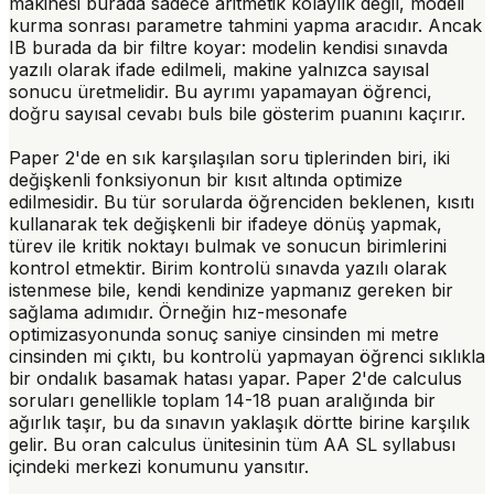
makinesi burada sadece aritmetik kolaylık değil, modeli
kurma sonrası parametre tahmini yapma aracıdır. Ancak
IB burada da bir filtre koyar: modelin kendisi sınavda
yazılı olarak ifade edilmeli, makine yalnızca sayısal
sonucu üretmelidir. Bu ayrımı yapamayan öğrenci,
doğru sayısal cevabı buls bile gösterim puanını kaçırır.
Paper 2'de en sık karşılaşılan soru tiplerinden biri, iki
değişkenli fonksiyonun bir kısıt altında optimize
edilmesidir. Bu tür sorularda öğrenciden beklenen, kısıtı
kullanarak tek değişkenli bir ifadeye dönüş yapmak,
türev ile kritik noktayı bulmak ve sonucun birimlerini
kontrol etmektir. Birim kontrolü sınavda yazılı olarak
istenmese bile, kendi kendinize yapmanız gereken bir
sağlama adımıdır. Örneğin hız-mesonafe
optimizasyonunda sonuç saniye cinsinden mi metre
cinsinden mi çıktı, bu kontrolü yapmayan öğrenci sıklıkla
bir ondalık basamak hatası yapar. Paper 2'de calculus
soruları genellikle toplam 14-18 puan aralığında bir
ağırlık taşır, bu da sınavın yaklaşık dörtte birine karşılık
gelir. Bu oran calculus ünitesinin tüm AA SL syllabusı
içindeki merkezi konumunu yansıtır.