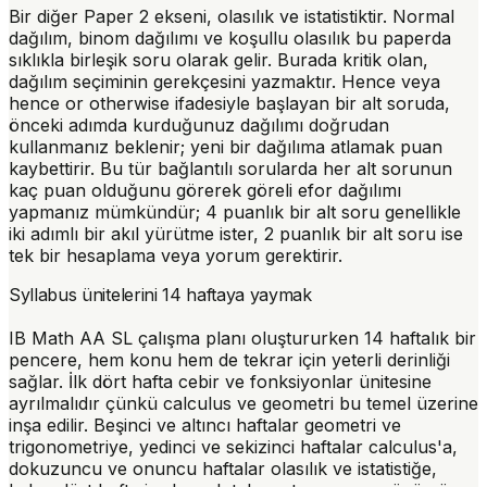
Bir diğer Paper 2 ekseni, olasılık ve istatistiktir. Normal
dağılım, binom dağılımı ve koşullu olasılık bu paperda
sıklıkla birleşik soru olarak gelir. Burada kritik olan,
dağılım seçiminin gerekçesini yazmaktır.
Hence
veya
hence or otherwise
ifadesiyle başlayan bir alt soruda,
önceki adımda kurduğunuz dağılımı doğrudan
kullanmanız beklenir; yeni bir dağılıma atlamak puan
kaybettirir. Bu tür bağlantılı sorularda her alt sorunun
kaç puan olduğunu görerek göreli efor dağılımı
yapmanız mümkündür; 4 puanlık bir alt soru genellikle
iki adımlı bir akıl yürütme ister, 2 puanlık bir alt soru ise
tek bir hesaplama veya yorum gerektirir.
Syllabus ünitelerini 14 haftaya yaymak
IB Math AA SL çalışma planı oluştururken 14 haftalık bir
pencere, hem konu hem de tekrar için yeterli derinliği
sağlar. İlk dört hafta cebir ve fonksiyonlar ünitesine
ayrılmalıdır çünkü calculus ve geometri bu temel üzerine
inşa edilir. Beşinci ve altıncı haftalar geometri ve
trigonometriye, yedinci ve sekizinci haftalar calculus'a,
dokuzuncu ve onuncu haftalar olasılık ve istatistiğe,