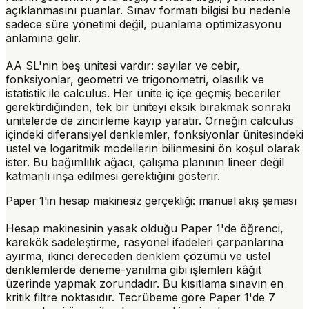
açıklanmasını puanlar. Sınav formatı bilgisi bu nedenle
sadece süre yönetimi değil, puanlama optimizasyonu
anlamına gelir.
AA SL'nin beş ünitesi vardır: sayılar ve cebir,
fonksiyonlar, geometri ve trigonometri, olasılık ve
istatistik ile calculus. Her ünite iç içe geçmiş beceriler
gerektirdiğinden, tek bir üniteyi eksik bırakmak sonraki
ünitelerde de zincirleme kayıp yaratır. Örneğin calculus
içindeki diferansiyel denklemler, fonksiyonlar ünitesindeki
üstel ve logaritmik modellerin bilinmesini ön koşul olarak
ister. Bu bağımlılık ağacı, çalışma planının lineer değil
katmanlı inşa edilmesi gerektiğini gösterir.
Paper 1'in hesap makinesiz gerçekliği: manuel akış şeması
Hesap makinesinin yasak olduğu Paper 1'de öğrenci,
karekök sadeleştirme, rasyonel ifadeleri çarpanlarına
ayırma, ikinci dereceden denklem çözümü ve üstel
denklemlerde deneme-yanılma gibi işlemleri kâğıt
üzerinde yapmak zorundadır. Bu kısıtlama sınavın en
kritik filtre noktasıdır. Tecrübeme göre Paper 1'de 7