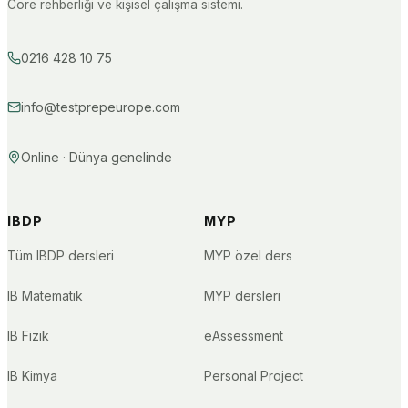
Core rehberliği ve kişisel çalışma sistemi.
0216 428 10 75
info@testprepeurope.com
Online · Dünya genelinde
IBDP
MYP
Tüm IBDP dersleri
MYP özel ders
IB Matematik
MYP dersleri
IB Fizik
eAssessment
IB Kimya
Personal Project