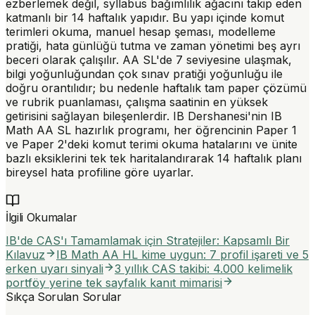
ezberlemek değil, syllabus bağımlılık ağacını takip eden
katmanlı bir 14 haftalık yapıdır. Bu yapı içinde komut
terimleri okuma, manuel hesap şeması, modelleme
pratiği, hata günlüğü tutma ve zaman yönetimi beş ayrı
beceri olarak çalışılır. AA SL'de 7 seviyesine ulaşmak,
bilgi yoğunluğundan çok sınav pratiği yoğunluğu ile
doğru orantılıdır; bu nedenle haftalık tam paper çözümü
ve rubrik puanlaması, çalışma saatinin en yüksek
getirisini sağlayan bileşenlerdir. IB Dershanesi'nin IB
Math AA SL hazırlık programı, her öğrencinin Paper 1
ve Paper 2'deki komut terimi okuma hatalarını ve ünite
bazlı eksiklerini tek tek haritalandırarak 14 haftalık planı
bireysel hata profiline göre uyarlar.
İlgili Okumalar
IB'de CAS'ı Tamamlamak için Stratejiler: Kapsamlı Bir
Kılavuz
IB Math AA HL kime uygun: 7 profil işareti ve 5
erken uyarı sinyali
3 yıllık CAS takibi: 4.000 kelimelik
portföy yerine tek sayfalık kanıt mimarisi
Sıkça Sorulan Sorular