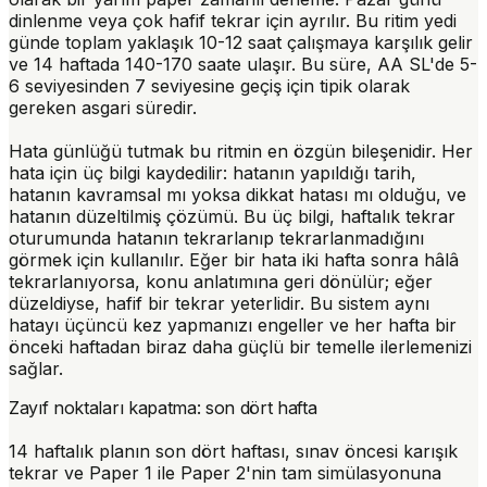
dinlenme veya çok hafif tekrar için ayrılır. Bu ritim yedi
günde toplam yaklaşık 10-12 saat çalışmaya karşılık gelir
ve 14 haftada 140-170 saate ulaşır. Bu süre, AA SL'de 5-
6 seviyesinden 7 seviyesine geçiş için tipik olarak
gereken asgari süredir.
Hata günlüğü tutmak bu ritmin en özgün bileşenidir. Her
hata için üç bilgi kaydedilir: hatanın yapıldığı tarih,
hatanın kavramsal mı yoksa dikkat hatası mı olduğu, ve
hatanın düzeltilmiş çözümü. Bu üç bilgi, haftalık tekrar
oturumunda hatanın tekrarlanıp tekrarlanmadığını
görmek için kullanılır. Eğer bir hata iki hafta sonra hâlâ
tekrarlanıyorsa, konu anlatımına geri dönülür; eğer
düzeldiyse, hafif bir tekrar yeterlidir. Bu sistem aynı
hatayı üçüncü kez yapmanızı engeller ve her hafta bir
önceki haftadan biraz daha güçlü bir temelle ilerlemenizi
sağlar.
Zayıf noktaları kapatma: son dört hafta
14 haftalık planın son dört haftası, sınav öncesi karışık
tekrar ve Paper 1 ile Paper 2'nin tam simülasyonuna