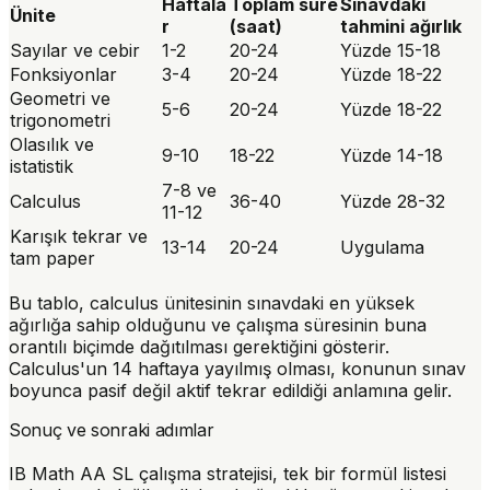
Haftala
Toplam süre
Sınavdaki
Ünite
r
(saat)
tahmini ağırlık
Sayılar ve cebir
1-2
20-24
Yüzde 15-18
Fonksiyonlar
3-4
20-24
Yüzde 18-22
Geometri ve
5-6
20-24
Yüzde 18-22
trigonometri
Olasılık ve
9-10
18-22
Yüzde 14-18
istatistik
7-8 ve
Calculus
36-40
Yüzde 28-32
11-12
Karışık tekrar ve
13-14
20-24
Uygulama
tam paper
Bu tablo, calculus ünitesinin sınavdaki en yüksek
ağırlığa sahip olduğunu ve çalışma süresinin buna
orantılı biçimde dağıtılması gerektiğini gösterir.
Calculus'un 14 haftaya yayılmış olması, konunun sınav
boyunca pasif değil aktif tekrar edildiği anlamına gelir.
Sonuç ve sonraki adımlar
IB Math AA SL çalışma stratejisi, tek bir formül listesi