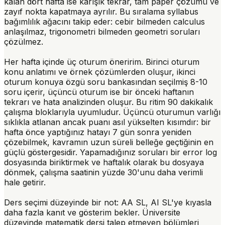
kalan dört hafta ise karışık tekrar, tam paper çözümü ve
zayıf nokta kapatmaya ayrılır. Bu sıralama syllabus
bağımlılık ağacını takip eder: cebir bilmeden calculus
anlaşılmaz, trigonometri bilmeden geometri soruları
çözülmez.
Her hafta içinde üç oturum öneririm. Birinci oturum
konu anlatımı ve örnek çözümlerden oluşur, ikinci
oturum konuya özgü soru bankasından seçilmiş 8-10
soru içerir, üçüncü oturum ise bir önceki haftanın
tekrarı ve hata analizinden oluşur. Bu ritim 90 dakikalık
çalışma bloklarıyla uyumludur. Üçüncü oturumun varlığı
sıklıkla atlanan ancak puanı asıl yükselten kısımdır: bir
hafta önce yaptığınız hatayı 7 gün sonra yeniden
çözebilmek, kavramın uzun süreli belleğe geçtiğinin en
güçlü göstergesidir. Yapamadığınız soruları bir
error log
dosyasında biriktirmek ve haftalık olarak bu dosyaya
dönmek, çalışma saatinin yüzde 30'unu daha verimli
hale getirir.
Ders seçimi düzeyinde bir not: AA SL, AI SL'ye kıyasla
daha fazla kanıt ve gösterim bekler. Üniversite
düzeyinde matematik dersi talep etmeyen bölümleri