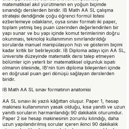
matematiksel akıl yürütmenin en yoğun biçimde
sınandığı derslerden biridir. IB Math AA SL çalışma
stratejisi dendiğinde çoğu öğrenci formül listesi
ezberlemeye odaklanır, oysa sınav formatı iki paper,
toplam yetmiş beş puan üzerinden değerlendirilen bir
yapı sunar ve bu yapı içinde komut terimlerinin doğru
okunması, teknoloji kullanımının sınırlandırıldığı
sorularda manuel manipülasyon hızı ve gösterim biçimi
kadar kritik bir belirleyicidir. IB Diploma adayı için AA SL,
üniversite düzeyinde matematik dersi talep etmeyen
bölümler için yeterli bir matematiksel olgunluk ispatı
olmanın ötesinde, IB'nin tüm diploma bileşenleri içinde
en doğrusal puan geri dönüşü sağlayan derslerden
biridir.
IB Math AA SL sınav formatının anatomisi
AA SL sınavı iki yazılı kâğıttan oluşur. Paper 1, hesap
makinesi kullanımının yasak olduğu, kısa yanıtlı ve uzun
yanıtlı soruların harmanlandığı 90 dakikalık oturumdur.
Paper 2 ise hesap makinesinin zorunlu kılındığı, daha
uzun yapılandırılmış sorular içeren ikinci 90 dakikalık