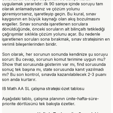
uygulamak yararlıdır: ilk 90 saniye içinde soruyu tam
olarak anlamadıysanız ve çözüm yolunu
göremiyorsanız, işaretleyip geçin. Bu kural, sınav
kaygısının en büyük kaynağı olan
akış bozulmasını
engeller. Sınav sonunda işaretlenen sorulara
dönüldüğünde, önceki soruların alt bilinçaltı tetiklediği
çağrışımlar sıklıkla çözüm yolunu açar. Bu nedenle
işaretlenen soruları sona bırakmak, sınav stratejisinin en
verimli bileşenlerinden biridir.
Son olarak, her sorunun sonunda kendinize şu soruyu
sorun:
Bu cevap, sorunun komut terimine uygun mu?
Show that
sorusunda gösterim var mı,
find
sorusunda
sonuç tek başına mı,
state
sorusunda kanıt yazılmadı
mı? Bu son kontrol, sınavda kazanılabilecek 2-3 puanı
son anda kurtarır.
IB Math AA SL çalışma stratejisi özet tablosu
Aşağıdaki tablo, çalışma planının ünite-hafta-süre-
priorite dörtlüsünü tek bakışta özetler.