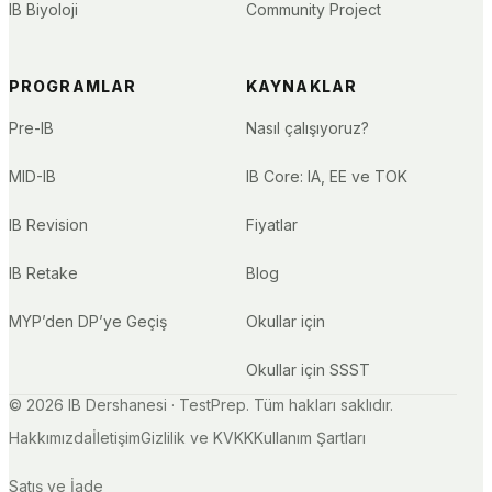
IB Biyoloji
Community Project
PROGRAMLAR
KAYNAKLAR
Pre-IB
Nasıl çalışıyoruz?
MID-IB
IB Core: IA, EE ve TOK
IB Revision
Fiyatlar
IB Retake
Blog
MYP’den DP’ye Geçiş
Okullar için
Okullar için SSST
©
2026
IB Dershanesi · TestPrep. Tüm hakları saklıdır.
Hakkımızda
İletişim
Gizlilik ve KVKK
Kullanım Şartları
Satış ve İade