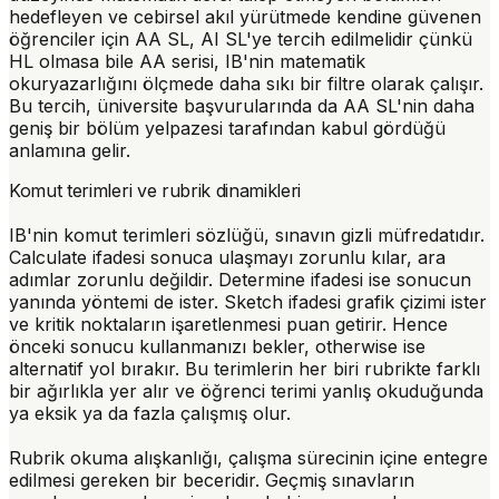
hedefleyen ve cebirsel akıl yürütmede kendine güvenen
öğrenciler için AA SL, AI SL'ye tercih edilmelidir çünkü
HL olmasa bile AA serisi, IB'nin matematik
okuryazarlığını ölçmede daha sıkı bir filtre olarak çalışır.
Bu tercih, üniversite başvurularında da AA SL'nin daha
geniş bir bölüm yelpazesi tarafından kabul gördüğü
anlamına gelir.
Komut terimleri ve rubrik dinamikleri
IB'nin komut terimleri sözlüğü, sınavın gizli müfredatıdır.
Calculate
ifadesi sonuca ulaşmayı zorunlu kılar, ara
adımlar zorunlu değildir.
Determine
ifadesi ise sonucun
yanında yöntemi de ister.
Sketch
ifadesi grafik çizimi ister
ve kritik noktaların işaretlenmesi puan getirir.
Hence
önceki sonucu kullanmanızı bekler,
otherwise
ise
alternatif yol bırakır. Bu terimlerin her biri rubrikte farklı
bir ağırlıkla yer alır ve öğrenci terimi yanlış okuduğunda
ya eksik ya da fazla çalışmış olur.
Rubrik okuma alışkanlığı, çalışma sürecinin içine entegre
edilmesi gereken bir beceridir. Geçmiş sınavların