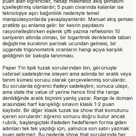
puan alan öğrenciler, hesap makinesiz akış şemasını
içselleştirmiş olanlardır; 5 puan civarında kalanlar ise
teknolojiye aşırı bağımlılık nedeniyle temel
manipülasyonlarda yavaşlayanlardır. Manuel akış şeması
pratikte şu anlama gelir: bir kesrin paydasını
rasyonelleştirirken eşlenik çifti yazma refleksinin 10
saniyenin altında olması, bir logaritmik denklemde taban
değiştirme kuralının parmak ucundan gelmesi, bir
üçgende trigonometrik oranların hangi açıya karşılık
geldiğinin bir bakışta tanınması.
Paper 1'in tipik tuzak sorularından biri, görünüşte
cebirsel sadeleştirme isteyen ama aslında bir aralık veya
tanım kümesi sorusu olarak çerçevelenmiş sorulardır.
Bu sorularda öğrenci ifadeyi sadeleştirir, sonuca ulaşır,
ama
state the value of
yerine
hence find the range
denildiğinde aralık biçimini yanlış yazar.
Range
ile
domain
arasındaki harf karışıklığı sınavın klasik 1-2 puan
kaybıdır. Bir diğer klasik tuzak ise
show that
komutunu
içeren sorulardır: öğrenci sonucu doğru bulur ancak
rubrik, başlangıçtaki ifadeden hedeflenen forma giden
adımları tek tek yazdığı için, yalnızca son satırı yazmak
puan getirmez. Bu nedenle
show that
sorularında her