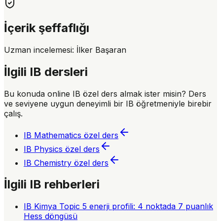
İçerik şeffaflığı
Uzman incelemesi:
İlker Başaran
İlgili IB dersleri
Bu konuda online IB özel ders almak ister misin? Ders
ve seviyene uygun deneyimli bir IB öğretmeniyle birebir
çalış.
IB Mathematics
özel ders
IB Physics
özel ders
IB Chemistry
özel ders
İlgili IB rehberleri
IB Kimya Topic 5 enerji profili: 4 noktada 7 puanlık
Hess döngüsü