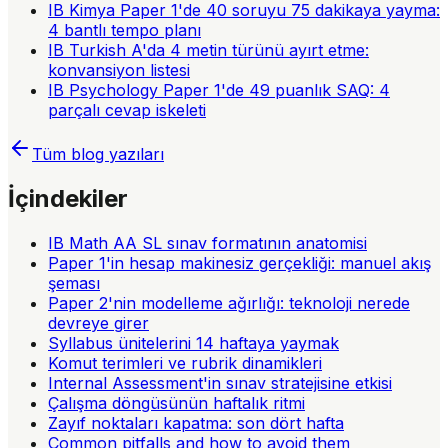
IB Kimya Paper 1'de 40 soruyu 75 dakikaya yayma:
4 bantlı tempo planı
IB Turkish A'da 4 metin türünü ayırt etme:
konvansiyon listesi
IB Psychology Paper 1'de 49 puanlık SAQ: 4
parçalı cevap iskeleti
Tüm blog yazıları
İçindekiler
IB Math AA SL sınav formatının anatomisi
Paper 1'in hesap makinesiz gerçekliği: manuel akış
şeması
Paper 2'nin modelleme ağırlığı: teknoloji nerede
devreye girer
Syllabus ünitelerini 14 haftaya yaymak
Komut terimleri ve rubrik dinamikleri
Internal Assessment'in sınav stratejisine etkisi
Çalışma döngüsünün haftalık ritmi
Zayıf noktaları kapatma: son dört hafta
Common pitfalls and how to avoid them