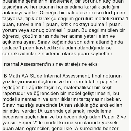
puanlama şemalarını incelemek, bir sorunun kaç puan
taşıdığını ve her puanın hangi adıma karşılık geldiğini
anlamayı sağlar. Örneğin bir calculus sorusu dört puan
taşıyorsa, tipik olarak şu dağılım görülür: modeli kurma 1
puan, türevi alma 1 puan, kritik noktayı bulma 1 puan,
yorum veya sonuç cümlesi 1 puan. Bu dağılımı bilen bir
öğrenci, çözüm sırasında her adıma yeterli alan ve
açıklama ayırır. Sınav kağıdında son adım atlandığında
sadece 1 puan kaybedilir; ilk adım atlandığında ise
sonraki adımlar zincirleme olarak puan kaybettirir.
Internal Assessment'in sınav stratejisine etkisi
IB Math AA SL'de Internal Assessment, final notunun
yüzde yirmisini oluşturur ve bu oran tek bir paper'a
eşdeğer bir ağırlık taşır. IA, matematiksel bir keşif
raporudur ve öğrenciden bir model geliştirmesini, bu
modeli sınamasını ve sınırlılıklarını tartışmasını bekler.
Sınav hazırlığı sürecinde IA'nın sıklıkla göz ardı edilen
bir etkisi vardır: IA üzerinde çalışmak, modelleme
becerisini güçlendirir ve bu beceri doğrudan Paper 2'ye
yansır. Paper 2'de model kurma sorularında yüksek
puan alan öğrenciler, genellikle IA sürecinde benzer