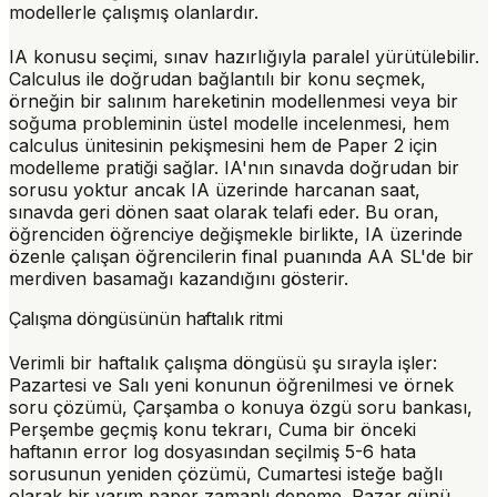
modellerle çalışmış olanlardır.
IA konusu seçimi, sınav hazırlığıyla paralel yürütülebilir.
Calculus ile doğrudan bağlantılı bir konu seçmek,
örneğin bir salınım hareketinin modellenmesi veya bir
soğuma probleminin üstel modelle incelenmesi, hem
calculus ünitesinin pekişmesini hem de Paper 2 için
modelleme pratiği sağlar. IA'nın sınavda doğrudan bir
sorusu yoktur ancak IA üzerinde harcanan saat,
sınavda geri dönen saat olarak telafi eder. Bu oran,
öğrenciden öğrenciye değişmekle birlikte, IA üzerinde
özenle çalışan öğrencilerin final puanında AA SL'de bir
merdiven basamağı kazandığını gösterir.
Çalışma döngüsünün haftalık ritmi
Verimli bir haftalık çalışma döngüsü şu sırayla işler:
Pazartesi ve Salı yeni konunun öğrenilmesi ve örnek
soru çözümü, Çarşamba o konuya özgü soru bankası,
Perşembe geçmiş konu tekrarı, Cuma bir önceki
haftanın
error log
dosyasından seçilmiş 5-6 hata
sorusunun yeniden çözümü, Cumartesi isteğe bağlı
olarak bir yarım paper zamanlı deneme. Pazar günü