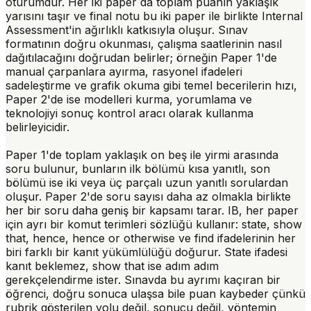
oturumdur. Her iki paper da toplam puanın yaklaşık
yarısını taşır ve final notu bu iki paper ile birlikte Internal
Assessment'in ağırlıklı katkısıyla oluşur. Sınav
formatının doğru okunması, çalışma saatlerinin nasıl
dağıtılacağını doğrudan belirler; örneğin Paper 1'de
manual çarpanlara ayırma, rasyonel ifadeleri
sadeleştirme ve grafik okuma gibi temel becerilerin hızı,
Paper 2'de ise modelleri kurma, yorumlama ve
teknolojiyi sonuç kontrol aracı olarak kullanma
belirleyicidir.
Paper 1'de toplam yaklaşık on beş ile yirmi arasında
soru bulunur, bunların ilk bölümü kısa yanıtlı, son
bölümü ise iki veya üç parçalı uzun yanıtlı sorulardan
oluşur. Paper 2'de soru sayısı daha az olmakla birlikte
her bir soru daha geniş bir kapsamı tarar. IB, her paper
için ayrı bir komut terimleri sözlüğü kullanır:
state
,
show
that
,
hence
,
hence or otherwise
ve
find
ifadelerinin her
biri farklı bir kanıt yükümlülüğü doğurur.
State
ifadesi
kanıt beklemez,
show that
ise adım adım
gerekçelendirme ister. Sınavda bu ayrımı kaçıran bir
öğrenci, doğru sonuca ulaşsa bile puan kaybeder çünkü
rubrik gösterilen yolu değil, sonucu değil, yöntemin