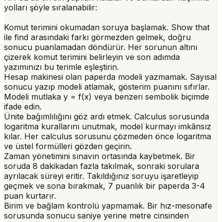
yolları şöyle sıralanabilir:
Komut terimini okumadan soruya başlamak.
Show that
ile
find
arasındaki farkı görmezden gelmek, doğru
sonucu puanlamadan döndürür. Her sorunun altını
çizerek komut terimini belirleyin ve son adımda
yazımınızı bu terimle eşleştirin.
Hesap makinesi olan paperda modeli yazmamak.
Sayısal
sonucu yazıp modeli atlamak, gösterim puanını sıfırlar.
Modeli mutlaka
y = f(x)
veya benzeri sembolik biçimde
ifade edin.
Ünite bağımlılığını göz ardı etmek.
Calculus sorusunda
logaritma kurallarını unutmak, model kurmayı imkânsız
kılar. Her calculus sorusunu çözmeden önce logaritma
ve üstel formülleri gözden geçirin.
Zaman yönetimini sınavın ortasında kaybetmek.
Bir
soruda 8 dakikadan fazla takılmak, sonraki sorulara
ayrılacak süreyi eritir. Takıldığınız soruyu işaretleyip
geçmek ve sona bırakmak, 7 puanlık bir paperda 3-4
puan kurtarır.
Birim ve bağlam kontrolü yapmamak.
Bir hız-mesonafe
sorusunda sonucu saniye yerine metre cinsinden