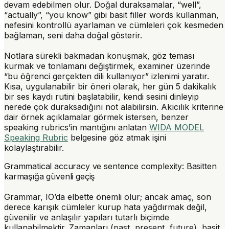
devam edebilmen olur. Doğal duraksamalar, “well”,
“actually”, “you know” gibi basit filler words kullanman,
nefesini kontrollü ayarlaman ve cümleleri çok kesmeden
bağlaman, seni daha doğal gösterir.
Notlara sürekli bakmadan konuşmak, göz teması
kurmak ve tonlamanı değiştirmek, examiner üzerinde
“bu öğrenci gerçekten dili kullanıyor” izlenimi yaratır.
Kısa, uygulanabilir bir öneri olarak, her gün 5 dakikalık
bir ses kaydı rutini başlatabilir, kendi sesini dinleyip
nerede çok duraksadığını not alabilirsin. Akıcılık kriterine
dair örnek açıklamalar görmek istersen, benzer
speaking rubrics’in mantığını anlatan
WIDA MODEL
Speaking Rubric
belgesine göz atmak işini
kolaylaştırabilir.
Grammatical accuracy ve sentence complexity: Basitten
karmaşığa güvenli geçiş
Grammar, IO’da elbette önemli olur; ancak amaç, son
derece karışık cümleler kurup hata yağdırmak değil,
güvenilir ve anlaşılır yapıları tutarlı biçimde
kullanabilmektir. Zamanları (past, present, future), basit