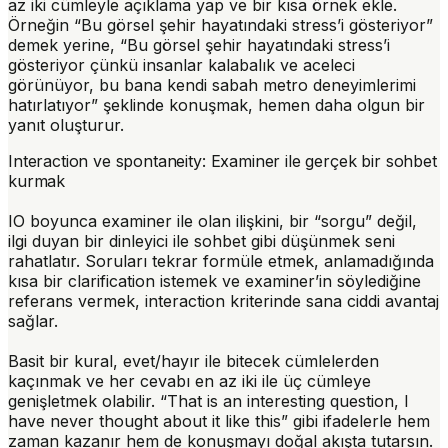
az iki cümleyle açıklama yap ve bir kısa örnek ekle.
Örneğin “Bu görsel şehir hayatındaki stress’i gösteriyor”
demek yerine, “Bu görsel şehir hayatındaki stress’i
gösteriyor çünkü insanlar kalabalık ve aceleci
görünüyor, bu bana kendi sabah metro deneyimlerimi
hatırlatıyor” şeklinde konuşmak, hemen daha olgun bir
yanıt oluşturur.
Interaction ve spontaneity: Examiner ile gerçek bir sohbet
kurmak
IO boyunca examiner ile olan ilişkini, bir “sorgu” değil,
ilgi duyan bir dinleyici ile sohbet gibi düşünmek seni
rahatlatır. Soruları tekrar formüle etmek, anlamadığında
kısa bir clarification istemek ve examiner’in söylediğine
referans vermek, interaction kriterinde sana ciddi avantaj
sağlar.
Basit bir kural, evet/hayır ile bitecek cümlelerden
kaçınmak ve her cevabı en az iki ile üç cümleye
genişletmek olabilir. “That is an interesting question, I
have never thought about it like this” gibi ifadelerle hem
zaman kazanır hem de konuşmayı doğal akışta tutarsın.