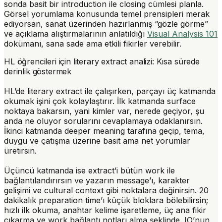
sonda basit bir introduction ile closing cümlesi planla.
Görsel yorumlama konusunda temel prensipleri merak
ediyorsan, sanat üzerinden hazırlanmış “gözle görme”
ve açıklama alıştırmalarının anlatıldığı
Visual Analysis 101
dokümanı, sana sade ama etkili fikirler verebilir.
HL öğrencileri için literary extract analizi: Kısa sürede
derinlik göstermek
HL’de literary extract ile çalışırken, parçayı üç katmanda
okumak işini çok kolaylaştırır. İlk katmanda surface
noktaya bakarsın, yani kimler var, nerede geçiyor, şu
anda ne oluyor sorularını cevaplamaya odaklanırsın.
İkinci katmanda deeper meaning tarafına geçip, tema,
duygu ve çatışma üzerine basit ama net yorumlar
üretirsin.
Üçüncü katmanda ise extract’i bütün work ile
bağlantılandırırsın ve yazarın message’ı, karakter
gelişimi ve cultural context gibi noktalara değinirsin. 20
dakikalık preparation time’ı küçük bloklara bölebilirsin;
hızlı ilk okuma, anahtar kelime işaretleme, üç ana fikir
çıkarma ve work bağlantı notları alma şeklinde. IO’nun