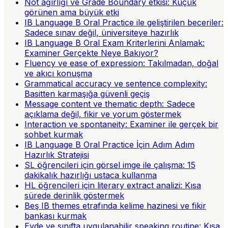
Not ağırlığı ve Grade Boundary etkisi: Küçük
görünen ama büyük etki
IB Language B Oral Practice ile geliştirilen beceriler:
Sadece sınav değil, üniversiteye hazırlık
IB Language B Oral Exam Kriterlerini Anlamak:
Examiner Gerçekte Neye Bakıyor?
Fluency ve ease of expression: Takılmadan, doğal
ve akıcı konuşma
Grammatical accuracy ve sentence complexity:
Basitten karmaşığa güvenli geçiş
Message content ve thematic depth: Sadece
açıklama değil, fikir ve yorum göstermek
Interaction ve spontaneity: Examiner ile gerçek bir
sohbet kurmak
IB Language B Oral Practice İçin Adım Adım
Hazırlık Stratejisi
SL öğrencileri için görsel imge ile çalışma: 15
dakikalık hazırlığı ustaca kullanma
HL öğrencileri için literary extract analizi: Kısa
sürede derinlik göstermek
Beş IB themes etrafında kelime hazinesi ve fikir
bankası kurmak
Evde ve sınıfta uygulanabilir speaking routine: Kısa,