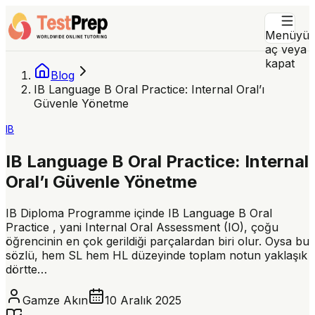
Menüyü
aç veya
kapat
Blog
IB Language B Oral Practice: Internal Oral’ı
Güvenle Yönetme
IB
IB Language B Oral Practice: Internal
Oral’ı Güvenle Yönetme
IB Diploma Programme içinde IB Language B Oral
Practice , yani Internal Oral Assessment (IO), çoğu
öğrencinin en çok gerildiği parçalardan biri olur. Oysa bu
sözlü, hem SL hem HL düzeyinde toplam notun yaklaşık
dörtte…
Gamze Akın
10 Aralık 2025