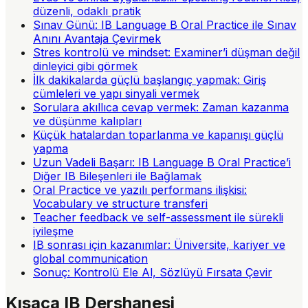
düzenli, odaklı pratik
Sınav Günü: IB Language B Oral Practice ile Sınav
Anını Avantaja Çevirmek
Stres kontrolü ve mindset: Examiner’i düşman değil
dinleyici gibi görmek
İlk dakikalarda güçlü başlangıç yapmak: Giriş
cümleleri ve yapı sinyali vermek
Sorulara akıllıca cevap vermek: Zaman kazanma
ve düşünme kalıpları
Küçük hatalardan toparlanma ve kapanışı güçlü
yapma
Uzun Vadeli Başarı: IB Language B Oral Practice’i
Diğer IB Bileşenleri ile Bağlamak
Oral Practice ve yazılı performans ilişkisi:
Vocabulary ve structure transferi
Teacher feedback ve self-assessment ile sürekli
iyileşme
IB sonrası için kazanımlar: Üniversite, kariyer ve
global communication
Sonuç: Kontrolü Ele Al, Sözlüyü Fırsata Çevir
Kısaca
IB Dershanesi