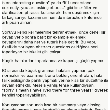
is an interesting question” ya da “If I understand
correctly, you are asking about…” gibi time-filler ve
clarification phrases kullanarak, hem düşünmek için
birkaç saniye kazanırsın hem de interaction kriterinde
artı puan alırsın.
Soruyu kendi kelimelerinle tekrar etmek, önce genel bir
cevap verip sonra basit bir example eklemek,
cevaplarını daha net ve tutarlı hale getirir. Bu yapı,
özellikle zorlayan abstract questions geldiğinde seni
toparlayan bir iskelet gibi çalışır.
Küçük hatalardan toparlanma ve kapanışı güçlü yapma
IO sırasında küçük grammar hataları yapman çok
normaldir ve examiner bunu bekler; önemli olan, hata
fark edildiğinde panik yapmak yerine kısa bir düzeltme ile
devam etmektir. Mesela yanlış tense kullandıysan,
“sorry, I mean I have lived there for three years” diyerek
kendini toparlayabilirsin.
Konuşmanın sonunda kısa bir summary veya closing
thought vermek, seni kontrollü ve olgun gösterir. Esnek