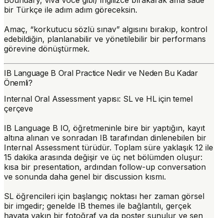
bir Türkçe ile adım adım göreceksin.
Amaç, “korkutucu sözlü sınav” algısını bırakıp, kontrol
edebildiğin, planlanabilir ve yönetilebilir bir performans
görevine dönüştürmek.
IB Language B Oral Practice Nedir ve Neden Bu Kadar
Önemli?
Internal Oral Assessment yapısı: SL ve HL için temel
çerçeve
IB Language B IO, öğretmeninle bire bir yaptığın, kayıt
altına alınan ve sonradan IB tarafından dinlenebilen bir
Internal Assessment türüdür. Toplam süre yaklaşık 12 ile
15 dakika arasında değişir ve üç net bölümden oluşur:
kısa bir presentation, ardından follow-up conversation
ve sonunda daha genel bir discussion kısmı.
SL öğrencileri için başlangıç noktası her zaman görsel
bir imgedir; genelde IB themes ile bağlantılı, gerçek
hayata yakın bir fotoğraf ya da poster sunulur ve sen