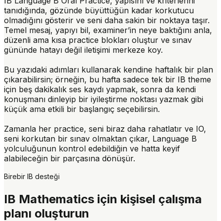
IB Language B Oral Practice, yapısını ve kriterlerini
tanıdığında, gözünde büyüttüğün kadar korkutucu
olmadığını gösterir ve seni daha sakin bir noktaya taşır.
Temel mesaj
, yapıyı bil, examiner’in neye baktığını anla,
düzenli ama kısa practice blokları oluştur ve sınav
gününde hatayı değil iletişimi merkeze koy.
Bu yazıdaki adımları kullanarak kendine haftalık bir plan
çıkarabilirsin; örneğin, bu hafta sadece tek bir IB theme
için beş dakikalık ses kaydı yapmak, sonra da kendi
konuşmanı dinleyip bir iyileştirme noktası yazmak gibi
küçük ama etkili bir başlangıç seçebilirsin.
Zamanla her practice, seni biraz daha rahatlatır ve IO,
seni korkutan bir sınav olmaktan çıkar, Language B
yolculuğunun kontrol edebildiğin ve hatta keyif
alabileceğin bir parçasına dönüşür.
Birebir IB desteği
IB Mathematics için kişisel çalışma
planı oluşturun