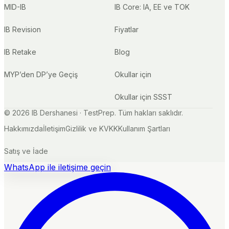
MID-IB
IB Core: IA, EE ve TOK
IB Revision
Fiyatlar
IB Retake
Blog
MYP’den DP’ye Geçiş
Okullar için
Okullar için SSST
©
2026
IB Dershanesi · TestPrep. Tüm hakları saklıdır.
Hakkımızda
İletişim
Gizlilik ve KVKK
Kullanım Şartları
Satış ve İade
WhatsApp ile iletişime geçin