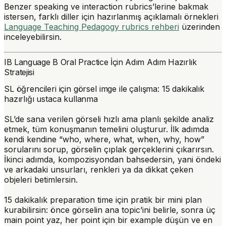
Benzer speaking ve interaction rubrics’lerine bakmak
istersen, farklı diller için hazırlanmış açıklamalı örnekleri
Language Teaching Pedagogy rubrics rehberi
üzerinden
inceleyebilirsin.
IB Language B Oral Practice İçin Adım Adım Hazırlık
Stratejisi
SL öğrencileri için görsel imge ile çalışma: 15 dakikalık
hazırlığı ustaca kullanma
SL’de sana verilen görseli hızlı ama planlı şekilde analiz
etmek, tüm konuşmanın temelini oluşturur. İlk adımda
kendi kendine “who, where, what, when, why, how”
sorularını sorup, görselin çıplak gerçeklerini çıkarırsın.
İkinci adımda, kompozisyondan bahsedersin, yani öndeki
ve arkadaki unsurları, renkleri ya da dikkat çeken
objeleri betimlersin.
15 dakikalık preparation time için pratik bir mini plan
kurabilirsin: önce görselin ana topic’ini belirle, sonra üç
main point yaz, her point için bir example düşün ve en