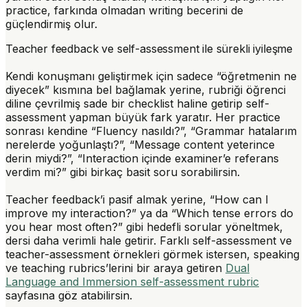
practice, farkında olmadan writing becerini de
güçlendirmiş olur.
Teacher feedback ve self-assessment ile sürekli iyileşme
Kendi konuşmanı geliştirmek için sadece “öğretmenin ne
diyecek” kısmına bel bağlamak yerine, rubriği öğrenci
diline çevrilmiş sade bir checklist haline getirip self-
assessment yapman büyük fark yaratır. Her practice
sonrası kendine “Fluency nasıldı?”, “Grammar hatalarım
nerelerde yoğunlaştı?”, “Message content yeterince
derin miydi?”, “Interaction içinde examiner’e referans
verdim mi?” gibi birkaç basit soru sorabilirsin.
Teacher feedback’i pasif almak yerine, “How can I
improve my interaction?” ya da “Which tense errors do
you hear most often?” gibi hedefli sorular yöneltmek,
dersi daha verimli hale getirir. Farklı self-assessment ve
teacher-assessment örnekleri görmek istersen, speaking
ve teaching rubrics’lerini bir araya getiren
Dual
Language and Immersion self-assessment rubric
sayfasına göz atabilirsin.