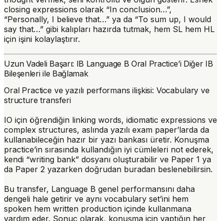
closing expressions olarak “In conclusion…”,
“Personally, I believe that…” ya da “To sum up, I would
say that…” gibi kalıpları hazırda tutmak, hem SL hem HL
için işini kolaylaştırır.
Uzun Vadeli Başarı: IB Language B Oral Practice’i Diğer IB
Bileşenleri ile Bağlamak
Oral Practice ve yazılı performans ilişkisi: Vocabulary ve
structure transferi
IO için öğrendiğin linking words, idiomatic expressions ve
complex structures, aslında yazılı exam paper’larda da
kullanabileceğin hazır bir yazı bankası üretir. Konuşma
practice’in sırasında kullandığın iyi cümleleri not ederek,
kendi “writing bank” dosyanı oluşturabilir ve Paper 1 ya
da Paper 2 yazarken doğrudan buradan beslenebilirsin.
Bu transfer, Language B genel performansını daha
dengeli hale getirir ve aynı vocabulary set’ini hem
spoken hem written production içinde kullanmana
yardım eder. Sonuç olarak, konuşma için yaptığın her