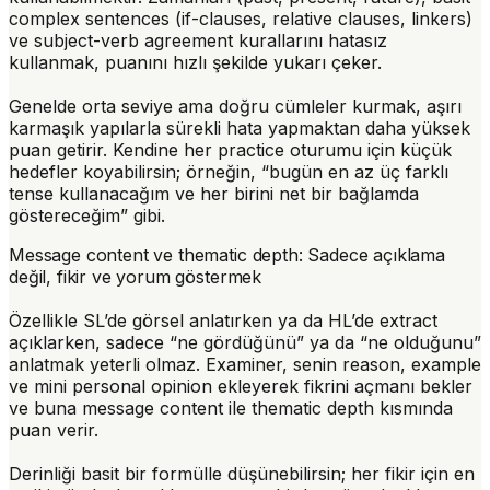
complex sentences (if-clauses, relative clauses, linkers)
ve subject-verb agreement kurallarını hatasız
kullanmak, puanını hızlı şekilde yukarı çeker.
Genelde orta seviye ama doğru cümleler kurmak, aşırı
karmaşık yapılarla sürekli hata yapmaktan daha yüksek
puan getirir. Kendine her practice oturumu için küçük
hedefler koyabilirsin; örneğin, “bugün en az üç farklı
tense kullanacağım ve her birini net bir bağlamda
göstereceğim” gibi.
Message content ve thematic depth: Sadece açıklama
değil, fikir ve yorum göstermek
Özellikle SL’de görsel anlatırken ya da HL’de extract
açıklarken, sadece “ne gördüğünü” ya da “ne olduğunu”
anlatmak yeterli olmaz. Examiner, senin reason, example
ve mini personal opinion ekleyerek fikrini açmanı bekler
ve buna message content ile thematic depth kısmında
puan verir.
Derinliği basit bir formülle düşünebilirsin; her fikir için en