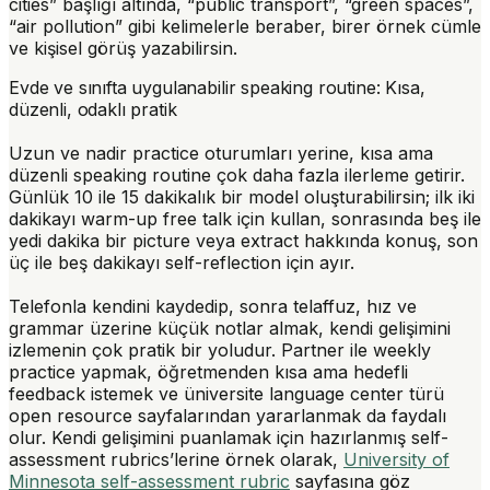
cities” başlığı altında, “public transport”, “green spaces”,
“air pollution” gibi kelimelerle beraber, birer örnek cümle
ve kişisel görüş yazabilirsin.
Evde ve sınıfta uygulanabilir speaking routine: Kısa,
düzenli, odaklı pratik
Uzun ve nadir practice oturumları yerine, kısa ama
düzenli speaking routine çok daha fazla ilerleme getirir.
Günlük 10 ile 15 dakikalık bir model oluşturabilirsin; ilk iki
dakikayı warm-up free talk için kullan, sonrasında beş ile
yedi dakika bir picture veya extract hakkında konuş, son
üç ile beş dakikayı self-reflection için ayır.
Telefonla kendini kaydedip, sonra telaffuz, hız ve
grammar üzerine küçük notlar almak, kendi gelişimini
izlemenin çok pratik bir yoludur. Partner ile weekly
practice yapmak, öğretmenden kısa ama hedefli
feedback istemek ve üniversite language center türü
open resource sayfalarından yararlanmak da faydalı
olur. Kendi gelişimini puanlamak için hazırlanmış self-
assessment rubrics’lerine örnek olarak,
University of
Minnesota self-assessment rubric
sayfasına göz