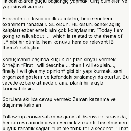
İlk dakikalarda güçlü başlangıç yapmak: Giriş cümleleri ve
yapı sinyali vermek
Presentation kısmının ilk cümleleri, hem seni hem
examiner’i rahatlatır. SL olsun, HL olsun, esnek açılış
kalıpları ezberlemek işini çok kolaylaştırır; “Today I am
going to talk about …, which is related to the theme of
…” gibi bir cümle, hem konuyu hem de relevant IB
theme’i netleştirir.
Konuşmanın başında küçük bir plan sinyali vermek,
örneğin “First I will describe…, then I will explain…,
finally I will give my opinion” gibi bir yapı kurmak, seni
organized gösterir ve kafandaki sıralamayı da oturtur. Bu
sayede ezbere gitmeden, ama planlı bir akışla
konuşabilirsin.
Sorulara akıllıca cevap vermek: Zaman kazanma ve
düşünme kalıpları
Follow-up conversation ve general discussion sırasında,
her soruya anında cevap vermek zorunda hissetmemen
büyük rahatlık sağlar. “Let me think for a second”, “That