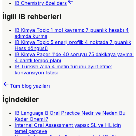
IB Chemistry
özel ders
İlgili IB rehberleri
IB Kimya Topic 1 mol kavramı: 7 puanlık hesabı 4
adımda kurma
IB Kimya Topic 5 enerji profili: 4 noktada 7 puanlık
Hess döngüsü
IB Kimya Paper 1'de 40 soruyu 75 dakikaya yayma:
4 bantlı tempo planı
IB Turkish A'da 4 metin türünü ayırt etme:
konvansiyon listesi
Tüm blog yazıları
İçindekiler
IB Language B Oral Practice Nedir ve Neden Bu
Kadar Önemli?
Internal Oral Assessment yapısı: SL ve HL için
temel çerçeve