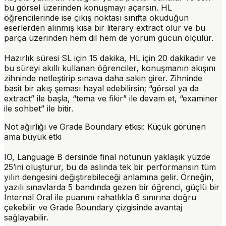
bu görsel üzerinden konuşmayı açarsın. HL
öğrencilerinde ise çıkış noktası sınıfta okuduğun
eserlerden alınmış kısa bir literary extract olur ve bu
parça üzerinden hem dil hem de yorum gücün ölçülür.
Hazırlık süresi SL için 15 dakika, HL için 20 dakikadır ve
bu süreyi akıllı kullanan öğrenciler, konuşmanın akışını
zihninde netleştirip sınava daha sakin girer. Zihninde
basit bir akış şeması hayal edebilirsin; “görsel ya da
extract” ile başla, “tema ve fikir” ile devam et, “examiner
ile sohbet” ile bitir.
Not ağırlığı ve Grade Boundary etkisi: Küçük görünen
ama büyük etki
IO, Language B dersinde final notunun yaklaşık yüzde
25’ini oluşturur, bu da aslında tek bir performansın tüm
yılın dengesini değiştirebileceği anlamına gelir. Örneğin,
yazılı sınavlarda 5 bandında gezen bir öğrenci, güçlü bir
Internal Oral ile puanını rahatlıkla 6 sınırına doğru
çekebilir ve Grade Boundary çizgisinde avantaj
sağlayabilir.