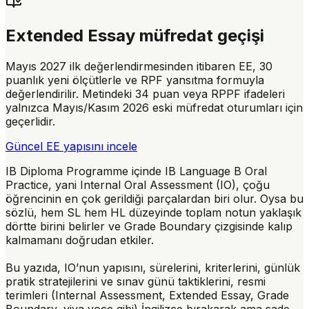
Extended Essay müfredat geçişi
Mayıs 2027 ilk değerlendirmesinden itibaren EE, 30
puanlık yeni ölçütlerle ve RPF yansıtma formuyla
değerlendirilir. Metindeki 34 puan veya RPPF ifadeleri
yalnızca Mayıs/Kasım 2026 eski müfredat oturumları için
geçerlidir.
Güncel EE yapısını incele
IB Diploma Programme içinde
IB Language B Oral
Practice
, yani Internal Oral Assessment (IO), çoğu
öğrencinin en çok gerildiği parçalardan biri olur. Oysa bu
sözlü, hem SL hem HL düzeyinde toplam notun yaklaşık
dörtte birini belirler ve Grade Boundary çizgisinde kalıp
kalmamanı doğrudan etkiler.
Bu yazıda, IO’nun yapısını, sürelerini, kriterlerini, günlük
pratik stratejilerini ve sınav günü taktiklerini, resmi
terimleri (Internal Assessment, Extended Essay, Grade
Boundary, viva voce gibi) İngilizce bırakarak ama sade