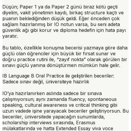
Düşün; Paper 1 ya da Paper 2 günü biraz kötü geçti
diyelim, vakit yönetimin kaydı, birkaç structure kaçtı ve
puanın beklediğinden düşük geldi. Eğer önceden çok
sağlam hazırlanmış bir IO notun varsa, bu seni adeta
güvenlik ağı gibi korur ve diploma hedefin için hata payı
yaratır.
Bu tablo, özellikle konuşma becerisi yazmaya göre daha
güçlü olan öğrenciler için büyük bir fırsat sunar ve
doğru practice rutini ile, “zayıf nokta” olarak görülen bir
sınavı güçlü yanına dönüştürmen mümkün hale gelir.
IB Language B Oral Practice ile geliştirilen beceriler:
Sadece sınav değil, üniversiteye hazırlık
IO’ya hazırlanırken aslında sadece bir sınava
çalışmıyorsun; aynı zamanda fluency, spontaneous
speaking, cultural awareness ve critical thinking gibi
uzun vadede işine yarayacak beceriler geliştiriyorsun. Bu
beceriler, üniversitede yapacağın sunumlarda,
scholarship interviews sırasında, Erasmus
mülakatlarında ve hatta Extended Essay viva voce