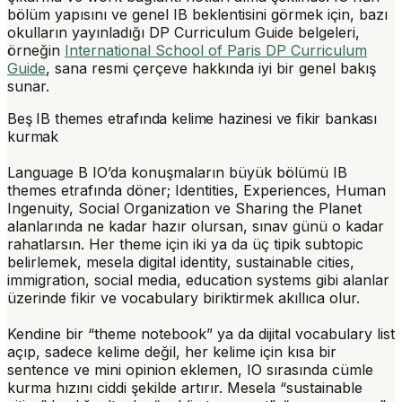
bölüm yapısını ve genel IB beklentisini görmek için, bazı
okulların yayınladığı DP Curriculum Guide belgeleri,
örneğin
International School of Paris DP Curriculum
Guide
, sana resmi çerçeve hakkında iyi bir genel bakış
sunar.
Beş IB themes etrafında kelime hazinesi ve fikir bankası
kurmak
Language B IO’da konuşmaların büyük bölümü IB
themes etrafında döner; Identities, Experiences, Human
Ingenuity, Social Organization ve Sharing the Planet
alanlarında ne kadar hazır olursan, sınav günü o kadar
rahatlarsın. Her theme için iki ya da üç tipik subtopic
belirlemek, mesela digital identity, sustainable cities,
immigration, social media, education systems gibi alanlar
üzerinde fikir ve vocabulary biriktirmek akıllıca olur.
Kendine bir “theme notebook” ya da dijital vocabulary list
açıp, sadece kelime değil, her kelime için kısa bir
sentence ve mini opinion eklemen, IO sırasında cümle
kurma hızını ciddi şekilde artırır. Mesela “sustainable