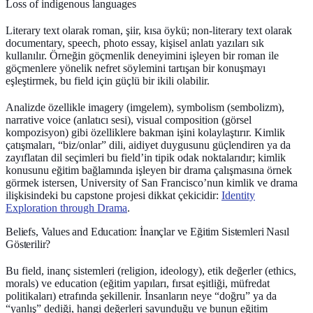
Loss of indigenous languages
Literary text olarak roman, şiir, kısa öykü; non-literary text olarak
documentary, speech, photo essay, kişisel anlatı yazıları sık
kullanılır. Örneğin göçmenlik deneyimini işleyen bir roman ile
göçmenlere yönelik nefret söylemini tartışan bir konuşmayı
eşleştirmek, bu field için güçlü bir ikili olabilir.
Analizde özellikle imagery (imgelem), symbolism (sembolizm),
narrative voice (anlatıcı sesi), visual composition (görsel
kompozisyon) gibi özelliklere bakman işini kolaylaştırır. Kimlik
çatışmaları, “biz/onlar” dili, aidiyet duygusunu güçlendiren ya da
zayıflatan dil seçimleri bu field’in tipik odak noktalarıdır; kimlik
konusunu eğitim bağlamında işleyen bir drama çalışmasına örnek
görmek istersen, University of San Francisco’nun kimlik ve drama
ilişkisindeki bu capstone projesi dikkat çekicidir:
Identity
Exploration through Drama
.
Beliefs, Values and Education: İnançlar ve Eğitim Sistemleri Nasıl
Gösterilir?
Bu field, inanç sistemleri (religion, ideology), etik değerler (ethics,
morals) ve education (eğitim yapıları, fırsat eşitliği, müfredat
politikaları) etrafında şekillenir. İnsanların neye “doğru” ya da
“yanlış” dediği, hangi değerleri savunduğu ve bunun eğitim