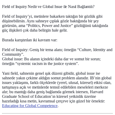
Field of Inquiry Nedir ve Global Issue ile Nasıl Bağlantılı?
Field of Inquiry’yi, metinlere bakarken taktığın bir gözlük gibi
düşünebilirsin. Aynı sahneye çıplak gözle baktığında bir şey
görürsün, ama “Politics, Power and Justice” gözlüğünü taktığında
güç ilişkileri çok daha belirgin hale gelir.
Burada karıştırılan iki kavram var:
Field of Inquiry
: Geniş bir tema alanı; örneğin “Culture, Identity and
Community”.
Global issue
: Bu alanın içindeki daha dar ve somut bir sorun;
örneğin “systemic racism in the justice system”.
Yani field, sahnenin genel ışık düzeni gibidir, global issue ise
sahnede yakın çekime aldığın somut problem alanıdır. IB’nin global
issues yaklaşımı, farklı ölçeklerde (yerel, ulusal, küresel) etkisi olan,
tartışmaya açık ve metinlerde temsil edilebilen meseleleri merkeze
alır; bu mantığı daha geniş bağlamda görmek istersen, Harvard
Graduate School of Education’ın küresel yetkinlik üzerine
hazırladığı kısa metin, kavramsal çerçeve için güzel bir örnektir:
Educating for Global Competence
.