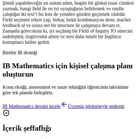
Şimdi yapabileceğin en somut adım, bugün bir global issue cümlesi
yazmak, hangi field ile en iyi uyuştuğunu belirlemek ve sınıfta
çalıştığın iki text’i bu lens ile yeniden gözden geçirmek olabilir.
Field seçimini erken yap, birkaç farklı kombinasyon dene, teacher
feedback al ve sonra net bir structure ile çalışmaya devam et.
Zamanla göreceksin ki, iyi seçilmiş bir Field of Inquiry IO sürecini
sadeleştirir, özgüvenini artırır ve seni daha tutarlı bir İngilizce
konuşmacı haline getirir.
Birebir IB desteği
IB Mathematics için kişisel çalışma planı
oluşturun
Konu eksiği, assessment ve sınav tekniğini öğrencinin takvimine
göre tek planda birleştirin.
IB Mathematics dersini incele
Ücretsiz görüşmeyle netleştir
İçerik şeffaflığı