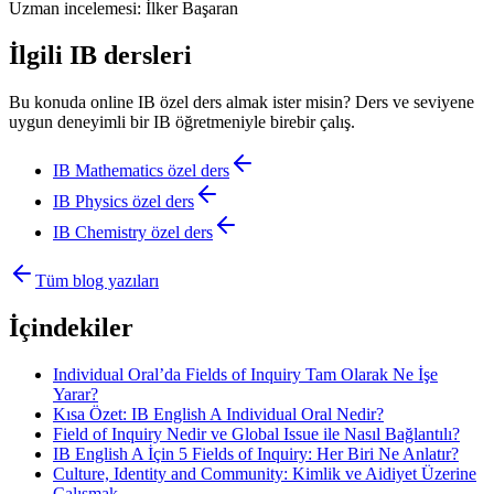
Uzman incelemesi:
İlker Başaran
İlgili IB dersleri
Bu konuda online IB özel ders almak ister misin? Ders ve seviyene
uygun deneyimli bir IB öğretmeniyle birebir çalış.
IB Mathematics
özel ders
IB Physics
özel ders
IB Chemistry
özel ders
Tüm blog yazıları
İçindekiler
Individual Oral’da Fields of Inquiry Tam Olarak Ne İşe
Yarar?
Kısa Özet: IB English A Individual Oral Nedir?
Field of Inquiry Nedir ve Global Issue ile Nasıl Bağlantılı?
IB English A İçin 5 Fields of Inquiry: Her Biri Ne Anlatır?
Culture, Identity and Community: Kimlik ve Aidiyet Üzerine
Çalışmak