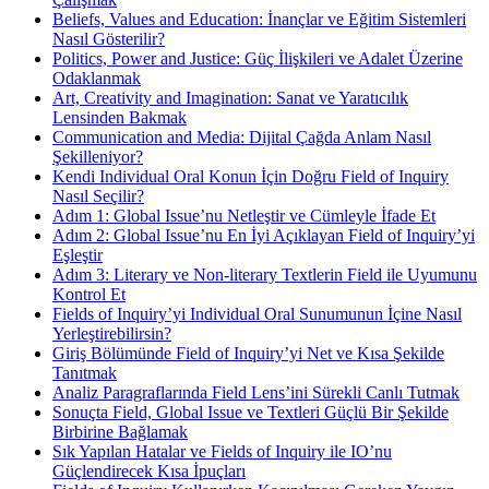
Beliefs, Values and Education: İnançlar ve Eğitim Sistemleri
Nasıl Gösterilir?
Politics, Power and Justice: Güç İlişkileri ve Adalet Üzerine
Odaklanmak
Art, Creativity and Imagination: Sanat ve Yaratıcılık
Lensinden Bakmak
Communication and Media: Dijital Çağda Anlam Nasıl
Şekilleniyor?
Kendi Individual Oral Konun İçin Doğru Field of Inquiry
Nasıl Seçilir?
Adım 1: Global Issue’nu Netleştir ve Cümleyle İfade Et
Adım 2: Global Issue’nu En İyi Açıklayan Field of Inquiry’yi
Eşleştir
Adım 3: Literary ve Non-literary Textlerin Field ile Uyumunu
Kontrol Et
Fields of Inquiry’yi Individual Oral Sunumunun İçine Nasıl
Yerleştirebilirsin?
Giriş Bölümünde Field of Inquiry’yi Net ve Kısa Şekilde
Tanıtmak
Analiz Paragraflarında Field Lens’ini Sürekli Canlı Tutmak
Sonuçta Field, Global Issue ve Textleri Güçlü Bir Şekilde
Birbirine Bağlamak
Sık Yapılan Hatalar ve Fields of Inquiry ile IO’nu
Güçlendirecek Kısa İpuçları