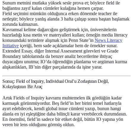
Sunum metnini mutlaka yüksek sesle prova et; böylece field ile
bağlantısı zayıf kalan cümleler kulağına hemen çarpar.
Field seçimini mümkün olduğunca erken dönemde teacher ile
netleştir; böylece yanlış alanda 3 hafta çalışıp sonra baştan başlamak
zorunda kalmazsın.
Kavramsal kelime dağarcığını geliştirmek için, üniversitelerin
hazırladığı kısa metin ve materyalleri kullan; örneğin media literacy
konusundaki terimlere alışmak için Penn State’in
News Literacy
Initiative
içeriği, hem sade açıklamalar hem de örnekler sunar.
Extended Essay, diğer Internal Assessment görevleri ve Grade
Boundary tablolarında da benzer analiz becerilerine ihtiyaç
duyacağını unutma; IO’da öğrendiğin planlama ve argüman kurma
alışkanlıkları, IB’nin diğer parçalarında da işine yarar.
Sonuç: Field of Inquiry, Individual Oral’u Zorlaştıran Değil,
Kolaylaştıran Bir Araç
Artık Fields of Inquiry kavramı muhtemelen ilk gördüğün kadar
karmaşık görünmüyordur. Beş field’in her birini temel hatlarıyla
ayırt edebilecek, kendi global issue cümleni yazıp, bunun hangi
alanla en iyi eşleştiğine daha bilinçli karar verebilecek durumdasın.
En önemlisi, field’in sadece bir etiket değil, bütün IO yapına yön
veren bir
lens
olduğunu görmüş oldun.