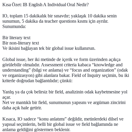
Kısa Özet: IB English A Individual Oral Nedir?
IO, toplam 15 dakikalık bir sınavdır; yaklaşık 10 dakika senin
sunumun, 5 dakika da teacher questions kısmı için ayrılır.
Sunumunda:
Bir
literary text
Bir
non-literary text
Ve ikisini bağlayan tek bir
global issue
kullanırsın.
Global issue, her iki metinde de içerik ve form üzerinden açıkça
görülebilir olmalıdır. Assessment criteria kabaca “knowledge and
understanding” (bilgi ve anlama) ve “focus and organization” (odak
ve organizasyon) gibi alanlara bakar. Field of Inquiry seçimin, bu iki
kriterle doğrudan bağlantılıdır; çünkü:
Yanlış ya da çok belirsiz bir field, analizinin odak kaybetmesine yol
açar.
Net ve mantıklı bir field, sunumunun yapısını ve argüman zincirini
daha açık hale getirir.
Kısaca, IO sadece “konu anlatımı” değildir, metinlerdeki dilsel ve
yapısal seçimlerin, belli bir global issue ve field bağlamında ne
anlama geldiğini göstermen beklenir.