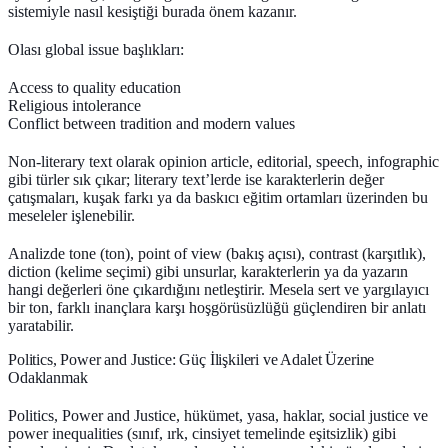
sistemiyle nasıl kesiştiği burada önem kazanır.
Olası global issue başlıkları:
Access to quality education
Religious intolerance
Conflict between tradition and modern values
Non-literary text olarak opinion article, editorial, speech, infographic
gibi türler sık çıkar; literary text’lerde ise karakterlerin değer
çatışmaları, kuşak farkı ya da baskıcı eğitim ortamları üzerinden bu
meseleler işlenebilir.
Analizde tone (ton), point of view (bakış açısı), contrast (karşıtlık),
diction (kelime seçimi) gibi unsurlar, karakterlerin ya da yazarın
hangi değerleri öne çıkardığını netleştirir. Mesela sert ve yargılayıcı
bir ton, farklı inançlara karşı hoşgörüsüzlüğü güçlendiren bir anlatı
yaratabilir.
Politics, Power and Justice: Güç İlişkileri ve Adalet Üzerine
Odaklanmak
Politics, Power and Justice, hükümet, yasa, haklar, social justice ve
power inequalities (sınıf, ırk, cinsiyet temelinde eşitsizlik) gibi