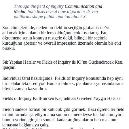
Through the field of inquiry
Communication and
Media
, both texts reveal how algorithm-driven
platforms shape public opinion about X.
Son cümlelerinde, neden bu field’in seçtiğin global issue’yu
anlamak için anlamlı bir lens olduğunu çok kısa tartış. Bu,
öğretmene senin konuyu rastgele değil, bilinçli bir seçimle
kurduğunu gösterir ve overall impression üzerinde olumlu bir etki
bırakır.
Sık Yapılan Hatalar ve Fields of Inquiry ile IO’nu Güçlendirecek Kısa
İpuçları
Individual Oral hazırlığında, Fields of Inquiry konusunda hep aynı
tür hatalar tekrar ediyor. Bunları bilmek, planlama aşamasında sana
büyük zaman kazandırır.
Fields of Inquiry Kullanırken Kaçınılması Gereken Yaygın Hatalar
Field’i sadece formal bir kutucuk gibi görmek
: Bazı öğrenciler field
ismini formda işaretliyor ama sunumda neredeyse hiç kullanmıyor;
bunun yerine, girişten sonuca kadar argümanlarını hep o alanın
temasına bağlamaya çalış.