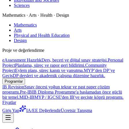
Individuals and Societies
Sciences
Mathematics · Arts · Health · Design
Mathematics
Arts
Physical and Health Education
Design
Proje ve değerlendirme
eAssessment Hazırlık
Ders, beceri ve dijital sınav stratejisi.
Personal
Project
Planlama, süreç ve rapor geri bildirimi.
Community
Project
Eylem planı, süreç kanıtı ve yansıtma.
MYP’den DP’ye
Geçiş
DP dersleri ve akademik çalışma düzenine hazırlık.
Programlar
IB Revision
Sınav öncesi yoğun tekrar ve past paper çözüm
programı.
Pre-IB
IB Diploma Programme'a başlamadan önce güçlü
bir temel.
MID-IB
MYP / IGCSE'den IB'ye geçişte köprü programı.
Fiyatlar
Giriş Yap
IA/EE Değerlendir
Ücretsiz Tanışma