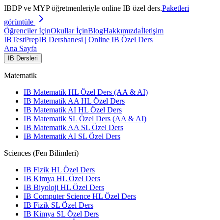
IBDP ve MYP öğretmenleriyle online IB özel ders.
Paketleri
görüntüle
Öğrenciler İçin
Okullar İçin
Blog
Hakkımızda
İletişim
IB
TestPrep
IB Dershanesi | Online IB Özel Ders
Ana Sayfa
IB Dersleri
Matematik
IB Matematik HL Özel Ders (AA & AI)
IB Matematik AA HL Özel Ders
IB Matematik AI HL Özel Ders
IB Matematik SL Özel Ders (AA & AI)
IB Matematik AA SL Özel Ders
IB Matematik AI SL Özel Ders
Sciences (Fen Bilimleri)
IB Fizik HL Özel Ders
IB Kimya HL Özel Ders
IB Biyoloji HL Özel Ders
IB Computer Science HL Özel Ders
IB Fizik SL Özel Ders
IB Kimya SL Özel Ders