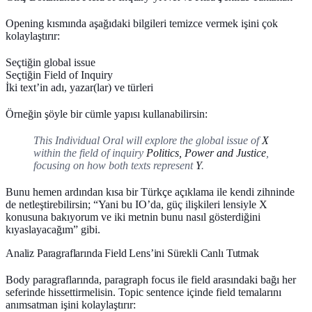
Opening kısmında aşağıdaki bilgileri temizce vermek işini çok
kolaylaştırır:
Seçtiğin global issue
Seçtiğin Field of Inquiry
İki text’in adı, yazar(lar) ve türleri
Örneğin şöyle bir cümle yapısı kullanabilirsin:
This Individual Oral will explore the global issue of
X
within the field of inquiry
Politics, Power and Justice
,
focusing on how both texts represent
Y
.
Bunu hemen ardından kısa bir Türkçe açıklama ile kendi zihninde
de netleştirebilirsin; “Yani bu IO’da, güç ilişkileri lensiyle X
konusuna bakıyorum ve iki metnin bunu nasıl gösterdiğini
kıyaslayacağım” gibi.
Analiz Paragraflarında Field Lens’ini Sürekli Canlı Tutmak
Body paragraflarında, paragraph focus ile field arasındaki bağı her
seferinde hissettirmelisin. Topic sentence içinde field temalarını
anımsatman işini kolaylaştırır: