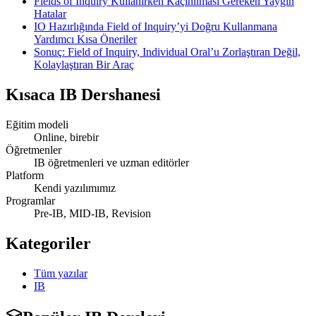
Fields of Inquiry Kullanırken Kaçınılması Gereken Yaygın
Hatalar
IO Hazırlığında Field of Inquiry’yi Doğru Kullanmana
Yardımcı Kısa Öneriler
Sonuç: Field of Inquiry, Individual Oral’u Zorlaştıran Değil,
Kolaylaştıran Bir Araç
Kısaca
IB Dershanesi
Eğitim modeli
Online, birebir
Öğretmenler
IB öğretmenleri ve uzman editörler
Platform
Kendi yazılımımız
Programlar
Pre-IB, MID-IB, Revision
Kategoriler
Tüm yazılar
IB