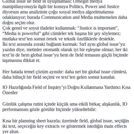
Global issue ile field’in uyuşmaması
: Örneğin medya
manipülasyonuyla ilgili bir konuya Politics, Power and Justice
diyorsun ama analizinin çoğu sosyal medya algoritmalarına
odaklanıyor; burada Communication and Media muhtemelen daha
doğru seçim olur.
Çok genel ve soyut ifadeler kullanmak
: “Justice is important”,
“Media is powerful” gibi cümleler tek başına bir şey söylemez;
mutlaka text’ten somut örnek ve teknik özelliklerle destekle.
İki text arasında zoraki bağlantı kurmak
: Sırf aynı global issue’yu
yazdın diye, metinler otomatik olarak iyi bir eşleşme olmaz; her iki
text’in de hem global issue’yu hem de field temasını güçlü biçimde
taşımasına dikkat et.
Her hatada temel çözüm aynıdır: daha net bir global issue cümlesi,
daha bilinçli bir field seçimi ve text’ten gelen somut kanıtlar.
IO Hazırlığında Field of Inquiry’yi Doğru Kullanmana Yardımcı Kısa
Öneriler
Günlük çalışma rutini içinde küçük ama etkili birkaç alışkanlık, IO
performansını gözle görülür biçimde yükseltebilir:
Kısa bir planning sheet hazırla; üzerinde field, global issue, seçtiğin
iki text, seçeceğin key extracts ve göstermek istediğin main effects
yer alsın.