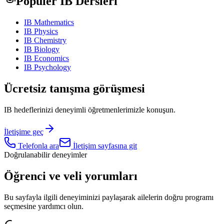
Popüler IB Dersleri
IB Mathematics
IB Physics
IB Chemistry
IB Biology
IB Economics
IB Psychology
Ücretsiz tanışma görüşmesi
IB hedeflerinizi deneyimli öğretmenlerimizle konuşun.
İletişime geç
Telefonla ara
İletişim sayfasına git
Doğrulanabilir deneyimler
Öğrenci ve veli yorumları
Bu sayfayla ilgili deneyiminizi paylaşarak ailelerin doğru programı
seçmesine yardımcı olun.