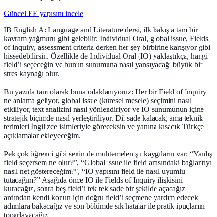
Güncel EE yapısını incele
IB English A: Language and Literature dersi, ilk bakışta tam bir
kavram yağmuru gibi gelebilir; Individual Oral, global issue,
Fields
of Inquiry
, assessment criteria derken her şey birbirine karışıyor gibi
hissedebilirsin. Özellikle de Individual Oral (IO) yaklaştıkça, hangi
field’i seçeceğin ve bunun sunumuna nasıl yansıyacağı büyük bir
stres kaynağı olur.
Bu yazıda tam olarak buna odaklanıyoruz: Her bir Field of Inquiry
ne anlama geliyor, global issue (küresel mesele) seçimini nasıl
etkiliyor, text analizini nasıl yönlendiriyor ve IO sunumunun içine
stratejik biçimde nasıl yerleştiriliyor. Dil sade kalacak, ama teknik
terimleri İngilizce isimleriyle göreceksin ve yanına kısacık Türkçe
açıklamalar ekleyeceğim.
Pek çok öğrenci gibi senin de muhtemelen şu kaygıların var: “Yanlış
field seçersem ne olur?”, “Global issue ile field arasındaki bağlantıyı
nasıl net göstereceğim?”, “IO yapısını field ile nasıl uyumlu
tutacağım?” Aşağıda önce IO ile Fields of Inquiry ilişkisini
kuracağız, sonra beş field’i tek tek sade bir şekilde açacağız,
ardından kendi konun için doğru field’i seçmene yardım edecek
adımlara bakacağız ve son bölümde sık hatalar ile pratik ipuçlarını
toparlayacağız.