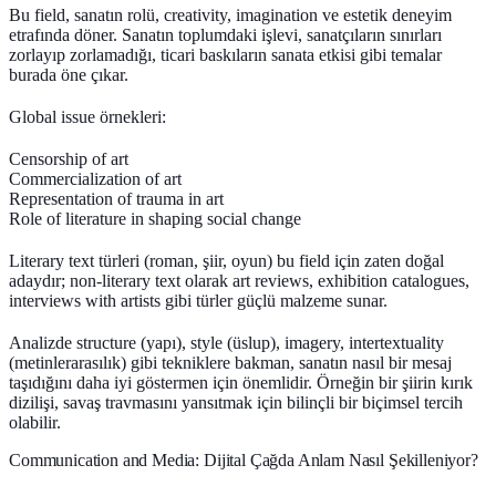
Bu field, sanatın rolü, creativity, imagination ve estetik deneyim
etrafında döner. Sanatın toplumdaki işlevi, sanatçıların sınırları
zorlayıp zorlamadığı, ticari baskıların sanata etkisi gibi temalar
burada öne çıkar.
Global issue örnekleri:
Censorship of art
Commercialization of art
Representation of trauma in art
Role of literature in shaping social change
Literary text türleri (roman, şiir, oyun) bu field için zaten doğal
adaydır; non-literary text olarak art reviews, exhibition catalogues,
interviews with artists gibi türler güçlü malzeme sunar.
Analizde structure (yapı), style (üslup), imagery, intertextuality
(metinlerarasılık) gibi tekniklere bakman, sanatın nasıl bir mesaj
taşıdığını daha iyi göstermen için önemlidir. Örneğin bir şiirin kırık
dizilişi, savaş travmasını yansıtmak için bilinçli bir biçimsel tercih
olabilir.
Communication and Media: Dijital Çağda Anlam Nasıl Şekilleniyor?