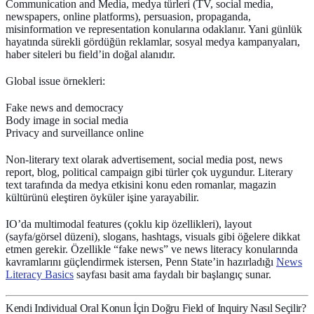
Communication and Media, medya türleri (TV, social media,
newspapers, online platforms), persuasion, propaganda,
misinformation ve representation konularına odaklanır. Yani günlük
hayatında sürekli gördüğün reklamlar, sosyal medya kampanyaları,
haber siteleri bu field’in doğal alanıdır.
Global issue örnekleri:
Fake news and democracy
Body image in social media
Privacy and surveillance online
Non-literary text olarak advertisement, social media post, news
report, blog, political campaign gibi türler çok uygundur. Literary
text tarafında da medya etkisini konu eden romanlar, magazin
kültürünü eleştiren öyküler işine yarayabilir.
IO’da multimodal features (çoklu kip özellikleri), layout
(sayfa/görsel düzeni), slogans, hashtags, visuals gibi öğelere dikkat
etmen gerekir. Özellikle “fake news” ve news literacy konularında
kavramlarını güçlendirmek istersen, Penn State’in hazırladığı
News
Literacy Basics
sayfası basit ama faydalı bir başlangıç sunar.
Kendi Individual Oral Konun İçin Doğru Field of Inquiry Nasıl Seçilir?