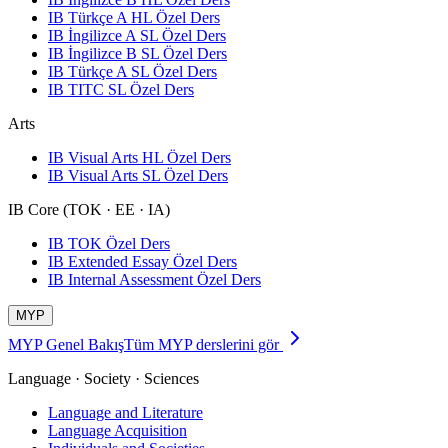
IB Türkçe A HL Özel Ders
IB İngilizce A SL Özel Ders
IB İngilizce B SL Özel Ders
IB Türkçe A SL Özel Ders
IB TITC SL Özel Ders
Arts
IB Visual Arts HL Özel Ders
IB Visual Arts SL Özel Ders
IB Core (TOK · EE · IA)
IB TOK Özel Ders
IB Extended Essay Özel Ders
IB Internal Assessment Özel Ders
MYP
MYP Genel Bakış
Tüm MYP derslerini gör
Language · Society · Sciences
Language and Literature
Language Acquisition