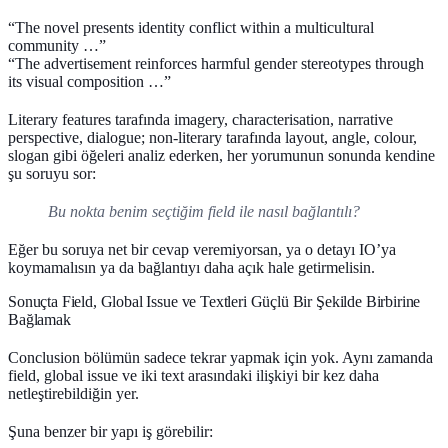
“The novel presents identity conflict within a multicultural
community …”
“The advertisement reinforces harmful gender stereotypes through
its visual composition …”
Literary features tarafında imagery, characterisation, narrative
perspective, dialogue; non-literary tarafında layout, angle, colour,
slogan gibi öğeleri analiz ederken, her yorumunun sonunda kendine
şu soruyu sor:
Bu nokta benim seçtiğim field ile nasıl bağlantılı?
Eğer bu soruya net bir cevap veremiyorsan, ya o detayı IO’ya
koymamalısın ya da bağlantıyı daha açık hale getirmelisin.
Sonuçta Field, Global Issue ve Textleri Güçlü Bir Şekilde Birbirine
Bağlamak
Conclusion bölümün sadece tekrar yapmak için yok. Aynı zamanda
field, global issue ve iki text arasındaki ilişkiyi bir kez daha
netleştirebildiğin yer.
Şuna benzer bir yapı iş görebilir: