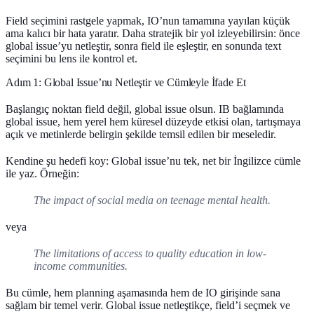
Field seçimini rastgele yapmak, IO’nun tamamına yayılan küçük
ama kalıcı bir hata yaratır. Daha stratejik bir yol izleyebilirsin: önce
global issue’yu netleştir, sonra field ile eşleştir, en sonunda text
seçimini bu lens ile kontrol et.
Adım 1: Global Issue’nu Netleştir ve Cümleyle İfade Et
Başlangıç noktan field değil, global issue olsun. IB bağlamında
global issue, hem yerel hem küresel düzeyde etkisi olan, tartışmaya
açık ve metinlerde belirgin şekilde temsil edilen bir meseledir.
Kendine şu hedefi koy: Global issue’nu tek, net bir İngilizce cümle
ile yaz. Örneğin:
The impact of social media on teenage mental health.
veya
The limitations of access to quality education in low-
income communities.
Bu cümle, hem planning aşamasında hem de IO girişinde sana
sağlam bir temel verir. Global issue netleştikçe, field’i seçmek ve