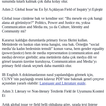
sunumda tutarlı kalmak çok daha kolay olur.
Adım 2: Global Issue’nu En İyi Açıklayan Field of Inquiry’yi Eşleştir
Global issue cümlene bak ve kendine sor: “Bu mesele en çok hangi
alana ait görünüyor?” Politics, Power and Justice mı, yoksa
Communication and Media mı, ya da Culture, Identity and
Community mi?
Kararsız kaldığın durumlarda
primary focus
fikrini kullan.
Metinlerde en baskın olan tema hangisi, ona bak. Örneğin “social
media’da kadın bedeninin temsili” konun varsa, hem gender equality
(power/justice) hem de media representation (communication and
media) devreye girebilir; ama metinlerin daha çok medya dili ve
görsel tasarım üzerine kuruluysa, Communication and Media’yı
primary field olarak seçmek daha mantıklı olur.
IB English A dokümanlarının nasıl yapılandığını görmek için,
CUNY’nin paylaştığı resmi kılavuz PDF’sine bakmak genel çerçeve
açısından yararlı olabilir:
Language and Literature guide
.
Adım 3: Literary ve Non-literary Textlerin Field ile Uyumunu Kontrol
Et
Artık global issue ve field belli olduğuna göre, sırada text listene