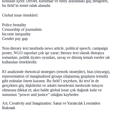
konuları içerir. Devlet, kurumlar ve birey arasındaki güç dengeleri,
bu field’in temel odak alanıdır.
Global issue örnekleri:
Police brutality
Censorship of journalists
Income inequality
Gender pay gap
Non-literary text tarafında news article, political speech, campaign
poster, NGO raporları çok işe yarar; literary text olarak distopya
romanları, politik tiyatro oyunları, savaş ve direniş temalı eserler sık
kullanılan örneklerdir.
IO analizinde rhetorical strategies (retorik stratejiler), bias (önyargı),
representation of marginalized groups (dışlanmış grupların temsili)
gibi noktalar önem kazanır. Bu field’i seçerken, iki text’in de
gerçekten güç ilişkilerini ve adalet meselesini merkezde tutuyor
olmasına dikkat et; aksi halde global issue çok dağınık kalır ve
sunumun “power and justice” odağını kaybeder.
Art, Creativity and Imagination: Sanat ve Yaratıcılık Lensinden
Bakmak