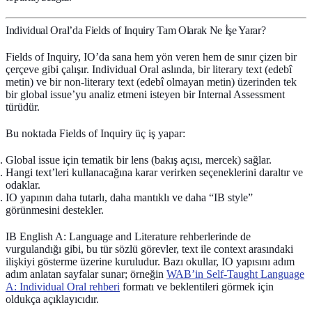
Individual Oral’da Fields of Inquiry Tam Olarak Ne İşe Yarar?
Fields of Inquiry, IO’da sana hem yön veren hem de sınır çizen bir
çerçeve gibi çalışır. Individual Oral aslında, bir literary text (edebî
metin) ve bir non-literary text (edebî olmayan metin) üzerinden tek
bir global issue’yu analiz etmeni isteyen bir Internal Assessment
türüdür.
Bu noktada Fields of Inquiry üç iş yapar:
Global issue için tematik bir
lens
(bakış açısı, mercek) sağlar.
Hangi text’leri kullanacağına karar verirken seçeneklerini daraltır ve
odaklar.
IO yapının daha tutarlı, daha mantıklı ve daha “IB style”
görünmesini destekler.
IB English A: Language and Literature rehberlerinde de
vurgulandığı gibi, bu tür sözlü görevler, text ile context arasındaki
ilişkiyi gösterme üzerine kuruludur. Bazı okullar, IO yapısını adım
adım anlatan sayfalar sunar; örneğin
WAB’in Self-Taught Language
A: Individual Oral rehberi
formatı ve beklentileri görmek için
oldukça açıklayıcıdır.