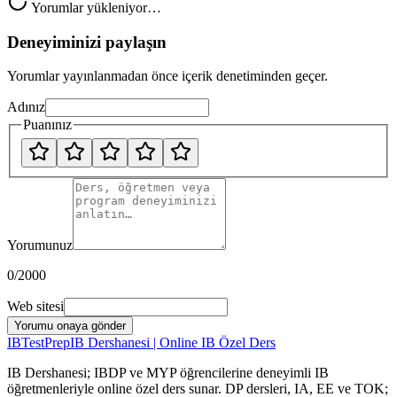
Yorumlar yükleniyor…
Deneyiminizi paylaşın
Yorumlar yayınlanmadan önce içerik denetiminden geçer.
Adınız
Puanınız
Yorumunuz
0
/2000
Web sitesi
Yorumu onaya gönder
IB
TestPrep
IB Dershanesi | Online IB Özel Ders
IB Dershanesi; IBDP ve MYP öğrencilerine deneyimli IB
öğretmenleriyle online özel ders sunar. DP dersleri, IA, EE ve TOK;