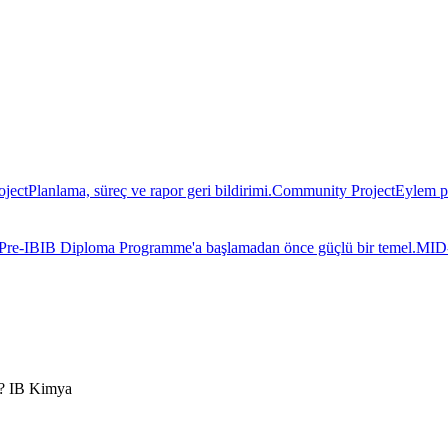
oject
Planlama, süreç ve rapor geri bildirimi.
Community Project
Eylem pl
Pre-IB
IB Diploma Programme'a başlamadan önce güçlü bir temel.
MID
? IB Kimya