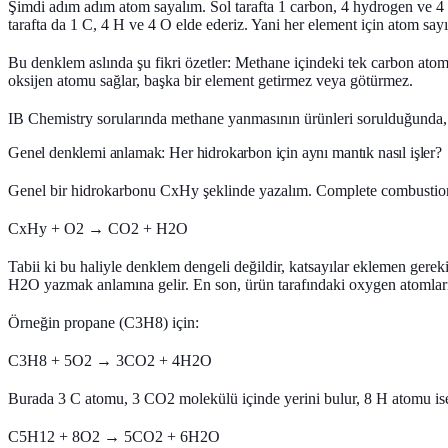
Şimdi adım adım atom sayalım. Sol tarafta 1 carbon, 4 hydrogen ve 
tarafta da 1 C, 4 H ve 4 O elde ederiz. Yani her element için atom sayısı
Bu denklem aslında şu fikri özetler: Methane içindeki tek carbon at
oksijen atomu sağlar, başka bir element getirmez veya götürmez.
IB Chemistry sorularında methane yanmasının ürünleri sorulduğunda,
Genel denklemi anlamak: Her hidrokarbon için aynı mantık nasıl işler?
Genel bir hidrokarbonu CxHy şeklinde yazalım. Complete combustion s
CxHy + O2 → CO2 + H2O
Tabii ki bu haliyle denklem dengeli değildir, katsayılar eklemen gerek
H2O yazmak anlamına gelir. En son, ürün tarafındaki oxygen atomların
Örneğin
propane (C3H8)
için:
C3H8 + 5O2 → 3CO2 + 4H2O
Burada 3 C atomu, 3 CO2 molekülü içinde yerini bulur, 8 H atomu ise 
C5H12 + 8O2 → 5CO2 + 6H2O