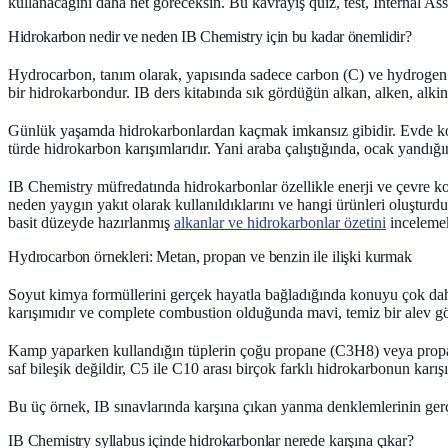
kullanacağını daha net göreceksin. Bu kavrayış quiz, test, Internal Ass
Hidrokarbon nedir ve neden IB Chemistry için bu kadar önemlidir?
Hydrocarbon, tanım olarak, yapısında sadece
carbon (C)
ve
hydrogen
bir hidrokarbondur. IB ders kitabında sık gördüğün alkan, alken, alkin 
Günlük yaşamda hidrokarbonlardan kaçmak imkansız gibidir. Evde
türde hidrokarbon karışımlarıdır. Yani araba çalıştığında, ocak yandığ
IB Chemistry müfredatında hidrokarbonlar özellikle enerji ve çevre ko
neden yaygın yakıt olarak kullanıldıklarını ve hangi ürünleri oluşturdu
basit düzeyde hazırlanmış
alkanlar ve hidrokarbonlar özetini
incelemek
Hydrocarbon örnekleri: Metan, propan ve benzin ile ilişki kurmak
Soyut kimya formüllerini gerçek hayatla bağladığında konuyu çok daha
karışımıdır ve complete combustion olduğunda mavi, temiz bir alev g
Kamp yaparken kullandığın tüplerin çoğu
propane (C3H8)
veya propa
saf bileşik değildir, C5 ile C10 arası birçok farklı hidrokarbonun kar
Bu üç örnek, IB sınavlarında karşına çıkan yanma denklemlerinin gerçe
IB Chemistry syllabus içinde hidrokarbonlar nerede karşına çıkar?