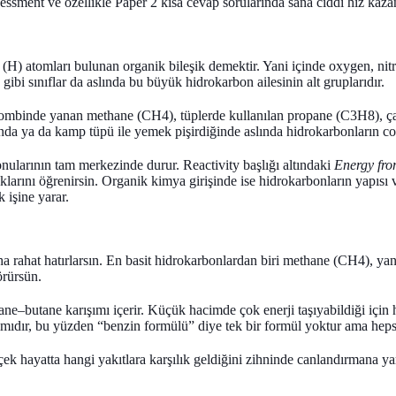
essment ve özellikle Paper 2 kısa cevap sorularında sana ciddi hız kazan
 (H)
atomları bulunan organik bileşik demektir. Yani içinde oxygen, ni
gibi sınıflar da aslında bu büyük hidrokarbon ailesinin alt gruplarıdır.
 kombinde yanan
methane (CH4)
, tüplerde kullanılan
propane (C3H8)
, 
ında ya da kamp tüpü ile yemek pişirdiğinde aslında hidrokarbonların co
nularının tam merkezinde durur. Reactivity başlığı altındaki
Energy fro
klarını öğrenirsin. Organik kimya girişinde ise hidrokarbonların yapısı v
 işine yarar.
 rahat hatırlarsın. En basit hidrokarbonlardan biri
methane (CH4)
, ya
örürsün.
ne–butane karışımı içerir. Küçük hacimde çok enerji taşıyabildiği için 
ışımıdır, bu yüzden “benzin formülü” diye tek bir formül yoktur ama hep
k hayatta hangi yakıtlara karşılık geldiğini zihninde canlandırmana ya