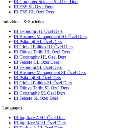
IB Computer Science SL Özel Ders
IB ESS SL Özel Ders
IB ESS HL Özel Ders
Individuals & Societies
IB Ekonomi HL Özel Ders
IB Business Management HL Özel Ders
IB Psikoloji HL Özel Ders
IB Global Politics HL Özel Ders
IB Dünya Tarihi HL Özel Ders
IB Geography HL Özel Ders
IB Felsefe HL Özel Ders
IB Ekonomi SL Özel Ders
IB Business Management SL Özel Ders
IB Psikoloji SL Özel Ders
IB Global Politics SL Özel Ders
IB Dünya Tarihi SL Özel Ders
IB Geography SL Özel Ders
IB Felsefe SL Özel Ders
Languages
IB İngilizce A HL Özel Ders
IB İngilizce B HL Özel Ders
IB Türkçe A HL Özel Ders