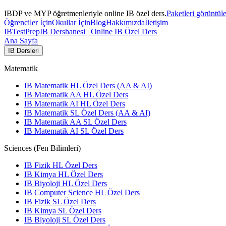
IBDP ve MYP öğretmenleriyle online IB özel ders.
Paketleri görüntül
Öğrenciler İçin
Okullar İçin
Blog
Hakkımızda
İletişim
IB
TestPrep
IB Dershanesi | Online IB Özel Ders
Ana Sayfa
IB Dersleri
Matematik
IB Matematik HL Özel Ders (AA & AI)
IB Matematik AA HL Özel Ders
IB Matematik AI HL Özel Ders
IB Matematik SL Özel Ders (AA & AI)
IB Matematik AA SL Özel Ders
IB Matematik AI SL Özel Ders
Sciences (Fen Bilimleri)
IB Fizik HL Özel Ders
IB Kimya HL Özel Ders
IB Biyoloji HL Özel Ders
IB Computer Science HL Özel Ders
IB Fizik SL Özel Ders
IB Kimya SL Özel Ders
IB Biyoloji SL Özel Ders