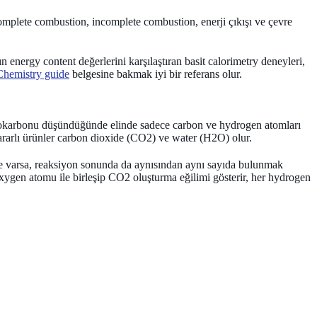
mplete combustion, incomplete combustion, enerji çıkışı ve çevre
ın energy content değerlerini karşılaştıran basit calorimetry deneyleri,
Chemistry guide
belgesine bakmak iyi bir referans olur.
drokarbonu düşündüğünde elinde sadece carbon ve hydrogen atomları
rarlı ürünler
carbon dioxide (CO2)
ve
water (H2O)
olur.
e varsa, reaksiyon sonunda da aynısından aynı sayıda bulunmak
xygen atomu ile birleşip CO2 oluşturma eğilimi gösterir, her hydrogen