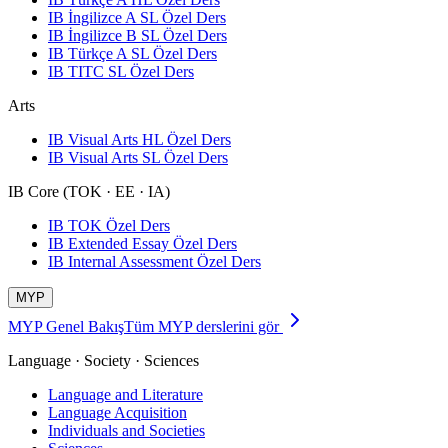
IB İngilizce A SL Özel Ders
IB İngilizce B SL Özel Ders
IB Türkçe A SL Özel Ders
IB TITC SL Özel Ders
Arts
IB Visual Arts HL Özel Ders
IB Visual Arts SL Özel Ders
IB Core (TOK · EE · IA)
IB TOK Özel Ders
IB Extended Essay Özel Ders
IB Internal Assessment Özel Ders
MYP
MYP Genel Bakış
Tüm MYP derslerini gör
Language · Society · Sciences
Language and Literature
Language Acquisition
Individuals and Societies