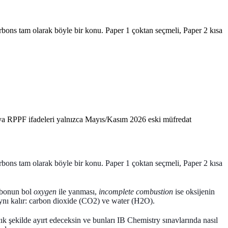
rbons tam olarak böyle bir konu. Paper 1 çoktan seçmeli, Paper 2 kısa
eya RPPF ifadeleri yalnızca Mayıs/Kasım 2026 eski müfredat
rbons
tam olarak böyle bir konu. Paper 1 çoktan seçmeli, Paper 2 kısa
bonun bol
oxygen
ile yanması,
incomplete combustion
ise oksijenin
nı kalır:
carbon dioxide (CO2)
ve
water (H2O)
.
 şekilde ayırt edeceksin ve bunları IB Chemistry sınavlarında nasıl