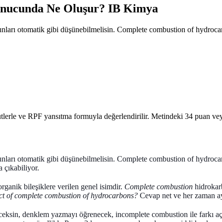
onucunda Ne Oluşur? IB Kimya
bunları otomatik gibi düşünebilmelisin. Complete combustion of hydroca
ütlerle ve RPF yansıtma formuyla değerlendirilir. Metindeki 34 puan v
unları otomatik gibi düşünebilmelisin.
Complete combustion of hydroca
a çıkabiliyor.
ganik bileşiklere verilen genel isimdir.
Complete combustion
hidrokar
ct of complete combustion of hydrocarbons?
Cevap net ve her zaman ay
ceksin, denklem yazmayı öğrenecek, incomplete combustion ile farkı açık