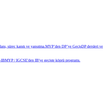
anı, süreç kanıtı ve yansıtma.
MYP’den DP’ye Geçiş
DP dersleri ve
-IB
MYP / IGCSE'den IB'ye geçişte köprü programı.