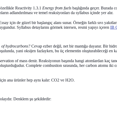
özellikle Reactivity 1.3.1
Energy from fuels
başlığında geçer. Burada co
ların adlandırılması ve temel reaksiyonları da syllabus içinde yer alır.
Essay
için de güzel bir başlangıç alanı sunar. Örneğin farklı sıvı yakıtlar
 uygundur. Syllabus detaylarını görmek istersen, resmi yapıyı içeren
IB 
n of hydrocarbons?
Cevap ezber değil, net bir mantığa dayanır. Bir hi
ulunda, yani oksijen fazlayken, bu üç elementin oluşturabileceği en ka
ervation of mass
denir. Reaksiyonun başında hangi atomlardan kaç tan
 oluşturduğudur. Complete combustion sırasında, her carbon atomu iki o
için ana ürünler hep aynı kalır: CO2 ve H2O.
laydır. Denklem şu şekildedir: