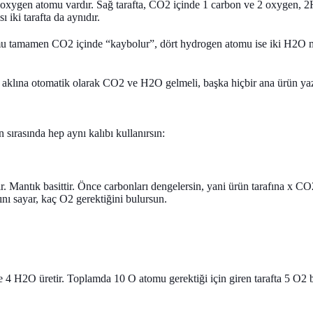
4 oxygen atomu vardır. Sağ tarafta, CO2 içinde 1 carbon ve 2 oxygen,
 iki tarafta da aynıdır.
omu tamamen CO2 içinde “kaybolur”, dört hydrogen atomu ise iki H2O mol
 aklına otomatik olarak CO2 ve H2O gelmeli, başka hiçbir ana ürün ya
ırasında hep aynı kalıbı kullanırsın:
ir. Mantık basittir. Önce carbonları dengelersin, yani ürün tarafına x C
ı sayar, kaç O2 gerektiğini bulursun.
4 H2O üretir. Toplamda 10 O atomu gerektiği için giren tarafta 5 O2 b