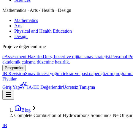
Sciences
Mathematics · Arts · Health · Design
Mathematics
Arts
Physical and Health Education
Design
Proje ve değerlendirme
eAssessment Hazırlık
Ders, beceri ve dijital sınav stratejisi.
Personal Pr
akademik çalışma düzenine hazırlık.
Programlar
IB Revision
Sınav öncesi yoğun tekrar ve past paper çözüm programı.
Fiyatlar
Giriş Yap
IA/EE Değerlendir
Ücretsiz Tanışma
Blog
Complete Combustion of Hydrocarbons Sonucunda Ne Oluşur
IB