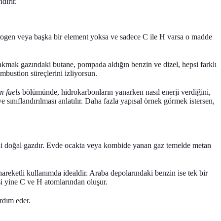
dırır.
trogen veya başka bir element yoksa ve sadece C ile H varsa o madde
çakmak gazındaki butane, pompada aldığın benzin ve dizel, hepsi farklı
mbustion süreçlerini izliyorsun.
m fuels
bölümünde, hidrokarbonların yanarken nasıl enerji verdiğini,
e sınıflandırılması anlatılır. Daha fazla yapısal örnek görmek istersen,
ni doğal gazdır. Evde ocakta veya kombide yanan gaz temelde metan
hareketli kullanımda idealdir. Araba depolarındaki
benzin
ise tek bir
si yine C ve H atomlarından oluşur.
rdım eder.