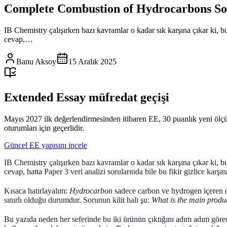
Complete Combustion of Hydrocarbons S
IB Chemistry çalışırken bazı kavramlar o kadar sık karşına çıkar ki, 
cevap,…
Banu Aksoy
15 Aralık 2025
Extended Essay müfredat geçişi
Mayıs 2027 ilk değerlendirmesinden itibaren EE, 30 puanlık yeni ölç
oturumları için geçerlidir.
Güncel EE yapısını incele
IB Chemistry çalışırken bazı kavramlar o kadar sık karşına çıkar ki, b
cevap, hatta Paper 3 veri analizi sorularında bile bu fikir gizlice karşın
Kısaca hatırlayalım:
Hydrocarbon
sadece carbon ve hydrogen içeren or
sınırlı olduğu durumdur. Sorunun kilit hali şu:
What is the main produ
Bu yazıda neden her seferinde bu iki ürünün çıktığını adım adım göre